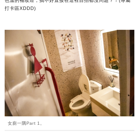
色溫的補妝燈，搞不好直接在這裡自拍都沒問題？！(專屬
打卡區XDDD)
女廁一隅Part 1。