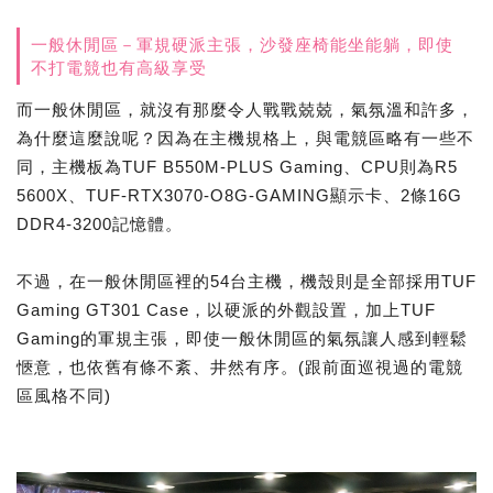
一般休閒區－軍規硬派主張，沙發座椅能坐能躺，即使
不打電競也有高級享受
而一般休閒區，就沒有那麼令人戰戰兢兢，氣氛溫和許多，
為什麼這麼說呢？因為在主機規格上，與電競區略有一些不
同，主機板為TUF B550M-PLUS Gaming、CPU則為R5
5600X、TUF-RTX3070-O8G-GAMING顯示卡、2條16G
DDR4-3200記憶體。
不過，在一般休閒區裡的54台主機，機殼則是全部採用TUF
Gaming GT301 Case，以硬派的外觀設置，加上TUF
Gaming的軍規主張，即使一般休閒區的氣氛讓人感到輕鬆
愜意，也依舊有條不紊、井然有序。(跟前面巡視過的電競
區風格不同)