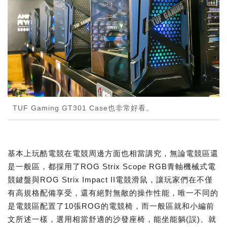
TUF Gaming GT301 Case也非常好看。
基本上玩酷電競在電競周邊方面也相當講究，無論電競區還
是一般區，都採用了ROG Strix Scope RGB青軸機械式電
競鍵盤與ROG Strix Impact II電競滑鼠，讓玩家們在不僅
有高規格配備享受，還有絕對無敵的操作性能，唯一不同的
是電競區配置了10張ROG的電競椅，而一般區就和小編前
文所述一樣，選用相當舒適的沙發座椅，能坐能躺(誤)、就