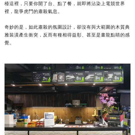
檯這裡，只要你開了台、點了餐，就即將沾染上電競世界
裡，龍爭虎鬥的肅殺氣息。
奇妙的是，如此肅殺的氛圍設計，卻沒有與大範圍的木質典
雅裝潢產生衝突，反而有種相得益彰、甚至是畫龍點睛的感
覺。