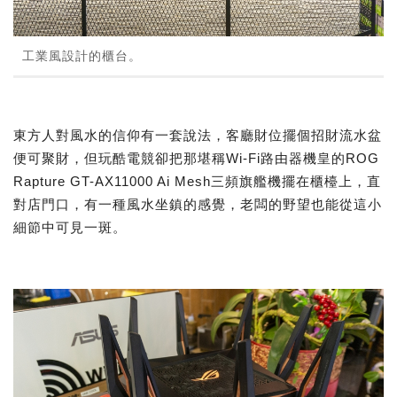
工業風設計的櫃台。
東方人對風水的信仰有一套說法，客廳財位擺個招財流水盆
便可聚財，但玩酷電競卻把那堪稱Wi-Fi路由器機皇的ROG
Rapture GT-AX11000 Ai Mesh三頻旗艦機擺在櫃檯上，直
對店門口，有一種風水坐鎮的感覺，老闆的野望也能從這小
細節中可見一斑。