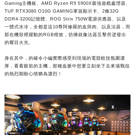
Gaming主機板、AMD Ryzen R9 5900X最強遊戲處理器、
TUF RTX3080 O10G GAMING軍規顯示卡、2條32G
DDR4-3200記憶體、ROG Strix 750W電源供應器、以及
一體式水冷，全都是這10尊阿修羅的血與肉、以及法器，而
那在機殼裡躍動的RGB燈效，彷彿就像法器互擊所迸發出
的耀目火光。
身在其中，的確令小編實際感受到現場的電競較技氛圍濃
厚，看看眼前的主機，那種血脈中想要立刻坐下去來場戰役
的熱烈期盼心情猶為濃烈！