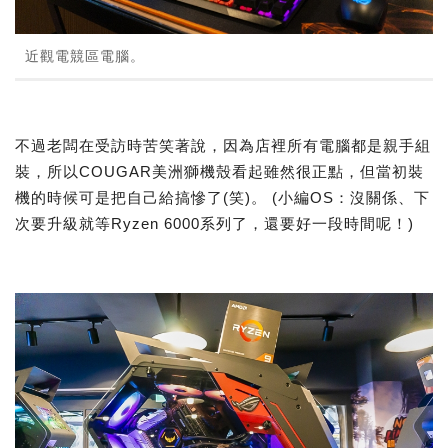
近觀電競區電腦。
不過老闆在受訪時苦笑著說，因為店裡所有電腦都是親手組
裝，所以COUGAR美洲獅機殼看起雖然很正點，但當初裝
機的時候可是把自己給搞慘了(笑)。 (小編OS：沒關係、下
次要升級就等Ryzen 6000系列了，還要好一段時間呢！)