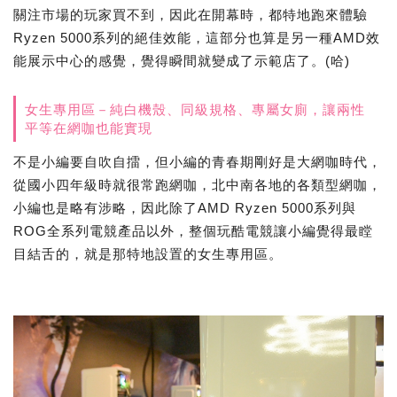
關注市場的玩家買不到，因此在開幕時，都特地跑來體驗
Ryzen 5000系列的絕佳效能，這部分也算是另一種AMD效
能展示中心的感覺，覺得瞬間就變成了示範店了。(哈)
女生專用區－純白機殼、同級規格、專屬女廁，讓兩性
平等在網咖也能實現
不是小編要自吹自擂，但小編的青春期剛好是大網咖時代，
從國小四年級時就很常跑網咖，北中南各地的各類型網咖，
小編也是略有涉略，因此除了AMD Ryzen 5000系列與
ROG全系列電競產品以外，整個玩酷電競讓小編覺得最瞠
目結舌的，就是那特地設置的女生專用區。