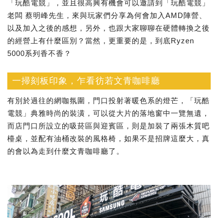
「玩酷電競」，並且很高興有機會可以邀請到「玩酷電競」
老闆 蔡明峰先生，來與玩家們分享為何會加入AMD陣營、
以及加入之後的感想，另外，也跟大家聊聊在硬體轉換之後
的經營上有什麼區別？當然，更重要的是，到底Ryzen
5000系列香不香？
一掃刻板印象，乍看彷若文青咖啡廳
有別於過往的網咖氛圍，門口投射著暖色系的燈芒，「玩酷
電競」典雅時尚的裝潢，可以從大片的落地窗中一覽無遺，
而店門口所設立的吸菸區與迎賓區，則是加裝了兩張木質吧
檯桌，並配有油桶改裝的風格椅，如果不是招牌這麼大，真
的會以為走到什麼文青咖啡廳了。