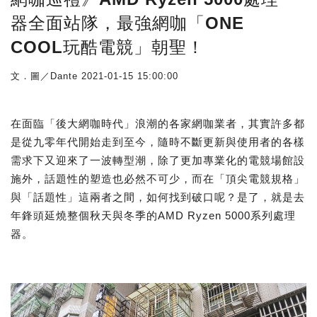
器全面站隊，最強網咖「ONE
COOL玩酷電競」朝聖！
文．圖／Dante
2021-01-15 15:00:00
在面臨「後大網咖時代」浪潮的各家網咖業者，其實許多都
是從九零年代開始走到至今，隨時不斷更新與使用者的各樣
需求下又迎來了一波轉型潮，除了更加專業化的電競場館設
施外，話題性的塑造也必然不可少，而在「頂尖電競規格」
與「話題性」這兩者之間，如何找到破口呢？是了，就是去
年鋒頭延燒整個秋天與冬季的AMD Ryzen 5000系列處理
器。