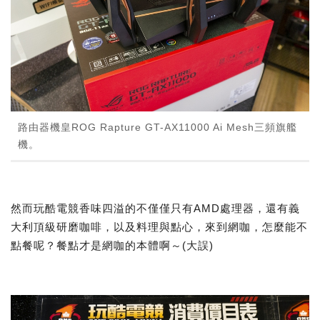
路由器機皇ROG Rapture GT-AX11000 Ai Mesh三頻旗艦
機。
然而玩酷電競香味四溢的不僅僅只有AMD處理器，還有義
大利頂級研磨咖啡，以及料理與點心，來到網咖，怎麼能不
點餐呢？餐點才是網咖的本體啊～(大誤)