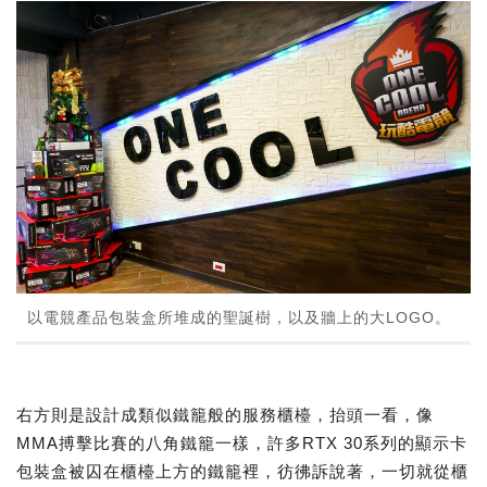
以電競產品包裝盒所堆成的聖誕樹，以及牆上的大LOGO。
右方則是設計成類似鐵籠般的服務櫃檯，抬頭一看，像
MMA搏擊比賽的八角鐵籠一樣，許多RTX 30系列的顯示卡
包裝盒被囚在櫃檯上方的鐵籠裡，彷彿訴說著，一切就從櫃