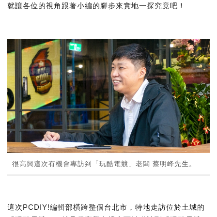
就讓各位的視角跟著小編的腳步來實地一探究竟吧！
很高興這次有機會專訪到「玩酷電競」老闆 蔡明峰先生。
這次PCDIY!編輯部橫跨整個台北市，特地走訪位於土城的