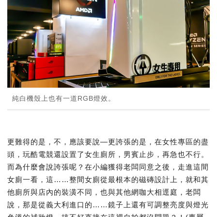
純白機殼上也有一道RGB燈效。
更難得的是，不，應該要說—更誇張的是，在女性專區的盡
頭，玩酷電競還設置了女生廁所，男賓止步，再急也不行。
而為什麼會說誇張呢？在小編獲得老闆同意之後，走進這間
女廁一看，這……整間女廁從最根本的磁磚設計上，就和其
他廁所與店內的裝潢不同，也與其他網咖大相逕庭，老闆
說，那是從義大利進口的……鏡子上還有可調整亮度與燈光