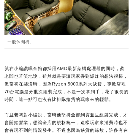
一般休閒椅。
就在小編讚嘆全館都採用AMD最新架構處理器的同時，蔡
老闆也苦笑地說，雖然就是要讓玩家香到爆炸的想法很棒，
但當初在裝潢時，因為Ryzen 5000系列大缺貨，導致店裡
70台電腦是分批次組裝完成，不是一次拿到手，花了很長的
時間，這一點可也沒有比排隊搶貨的玩家來的輕鬆。
而且老闆對小編說，當時他堅持全部到貨並且組裝完成，才
會開始營業，想讓全店的規格統一，這樣玩家來消費時也不
會有玩不到的情況發生。不過也因為缺貨的緣故，許多有在