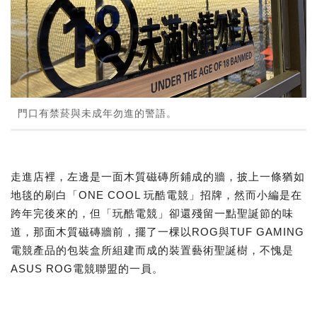
門口有禁菸與未成年勿進的警語。
走進店裡，左邊是一面木質磁磚所鋪成的牆，披上一條猶如
地毯的刷白「ONE COOL 玩酷電競」招牌，然而小編是在
跨年完後來的，但「玩酷電競」卻還殘留一點聖誕節的味
道，那面木質磁磚牆前，擺了一棵以ROG與TUF GAMING
電競產品的包裝盒所組建而成的裝置藝術聖誕樹，不愧是
ASUS ROG電競聯盟的一員。