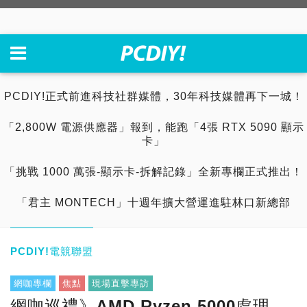
PCDIY!正式前進科技社群媒體，30年科技媒體再下一城！
「2,800W 電源供應器」報到，能跑「4張 RTX 5090 顯示
卡」
「挑戰 1000 萬張-顯示卡-拆解記錄」全新專欄正式推出！
「君主 MONTECH」十週年擴大營運進駐林口新總部
PCDIY!電競聯盟
網咖專欄
焦點
現場直擊專訪
網咖巡禮》AMD Ryzen 5000處理