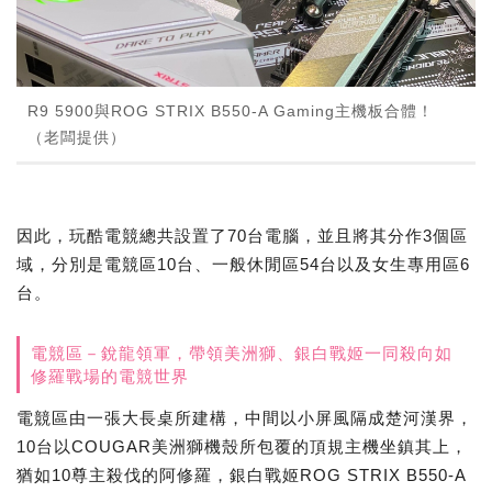
R9 5900與ROG STRIX B550-A Gaming主機板合體！
（老闆提供）
因此，玩酷電競總共設置了70台電腦，並且將其分作3個區
域，分別是電競區10台、一般休閒區54台以及女生專用區6
台。
電競區－銳龍領軍，帶領美洲獅、銀白戰姬一同殺向如
修羅戰場的電競世界
電競區由一張大長桌所建構，中間以小屏風隔成楚河漢界，
10台以COUGAR美洲獅機殼所包覆的頂規主機坐鎮其上，
猶如10尊主殺伐的阿修羅，銀白戰姬ROG STRIX B550-A