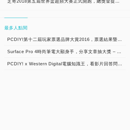
芝奇2018第五屆世界盃超頻大賽正式開跑，總獎金提升至2萬美金新高
最多人點閱
PCDIY!第十二屆玩家票選品牌大賞2016，票選結果暨得獎公布！
Surface Pro 4時尚筆電大顯身手，分享文章抽大獎 – OSSLab商店慶開站系列活動【已結束】
PCDIY! x Western Digital電腦知識王，看影片回答問題抽大獎！【已結束】
「Western Digital My Cloud Mirror，榮獲PCDIY!編輯推薦肯定！」特別舉辦分享喜訊抽大獎！【已結束】
「Western Digital My Cloud Mirror，榮獲PCDIY!編輯推薦肯定！」特別舉辦分享喜訊抽大獎！【得獎公告】
PCDIY! x Crucial 美光20周年紀念，分享文章抽大獎【已結束】
PCDIY! x Western Digital NAS大放送，總價10萬好禮送給你！【得獎公告】
PCDIY! x Western Digital電腦知識王，看影片回答問題抽大獎！【得獎公告】