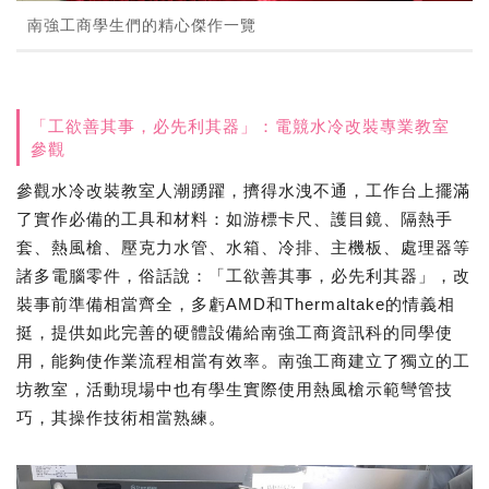
南強工商學生們的精心傑作一覽
「工欲善其事，必先利其器」：電競水冷改裝專業教室
參觀
參觀水冷改裝教室人潮踴躍，擠得水洩不通，工作台上擺滿
了實作必備的工具和材料：如游標卡尺、護目鏡、隔熱手
套、熱風槍、壓克力水管、水箱、冷排、主機板、處理器等
諸多電腦零件，俗話說：「工欲善其事，必先利其器」，改
裝事前準備相當齊全，多虧AMD和Thermaltake的情義相
挺，提供如此完善的硬體設備給南強工商資訊科的同學使
用，能夠使作業流程相當有效率。南強工商建立了獨立的工
坊教室，活動現場中也有學生實際使用熱風槍示範彎管技
巧，其操作技術相當熟練。