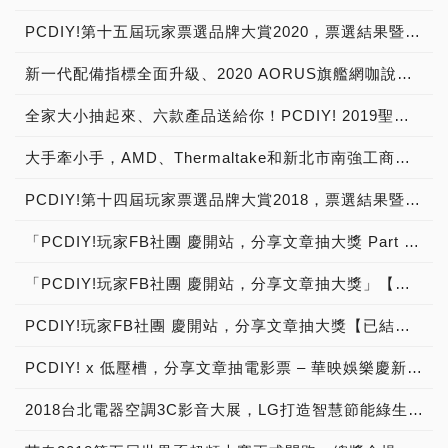
PCDIY!第十五屆玩家票選品牌大賞2020，票選結果暨得獎公布！
新一代配備指標全面升級、2020 AORUS旗艦網咖說明會邀請
全家大小抽起來、六款產品送給你！PCDIY! 2019聖誕許願活動開跑【已結束】
大手牽小手，AMD、Thermaltake和新北市南強工商攜手並進產學合一，培育專業電競水冷改裝人才
PCDIY!第十四屆玩家票選品牌大賞2018，票選結果暨得獎公布！
「PCDIY!玩家FB社團 慶開站，分享文章抽大獎 Part 2」【得獎公告】
「PCDIY!玩家FB社團 慶開站，分享文章抽大獎」【得獎公告】
PCDIY!玩家FB社團 慶開站，分享文章抽大獎【已結束】
PCDIY! x 低壓槽，分享文章抽電影票 – 華映娛樂慶新片上映活動【名單公佈】
2018台北電器空調3C影音大展，LG打造智慧節能綠生活，驚喜優惠好禮加碼享不完