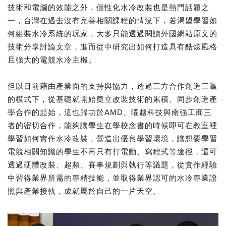
技術和電腦的效能之外，個性化水冷改裝也是熱門話題之
一，台灣在過去沒有完善相關課程的情況下，若渴望學習如
何組裝水冷系統的玩家，大多只能透過閱讀外國網站原文的
技術分享討論文章，進而從中研究出如何打造具有酷炫風格
且強大的電競水冷主機。
但以目前藉由產業面的支持與協力，透過三方合作創造三贏
的模式下，從基礎就開始奠立改裝技術的累積、同步創造產
學合作的起始，這也歸功於AMD、曜越科技與南強工商三
者的密切合作，能夠讓學生在學校念書的時候即可在教室裡
學習如何實作水冷改裝，營造出優良學習環境，讓想要學習
電競相關知識的學生不再只有打電動、寫程式等途徑，還可
透過硬體改裝、超頻、賽事規劃與執行等議題，從實作經驗
中習得業界所需的專精技能，並取得業界認可的水冷專業證
照與產業接軌，成就屬於自己的一片天空。