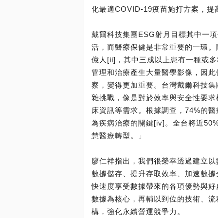
化最適COVID-19疫苗施打方案，
戴爾科技集團ESG射月目標其中一項
活，而醫療保健是非常重要的一環。隨
億人[ii]，其中三成以上患有一種或
管理和治療產生大量醫學影像，因此
察，變得更加重要。台灣戴爾科技集
雜挑戰，像是對於效率與安全性要求
床資訊等需求。根據調查，74%的醫
為疾病治療的關鍵[iv]。全台將近
慧醫療轉型。」
廖仁祥指出，我們很榮幸透過建立以
數據儲存、提升存取效率、加速數據
快速度享受數據帶來的各項優勢與好
數據為核心，再輔以到位的技術、流
構，強化永續營運競爭力。