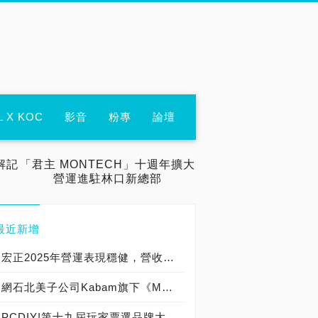
L X KOC
影音
粉專
論壇
解記
「君主 MONTECH」十週年擴大
營運進駐林口新總部
最近新增
宏正2025年營運表現穩健，營收邁入成長佳境
網石北美子公司Kabam旗下《MARVEL：超級爭霸戰》 正式開放PC版
PCDIY!第十九屆玩家票選品牌大賞暨ITMan!企業品牌大調查2024，票選結果暨得獎公布！