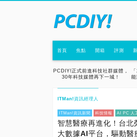
首頁
焦點
開箱
評測
PCDIY!正式前進科技社群媒體，
「
30年科技媒體再下一城！
能
ITMan!資訊經理人
ITMan!資訊新聞
科技情報
AI PC 
智慧醫療再進化！台北
大數據AI平台，驅動