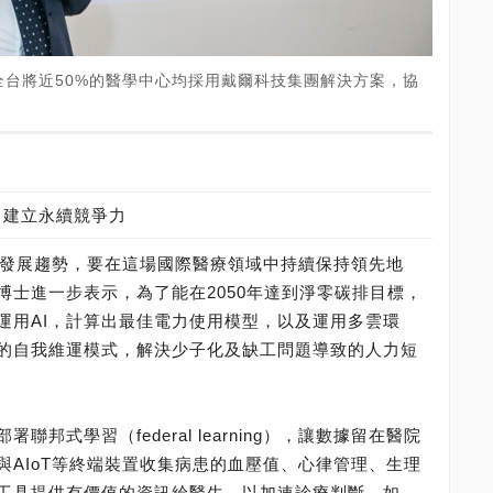
台將近50%的醫學中心均採用戴爾科技集團解決方案，協
 建立永續競爭力
的發展趨勢，要在這場國際醫療領域中持續保持領先地
博士進一步表示，為了能在2050年達到淨零碳排目標，
運用AI，計算出最佳電力使用模型，以及運用多雲環
的自我維運模式，解決少子化及缺工問題導致的人力短
邦式學習（federal learning），讓數據留在醫院
與AIoT等終端裝置收集病患的血壓值、心律管理、生理
工具提供有價值的資訊給醫生，以加速診療判斷。如