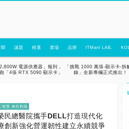
新聞
議題
精選
賣場
品牌
ITMan! LAB.
KO
2,800W 電源供應器」報到，
「挑戰 1000 萬張-顯示卡-拆
跑「4張 RTX 5090 顯示卡」
錄」全新專欄正式推出！
人工智慧 神兵利器
榮民總醫院攜手DELL打造現代化
醫療創新強化營運韌性建立永續競爭