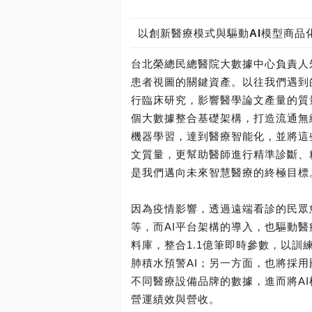
以創新醫療模式與驅動AI模型商品
台北榮總民總醫院大數據中心負責人
患者視圖的關鍵資產。以往我們遇到
行臨床研究，影響醫學論文產量的質
個大數據整合基礎架構，打造流通無
機器學習，達到醫療智能化，並將這
文質量，更幫助醫師進行精準診斷、
是我們邁向未來智慧醫療的終極目標
因為疫情影響，透過遠端看診的民眾
等，而AI平台架構的導入，也驅動
料庫，整合1.1億筆即時參數，以訓
肺積水預警AI；另一方面，也將採用
不同醫療設備品牌的數據，進而將A
營運績效與營收。