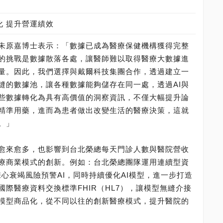
化 提升營運績效
朱原嘉博士表示：「數據已成為醫療保健機構獲得完整
的挑戰是數據散落各處，讓醫師難以取得醫療大數據進
量。因此，我們選擇與戴爾科技集團合作，透過建立一
縫的數據池，讓各種數據能夠儲存在同一處，透過AI與
些數據轉化為具有高價值的洞察資訊，不僅大幅提升論
精準用藥，進而為患者做出改變生活的醫療決策，這就
。」
愈來愈多，也影響到台北榮總每天門診人數與醫院營收
醫療商業模式的創新。例如：台北榮總團隊運用連續型資
練心衰竭風險預警AI，同時持續優化AI模型，進一步打造
國際醫療資料交換標準FHIR（HL7），讓模型無縫介接
I模型商品化，從不同以往的創新醫療模式，提升醫院的