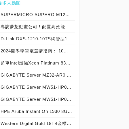
最多人點閱
SUPERMICRO SUPERO M12SWA-TF伺服器主機板實測開箱，史上最強實戰AMD Ryzen Threadripper Pro 3995WX為究極效能而生！
專訪夢想動畫公司！配置高效能GIGABYTE Server，以技嘉伺服器建構首屈一指的AI運算與遠端桌面動畫應用！
D-Link DXS-1210-10TS網管型10GbE交換器實測開箱，10Gbps超高速網路環境不是夢！
2024開學季筆電選購指南： 10大熱銷筆電推薦榜
超車Intel最強Xeon Platinum 8380處理器2.8倍性能！AMD第四代EPYC 9004系列正式登場，引進12通道DDR5-4800記憶體、PCIe 5.0、CXL記憶體與最高96核心192執行緒戰鬥力，霄龍EPYC 9654榮登伺服器處理器世界之王！
GIGABYTE Server MZ32-AR0 Server主機板實測開箱，體驗AMD EPYC 7742處理器的強大戰鬥力！
GIGABYTE Server MW51-HP0工作站主機板實測開箱，打造完美遊戲多開、多虛擬機、影音轉檔超順暢超強電腦！
GIGABYTE Server MW51-HP0工作站主機板實測開箱，Intel W2100/2200高效能工作站重裝上陣！
HPE Aruba Instant On 1930 8G Class4 PoE 2SFP 124W(JL681A)交換器實測開箱，中小企業智慧託管網路的神兵利器！
Western Digital Gold 18TB金標硬碟實測開箱，企業級機械硬碟中的優質精品！