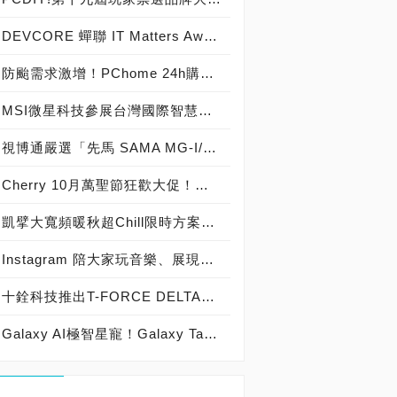
DEVCORE 蟬聯 IT Matters Awards 最佳 IT 雇主獎！ 實施週休三日、系統性培育資安人才雙管齊下
防颱需求激增！PChome 24h購物泡麵、零食/餅乾銷量飆升逾100% 備戰山陀兒颱風！PChome 24h購物「 颱風快報專區」必買物資一站備齊
MSI微星科技參展台灣國際智慧能源週 全方位充電解決方案助力電動車產業發展
視博通嚴選「先馬 SAMA MG-I/MG-II 機殼＋九州風神 DeepCool OK550D 550W電源供應器」超值「C＋P套餐」, 免費「九州風神 DeepCool AG400空冷散熱器」送給你！
Cherry 10月萬聖節狂歡大促！櫻桃粉絲不可錯過的驚喜優惠
凱擘大寬頻暖秋超Chill限時方案 現省5千元再抽上萬元英倫藍牙喇叭
Instagram 陪大家玩音樂、展現品味 迎接國際音樂日！ 個人檔案加音樂展現自我、限時動態播黑膠唱片吹復古風
十銓科技推出T-FORCE DELTAα RGB DDR5 桌上型記憶體 完美匹配AMD 新平台 極致超頻潛力銓面釋放
Galaxy AI極智星寵！Galaxy Tab S10系列旗艦平板正式登台