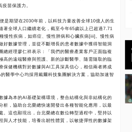
提高疫苗保護力。
便是期望在2030年前，以科技力量改善全球10億人的生
著全球人口繼續老化，截至今年65歲以上已超過7.71
多種慢性疾病，如癌症、慢性肺病和心臟疾病[iii]。慢性病
做好數據管理，並從不斷增長的患者數據中獲得智能洞
團總經理廖仁祥表示：「我們的醫療產業客戶正面臨複
極高的遠端醫療與照護、新的診斷醫學、隨需隨取的臨
療保健機構對於數據與AI工具深具信心，相信兩者將成
50%的醫學中心均採用戴爾科技集團解決方案，協助加速智
數據為本的AI基礎架構環境，整合結構化與非結構化的
分析，協助台北榮總快速開發出各種智能化應用，以最
處。這也顯現出，台北榮總在數位轉型過程中，堅持以
程與人才技能，培養出韌性體質，以敏捷彈性的數據架