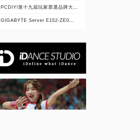
PCDIY!第十九屆玩家票選品牌大賞暨ITMan!企業品牌大調查2024，票選結果暨得獎公布！
GIGABYTE Server E152-ZE0實測開箱，史上最強AMD EPYC 7002/7003系列1U伺服器完全解密！