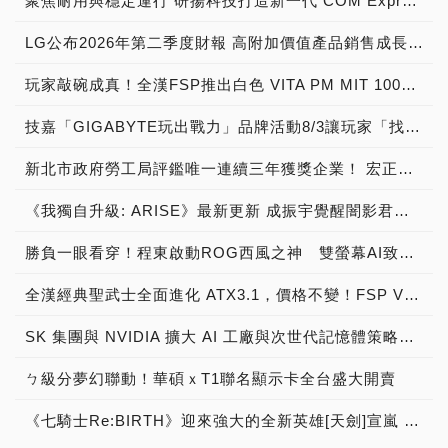
聚焦耐用與穩定運行 研揚科技打造新一代 COM Express Type 6 模組
LG公布2026年第二季度財報 高附加價值產品銷售成長與成本競爭力提升，營業獲利年增 147%
玩家敲碗成真！全漢FSP推出白色 VITA PM MIT 1000W 靜音電源純白上市！ MIT 白金電源首度披上純白戰袍，支援 ATX 3.1、PCIe 5.1，10年保固！
技嘉「GIGABYTE玩出戰力」品牌活動8/3讓玩家「找到專屬配備」
新北市政府勞工局評鑑唯一連續三年獲獎企業！ 宏正三度榮膺新北市政府<友善移工企業>殊榮
《我獨自升級: ARISE》最新更新 成振宇覺醒闇影君主繼承者
勝負一眼看穿！程東啟動ROG西風之神 雙螢幕AI致勝全局
全漢經典聖武士全面進化 ATX3.1，價格不變！FSP VIC BD+ 電競入門最強銅牌電源！ ATX 3.1、全新壓紋線材、登錄享 5 年保固，打造新世代入門電競首選
SK 集團與 NVIDIA 擴大 AI 工廠與次世代記憶體策略合作 規模逾 5,000 億美元的 NVIDIA-SK AI 計畫（NVIDIA-SK AI Initiative）， 涵蓋 SK Telecom 最高達 2GW 的 AI 工廠，以及與 SK 海力士的長期 AI 記憶體合作
ㄅ級分夢幻聯動！華碩ｘT1聯名顯示卡全台盛大開賣
《七騎士Re:BIRTH》迎來強大的全新英雄[天劍]宣嵐 同步推出韓國主題劇情