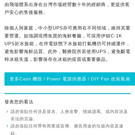
由飛瑞體系出身在台灣市場經營數十年的經銷商，更提供客
戶安心的售後服務。
除個人與家庭，中小型UPS亦可應用在不同領域，維持其重
要營運。如強調現撈魚貨的海鮮餐廳，可採用伊頓C-1K
UPS於水族箱，在停電狀態下水族箱打氣機仍可持續運作，
避免影響海鮮品質。此外，醫療院所若使用UPS，避免斷電
時冰箱失溫，影響保存在冰箱的疫苗或重要藥品。
更多Case 機殼 / Power 電源供應器 / DIY Fan 改裝風扇
發表您的看法
請勿張貼任何涉及冒名、人身攻擊、情緒謾罵、或內容涉及
非法的言論。
請勿張貼任何帶有商業或宣傳、廣告用途的垃圾內容及連
結。