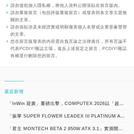
請勿侵犯個人隱私權，將他人資料公開張貼在留言版內。
請勿重複留言（包括跨版重複留言）或發表與各文章主題無
關的文章。
請勿張貼涉及未經證實或明顯傷害個人名譽或企業形象聲譽
的文章。
您在留言版發表的內容需自負言論之法律責任，所有言論不
代表PCDIY!雜誌立場，違反上述規定之留言，PCDIY!雜誌
有權逕行刪除您的留言。
最近新增
「InWin 迎廣」重磅出擊，COMPUTEX 2026以「超越硬體，構築 AI 未來架構」為主題，展現「從硬體製造到AI系統整合的全面進化」！
「振華 SUPER FLOWER LEADEX III PLATINUM ATX 3.1 1000W」實測開箱，Cybenetics PLATINUM白金牌認證「PCIe 5.1 單原生 12V-2x6 連接器 」電源供應器 feat. NVIDIA GeForce RTX 5090 顯示卡 絕佳組合！
「君主 MONTECH BETA 2 850W ATX 3.1」實測開箱，80 PLUS Bronze 銅牌認證「PCIe 5.1 單原生 12V-2x6 連接器」直出線電源供應器 feat. NVIDIA GeForce RTX 5080 顯示卡 超值搭機組合！