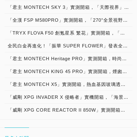
「君主 MONTECH SKY 3」實測開箱，「天際視界」模組化艙體物超所值「海景房機殼」
「全漢 FSP M580PRO」實測開箱，「270°全景視野」ZenFAN智慧數位顯示監控「曲面玻璃海景機殼」
「TRYX FLOVA F50 創氪星系 繁花」實測開箱，「時尚美學」玻璃透側「織感文藝精品機殼」faet. TDP：380W解熱能力「TRYX STAGE 360 ARGB 影域」水冷散熱器！
全民白金再進化！「振華 SUPER FLOWER」發表全新世代「LEADEX III Platinum ATX 3.1」電源供應器！
「君主 MONTECH Heritage PRO」實測開箱，時尚美學玻璃透側「皮革精品機殼」
「君主 MONTECH KING 45 PRO」實測開箱，煙囪散熱斜角風扇「顏質海景房電腦機殼」 feat. TDP：360W解熱能力「MONTECH HyperFlow Digital 360 水冷散熱器」
「君主 MONTECH X5」實測開箱，熱血基因玻璃透側「質感平價電腦機殼」feat. TDP：240W解熱能力「MONTECH NX400 ARGB CPU空冷散熱器」
「威剛 XPG INVADER X 侵略者」實機開箱，「海景房」雙面玻璃透側機殼！
「威剛 XPG CORE REACTOR II 850W」實測開箱，「80 PLUS Gold 金牌認證」模組化十年保固「ATX 3.0 電源供應器」