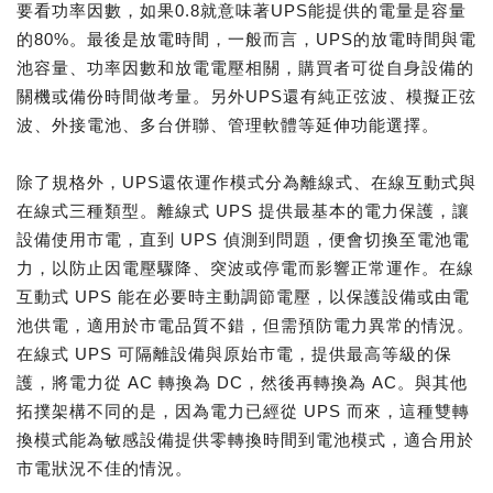
要看功率因數，如果0.8就意味著UPS能提供的電量是容量
的80%。最後是放電時間，一般而言，UPS的放電時間與電
池容量、功率因數和放電電壓相關，購買者可從自身設備的
關機或備份時間做考量。另外UPS還有純正弦波、模擬正弦
波、外接電池、多台併聯、管理軟體等延伸功能選擇。
除了規格外，UPS還依運作模式分為離線式、在線互動式與
在線式三種類型。離線式 UPS 提供最基本的電力保護，讓
設備使用市電，直到 UPS 偵測到問題，便會切換至電池電
力，以防止因電壓驟降、突波或停電而影響正常運作。在線
互動式 UPS 能在必要時主動調節電壓，以保護設備或由電
池供電，適用於市電品質不錯，但需預防電力異常的情況。
在線式 UPS 可隔離設備與原始市電，提供最高等級的保
護，將電力從 AC 轉換為 DC，然後再轉換為 AC。與其他
拓撲架構不同的是，因為電力已經從 UPS 而來，這種雙轉
換模式能為敏感設備提供零轉換時間到電池模式，適合用於
市電狀況不佳的情況。