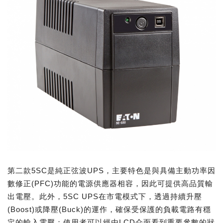
第二款5SC是純正弦波UPS，主要特色是與具備主動功率因
數修正(PFC)功能的電源供應器相容，因此可提供高品質輸
出電壓。此外，5SC UPS在市電模式下，透過持續升壓
(Boost)或降壓(Buck)的運作，確保受保護的負載電路有穩
定的輸入電壓；使用者可以經由LCD介面看到重要參數的狀