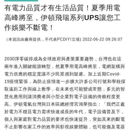
有電力品質才有生活品質！夏季用電
高峰將至，伊頓飛瑞系列UPS讓您工
作娛樂不斷電！
（本資訊由廠商提供，不代表PCDIY!立場)
2022-06-22 09:26:07
2030淨零碳排成為全球政府與產業重要趨勢，台灣也在這
兩年進入關鍵能源轉型，然夏季用電高峰將至，電網架構與
電力供應的穩定度讓不少民眾感到疑慮。加上近期Covid-
19疫情緊張，為防止疫情進一步擴大許多公司行號和學校採
取遠距工作與線上教學，在未來也可能變成常態，多元的智
慧化應用則讓消費者與小型企業對電子設備的倚賴程度更
高。伊頓電氣台灣與日本區總經理宮鴻華指出：「我們正處
於電力不穩且電力需求快速成長的年代，電子設備普及下，
個人與家庭對電力品質的要求也快速提升，突如其來的斷電
不止影響在家工作的效率與影視娛樂體驗，也可能傷及電器