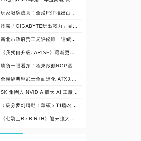
玩家敲碗成真！全漢FSP推出白色 VITA PM MIT 1000W 靜音電源純白上市！ MIT 白金電源首度披上純白戰袍，支援 ATX 3.1、PCIe 5.1，10年保固！
技嘉「GIGABYTE玩出戰力」品牌活動8/3讓玩家「找到專屬配備」
新北市政府勞工局評鑑唯一連續三年獲獎企業！ 宏正三度榮膺新北市政府<友善移工企業>殊榮
《我獨自升級: ARISE》最新更新 成振宇覺醒闇影君主繼承者
勝負一眼看穿！程東啟動ROG西風之神 雙螢幕AI致勝全局
全漢經典聖武士全面進化 ATX3.1，價格不變！FSP VIC BD+ 電競入門最強銅牌電源！ ATX 3.1、全新壓紋線材、登錄享 5 年保固，打造新世代入門電競首選
SK 集團與 NVIDIA 擴大 AI 工廠與次世代記憶體策略合作 規模逾 5,000 億美元的 NVIDIA-SK AI 計畫（NVIDIA-SK AI Initiative）， 涵蓋 SK Telecom 最高達 2GW 的 AI 工廠，以及與 SK 海力士的長期 AI 記憶體合作
ㄅ級分夢幻聯動！華碩ｘT1聯名顯示卡全台盛大開賣
《七騎士Re:BIRTH》迎來強大的全新英雄[天劍]宣嵐 同步推出韓國主題劇情