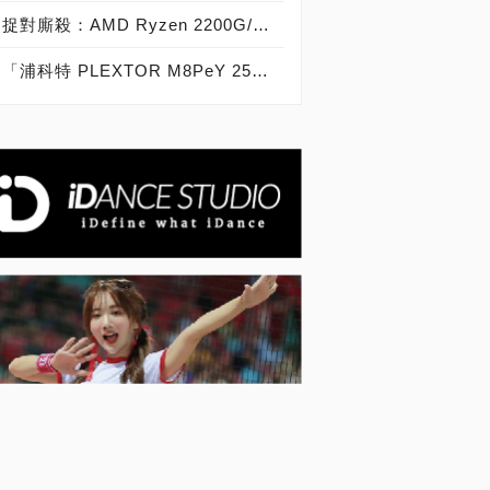
捉對廝殺：AMD Ryzen 2200G/2400G VS Intel Core i3-8100/i5-8400
「浦科特 PLEXTOR M8PeY 256GB、512GB、1TB」實測開箱，玩家級NVMe型PCIe 3.0 x4 SSD效能實測大作戰！