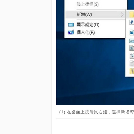
(1) 在桌面上按滑鼠右鈕，選擇新增