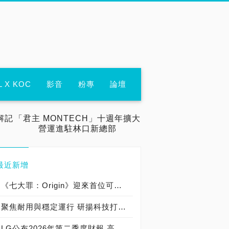
L X KOC
影音
粉專
論壇
解記
「君主 MONTECH」十週年擴大
營運進駐林口新總部
最近新增
《七大罪：Origin》迎來首位可遊玩十誡角色「德里艾利」
聚焦耐用與穩定運行 研揚科技打造新一代 COM Express Type 6 模組
LG公布2026年第二季度財報 高附加價值產品銷售成長與成本競爭力提升，營業獲利年增 147%