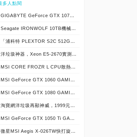
最多人點閱
GIGABYTE GeForce GTX 1070 Xtreme Gaming實測開箱，電競級顯示卡中的頂尖之作！
Seagate IRONWOLF 10TB機械硬碟實測開箱，氦氣填充那嘶狼守護者NAS HDD
「浦科特 PLEXTOR S2C 512GB SSD」實測開箱，超值型固態硬碟中的優質好貨！
洋垃圾神器，Xeon E5-2670實測開箱大作戰！
MSI CORE FROZR L CPU散熱器實測開箱，微星電競產品再添新兵
MSI GeForce GTX 1060 GAMING X 6G實測開箱，玩家級電競顯示卡中的神兵利器！
MSI GeForce GTX 1080 GAMING X 8G實測開箱，史上最強大Pascal自製顯示卡全面來襲！
淘寶網洋垃圾再顯神威，1999元買到8核心16執行緒Xeon E5-2670神器級處理器！
MSI GeForce GTX 1050 Ti GAMING X 4G實測開箱，中階電競顯示卡中的玩家精品！
微星MSI Aegis X-026TW快打旋風V同梱版實測開箱，VR電競桌機的頂尖之作！