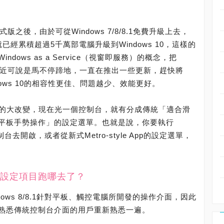
10正式版之後，由於可從Windows 7/8/8.1免費升級上去，
已經累積超過5千萬部電腦升級到Windows 10，這樣的
ows as a Service（視窗即服務）的概念，把
軟最近可說是馬不停蹄地，一直在推出一些更新，趕快將
ndows 10的相容性更佳、問題越少、效能更好。
於介面的大改變，現在光一個控制台，就有分成傳統「適合滑
平板手勢操作」的設定選單。也就是說，你要執行
控制台去開啟，或者從新式Metro-style App的設定選單，
設定項目跑哪去了？
ows 8/8.1針對平板、觸控電腦所開發的操作介面，因此
熟悉傳統控制台介面的用戶重新熟悉一遍。