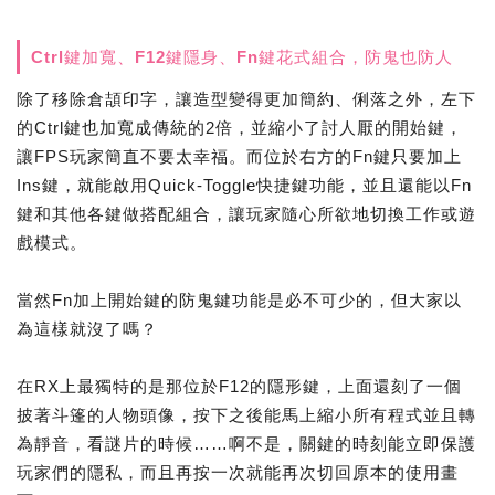
Ctrl鍵加寬、F12鍵隱身、Fn鍵花式組合，防鬼也防人
除了移除倉頡印字，讓造型變得更加簡約、俐落之外，左下
的Ctrl鍵也加寬成傳統的2倍，並縮小了討人厭的開始鍵，
讓FPS玩家簡直不要太幸福。而位於右方的Fn鍵只要加上
Ins鍵，就能啟用Quick-Toggle快捷鍵功能，並且還能以Fn
鍵和其他各鍵做搭配組合，讓玩家隨心所欲地切換工作或遊
戲模式。
當然Fn加上開始鍵的防鬼鍵功能是必不可少的，但大家以
為這樣就沒了嗎？
在RX上最獨特的是那位於F12的隱形鍵，上面還刻了一個
披著斗篷的人物頭像，按下之後能馬上縮小所有程式並且轉
為靜音，看謎片的時候……啊不是，關鍵的時刻能立即保護
玩家們的隱私，而且再按一次就能再次切回原本的使用畫