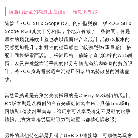
霧面鋁合金的機身上蓋設計，霸氣不外露
這款「ROG Strix Scope RX」的外型與前一版ROG Strix
Scope RGB其實十分相似，小地方有做了一些微調，像是
原本的類髮絲紋上蓋也改以霧面鋁合金設計，讓RX版本的
質感更加提升，相對性的穩重感也比較強烈些(重量感)，搭
配上同樣採霧面設計、裸軸風格、移除了倉頡印字的ABS鍵
帽，以及在鍵盤靠近手腕的部分有個充滿肌肉線條的折角設
計，將ROG身為電競霸主沉穩且俐落的氣勢散發的淋漓盡
致。
當然重點還是有別於先前採用的是Cherry MX鍵軸的設計、
RX版本則是以獨創的自有光學紅軸為主角，具備1ms瞬時
回饋與1億次鍵擊壽命，讓玩家可以享受穩定不晃動的鍵擊
體驗。(官方宣稱從驅動阻力到鍵壓比都精心調教過)
另外的其他特色就是具備了USB 2.0連接埠、可順便為玩家