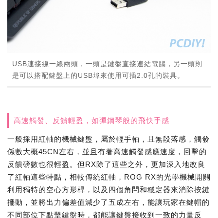
USB連接線一線兩頭，一頭是鍵盤直接連結電腦，另一頭則
是可以搭配鍵盤上的USB埠來使用可插2.0孔的裝具。
高速觸發、反饋輕盈，如彈鋼琴般的飛快手感
一般採用紅軸的機械鍵盤，屬於輕手軸，且無段落感，觸發
係數大概45CN左右，並且有著高速觸發感應速度，回擊的
反饋磅數也很輕盈。但RX除了這些之外，更加深入地改良
了紅軸這些特點，相較傳統紅軸，ROG RX的光學機械開關
利用獨特的空心方形桿，以及四個角閂和穩定器來消除按鍵
擺動，並將出力偏差值減少了五成左右，能讓玩家在鍵帽的
不同部位下點擊鍵盤時，都能讓鍵盤接收到一致的力量反