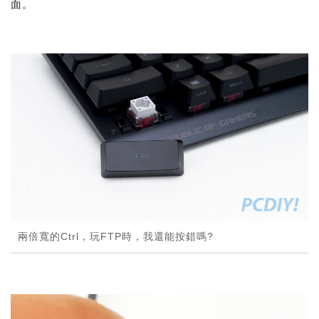
面。
兩倍寬的Ctrl，玩FTP時，我還能按錯嗎?