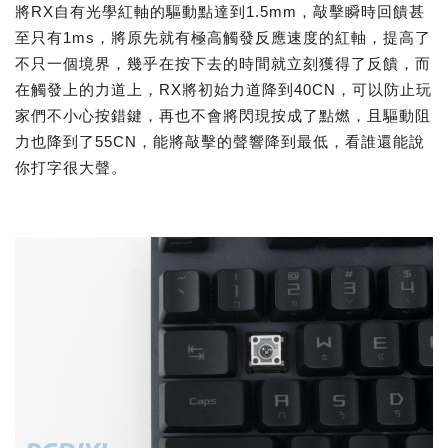
將RX自有光學紅軸的驅動點達到1.5mm，敲擊瞬時回饋甚
至只有1ms，將原先就有極高觸發反應速度的紅軸，提高了
不只一個境界，幾乎在按下去的時間就立刻獲得了反饋，而
在觸發上的力道上，RX將初始力道降到40CN，可以防止玩
家們不小心按錯鍵，再也不會將閃現按成了點燃，且驅動阻
力也降到了55CN，能將敲擊的聲響降到最低，看誰還能說
你打字很大聲。