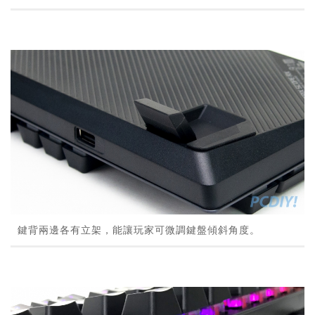
鍵背兩邊各有立架，能讓玩家可微調鍵盤傾斜角度。