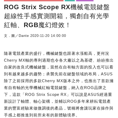
ROG Strix Scope RX機械電競鍵盤
超線性手感實測開箱，獨創自有光學
紅軸、RGB魔幻燈效！
文．圖／Dante
2020-11-20 14:00:00
隨著電競產業的盛行，機械鍵盤也跟著水漲船高，更何況
Cherry MX軸的專利過期也令各大廠以之為基礎、紛紛推出
自家的改良式機械鍵盤，當然在自有軸方面的投入也可以看
到有越來越多的趨勢；承襲先前在鍵盤領域的布局，ASUS
除了之前採用的多款Cherry MX版本之外，也推出了首款擁
有自有軸的光學機械紅軸電競鍵盤，納入在ROG品牌之
下，這款「ROG Strix Scope RX」可以說是ASUS經過重
新設計了軸體、軸心架構，並輔以ROG多年來耕耘電競產
業的豐富經驗來做微調後的產品，號稱將會讓玩家在操作與
手感上都推進到前所未有的新體驗境界。