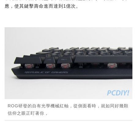
應，使其鍵擊壽命進而達到1億次。
ROG研發的自有光學機械紅軸，從側面看時，就如同好幾顆
信仰之眼正盯著你，