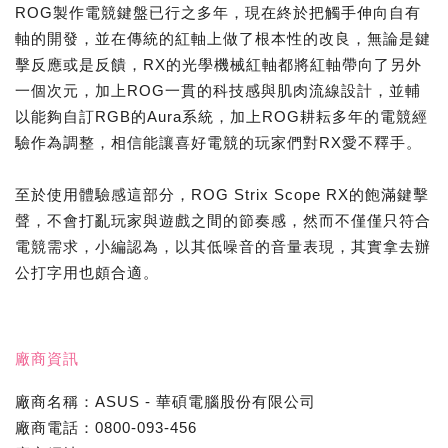
ROG製作電競鍵盤已行之多年，現在終於把觸手伸向自有
軸的開發，並在傳統的紅軸上做了根本性的改良，無論是鍵
擊反應或是反饋，RX的光學機械紅軸都將紅軸帶向了另外
一個次元，加上ROG一貫的科技感與肌肉流線設計，並輔
以能夠自訂RGB的Aura系統，加上ROG耕耘多年的電競經
驗作為調整，相信能讓喜好電競的玩家們對RX愛不釋手。
至於使用體驗感這部分，ROG Strix Scope RX的飽滿鍵擊
聲，不會打亂玩家與遊戲之間的節奏感，然而不僅僅只符合
電競需求，小編認為，以其低噪音的音量表現，其實拿去辦
公打字用也頗合適。
廠商資訊
廠商名稱：ASUS - 華碩電腦股份有限公司
廠商電話：0800-093-456