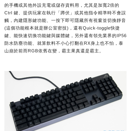
的手機或其他外設充電或儲存資料用，尤其是加寬2倍的
Ctrl 鍵、提供玩家在執行「蹲伏」或其他指令精準時不會誤
觸，內建隱形鍵功能、一按下即可隱藏所有視窗並切換靜音
(這個功能根本就是辦公室密技)，還有Quick-toggle快捷
鍵、能快速切換功能鍵與媒體鍵，另外還有領先業界的IP56
防水防塵功能、就算飲料不小心打翻在RX身上也不怕，泰
山崩於前而RGB依舊在變，霸主果真還是霸主。