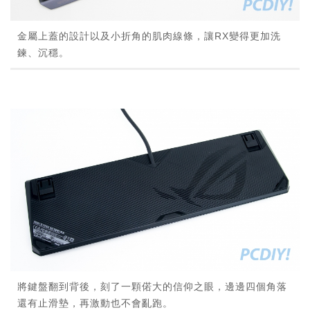
金屬上蓋的設計以及小折角的肌肉線條，讓RX變得更加洗
鍊、沉穩。
將鍵盤翻到背後，刻了一顆偌大的信仰之眼，邊邊四個角落
還有止滑墊，再激動也不會亂跑。