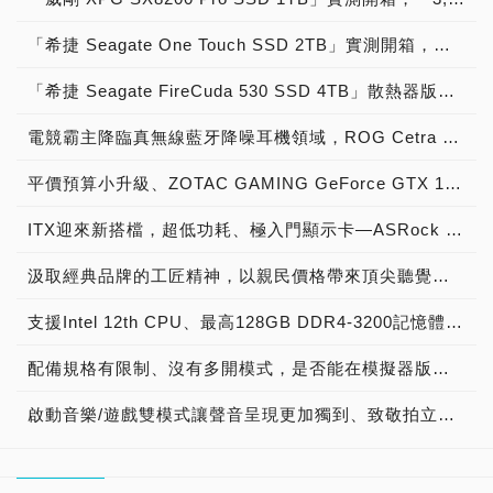
「希捷 Seagate One Touch SSD 2TB」實測開箱，「1,030MB/s俱樂部」USB 3.2 Gen 2高效能外接式固態硬碟！
「希捷 Seagate FireCuda 530 SSD 4TB」散熱器版實測開箱，「7,000MB/s俱樂部」PCIe 4.0固態硬碟！
電競霸主降臨真無線藍牙降噪耳機領域，ROG Cetra True Wireless開箱試玩
平價預算小升級、ZOTAC GAMING GeForce GTX 1630上機試玩， 搭載Dual Link DVI-D插槽、老顯示器也能用！
ITX迎來新搭檔，超低功耗、極入門顯示卡—ASRock Radeon RX 6400 Challenger ITX 4GB開箱試玩
汲取經典品牌的工匠精神，以親民價格帶來頂尖聽覺饗宴，EDIFIER STAX SPIRIT S3平板藍牙耳罩式耳機開箱試聽
支援Intel 12th CPU、最高128GB DDR4-3200記憶體，8L全能Mini PC — ASROCK DeskMeet B660迷你準系統開箱試玩
配備規格有限制、沒有多開模式，是否能在模擬器版圖中突圍？Google Play遊戲Beta版試玩體驗
啟動音樂/遊戲雙模式讓聲音呈現更加獨到、致敬拍立得經典外型，EDIFIER TO-U2 Mini真無線藍牙耳機開箱試聽