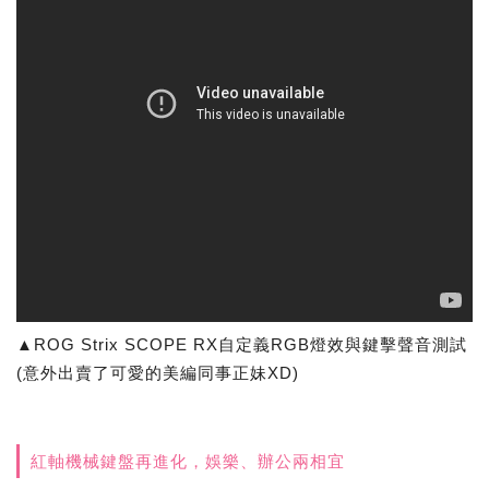
▲ROG Strix SCOPE RX自定義RGB燈效與鍵擊聲音測試
(意外出賣了可愛的美編同事正妹XD)
紅軸機械鍵盤再進化，娛樂、辦公兩相宜