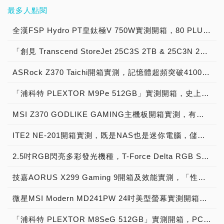
最多人點閱
全漢FSP Hydro PT皇鈦極V 750W實測開箱，80 PLUS Platinum白金認證電源供應器！
「創見 Transcend StoreJet 25C3S 2TB & 25C3N 2TB」實測開箱，輕薄時尚內建獨家檔案救援外接式硬碟！
ASRock Z370 Taichi開箱實測，記憶體超頻突破4100MHz，與Intel 8代處理器雙雄合璧的「太極」精品！
「浦科特 PLEXTOR M9Pe 512GB」實測開箱，史上最強PCIe 3.0 x4固態硬碟磅礡登場！
MSI Z370 GODLIKE GAMING主機板開箱實測，有著超好用OC旋鈕，難怪連「神也喜歡」！
ITE2 NE-201開箱實測，既是NAS也是迷你電腦，儲存備份、4K播放都不是問題！
2.5吋RGB閃亮多彩發光機種，T-Force Delta RGB SSD
技嘉AORUS X299 Gaming 9開箱及效能實測，「性能、超頻、超大擴充性」一板搞定！
微星MSI Modern MD241PW 24吋美型螢幕實測開箱，辦公/遊戲兩相宜創建絕美雪白世界！
「浦科特 PLEXTOR M8SeG 512GB」實測開箱，PCIe 3.0 x4小鋼炮極致寫入速度固態硬碟！