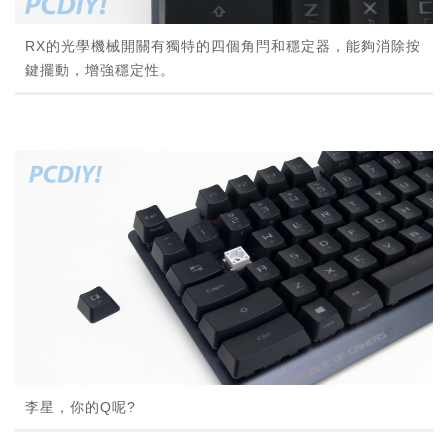
RX的光學機械開關有獨特的四個角閂和穩定器，能夠消除按
鍵擺動，增強穩定性。
李星，你的Q呢?