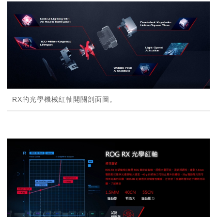
RX的光學機械紅軸開關剖面圖。