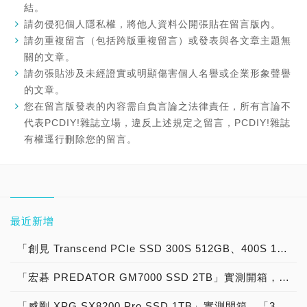
結。
請勿侵犯個人隱私權，將他人資料公開張貼在留言版內。
請勿重複留言（包括跨版重複留言）或發表與各文章主題無
關的文章。
請勿張貼涉及未經證實或明顯傷害個人名譽或企業形象聲譽
的文章。
您在留言版發表的內容需自負言論之法律責任，所有言論不
代表PCDIY!雜誌立場，違反上述規定之留言，PCDIY!雜誌
有權逕行刪除您的留言。
最近新增
「創見 Transcend PCIe SSD 300S 512GB、400S 1TB」實測開箱，低功耗高效能短尺寸固態硬碟強勢來襲！
「宏碁 PREDATOR GM7000 SSD 2TB」實測開箱，「7,000MB/s俱樂部」PCIe 4.0固態硬碟！
「威剛 XPG SX8200 Pro SSD 1TB」實測開箱，「3,500MB/s俱樂部」PCIe 3.0固態硬碟！