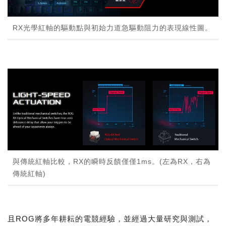
RX光學紅軸的驅動點與初始力道急驅動阻力的表現線性圖。
與傳統紅軸比較，RX的瞬時反饋僅僅1ms。(左為RX，右為
傳統紅軸)
且ROG將多年耕耘的電競經驗，並經過大量研究與測試，