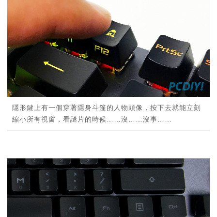
隱形鍵上有一個穿著隱身斗篷的人物頭像，按下去就能立刻
縮小所有視窗，看謎片的時候……沒……沒事……