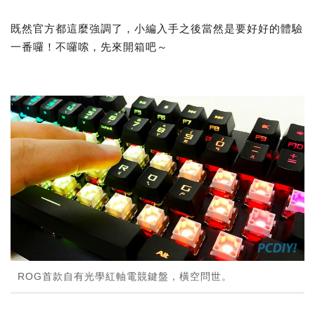
既然官方都這麼強調了，小編入手之後當然是要好好的體驗
一番囉！不囉嗦，先來開箱吧～
ROG首款自有光學紅軸電競鍵盤，橫空問世。