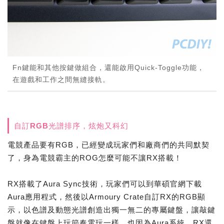
Fn鍵能和其他按鍵做組合，還能啟用Quick-Toggle功能，
在遊戲和工作之間無縫接軌。
自訂RGB光譜排序，炫炮又科幻
電競產品要有RGB，已經變成玩家們和廠商們的共同默契
了，身為電競霸主的ROG怎麼可能不讓RX搭載！
RX搭載了Aura Sync技術，玩家們可以到華碩官網下載
Aura應用程式，然後以Armoury Crate自訂RX的RGB顯
示，以色譜及動態光譜創造出獨一無二的專屬鍵盤，讓敲鍵
盤就像在鍵盤上玩節奏電玩一樣。也因為Aura系統，RX還