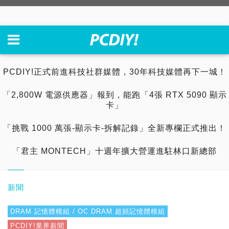
PCDIY!正式前進科技社群媒體，30年科技媒體再下一城！
「2,800W 電源供應器」報到，能跑「4張 RTX 5090 顯示
卡」
「挑戰 1000 萬張-顯示卡-拆解記錄」全新專欄正式推出！
「君主 MONTECH」十週年擴大營運進駐林口新總部
新聞
DRAM 記憶體模組 / OC DRAM 超頻記憶體模組
PCDIY!業界新聞