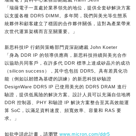
「瑞薩電子一直處於業界領先的地位，提供全套矽解決方案
以支援各種 DDR5 DIMM。多年間，我們與美光等生態系
統夥伴和顧客建立了穩固的合作夥伴關係，這對為產業帶來
次世代運算架構而言至關重要。」
新思科技IP 行銷與策略部門資深副總裁 John Koeter
「身為 DDR IP 的領導供應商，新思科技持續與美光合作
以協助共同客戶，在許多代 DDR 標準上達成矽晶片的成功
（silicon success），其中也包括 DDR5。具有差異化功
能（例如以韌體為基礎的訓練）的新思科技矽驗證
DesignWare DDR5 IP 已使用美光的 DDR5 DRAM 進行
驗證，提供低風險的解決方案。設計人員可以充滿自信地將
DDR 控制器、PHY 和驗證 IP 解決方案整合至其高效能運
算 SoC，以滿足資料速度、頻寬效率、容量和 RAS 要
求。」
如欲申請此計畫，請瀏覽
www.micron.com/ddr5