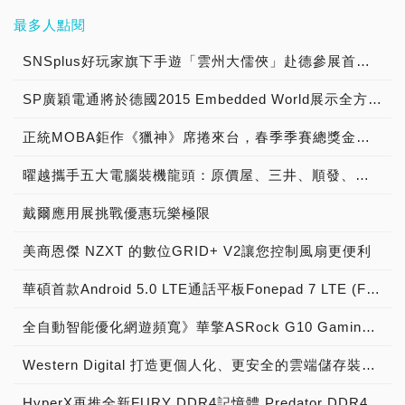
最多人點閱
SNSplus好玩家旗下手遊「雲州大儒俠」赴德參展首度亮相
SP廣穎電通將於德國2015 Embedded World展示全方位工控系列產品
正統MOBA鉅作《獵神》席捲來台，春季季賽總獎金冠軍獨拿新台幣1000萬!!!
曜越攜手五大電腦裝機龍頭：原價屋、三井、順發、燦坤及Yahoo! 共同發表『SPM雲端智慧電源管理平台』 曜越最新五款聯名綠能電競機全貌釋出
戴爾應用展挑戰優惠玩樂極限
美商恩傑 NZXT 的數位GRID+ V2讓您控制風扇更便利
華碩首款Android 5.0 LTE通話平板Fonepad 7 LTE (FE375CL)疾速上市
全自動智能優化網遊頻寬》華擎ASRock G10 Gaming Router電競無線路由器，正式上市！
Western Digital 打造更個人化、更安全的雲端儲存裝置 全新My Cloud OS 3操作系統讓相片分享、資料備份及同步功能由消費者全盤掌控
HyperX再推全新FURY DDR4記憶體 Predator DDR4容量同步升級