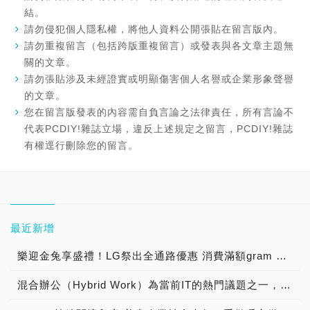
結。
請勿侵犯個人隱私權，將他人資料公開張貼在留言版內。
請勿重複留言（包括跨版重複留言）或發表與各文章主題無
關的文章。
請勿張貼涉及未經證實或明顯傷害個人名譽或企業形象聲譽
的文章。
您在留言版發表的內容需自負言論之法律責任，所有言論不
代表PCDIY!雜誌立場，違反上述規定之留言，PCDIY!雜誌
有權逕行刪除您的留言。
最近新增
樂迎金兔享盛禮！LG祭出全通路優惠 消費滿額gram 筆電帶回家，揪友加入LINE官方帳號購物金直接送 官方線上商城再推獨家優惠 最高享91折
混合辦公（Hybrid Work）為當前IT的熱門議題之一，台灣二版獨家新代理【SupRemo遠端桌面控制軟體】為使用者及企業實現IT支援的數位轉型