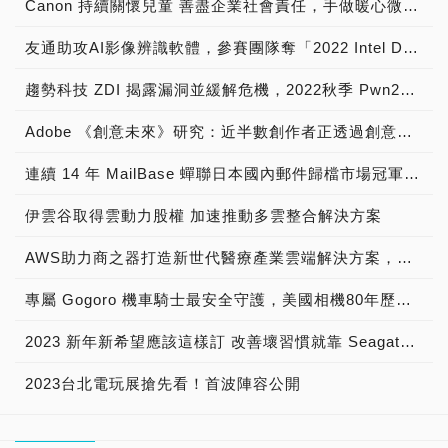
Canon 持續關懷兒童 善盡企業社會責任，手做暖心微笑杯子蛋糕 陪伴育幼院童渡過聖誕佳節
友通助攻AI影像辨識軟體，參賽團隊奪「2022 Intel DevCup」季軍
趨勢科技 ZDI 揭露漏洞並緩解危機，2022秋季 Pwn2Own 駭客大賽突顯家用裝置推升企業資安風險的現況
Adobe 《創意未來》研究：近半數創作者正透過創意內容賺取營收
連續 14 年 MailBase 蟬聯日本國內郵件歸檔市場冠軍寶座
伊雲谷取得雲動力股權 加速推動多雲整合解決方案
AWS助力商之器打造新世代醫療產業雲端解決方案，從AI助力打造心電圖AI模型，到Local Zone成就安全合規的醫療用戶體驗
專屬 Gogoro 機車騎士最安全守護，美國相機80年歷史品牌 寶麗萊MS280WG「蜂鷹」雙鏡機車行車記錄器，專為 Gogoro 車系所開發 業界No.1行車畫面清晰又艷麗
2023 新年新希望應該這樣訂 改善壞習慣就靠 Seagate！
2023台北電玩展搶先看！首波陣容公開