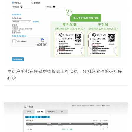
兩組序號都在硬碟型號標籤上可以找，分別為零件號碼和序
列號