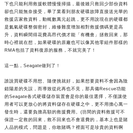
下也只能利用救援軟體慢慢掃描，最後雖只救回少部份資料
卻也只能無奈接受，畢了業看到朋友硬碟故障直接送光華的
救援店家救資料，動輒數萬元起跳，更不用說現在的硬碟都
是氦氣硬碟整個密封，維修難度增加相對救援價碼更是高
升，資料瞬間得花費高昂代價才能「有機會」拯救回來，那
時心裡就在想，如果硬碟的原廠也可以像其他零組件那樣的
RMA包括了資料復原的服務，不就完美了！
這一點，Seagate做到了！
誰說買硬碟不用想、隨便挑就好，如果想要資料不會因為陰
錯陽差的失誤，而導致從此再也不見，那具備Rescue功能
的Seagate各式硬碟儲存裝置會是你的最佳選擇，不僅讓使
用者可以更放心的將資料儲存在硬碟之中，更不用擔心萬一
發生時，還要負擔高額的救援費用。(坊間的資料救援可不
保證一定救的回來，救不回來也不會退費的，基本上也是賭
人品的模式，問題是，你敢賭嗎？裡面可是珍貴的資料啊