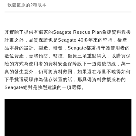
軟體復原的2種版本
其實除了提供有獨家的Seagate Rescue Plan希捷資料救援
計畫之外，品質保證也是Seagate 40多年來的堅持，從產
品本身的設計、製造、研發，Seagate都秉持守護使用者的
數位資產，更將預防、監控、復原三項重點納入，以購買保
險的方式為使用者的資料安全保障設下一道最後防線，萬一
真的發生意外，仍可將資料救回，如果還在考量不曉得如何
下手挑選硬碟作為儲存裝置的話，那具備資料救援服務的
Seagate絕對是強烈建議的一項選擇。