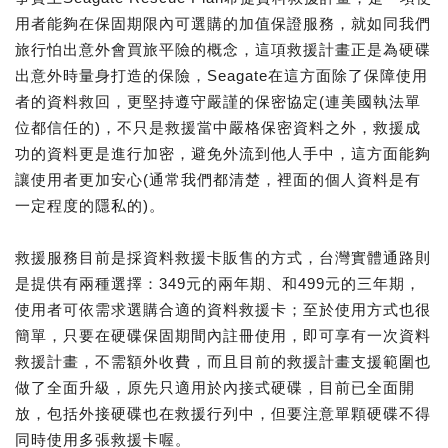
用者能夠在保固期限內可選購的加值保證服務，就如同我們
旅行怕出意外會買旅平險的概念，這項救援計畫正是為硬碟
出意外時量身打造的保險，Seagate在這方面除了保障使用
者的資料救回，更堅持遵守嚴謹的保密協定(連美國執法單
位都信任的)，不只是救援當中嚴格保密資料之外，救援成
功的資料更是進行加密，避免外流到他人手中，這方面能夠
讓使用者更加安心(通常我們都清楚，裡面的個人資料是有
一定程度的隱私的)。
救援服務目前是採資料救援卡販售的方式，台灣實體通路則
是提供有兩種選擇：349元的兩年期、和499元的三年期，
使用者可依需求選購合適的資料救援卡；至於使用方式也很
簡單，只要在硬碟保固期間內註冊使用，即可享有一次資料
救援計畫，不需額外收費，而且目前的救援計畫支援範圍也
做了全面升級，原先只適用於內接式硬碟，目前已全面開
放，包括外接硬碟也在救援行列中，但要注意單顆硬碟不得
同時使用多張救援卡喔。