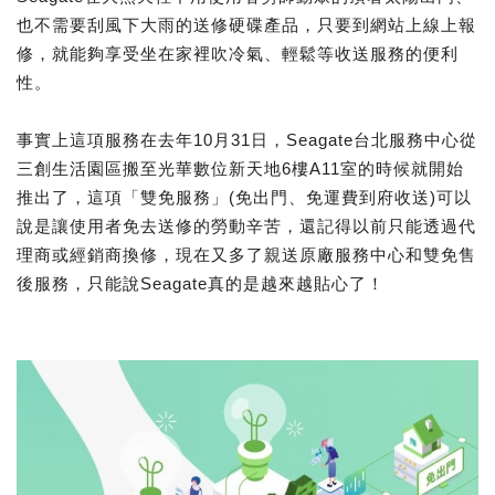
也不需要刮風下大雨的送修硬碟產品，只要到網站上線上報
修，就能夠享受坐在家裡吹冷氣、輕鬆等收送服務的便利
性。
事實上這項服務在去年10月31日，Seagate台北服務中心從
三創生活園區搬至光華數位新天地6樓A11室的時候就開始
推出了，這項「雙免服務」(免出門、免運費到府收送)可以
說是讓使用者免去送修的勞動辛苦，還記得以前只能透過代
理商或經銷商換修，現在又多了親送原廠服務中心和雙免售
後服務，只能說Seagate真的是越來越貼心了！