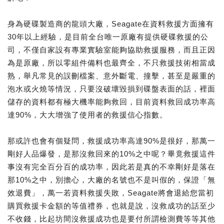
身為硬碟製造商的龍頭大廠，Seagate在資料救援方面擁有
30年以上經驗，是目前全台唯一原廠有提供硬碟救援的公
司，不僅自家設有專業實驗室能夠協助救援服務，而且正因
為是原廠，所以零組件備料也最齊全，不只救援技術相當成
熟，舉凡常見的誤刪檔案、意外斷電、撞擊，甚至是嚴重的
泡水或火燒等情況，只要沒破壞毀損到碟盤表面的話，裡面
儲存的資料都有極大機率能夠救回，目前資料救回成功率高
達90%，大大增強了使用者的救援信心指數。
那或許也會有個疑問，救援成功率高達90%是很好，那萬一
剛好人品爆發，是那沒救回來的10%之中呢？畢竟救援這件
事沒有完全百分百的成功率，因此若是真的不幸剛好是落在
那10%之中，別擔心，大廠的名號也不是叫假的，保證「無
效退費」，萬一若資料救援失敗，Seagate將會退給您當初
購買救援卡金額的等值禮券，也就是說，沒救成功的話至少
不收錢，比起坊間沒救援成功也是要付所謂檢測費等等其他