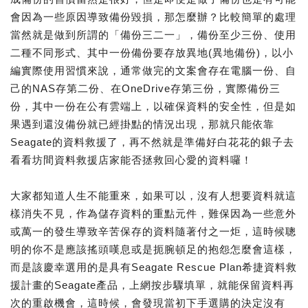
會因為一些原因導致備份毀損，那怎麼辦？比較簡單的處理
當然就是做到所謂的「備份三二一」，備份至少三份、使用
二種不同形式、其中一份備份要存放異地(異地備份)，以小
編實際使用習慣來說，通常做完的文案會存在電腦一份、自
己的NAS存第二份、在OneDrive存第三份，實際備份三
份，其中一份在公有雲端上，以確保資料的安全性，但是如
果遇到還沒備份就已經掛點的情況出現，那就只能依靠
Seagate的資料救援了，再不然就是準備好白花花的銀子去
看看坊間資料救援店家能否拯救回心愛的資料囉！
大家都知道人生不能重來，如果可以，沒有人想要資料就這
樣消失不見，作為儲存資料的重點元件，難保因為一些意外
或萬一的發生導致辛苦保存的資料隨著付之一炬，這時候聰
明的你不是應該搖頭嘆息或是扼腕頓足的抱怨怎麼會這樣，
而是該慶幸選用的是具有Seagate Rescue Plan希捷資料救
援計畫的Seagate產品，上網按步驟填單，就能保留資料再
次的重啟機會，這時候，會發現當初下手選購的決定沒有