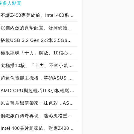
最多人點閱
不讓Z490專美於前、Intel 400系列入門選項，BIOSTAR RACING B460GTQ主機板開箱
沉穩內斂的真摯配置、發揮硬體效能的最佳助手，MSI MPG Z590 GAMING PLUS開箱
搭載USB 3.2 Gen 2x2和2.5GbE LAN、入門玩家最佳選擇，MSI MAG Z490 TOMAHAWK主機板開箱
極限龍魂「十力」解放、10核心沒在怕！MSI Z490 ACE主機板開箱評測
太極撥10核、「十力」不容小覷，ASRock Z490 TAICHI主機板效能測試
超迷你電競主機板，華碩ASUS Z170I PRO GAMING實測開箱！
AMD CPU與超輕巧ITX小板輕鬆配：華碩 ROG STRIX B450-I GAMING ft. Ryzen 3 3300X
以白皙為黑暗帶來一抹色彩，ASUS Prime Z490-A主機板開箱
鋼鐵銀白傳奇再現、迷彩風格重返，ASRock Z490 Steel Legend主機板開箱
Intel 400晶片組家族、對應Z490主機板型號全都露，搭配10代Comet Lake-S處理器必備