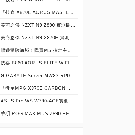
「技嘉 X870E AORUS MASTER X3D ICE」超級冰雕 實測開箱，史上最強「18＋2＋2相」10GbE火力加持「X3D TURBO MODE 2 加速」冰魄白海景房主機板！
美商恩傑 NZXT N9 Z890 實測開箱，「為玩家而生」20＋1＋1共 22 相供電「TDP：400W超頻」 Intel 高階「DDR5-8800＋」精品級海景房主機板！
美商恩傑 NZXT N9 X870E 實測開箱，史上最「高顏值」20＋2＋1共 23 相供電 AMD 高階「DDR5-8200＋」精品級海景房主機板！
暢遊驚險海域！購買MSI指定主板，免費獲取《人中之龍 8 外傳：Pirates in Hawaii》！
技嘉 B860 AORUS ELITE WIFI7 ICE 冰魄白 實測開箱，史上「最靚白」14＋1＋2相供電 Intel 中階「DDR5-9066＋」精品級海景房主機板！
GIGABYTE Server MW83-RP0實測開箱，史上最強「8＋3＋1＋1共13相供電」實戰Intel Xeon w9-3495x為終極效能而生「AI加速 四組PCIe 5.0 x16雙插槽顯示卡擴充」HEDT工作站主機板！
「微星MPG X870E CARBON WIFI主機板」強勢來襲，採用「18＋2＋1相供電，王者堆料，帥氣外表，強大實力」獲原價屋店長肯定推薦「獨家強化記憶體 4-DIMM DDR5-7200、對應DDR5-6000 CL26、CL28與DDR5-6400 CL28、CL30超低延遲、4組PCIe Gen 4/5 SSD M.2插槽，專為高階玩家而生」晉升強者價格：13,990元！
ASUS Pro WS W790-ACE實測開箱，史上最強「12＋1＋1共14相供電」Intel Xeon w9-3495X處理器最佳拍檔「AI加速 三組PCIe 5.0 x16雙插槽顯示卡擴充」HEDT工作站主機板！
華碩 ROG MAXIMUS Z890 HERO實測開箱，史上最強「為玩家而生」22＋1＋2＋2共27相供電「PC DIY最佳化」海景房英雄主機板！