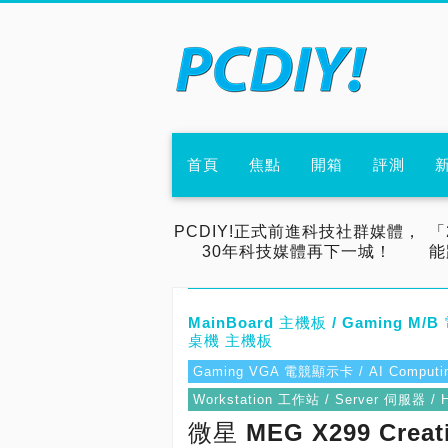
首頁
焦點
開箱
評測
PCDIY!正式前進科技社群媒體，
「
30年科技媒體再下一城！
能
MainBoard 主機板 / Gaming M/
桌機 主機板
Gaming VGA 電競顯示卡 / AI Compu
Workstation 工作站 / Server 伺服
微星 MEG X299 Cre