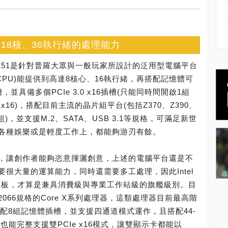
達18核、36執行緒的處理能力
A 1151是針對普羅大眾與一般玩家所設計的泛用型電腦平台
(CPU)能提供到高達8核心、16執行緒，再搭配記憶體可
具備多個PCIe 3.0 x16插槽(只能同時間開啟1組
x16)，搭配目前主流的晶片組平台(包括Z370、Z390、
片組)，並支援M.2、SATA、USB 3.1等規格，可滿足新世
各種娛樂或是輕度工作上，都能夠游刃有餘。
，讓創作者能夠恣意揮灑創意，上述的電腦平台還是不
很大量的運算能力，同時還需要多工處理，因此Intel
主機板，才算是兼具消費級與專業工作站級的旗艦級別。目
 2066規格的Core X系列處理器，這類處理器目前最高階
搭配8組記憶體插槽，並支援四通道模式運作，且搭配44-
6插槽也能完整支援雙PCIe x16模式，讓雙顯示卡都能以