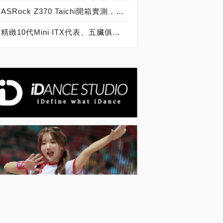
ASRock Z370 Taichi開箱實測，記憶體超頻突破4100MHz，與Intel 8代處理器雙雄合璧的「太極」精品！
精緻10代Mini ITX代表、五臟俱全小主板，ROG Z490-I Gaming主機板開箱動眼看