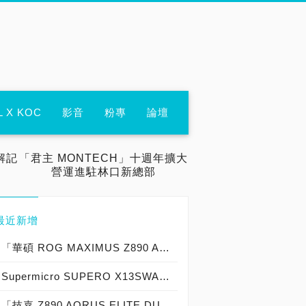
L X KOC
影音
粉專
論壇
解記
「君主 MONTECH」十週年擴大
營運進駐林口新總部
最近新增
「華碩 ROG MAXIMUS Z890 APEX」實測開箱，史上最強「22＋1＋2＋2 共 27 相供電」DDR5-9600＋ 極致超頻「Intel Core Ultra 7 270K Plus 最佳拍檔」白色海景房主機板！
Supermicro SUPERO X13SWA-TF實測開箱，史上最強「8＋3＋1＋1共13相供電」Intel W790「AI加速 四組PCIe 5.0 x16雙插槽顯示卡擴充」 HEDT高階桌機工作站主機板！
「技嘉 Z890 AORUS ELITE DUO X」實測開箱，史上最強「DDR5-10266 超頻支援」ULTRA TURBO MODE 加速「全球首發 128GB 單條 CQDIMM 對應」黑色海景房主機板！