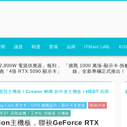
新聞
議題
精選
賣場
品牌
ITMan! LAB.
KO
2,800W 電源供應器」報到，
「挑戰 1000 萬張-顯示卡-拆
跑「4張 RTX 5090 顯示卡」
錄」全新專欄正式推出！
B 電競主機板 / Creator M/B 創作者主機板 / HEDT 高階
ting Card 算力卡 / GPU 繪圖晶片 / 顯示卡支撐架
開箱評測
器 / HEDT 高階桌機 / 工作站 伺服器 主機板
ation主機板，聯袂GeForce RTX