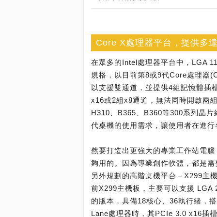
Core X處理器平台，提供多
在眾多的Intel處理器平台中，LG
規格，以目前第8或9代Core處理器
以支援雙通道，並提供4組記憶體插槽，並
x16或2組x8通道，無法同時開啟兩組
H310、B365、B360等300系列晶
代桌機的使用需求，讓使用者在進行
然要打造出更強大的專業工作站電腦
夠用的。因為專業創作軟體，都是需要
另外規劃的高階桌機平台－X299
前X299主機板，主要可以支援 LGA
的版本，具備18核心、36執行緒，
Lane處理器時，其PCIe 3.0 x1