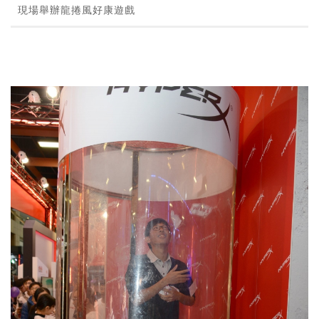
現場舉辦龍捲風好康遊戲