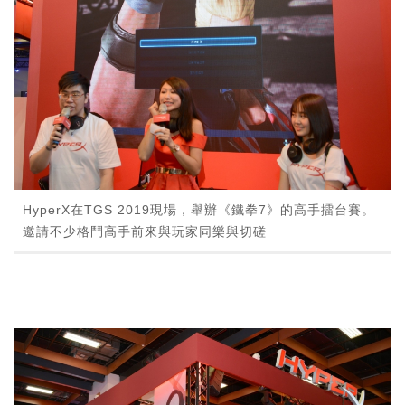
HyperX在TGS 2019現場，舉辦《鐵拳7》的高手擂台賽。
邀請不少格鬥高手前來與玩家同樂與切磋