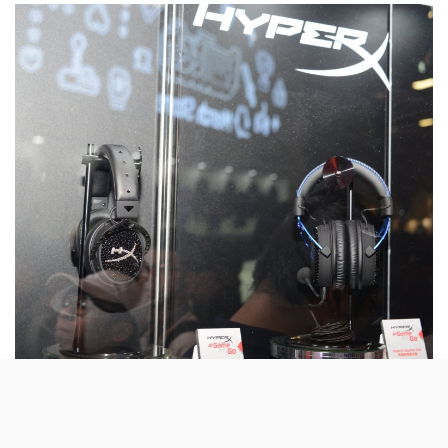
目擊到bling bling的電競耳機！原來這是HyperX與
Swarovski (施華洛世奇)合作所刻劃的電競概念產品