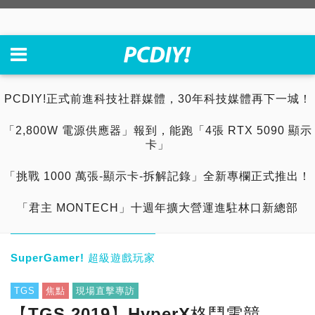
PCDIY!正式前進科技社群媒體，30年科技媒體再下一城！
「2,800W 電源供應器」報到，能跑「4張 RTX 5090 顯示
卡」
「挑戰 1000 萬張-顯示卡-拆解記錄」全新專欄正式推出！
「君主 MONTECH」十週年擴大營運進駐林口新總部
SuperGamer! 超級遊戲玩家
TGS
焦點
現場直擊專訪
【TGS 2019】HyperX格鬥電競