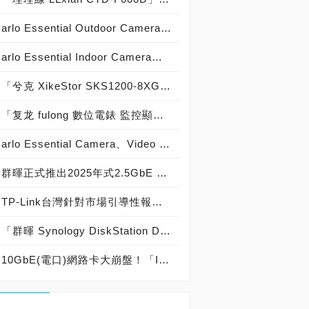
arlo Essential Outdoor Camera實測開箱(VMC3050-100APS)，第二代2K室外雲端無線Wi-Fi攝影機評測！
arlo Essential Indoor Camera實測開箱(VMC3060-100APS)，第二代2K室內雲端無線Wi-Fi攝影機評測！
「兮克 XikeStor SKS1200-8XGT 10GbE 8-Port(電口) 萬兆 無網管 交換器」實測開箱，「台幣六千元級距」超高性價比「1G / 2.5G / 5G / 10G」Multi-Gigabit Switch！
「复龙 fulong 數位電錶 監控顯示功能 機架型 排插」實機開箱，ITMan! LAB.實裝評測「用料紮實，鋁合金身，數位監控，方便配電，整線快速，可客製化，價格實在，品質穩定」系統化佈線訂製「rPDU 機櫃 電源分配器」！
arlo Essential Camera、Video Doorbell強勢來襲，第二代2K雲端無線Wi-Fi攝影機、視訊門鈴閃耀登場！
群暉正式推出2025年式2.5GbE NAS！「Synology DiskStation新一代DS225+、DS425+、DS625slim、DS725+、DS925+、DS1525+、DS1825+、DS1825xs+與RackStation RS2825RP+」強勢來襲，全面啟動「Synology 儲存系統硬碟相容性政策」，並邀請硬碟業者參與「AVL相容性清單硬碟認證計畫」
TP-Link台灣針對市場引導性報導回應：「TP-Link台灣所販售的產品均符合當地相關法律規範及資安要求。我們將持續秉持高標準，履行在安全與創新方面的承諾，為全球用戶提供值得信賴的網路解決方案！」
「群暉 Synology DiskStation DS1821+」實測開箱，「10GbE 高效能 與 擴充性一次到位」適用 玩家、發燒友、創作者與中小企業 8-Bay NAS！
10GbE(電口)網路卡大崩盤！「Intel X540-T2萬兆網路卡」大跳水不到 台幣500元，「10GbE 洋垃圾 網路卡」可以支援「Synology、QNAP NAS升級與PC桌機Windows 10、11」飆速10,000Mbps！