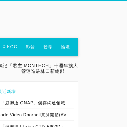
L X KOC
影音
粉專
論壇
解記
「君主 MONTECH」十週年擴大
營運進駐林口新總部
最近新增
「威聯通 QNAP」儲存網通領域經營有成，獲得PCDIY!第二十屆玩家票選品牌大賞暨ITMan!企業品牌大調查2025「NAS、企業級交換器」最佳品牌肯定！
arlo Video Doorbell實測開箱(AVD4001-100APS)，第二代2K雲端無線Wi-Fi視訊門鈴評測！
「理理線 LLxian CTD-F600D」實機開箱，ITMan! LAB.實裝評測「高顏值、好佈線、查線快、改線易、成本低」絲戔科技 系統化佈線「機櫃 側通道式理線架」