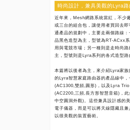
時尚設計，兼具美觀的Lyra
近年來，Mesh網路系統當紅，不少
或三台的組合包，讓使用者買回去即
通產品的規劃中，主要走兩個路線：一種
品黑色造型為主，型號為RT-ACx
用與電競市場；另一種則是走時尚路線的
主，型號則是Lyra系列的各式造型
本篇將以後者為主，來介紹Lyra家族的
的Lyra智慧家庭路由器的產品線中，一共推出
(AC1300,雙頻,圓形)，以及Lyra Tri
(AC2200,三頻,長方形智慧音箱)，此外
中空圓洞外觀)。這些兼具設計感的
電子儀器，而是可以將天線隱藏且兼
以很美觀的裝置藝術。