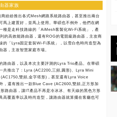
路由器家族
廠商紛紛推出各式Mesh網路系統路由器，甚至推出兩台
可馬上建置好，並馬上使用。華碩也不例外，他們在網
是走科技路線的「AiMesh客製化Wi-Fi系統」，產
x系列的高效能路由器，還有ROG的電競級路由器，主攻商
「Lyra固定套裝Wi-Fi系統」，以雪白色時尚造型為
路由器，主攻智慧家庭市場。
路由器，以及本次主要評測的Lyra Trio產品。在華碩
了：Lyra (AC2200,三頻,圓形)、Lyra Mini
o (AC1750,雙頻,金字塔形)，甚至還有Lyra Voice
，還有推出一款Blue Cave (AC2600,雙頻,正方形加
美形路由器，讓IT產品不再是冷冰冰、有天線的黑色方形
具高覆蓋率以及時尚造型，讓路由器就算擺在客廳也可