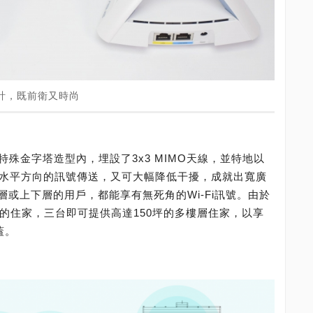
型設計，既前衛又時尚
io特殊金字塔造型內，埋設了3x3 MIMO天線，並特地以
和水平方向的訊號傳送，又可大幅降低干擾，成就出寬廣
或上下層的用戶，都能享有無死角的Wi-Fi訊號。由於
坪範圍的住家，三台即可提供高達150坪的多樓層住家，以享
蓋。