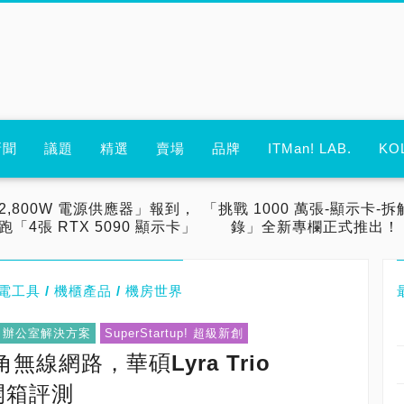
新聞
議題
精選
賣場
品牌
ITMan! LAB.
KO
2,800W 電源供應器」報到，
「挑戰 1000 萬張-顯示卡-拆
跑「4張 RTX 5090 顯示卡」
錄」全新專欄正式推出！
/ 弱電工具 / 機櫃產品 / 機房世界
on / 辦公室解決方案
SuperStartup! 超級新創
線網路，華碩Lyra Trio
開箱評測