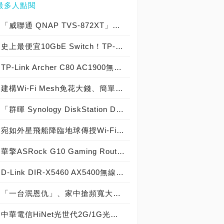
最多人點閱
「威聯通 QNAP TVS-872XT」實測開箱，「10GbE＋Thunderbolt 3」旗艦級 8-Bay NAS
史上最便宜10GbE Switch！TP-Link TL-ST1005殺很大，5-Port全萬兆(電口)交換器報價台幣5,180元！
TP-Link Archer C80 AC1900無線路由器實測開箱，手機App設定真快速 輕鬆管理真簡單！
建構Wi-Fi Mesh免花大錢、簡單設定就能無線網路罩全家：Mercusys Halo S12開箱
「群暉 Synology DiskStation DS1821+」實測開箱，「10GbE 高效能 與 擴充性一次到位」適用 玩家、發燒友、創作者與中小企業 8-Bay NAS！
宛如外星飛船降臨地球傳授Wi-Fi 6使用真諦，TP-Link Archer AX73 AX5400雙頻Wi-Fi 6路由器神速開箱
華擎ASRock G10 Gaming Router實測開箱，AC2600電競無線路由器中的頂尖之作！
D-Link DIR-X5460 AX5400無線路由器開箱，享受Wi-Fi 6無延遲的飆速快感不用花大錢！
「一台泯恩仇」、家中搶頻寬大戰的和事佬，ASUS RT-AX68U雙頻AX2700、Wi-Fi 6路由器開箱體驗
中華電信HiNet光世代2G/1G光纖上網來襲，寬頻網路速度再升級！