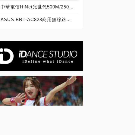
中華電信HiNet光世代500M/250M，測速爆衝破表超過癮！
ASUS BRT-AC828商用無線路由器實測開箱，AC2600中小企業辦公室用優質選擇！