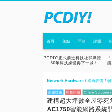
首頁
焦點
開箱
評測
PCDIY!正式前進科技社群媒體，
「
30年科技媒體再下一城！
能
Network Hardware / 網通設備 
網路技術
開箱評測
Office Soluti
建構超大坪數全屋零死角無
AC1750智能網路系統