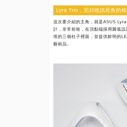
Lyra Trio，完封收訊死角
這次要介紹的主角，就是ASUS Lyr
計，非常前衛，在頂點端採用圓弧設
塔的三個柱子裡面，並提供鮮明的L
藝術品。