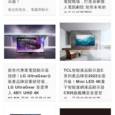
示器！
電競戰場，打造居家個
微細紋理塗層 兩款電競螢
影像和鮮明色彩的畫面呈
48吋等多元尺寸供玩家選
定，包括：2022紅點設計
人電競劇院 前所未有的
幕表面均具備特殊霧面微細
現，在激烈的賽事中帶給玩
擇，滿足各種休閒娛樂空間
獎，以及2021日本優良設
過去到現在， 電腦用顯示
全方位娛樂體驗
紋理塗層，除能大幅減少讓
家更佳的遊戲體驗及優勢。
的專屬配置。 技嘉自推出
計獎，內外兼具，無可挑
器的發展， 從追求大尺
人分心的眩光，亦可顯示精
此外，HyperX同時推出
4K電競螢幕以來屢獲全球
剔！ ASUS ProArt
寸， 高解析度， 遊戲順暢
根據全球市調機構Statista
準色彩；獨家均勻亮度設
Armada 27吋電競螢幕，
媒體與國際設計獎項肯定，
Display OLED PA32DC採
度， 到遊戲與視覺臨場體
調查，2021年全球電競市
定，則能維持螢幕一致亮
採用27 吋QHD
FV43U被知名媒體Tom's
用純RGB燈條OLED面板，
驗。近幾年來， 電腦顯示
場營收較前年大增14.5％，
度，就算是調整明亮的白色
(2560x1440) IPS寬螢幕和
Hardware評選為43吋電競
具備數千萬個自發光畫素、
器市場， 則一直在追求遊
預計2024年整體營收將成
背景視窗大小或長時間使
VESA Display HDRTM
螢幕之王，亦榮獲具高度公
10位元色彩、Delta E < 1
戲的視覺流暢度。隨著顯示
長至16.2億美元（約新臺幣
用，如：遊戲、看電影及從
400，並主打 165Hz的螢幕
信力的螢幕權威媒體Rtings
的色準度、1,000,000:1超
器面板技術的提昇， 曲面
480億元），電競熱潮勢不
事生產力工作，皆能輕鬆坐
更新率及1ms的反應時間，
評選為最佳4K 144Hz
高對比與0.1毫秒疾速反應
顯示器面板製程的突破，
可擋。全球顯示器領導品牌
享絕佳舒適的觀看體驗。
讓玩家們能夠完全沉浸於遊
HDR電競螢幕，M32U也被
時間，不只可呈現更純粹明
背光模組的持續進步， 大
三星電子掌握趨勢，宣布在
ROG Swift OLED
戲及觀看影片的感官體驗
評為最佳新世代家機用螢
亮的白與更自然深邃的黑，
尺寸面板的持續降價， 讓
台推出奧德賽Odyssey
PG42UQ / PG48UQ內建
中，享受清晰流暢的視覺效
新世代專業電競顯示器
TCL智能液晶顯示器C
幕。FO48U則榮獲2022年
還能精準顯示陰影或明亮高
新一代顯示器有了突飛猛進
Ark－全球首款55吋1000R
多元連線選項，包括：
果。 HyperX表示：
指標！LG UltraGear全
系列產品陣容2022全面
德國iF設計大獎，並被
光中的細微末節，打造順暢
的發展。這次， 要跟大家
曲面電競螢幕，為強悍的奧
HDMI 2.1 (48 Gbps 頻寬)
「HyperX首次以全新的
新產品陣容重磅登場，
升級！Mini LED 4K量
Tom's Hardware評為最佳
零延遲的視覺饗宴。 除了
介紹的， 則是顯示器大廠
德賽Odyssey電競螢幕系
/ 2.0，以及DisplayPort
HyperX Armada系列進軍
LG UltraGear 首度導
子智能連網液晶顯示器
4K HDR電競螢幕。 4K電
內建的電動翻轉色度計，
三星電子所推出的旗艦型產
列增添生力軍。搭載毫秒致
1.4 (DSC)，螢幕頂部還有
電競螢幕市場，為了讓玩家
入 48吋 UHD 4K
C935旗艦機皇首度登
競螢幕家族中另一亮點為
ASUS ProArt Display
品， 針對電競遊戲與個人
勝的極速效能、前所未見的
兩個USB連接埠和三腳架
們的遊戲體驗有感升級，
OLED 面板 提供最佳遊
台，呈現你所有的期
M32UC，技嘉領先業界推
OLED PA32DC另可藉由
劇院所發展出來的 55 吋
成像畫質、頂級影音體驗，
插孔，使用者可隨心所欲連
Armada 電競螢幕系列提供
戲影像品質
望，驚豔登場
出31.5吋UHD 144HZ曲面
ASUS ProArt校準軟體調
SAMSUNG Odyssey
並具備多項客製化專屬界
接不同裝置，滿足任何遊戲
了高螢幕更新率及低延遲的
電競螢幕，曲率1500R貼近
整色彩精準度、重新編寫查
Ark， 讓我們一起來揭開它
面，實現個人電競劇院夢
LG電子全新推出
TCL量子智能連網液晶顯示
或串流需求；此外，
反應時間，同時配備堅固的