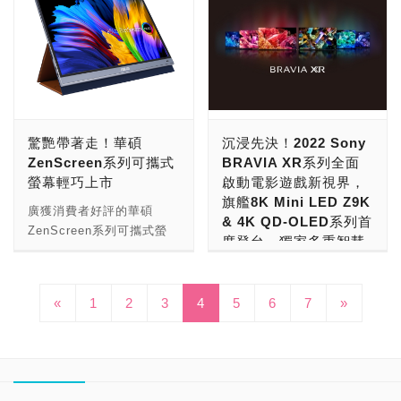
人眼視角曲度，搭載
找表，並於校色後將參數設
神祕的面紗。 「長江後浪
想，讓使用者享有更上層樓
UltraGearTM專業電競顯示
器深受全球廣大消費者喜
PG42UQ / PG48UQ另搭
人體工學Armada懸臂支架
SuperSpeed快速液晶VA
定檔直接寫入螢幕IC晶片而
推前浪， 前浪死在沙灘
的娛樂感動。 三星全新顯
器產品陣容（型號
愛，為提供用戶更高品質的
載兩個SOUND BY
及桌面支架，消費者無須花
面板，反應時間可縮短至1
非PC，就算使用者連接不
上， 江山輩有才人出， 一
示器奧德賽Odyssey Ark
48GQ900、32GQ950和
觀影體驗，TCL量子智能連
Harman Kardon 10瓦正面
費額外時間尋找相容支架，
毫秒，增加沉浸感，提供極
同裝置，也無需重新調校，
代新人換舊人」， 意思是
建議售價NT$99,900，將
32GQ850），憑藉全新的
網液晶顯示器C系列全產品
揚聲器，以及一個15瓦重
即可輕鬆釋放更多桌面空
致流暢的遊戲體驗；出色的
透過機身上的熱鍵，就能快
告訴我們青出於藍， 一代
自8月22日起開放早鳥訂
設計與顯示技術，打造新世
家族，於今（25日）全面
低音揚聲器，可傳遞強大且
間。」 HyperX Armada
色彩對比度和高更新率更解
速啟用之前儲存的設定檔。
勝過一代。顯示器市場也是
購，9月5日於全台指定通
代專業電競顯示器指標。
進化登台！C系列旗艦機皇
充滿沉浸感的高品質音效，
25吋及27吋的電競螢幕內
放新世代家機的顯示效能，
ASUS ProArt Display
如此， 自從由 CRT 時代
路（註一）正式上市。三星
疫情正式邁向第3年，消費
C935 Mini LED 4K量子智
無論工作、娛樂都有「聲」
含電競螢幕本體與一支人體
獲Rtings評為最佳4K暗室
OLED PA32DC亦支援多種
驚艷帶著走！華碩
沉浸先決！2022 Sony
進入 LCD 時代之後， 就開
同步祭出首波購機優惠（註
者越發注重居家生活與視聽
能連網液晶顯示器規格全面
有「色」。 即日起凡購買
工學支架，主打簡易安裝，
電競螢幕與最佳新世代家用
HDR格式，如：HDR10及
ZenScreen系列可攜式
BRAVIA XR系列全面
始了突飛猛進的進展。一開
二），凡於8月22日至9月
娛樂享受的品質，除了居家
升級，呈現你對影音的所有
ROG Swift OLED
不須工具即可安裝或移除，
機曲面螢幕。
Hybrid Log-Gamma
螢幕輕巧上市
啟動電影遊戲新視界，
始是 13.4 吋、14 吋、15
30日購買奧德賽Odyssey
觀看影音串流平台的人數顯
期望；嶄新98吋C735
PG42UQ / PG48UQ，將
符合標準的VESA螢幕也能
(HLG)，可展現卓越的色
旗艦8K Mini LED Z9K
吋液晶顯示器天下， 尺寸
Ark，登錄就送
著提升，宅經濟因運而生，
QLED 4K量子智能連網液
廣獲消費者好評的華碩
獲得免費三個月Adobe
夠輕鬆與Armada支架進行
彩、亮度與對比度，同時具
& 4K QD-OLED系列首
比例為 4:3， 後來往大尺
PlayStation 5光碟版，週
電競與家庭遊樂器更是潛力
晶顯示器放大你的眼界，提
ZenScreen系列可攜式螢
Creative Cloud訂閱，享有
結合。是個能夠依玩家們使
備預覽功能，無論將攝影機
度登台，獨家多重智慧
吋發展， 開始出現了 19
週再抽旗艦手機Galaxy
無窮！LG瞄準此趨勢，推
供前所未有的視覺衝擊！最
幕，今再推出三款全新代表
20種以上的應用程式，包
用習慣及觀看體驗隨心所欲
與螢幕連接，或使用影片編
功能 直上居家影音娛樂
吋、21 吋、22 吋、23 吋
S22；而於9月4日前購機的
出深受電競玩家歡迎的全新
高1920區域控光、IMAX
作，分別為搭載15.6吋 /
括：Photoshop®、
地配置的絕佳客製化產品組
輯軟體，都能立即檢視完整
最高享受
與 24 吋液晶顯示器， 首
早鳥消費者，加碼再送
UltraGearTM產品陣容，其
Enhanced認證、杜比全景
13.3吋 OLED面板的ASUS
Premiere® Pro、After
合。 HyperX Armada 25
色調範圍的HDR輸出內
先是 16:10 尺寸比例的出
«
1
2
3
4
PlayStation 5周邊福袋乙
5
6
7
»
中48GQ900更是首度搭載
聲（Dolby Atoms），將劇
ZenScreen OLED
2022 Sony BRAVIA XR全
Effects®，以及100 GB雲
吋及27吋的電競螢幕建議
容，對影像工作者更無往不
現， 後來則進入了 Full
個。 奧德賽Odyssey Ark
OLED面板的大尺寸專業電
院影音效果搬進家門，打造
MQ16AH / MQ13AH，以
系列今日(7/19)在台正式亮
端儲存空間，兌換期間至
售價為NTD 14,400及NTD
利。 擁有豐富連接選項的
HD 時代， 主流轉向
身為該系列之領航者，搭載
競顯示器，提供遊戲玩家卓
劇院般的震撼效果；頂規
及14吋FHD (1920 x
相，傳遞由新一代獨家認知
2023年8月31日止，更多詳
15,700，即日起至9/5於三
ASUS ProArt Display
16:9。接著開始往高解析度
全球首款55吋1000R曲面
越的視覺效能和速度。 台
144Hz VRR以及AMD
1080) IPS的ASUS
智慧處理器XR 所啟動的沉
情請參考： ROG Swift
創興創基地3C生活節 (1F
OLED PA32DC，不僅配備
發展， 2K 解析度首先出
螢幕，以接近於VR角度的
灣LG電子董事長宋益煥表
Free Sync Premium則讓
ZenScreen Ink
浸體驗！透過超越傳統AI、
OLED PG42UQ，建議售
十二立方HyperX攤位) 獨
一個USB-C®、一個
現， 後來進入了 3K 解析
沉浸式觀賞視野，讓玩家彷