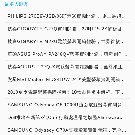
示：「全新LG
你化身為遊戲大師，宛若置
MB14AHD。三款螢幕均配
仿人腦高效分析影音資訊的
最多人點閱
價：NT$ 43,900；ROG
家展示中，凡於展期間活動
DisplayPort 1.4、三個
度時代， 自此傳統的類比
彿置身遊戲世界；支援
UltraGearTM專業電競顯示
身遊戲般的飆速快感，TCL
備USB-C連接埠，使用者
技術，呈現最符合人類視聽
Swift OLED PG48UQ，建
現場預購即贈品牌熱門好
HDMI® 2.0連接埠，還有
D-Sub 與數位 DVI-I/D 連
165Hz畫面更新率、1ms反
器全新產品陣容採用尖端技
提供您更驚豔、更超值的感
透過單一連線即可輕鬆傳輸
方式的生動表現，全面最佳
PHILIPS 276E8VJSB/96顯示器實機開箱， 史上最超值27吋4K級IPS面板極細窄邊框螢幕！
議售價：NT$ 47,900
禮，數量有限送完為止。如
耳機插孔與USB集線器，
接器走入歷史， 開始由
應時間（GTG）（註
術與設計，非常符合遊戲玩
官饗宴！ 超乎你觀影想像
影像、資料與電力[1]，坐
化居家觀影、遊戲及智慧娛
欲瞭解更多資訊，請至
能讓內容創作者隨心所欲連
HDMI、Display Port 連接
三），輔以AMD
家的需求，將整個遊戲體驗
的全能顯示器 TCL身為全
技嘉GIGABYTE G27Q實測開箱，27吋IPS 2K解析度搭載144Hz更新率，平面電競螢幕！
享簡潔有序的作業空間，提
樂體驗！全系列包括旗艦級
HyperX粉絲專頁。
接各種裝置，滿足其工作所
器接棒。 隨著液晶面板成
FreeSync Premium Pro
提升至新的水平。更首次將
球液晶顯示器第二大銷售品
升工作效率。 目前華碩全
MASTER Series 8K Mini
需；其中USB-C®透過單一
本下降， 大尺寸開始風
強力助攻，讓使用者恣意享
OLED面板運用於電競螢幕
牌 ，長期於42個研發中
技嘉GIGABYTE M28U電競螢幕開箱體驗，世界首款搭載KVM、HDMI 2.1以真‧4K HDR@144Hz創造多工娛樂新境界！
系列螢幕均有支援USB-C
LED Z9K、4K OLED
連線即可傳輸視訊、數據與
行， 接著出現了 25 吋、
受低延遲、零時差的流暢
上，OLED面板所帶來的黑
心、逾10間聯合實驗室，
之機種，未來將持續擴大導
A95K (QD-OLED)及
電力，以取代傳統介面各式
27 吋、 29 吋、32 吋、34
感。此外，4K UHD高畫質
華碩ASUS ProArt PA248QV螢幕實測開箱，萌新創作者也有頂尖色準禮遇！
平衡與反應時間強化了遊戲
深入佈局研發Mini LED技
入，增加便利性，打造無與
A90K，加上高階4K Mini
線材，實現簡潔俐落的桌面
吋機種。4K 解析度螢幕出
加上防眩光霧面螢幕設計，
過程中帶來的臨場感，是傳
術，致力為用戶提供極致且
倫比的使用體驗，並藉此減
LED X95K、4K LED
空間，工作效率大提升。
現， 螢幕解析度衝上
玩家可更心無旁騖地在遊戲
技嘉AORUS FI27Q-X電競螢幕開箱動眼看，至尊級王者的視覺體驗！
統液晶螢幕做不到的，LG
超值的產品與服務，並於
少過多線材連接，產生不必
X90K 以及4K OLED
符合人體工學的支架設計，
3840x2160。同時開始盛
中過關斬將，即使於光線昏
也將持續開發更多符合電競
2020-2021、2021-2022連
要的電子垃圾，朝向世界級
A80K等機種，都搭載了更
以及隨附的兩種腳座，可依
微星MSI Modern MD241PW 24吋美型螢幕實測開箱，辦公/遊戲兩相宜創建絕美雪白世界！
行的則是遊戲市場， 隨著
暗的場景仍能精準克敵，掌
與跨平台遊戲玩家需求的產
續兩度榮獲歐洲影音協會
綠色高科技領導群目標邁
進化的影像處理及獨家音效
個人喜好旋轉、調整螢幕至
電競市場的起飛， NVIDIA
握進攻的致勝關鍵。 專為
品，進一步優化使用者體
（EISA） BEST BUY TV
進。 榮獲2022德國紅點設
技術，打造影音合一的沉浸
最佳觀看位置；搭配堅固雅
2019夏季電競螢幕採購指南！10款市售版本解析、下手前務必參考
推出了 G-Sync， AMD 推
55吋大螢幕打造的直立式
驗。」 即將於今年9月登場
大獎 ，及2022紅點設計大
計大獎，以及美國消費性電
新視界！ ＃小標５＝One
緻的金屬把手，移動更輕鬆
出了 FreeSync， 主打遊
座艙模式，為使用者提供更
的亞洲運動會，首次將電競
獎（Red Dot Design
子展創新獎的ASUS
Sony 娛樂科技力齊發 : 全
SAMSUNG Odyssey G5 1000R曲面電競螢幕實測開箱，電玩初心者的傳奇創造神器！
便利；此外，適用不同場域
戲、動畫顯示 流暢度。高
勝以往的臨場感，栩栩如生
納入比賽項目，象徵電子競
Award） ，深受業界專家
ZenScreen OLED
新BRAVIA XR系列也內建
的ASUS ProArt Display
垂直更新率成為新訴求，
的景象宛如機艙內的立體視
技已發展成完整的產業鏈，
肯定及用戶喜愛。 Mini
MQ16AH，採用15.6吋
首次登台的BRAVIA CORE
Dell推出全新第8代Core行動處理器之旗艦Alienware與主流G系列電競筆電，聯袂多樣新品展出，北京記者會現場直擊
OLED PA32DC，另有螢幕
一開始攻上 120Hz、
野；座艙模式亦支援人體工
不僅已是擁有大批支持者的
LED具備亮度高、功耗低、
FHD (1920 x 1080)
影音平台1，支援超高畫質
遮光罩，可減少環境光源干
144Hz，後來則有
學設計，可輕鬆調整高度、
「運動項目」，更在Covid-
技術壽命長等優良特性，
OLED面板，擁有100%
串流以及最豐富的IMAX
SAMSUNG Odyssey G70A電競螢幕實測開箱，完全解放次世代遊戲主機PS5、XBOX Series S/X的4K+120Hz顯示效能！
擾反射，且不影響自動效準
165Hz， 以及超頻版的
傾斜度、甚至上下旋轉，人
19疫情下，深入家庭、加
TCL Mini LED 4K量子智
DCI-P3廣色域、Delta E <
Enhanced 片單，更加完備