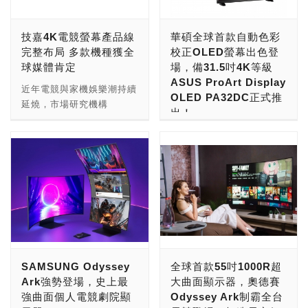
域、1,500,000:1對比度與
全新Armada電競螢幕。
0.1毫秒疾速反應時間，再
HyperX Armada 電競螢幕
技嘉4K電競螢幕產品線
華碩全球首款自動色彩
加上可超頻至138Hz的畫面
系列除了螢幕本體也內附人
完整布局 多款機種獲全
校正OLED螢幕出色登
更新率，以及出廠前預先調
體工學支架，提供後續螢幕
球媒體肯定
場，備31.5吋4K等級
校至Delta E < 2色準，能
擴充的相容性，與所有
ASUS ProArt Display
詮釋深邃完美的黑色調，提
HyperX 電競螢幕、符合
近年電競與家機娛樂潮持續
OLED PA32DC正式推
供鮮艷飽滿的色彩表現力，
VESA 75 毫米和 100 毫米
延燒，市場研究機構
出！
為玩家打造無懈可擊的娛樂
規格的螢幕皆可相容。
Research And Markets預
饗宴。 ROG Swift OLED
HyperX Armada螢幕擴充
測，全球電子遊戲市場與家
華碩今推出全球首款自動色
PG42UQ / PG48UQ內建
支架臂採用耐用度高的金屬
機遊戲市場將於2026年分
彩校正OLED專業螢幕—
特製散熱技術，擁有更大表
製成，能夠支撐最大32吋
別達到近2,703億美元及
「ASUS ProArt Display
面積進行熱交換，以進一步
及重9公斤的螢幕，且最多
1,039億美元。全球電腦領
OLED PA32DC」，配備
降低8%運作溫度 ，即使進
可擴充乘載4組25吋螢幕。
導品牌技嘉科技持續聆聽消
31.5吋4K (3840 x 2160)
行馬拉松式長時對戰，也能
HyperX全新推出的
費者需求，持續為玩家打造
面板，可提供99% DCI-P3
確保OLED面板顯示效能，
Armada 25吋電競螢幕擁
完整的4K戰術型電競螢幕
超廣色域，畫面細膩真實，
避免影像烙印，延長使用壽
有240Hz的螢幕更新率及
產品線，全系列皆配備
再加上內建電動翻轉色度
命；搭配無風扇系統設計，
1ms的反應時間，能夠提高
HDMI 2.1介面及120Hz以
計，確保使用者擁有專業級
SAMSUNG Odyssey
全球首款55吋1000R超
還可營造安靜悄然空間，讓
畫面順暢度和靈敏度，24.5
上的螢幕更新率，完整支援
的色彩準確性，精彩視界眼
Ark強勢登場，史上最
大曲面顯示器，奧德賽
玩家更專注於遊戲世界，取
吋 (1920x1080) IPS 面板
新世代家機及電競主機的高
見為憑。此外，其傑出的設
強曲面個人電競劇院顯
Odyssey Ark制霸全台
得最多勝利優勢！ 抗眩光
讓玩家們同時享受超高畫質
規硬體需求，更提供28至
計更獲得多項國際大獎肯