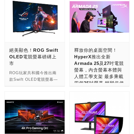
絕美顯色！ROG Swift
釋放你的桌面空間！
OLED電競螢幕磅礡上
HyperX推出全新
市
Armada 25及27吋電競
螢幕，內含螢幕本體與
ROG玩家共和國今推出兩
人體工學支架 最多乘載
款Swift OLED電競螢幕—
四個25吋螢幕 輕鬆依使
ROG Swift OLED
用習慣客製調整
PG42UQ / PG48UQ，分
別採用42 / 48吋最新世代
隨著玩家們越來越重視身歷
4K OLED面板，發光效率
其境的遊戲體驗，HP旗下
和亮度大幅提升，文字顯
知名電競周邊產品領導品牌
示、視覺效果更清晰細緻，
HyperX，今日宣布推出提
同時具備真實10位元色
供超高畫質解析度且與
彩、98% DCI-P3超廣色
NVIDIAR G-SYNC 相容的