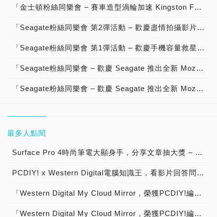
「金士頓粉絲同樂會 – 賽車造型渦輪加速 Kingston FURY Renegade DDR5 RGB Limited Edition 48GB神兵利器，高速效能、用料紮實、酷炫外型、質感設計，分享影片抽大獎」活動說明！【已結束】
「Seagate粉絲同樂會 第2彈活動 – 歡慶盡情拍攝影片 Seagate One Touch SSD 固態硬碟 重磅登場，高速傳輸、輕薄便攜、質感設計，分享影片抽大獎！」活動說明！【已結束】
「Seagate粉絲同樂會 第1彈活動 – 歡慶手機容量救星 Seagate One Touch SSD 固態硬碟 神兵利器，Type-C 傳輸一切都迎刃而解，分享影片抽大獎！」活動說明！【已結束】
「Seagate粉絲同樂會 – 歡慶 Seagate 推出全新 Mozaic 3+ 硬碟平台 帶來超越 30TB 進入 50TB 超大容量硬碟，分享文章抽大獎！」【得獎公告】
「Seagate粉絲同樂會 – 歡慶 Seagate 推出全新 Mozaic 3+ 硬碟平台 帶來超越 30TB 進入 50TB 超大容量硬碟，分享文章抽大獎！」活動說明【已結束】
最多人點閱
Surface Pro 4時尚筆電大顯身手，分享文章抽大獎 – OSSLab商店慶開站系列活動【已結束】
PCDIY! x Western Digital電腦知識王，看影片回答問題抽大獎！【已結束】
「Western Digital My Cloud Mirror，榮獲PCDIY!編輯推薦肯定！」特別舉辦分享喜訊抽大獎！【已結束】
「Western Digital My Cloud Mirror，榮獲PCDIY!編輯推薦肯定！」特別舉辦分享喜訊抽大獎！【得獎公告】