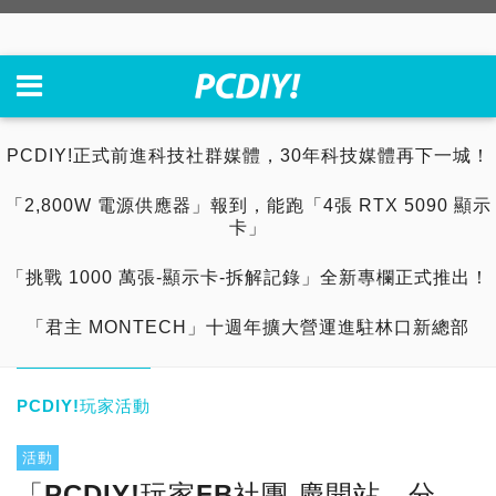
PCDIY!正式前進科技社群媒體，30年科技媒體再下一城！
「2,800W 電源供應器」報到，能跑「4張 RTX 5090 顯示
卡」
「挑戰 1000 萬張-顯示卡-拆解記錄」全新專欄正式推出！
「君主 MONTECH」十週年擴大營運進駐林口新總部
PCDIY!玩家活動
活動
「PCDIY!玩家FB社團 慶開站，分