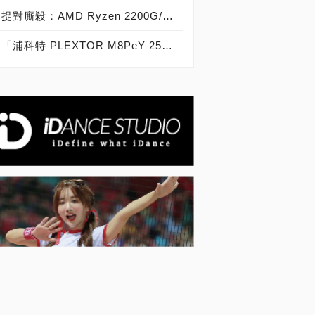
捉對廝殺：AMD Ryzen 2200G/2400G VS Intel Core i3-8100/i5-8400
「浦科特 PLEXTOR M8PeY 256GB、512GB、1TB」實測開箱，玩家級NVMe型PCIe 3.0 x4 SSD效能實測大作戰！