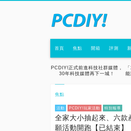
首頁
焦點
開箱
評測
PCDIY!正式前進科技社群媒體，
「
30年科技媒體再下一城！
能
焦點
活動
PCDIY!玩家活動
特別報導
全家大小抽起來、六款產品
願活動開跑【已結束】