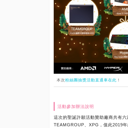
本次
粉絲團抽獎活動直通車在此
！
活動參加辦法說明
這次的聖誕許願活動贊助廠商共有六家：AMD
TEAMGROUP、XPG，值此20