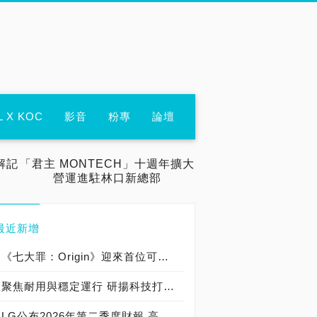
L X KOC
影音
粉專
論壇
解記
「君主 MONTECH」十週年擴大
營運進駐林口新總部
最近新增
《七大罪：Origin》迎來首位可遊玩十誡角色「德里艾利」
聚焦耐用與穩定運行 研揚科技打造新一代 COM Express Type 6 模組
LG公布2026年第二季度財報 高附加價值產品銷售成長與成本競爭力提升，營業獲利年增 147%