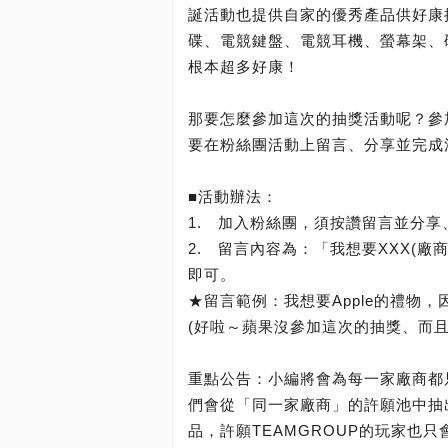
誕活動也提供自家的優秀產品供好康
碟、電競鍵盤、電競耳機、螢幕架、硬
根本超多好康！
那要怎麼參加這次的抽獎活動呢？參
要在粉絲團活動上留言、分享並完成
■活動辦法：
1. 加入粉絲團，須按讚留言並分享
2. 留言內容為：「我想要XXX(廠
即可。
★留言範例：我想要Apple的禮物，因
(好啦～蘋果沒參加這次的抽獎、而且Ti
重點公告：小編將會為每一家廠商都
們會從「同一家廠商」的許願池中抽
品，許願TEAMGROUP的玩家也