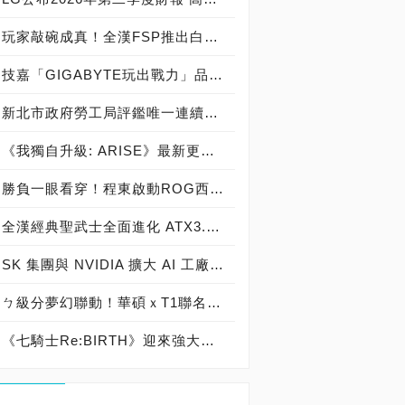
玩家敲碗成真！全漢FSP推出白色 VITA PM MIT 1000W 靜音電源純白上市！ MIT 白金電源首度披上純白戰袍，支援 ATX 3.1、PCIe 5.1，10年保固！
技嘉「GIGABYTE玩出戰力」品牌活動8/3讓玩家「找到專屬配備」
新北市政府勞工局評鑑唯一連續三年獲獎企業！ 宏正三度榮膺新北市政府<友善移工企業>殊榮
《我獨自升級: ARISE》最新更新 成振宇覺醒闇影君主繼承者
勝負一眼看穿！程東啟動ROG西風之神 雙螢幕AI致勝全局
全漢經典聖武士全面進化 ATX3.1，價格不變！FSP VIC BD+ 電競入門最強銅牌電源！ ATX 3.1、全新壓紋線材、登錄享 5 年保固，打造新世代入門電競首選
SK 集團與 NVIDIA 擴大 AI 工廠與次世代記憶體策略合作 規模逾 5,000 億美元的 NVIDIA-SK AI 計畫（NVIDIA-SK AI Initiative）， 涵蓋 SK Telecom 最高達 2GW 的 AI 工廠，以及與 SK 海力士的長期 AI 記憶體合作
ㄅ級分夢幻聯動！華碩ｘT1聯名顯示卡全台盛大開賣
《七騎士Re:BIRTH》迎來強大的全新英雄[天劍]宣嵐 同步推出韓國主題劇情