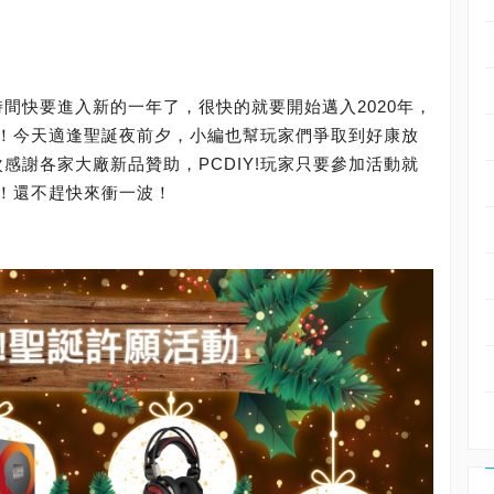
！時間快要進入新的一年了，很快的就要開始邁入2020年，
！今天適逢聖誕夜前夕，小編也幫玩家們爭取到好康放
次感謝各家大廠新品贊助，PCDIY!玩家只要參加活動就
！還不趕快來衝一波！