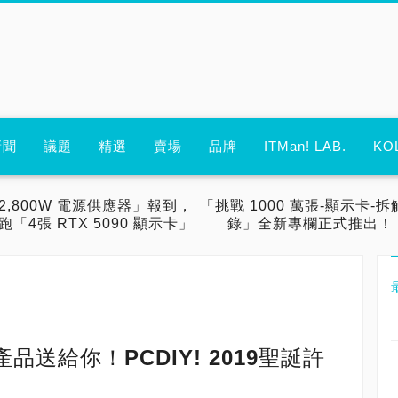
新聞
議題
精選
賣場
品牌
ITMan! LAB.
KO
2,800W 電源供應器」報到，
「挑戰 1000 萬張-顯示卡-拆
跑「4張 RTX 5090 顯示卡」
錄」全新專欄正式推出！
送給你！PCDIY! 2019聖誕許