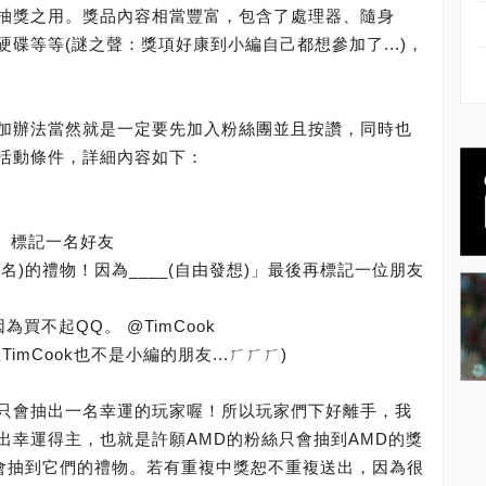
抽獎之用。獎品內容相當豐富，包含了處理器、隨身
碟等等(謎之聲：獎項好康到小編自己都想參加了...)，
加辦法當然就是一定要先加入粉絲團並且按讚，同時也
活動條件，詳細內容如下：
、標記一名好友
商名)的禮物！因為____(自由發想)」最後再標記一位朋友
為買不起QQ。 @TimCook
mCook也不是小編的朋友...ㄏㄏㄏ)
只會抽出一名幸運的玩家喔！所以玩家們下好離手，我
出幸運得主，也就是許願AMD的粉絲只會抽到AMD的獎
只會抽到它們的禮物。若有重複中獎恕不重複送出，因為很