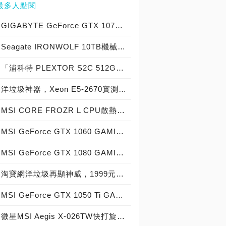
最多人點閱
GIGABYTE GeForce GTX 1070 Xtreme Gaming實測開箱，電競級顯示卡中的頂尖之作！
Seagate IRONWOLF 10TB機械硬碟實測開箱，氦氣填充那嘶狼守護者NAS HDD
「浦科特 PLEXTOR S2C 512GB SSD」實測開箱，超值型固態硬碟中的優質好貨！
洋垃圾神器，Xeon E5-2670實測開箱大作戰！
MSI CORE FROZR L CPU散熱器實測開箱，微星電競產品再添新兵
MSI GeForce GTX 1060 GAMING X 6G實測開箱，玩家級電競顯示卡中的神兵利器！
MSI GeForce GTX 1080 GAMING X 8G實測開箱，史上最強大Pascal自製顯示卡全面來襲！
淘寶網洋垃圾再顯神威，1999元買到8核心16執行緒Xeon E5-2670神器級處理器！
MSI GeForce GTX 1050 Ti GAMING X 4G實測開箱，中階電競顯示卡中的玩家精品！
微星MSI Aegis X-026TW快打旋風V同梱版實測開箱，VR電競桌機的頂尖之作！