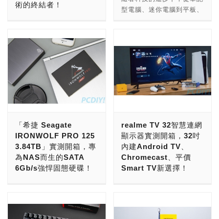
術的終結者！
TORPEDO吧！ 先從外盒
的外觀設計、高質感的材質
PS4 2TB《漫威復仇者聯
十銓科技所推出T-FORCE
型電腦、迷你電腦到平板、
包裝來看，可以看到MSI
選擇，不囉嗦了，小編現在
盟》限定版行動硬碟提供
TREASURE Touch
電競勢頭正火熱，各家廠商
手機等等，這些小巧便利的
MAG Z590 TORPEDO外
就開箱給你看！
「浩克」、「索爾」、「復
External RGB外接式行動
在螢幕上的競爭百花齊放，
3C產品，相信對於許多使
盒背景採用了類似魚雷裝甲
SilverStone SUGO 14機
仇者聯盟」以及「美國隊
SSD，不僅擁有長寬高
除了白熱化的畫面呈現戰
用者來說相當方便，不過也
的設計，搭配中間魚雷的
殼有黑與白2種顏色供玩家
長」四種版本供玩家選擇，
85.5 x 68.5 x 12.5mm的
場，面板解析度越拚越高、
受限於小巧空間的關係，通
LOGO，象徵
挑選，小編入手的則是白色
小編這次入手的是「復仇者
小巧尺寸、高達400MB/s
色彩表達越來越逼真外，在
常在I/O上不會設計太多的
「TORPEDO」。(隸屬
款，搭上從開機鍵開始延伸
聯盟」版本。 在外盒設計
的讀寫速度、不容易損壞等
分秒必爭的電競戰場中，各
連接孔，造成玩家們想要一
MSI軍武系列之一) 接著就
的金線，雖然沒有ATX中塔
上與原版大不同，改以黑色
作為SSD的優點，另外更
家廠商也紛紛推出了戰術輔
次連接多種裝置時，可能需
來直接看本尊吧！MSI
式機殼的玻璃透明側蓋，但
蜂巢式圖案重新設計過，並
是內建RGB燈條，讓原本
助螢幕來因應，俗話說，失
要買個HUB來擴充。
MAG Z590 TORPEDO如
配合上金屬磨砂材質，讓
印上復仇者聯盟字樣，使用
看似一般的行動硬碟也能擁
之毫釐、差之千里，螢幕反
j5create為了解決這項困
名稱所示採用的是最高規的
SUGO 14機殼相當典雅。
透明塑膠殼包覆行動硬碟，
有高調的電競風格。
應時間在各大神的推陳出新
擾，推出了許多相關產品，
Z590晶片組，尺寸為ATX
而SUGO 14前端俐落的幾
「希捷 Seagate
realme TV 32智慧連網
讓玩家一眼就能看到盒子內
TREASURE TOUCH
之下，至今已至1毫秒的極
而小編近日入手了j5create
大小(30.5x24.4cm)，造型
何分割線條，卻不和圓形設
IRONWOLF PRO 125
顯示器實測開箱，32吋
的Game Drive《漫威復仇
External RGB SSD外型採
限，未來會怎樣猶未可知。
所推出的JCD375多功能擴
上與高調的GODLIKE、
計的開機鍵與金色細線造成
3.84TB」實測開箱，專
內建Android TV、
者聯盟》限定版行動硬碟本
用黑色金屬髮絲紋設計，可
一直以來，在電競螢幕的戰
充集線器，來帶大家看看
GAMING等系列不同，身
衝突，反而相輔相成，形成
為NAS而生的SATA
Chromecast、平價
體。 接下來直接看行動硬
有效幫助散熱，細緻的表面
場中，螢幕更新率上也是打
JCD375有甚麼特別之處
為魚雷在塗裝上就得顯得低
視覺的黃金比例，無論是將
6Gb/s強悍固態硬碟！
Smart TV新選擇！
碟本體吧！Seagate Game
更是不容易沾上指紋、污
得激烈，從60Hz逐漸演化
吧！ JCD375外觀採用灰銀
調些，採用了黑底的主機板
SUGO 14直立或是橫放都
Drive for PS4 2TB《漫威
漬，讓玩家在長時間使用時
到120Hz、144Hz……什
的鋁製材質外殼包覆，相當
自SSD出現後，其高速、
以科技潮牌做為定位，並專
搭配太平洋藍塗裝的金屬散
各具魅力，也因如此，小編
復仇者聯盟》限定版行動硬
能夠保持美觀，長寬高85.5
麼？你說144Hz不夠？沒關
時尚有質感，長條狀的設計
穩定、安全、輕巧等特色，
注於提供玩家強勁性能與潮
熱鰭片，彷彿穿梭於深海之
在後面所介紹的文中，並不
碟採用與原版相同的黑色主
x 68.5 x 12.5mm的小巧尺
係，可以選擇240Hz或
在收納上更加簡便，實際大
讓玩家們相當著迷，幾乎用
流設計的realme，在除了
中，也增添了另一種質感。
會以上下左右四側來敘述，
體，並在正面漆上了《漫威
寸讓整體寬度與一般外接
300Hz的啊，什麼？你說那
小為長寬高
過就回不去HDD了，不過
推出多款高CP值手機之