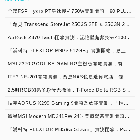
Ti，在強強聯手之下，為的
身也需要支援PD 2.0或
吋SATA介面以及M.2 2280
座)、730x432x88mm(不
下，無線延遲的問題已經逐
代，交友APP比比皆是，
充容量更是可達128GB，
一組的螺絲固定鎖，意味著
援UASP協定，有效提升傳
從數據上可以看到T-
就是填飽各位玩家們的胃
3.0。 此外，JCD375提供
PCIe NVMe的版本供玩家
含底座)，而重量上更是僅
漸獲得改善，許多廠商也紛
假設今天看到一個網友微笑
全漢FSP Hydro PT皇鈦極V 750W實測開箱，80 PLUS Platinum白金認證電源供應器！
並完全隔離了DDR4配置線
SUGO 14的4面機蓋都能拆
輸效能，接著透過
FORCE TREASURE
啊！ 不曉得各位玩家們記
了兩組擴充套件，分別為
選擇，這次入手的是
有3.7公斤(含底座)，比一
紛將無線的技術放到電競周
的照片，打中了你的心，但
路，讓訊號傳輸更乾淨不干
裝下來，雖說是兩兩對稱的
CrystalDiskMark測試可以
Touch External RGB
不記得、或知不知道九O年
USB-C to SD/micro SD讀
IronWolf系列中的Pro 125
些電腦螢幕還要輕，在搬運
「創見 Transcend StoreJet 25C3S 2TB & 25C3N 2TB」實測開箱，輕薄時尚內建獨家檔案救援外接式硬碟！
邊上，讓遊戲玩家們也能體
出來約會時卻發現他的牙齒
擾效能。 MSI MAG Z590
尺寸，但對多樣化的組件配
看到讀寫速度來到
SSD讀寫來到476/514.03
代的那波勇者與藍光人的動
卡機(支援SD4.0 最高讀寫
SSD，最適合創作專業人
的過程上也相當輕鬆不費
會到沒有線材的便利性。
好髒，那不僅浪費了時間，
TORPEDO提供了3組M.2
置帶來了更多的可能性，顯
141.34/133.59MB/s，已
MB/s，符合官方讀寫
畫潮，激情且豪氣萬千的合
速度可達到312MB/s)，與
士、SOHO 族以及NAS使
力。 顯示器背部有提供壁
ASRock Z370 Taichi開箱實測，記憶體超頻突破4100MHz，與Intel 8代處理器雙雄合璧的「太極」精品！
ASUS在這些年來在電競市
還破壞了當天的心情。 但
插槽，PCIe則是提供了兩
卡擴充槽上方則是安裝主機
經足夠應付一般遊戲檔案讀
400MB/s的效能，這速度
體畫面，看得當時還是小孩
一組USB-C to RJ45網路
用，下面就隨著小編視角來
掛孔，孔距為
場蓬勃發展，推出了許多相
玩家們莫急莫荒莫害怕，智
組PCIe x16插槽可支援2-
板I/O彈片的地方。 小機殼
取。 再來直接連上
已經是一般傳統HDD外接
的小編我熱血沸騰，這台
孔(10/100/1000 Mbps)，
「浦科特 PLEXTOR M9Pe 512GB」實測開箱，史上最強PCIe 3.0 x4固態硬碟磅礡登場！
開箱吧！ 先來看外盒正
200x200mm，玩家可以直
關產品，旗下ROG品牌更
慧手機廠商realme以自身
Way AMD Crossfire以及
會使人猶豫的原因之一，不
PlayStation 4主機後可以
硬碟將近3倍之快，在轉
PG259QNR在背板上，那
達到真正9合1集線器，而
面，尺寸採用小巧簡約設
接將顯示器壁掛在牆上，無
是許多玩家們的信仰，而這
人性化與智慧裝置的經驗，
兩組PCIe 3.0 x1插槽，本
外乎就是對於其他硬體的包
看到PS4主機馬上就能辨識
移、保存遊戲資料上可以大
像是積體電路圖的各種曲線
擴充套件也可以在設備上直
MSI Z370 GODLIKE GAMING主機板開箱實測，有著超好用OC旋鈕，難怪連「神也喜歡」！
計，沒有過度包裝，印著一
需擔心擺放占用空間問題，
次小編拿到了ROG最新推
為各位玩家們的人際關係與
次Z590重點特色之一就是
納度，如果尺寸太小，那假
出PS4 Game Drive，並能
幅縮短傳輸時間。 前面說
刻紋、猶如機器人動力爐裝
接使用。 整體看下來，
隻相當霸氣的「那嘶狼」，
I/O的部分提供了3組
出的第一把65%無線機械式
幸福，打造了一支M1聲波
在第一槽PCIe與M.2上最
設買了高階顯示卡的話，不
直接格式化作為擴充儲存空
到這顆外接行動SSD支援
ITE2 NE-201開箱實測，既是NAS也是迷你電腦，儲存備份、4K播放都不是問題！
置的支架連結處、以及圓形
j5create JCD375外觀上保
打開包裝後可以看到有標準
HDMI、1組AV端子、1組
鍵盤「Falchion」，主打
電動牙刷，就讓小編的親身
高支援了PCIe 4.0x4，雖
就打水漂了？但別緊張，
間。 整體使用下來，這顆
性相當廣泛，小編就直接利
底座的安裝方式，還在巨大
持了一貫時尚風格，而不管
2.5吋的SSD本體，外觀上
數位音訊輸出孔、2組USB
65%尺寸配置以及2.4GHz
體驗，來為各位玩家揭開這
然上面提到Z590晶片組可
SUGO 14長為36.81cm、
Seagate Game Drive for
用目前最新的次世代家用主
2.5吋RGB閃亮多彩發光機種，T-Force Delta RGB SSD
的信仰之眼標誌中暗藏了
是在資料、影音、網路傳輸
以黑色霧面磨砂材質為主，
2.0孔以及RJ45網路孔，在
低延遲無線傳輸技術並保留
支M1聲波電動牙刷的魅力
支援Intel第11代與第10代
寬為24.7cm、高則為
PS4 2TB《漫威復仇者聯
機PlayStation 5、Xbox
RGB燈條，只要連接電源
也都能一機搞定，擴充方
實際尺寸長/寬/高為
無線連接的方面也內建了
了機械式鍵盤的手感，雖然
吧！ 只能說果然是realme
處理器，不過只有在搭配第
21.5cm，雖然能夠支援
技嘉AORUS X299 Gaming 9開箱及效能實測，「性能、超頻、超大擴充性」一板搞定！
盟》限定版行動硬碟的效能
Series X來簡單驗證，可
開啟電腦，就像是駕駛員上
面，4個USB擴充孔已經足
100.35x70.1x7.1mm，與
Wi-Fi與藍芽5.0。 realme
無線電競滑鼠、耳機已經行
的系列產品，黃色代表色調
11代處理器才能提供PCIe
Mini-DTX/Mini-UTX主機
確實不俗，2TB容量也相當
以看到不管是哪一陣營的主
陣，機器人方形眼眸瞬間亮
夠日常使用，對於只有一個
一般SSD相同。 此外，
顯示器搭載Chroma Boost
之有年，但無線電競機械式
的外盒也相當搶眼，基本上
4.0的高速性能。 身為電競
板與ATX電源配置，但長度
微星MSI Modern MD241PW 24吋美型螢幕實測開箱，辦公/遊戲兩相宜創建絕美雪白世界！
夠用，而在《漫威復仇者聯
機都同樣可以偵測到T-
起那樣，都不由得讓小編回
輸出USB孔的行動裝置來
IronWolf Pro 125 SSD搭
炫彩影像處理技術來提升整
鍵盤確實還不多，到底這把
這款M1聲波電動牙刷有
產品必備的RGB燈效，
限制為15cm，玩家們可別
盟》塗裝加持下，讓原本已
FORCE TREASURE
想到當年買了機器人模型回
說，還可以直接透過
載了停電資料保護，玩家不
體畫質表現，搭配400尼特
65%+無線+機械式組合的
白、藍雙色可選，小編這次
「浦科特 PLEXTOR M8SeG 512GB」實測開箱，PCIe 3.0 x4小鋼炮極致寫入速度固態硬碟！
MSI MAG Z590
粗心忽略了。 而SUGO 14
經具有對PS粉絲來說相當
Touch External RGB
來組裝的時代啊。 甚至在
JCD375來充電，甚至支援
用擔心停電造成資料遺失，
的最大亮度，讓螢幕更加鮮
「Falchion」能帶來什麼樣
入手的是科技感與典雅風範
TORPEDO當然也有搭載，
能夠安裝的顯示卡尺寸為長
收藏價值的外型再提升一個
SSD，並可格式化作為遊
搭配ASUS Aura Sync
快充功能，讓JCD375不僅
裝入NAS後還可透過
明清晰，另外178°的可視