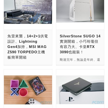
魚雷來襲，14+2+1供電
SilverStone SUGO 14
設計、Lightning
實測開箱，小巧玲瓏但
Gen4加持，MSI MAG
有容乃大、卡皇RTX
Z590 TORPEDO主機
3090也能裝！
板簡單開箱
剛過完年，無論是年終、還
PCIe 4.0的好，相信AMD
是壓歲錢，想必玩家們應該
平台的玩家們都知道，不僅
都各自有想法吧，如果你剛
讓SSD讀取性能提升了一
好想組一台新電腦，為了升
個層次，甚至在獨立顯示卡
級配備也好、為了給家裡的
上效能也會有不錯的進步；
小朋友做功課也好，湊巧最
而隨著Intel第11代桌上型
近500系列主機板、N家與
處理器Rocket Lake-S即將
A家的RTX 30系列、RX
登場，各家大廠的500系列
6000系列都已經出爐了，
晶片組主機板已經提早現身
而你也都已經選好了各項組