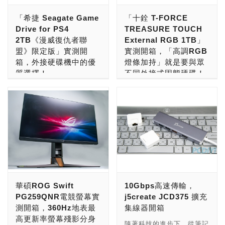
來準備來迎接這顆新一代處
件，那組裝就只剩下最後一
「希捷 Seagate Game
「十銓 T-FORCE
理器，而這次500系列晶片
步了—機殼選擇。 機殼可
Drive for PS4
TREASURE TOUCH
組最大的進化，莫過於
不是拿來替電腦保溫用的，
2TB《漫威復仇者聯
External RGB 1TB」
Intel總算支援PCIe 4.0，
反而是要具備傑出的散熱系
盟》限定版」實測開
實測開箱，「高調RGB
讓Intel平台的玩家們不必
統，安裝配件的容量大小也
箱，外接硬碟機中的優
燈條加持」就是要與眾
再癡癡望著對手流口水了。
是考慮的要點，當然啦，還
質選擇！
不同外接式固態硬碟！
身為三大廠之一的MSI，當
要兼具美觀；又或許你覺得
然也推出了眾多500晶片組
ATX中塔式機殼頗佔空間，
還記得先前為大家開箱的
隨著技術的進步，SSD在
系列主機板供玩家們選擇，
想換成小機殼，小編手上剛
嗎？這顆由知名硬碟大廠
同樣輕薄的尺寸下，容量可
這回小編也跟上這波熱潮，
好有SilverStone所開發的
Seagate與Sony跨界攜手
以越做越大，加上SSD本
馬上就入手了一張較親民的
SUGO 14機殼，或許你會
合作的外接式硬碟，不僅擁
身相比傳統HDD硬碟擁有
MSI MAG Z590
喜歡。 SilverStone在小機
有時尚輕薄的外型，2TB容
不易損壞等優勢，除了能在
TORPEDO，不過因為
殼的研發上，可說是費盡心
量也足夠PS4玩家儲存數十
機殼內不佔太多空間(並且
Rocket Lake-S還未正式升
思，SilverStone在散熱組
款遊戲資料；而這次更是與
不必顧慮水平、垂直，可隨
空，雖說可以用10代處理
件的開方上也是赫赫有名，
遊戲大作《漫威復仇者聯
意擺放)，對於外接式行動
器，但無法測到PCIe4.0效
因此在機殼的散熱系統上可
盟》聯名，推出了多款《漫
硬碟來說更是輕巧好攜帶，
華碩ROG Swift
10Gbps高速傳輸，
能也沒意思，所以這次就先
說完全不必擔心，小體積大
威復仇者聯盟》限定版，讓
讓不少大廠注意到這塊市
PG259QNR電競螢幕實
j5create JCD375 擴充
簡單帶大家看看外觀，那麼
容量的研發目標也是
原本簡潔、低調造型，添上
場，並紛紛推出許多外接式
測開箱，360Hz地表最
集線器開箱
話不多說趕緊跟著小編來瞧
SilverStone一直以來的精
一股濃厚的漫威色彩。
行動SSD。 這次小編入手
高更新率螢幕殘影分身
瞧全新的MSI MAG Z590
進項目，加上時尚極具品味
Seagate Game Drive for
了由知名大廠Team Group
隨著科技的進步下，從筆記