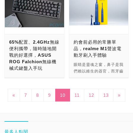
這次Z590晶片組與前代相
而是以更細節的方法來跟玩
復仇者聯盟》遊戲人物塗
SSD差不多，不過在長度
些的畫面呈現都太糟糕？螢
126.5x32.6x12.2mm，重
在早期，SSD的容量與價
外，也正式跨足智慧家居市
同維持LGA 1200腳位，可
家們推坑。 在隨附的夾鏈
裝，實際尺寸為長寬厚
上更加短小，重量也只有
幕更新率可以越高越好？
量為90g。 從體積的大小
格是一大硬傷，對於需要儲
場，推出如耳機、行動電
支援Intel第11代與第10代
袋中，除了理線用的1捆束
113.5/76/12.1mm，相當
106g，對於攜帶、收納來
哎，眾玩家們，你們的胃口
設計、搭配提供的功能性，
存大容量資料的用戶，還是
源、智慧手錶、智慧顯示器
處理器；供電方面採用了
帶外，還附了4顆圓形防滑
輕薄便攜。 再來就直接上
說更加方便。 位於SSD前
已經被越養越刁了，但這也
基本上作為對應筆電之類的
會偏向選擇HDD，而如今
甚至是電動牙刷等等相當多
14+2+1相DUET RAIL電源
墊角與4顆方形防滑墊角，
機測試吧！Seagate Game
端更是搭載RGB燈條，讓
是無可奈何的事，畢竟好還
擴充使用，在隨身便利性方
在技術的進步下，SSD的
種類產品，這次小編要為大
系統，結合8+4pin電源連
玩家加裝之後，除了能避免
Drive for PS4 2TB《漫威
原本低調的風格瞬間高調起
要更好，對電競來說，怎麼
面是相當不錯的。 I/O的部
價格已經相對實惠許多，而
家開箱的就是新推出的HD
接埠與Core Boost技術，
直接接觸地面及防滑之外，
復仇者聯盟》限定版行動硬
來，並可透過觸控頂部觸控
65%配置、2.4GHz無線
約會前必用的常勝單
可能遷就低於144Hz以下的
分，9合1的JCD375提供了
1TB、2TB的高容量更是常
智慧連網顯示器，具備32
滿足高負載時所需的電量。
還能有不同的美觀擺設。
碟與原版相同採用USB 3.2
板來改變燈效。 此外，
便利攜帶，隨時隨地開
品，realme M1聲波電
螢幕產品呢！ 不過沒關
一組HDMI(4K 30Hz影像輸
態。 這次小編就要向大家
吋大視野，並內建Android
雖說MSI MAG Z590
而在與金線平行的另一端
Gen 1(USB 3.0)高速傳輸
TREASURE TOUCH
戰的好選擇，ASUS
動牙刷入手體驗
係，小編這次再替各位玩家
出)，兩組USB Type-C
介紹知名硬碟大廠Seagate
TV、Chromecast等便利功
TORPEDO是較親民入門的
上，配置了2個USB 3.0、
介面，並提供2TB大容量，
External RGB SSD採用
ROG Falchion無線機
剁手一次，瞞著女朋友入手
Gen2(資料傳輸10Gbps/電
所推出為NAS取向的
能，定價僅新台幣5,990
眼睛是靈魂之窗，鼻子是我
系列，不過在散熱上可是一
1個USB2.0、3.5mm音訊
可容納約50款遊戲檔案，
USB 3.2 Gen2 Type-C接
械式鍵盤入手玩
了ASUS ROG Swift
源輸入最大100W)，三組
IronWolf Pro 125 SSD，
元，讓小資用戶也能享受
們賴以維生的器官，而牙齒
點都不馬虎，MSI MAG
孔，倘若玩家有加裝光碟機
並能直接連接PS4，無需再
口，不僅能提供高速的傳輸
360Hz PG259QNR，採用
USB Type-A Gen2(資料傳
不但擁有1DWPD(硬碟每日
Smart TV的便利功能。 這
無線鍵盤、滑鼠、耳機等電
就是我們的門面，無論是微
Z590 TORPEDO加大了
的話，在這一側I/O埠上還
額外更換PS4主機內建硬碟
效能，並透過可切換Type-
Rapid IPS面板、360Hz螢
輸10Gbps，其中一組支援
寫入量)的高耐久度，適合
款realme智慧連網顯示器
腦周邊已經有好一段的歷
笑或是開口說話，甚至是更
PWM散熱片尺寸並搭載
配有光碟機的開關鍵，還沒
即可擴充容量。 這邊小編
A、Type-C的連接線，更能
幕更新率、1ms反應時間、
BC快充，最大輸出1.5A)，
全天候作業的NAS，更可
外觀以黑色為主，窄邊框搭
史，少了線材的便利性相信
親密的接吻，在人與人交際
7W/mk導熱墊提供最佳的
裝主機板就先附加3個USB
先在電腦利用常見的
支援大部分的USB裝置，
以及HDR模式的高超畫面
«
7
8
9
10
而連接設備端是採用USB-
11
12
13
»
選擇高達3.84TB的大容
上下方髮絲紋橫條的設計，
讓不少人相當喜歡，不過在
的時候，都勢必少不了一些
散熱效率，確保CPU全速
孔，機殼小歸小，但內容是
CrystalDiskinfo、
包括Windows、Mac、
呈現，再加上NVIDIA
C來做連接。 另外需要注意
量，讓NAS在保有大容量
讓整體質感加分許多，32
早些年因為延遲的關係，對
互動，但如果是一個長得乾
運行。 MSI MAG Z590
真的極豐富啊。 將機身轉
CrystalDiskMark來簡單測
PlayStation、Xbox遊戲主
Reflex Latency Analyzer
的是，設備端的USB-C需
情況下，也能擁有高速效
吋的大小配上16:9比例的
於需要即時反應的遊戲玩家
乾淨淨的帥哥或是正妹，但
TORPEDO提供了4組記憶
到尾端，顯卡槽設置了3
試效能，從
機上。 接下來就實際上機
與G-SYNC的支援，無論玩
有支援DisplayPort
能。 事實上針對NAS定位
1366x768解析度，實際尺
們相當不便，所以幾乎都不
他卻有滿是污漬的一口黃
體DIMM插槽，可支援
個，還附加了一組風扇，除
CrystalDiskinfo可以看到
測試吧！先在電腦上透過
家們用的是大公子RTX
Alternate Mode才能做影
設計的IronWolf SSD系列
寸來到寬高厚
會選擇無線周邊來打電動，
牙，印象不就大打折扣了
DDR4-3200，超頻最高可
此之外，我們還能發現機殼
內部硬碟實際型號為
CrystalDiskInfo與
3090還是四公子RTX 3060
像輸出，快充的部分設備本
中，Seagate也提供有2.5
730x469x161mm(含底
但隨著技術的發展、進步
嗎？更何況現在是個數位時
最多人點閱
達到DDR4-5333，最大擴
的4個角落分別都加裝兩兩
ST2000LM007-1R8174支
CrystalDiskMark來檢測，