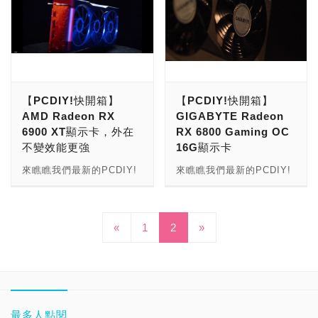
Tips】： →更多的
悍！」！ 技嘉GeForce
TS1 512GB，輕巧美學高
【PCDIY!網劇】： →更多
RTX 3090 TURBO 24G顯
速讀寫 PCDIY!快開箱
的【PCDIY!影音節目】：
示卡，渦輪散熱效能精悍！
*PCDIY!也開始經營
PCDIY!快開箱 *PCDIY!也
Youtube影音頻道！歡迎來
開始經營Youtube影音頻
到我們的頻道，別忘了訂閱
道！歡迎來到我們的頻道，
與按讚分享開啟小鈴鐺，也
【PCDIY!快開箱】
【PCDIY!快開箱】
別忘了訂閱與按讚分享開啟
感謝玩家繼續支持與鼓勵！
AMD Radeon RX
GIGABYTE Radeon
小鈴鐺，也感謝玩家繼續支
→更多的【PCDIY!影音開
6900 XT顯示卡，外在
RX 6800 Gaming OC
持與鼓勵！ →更多的
箱】： →更多的【PCDIY!
不變效能更強
16G顯示卡
【PCDIY!影音開箱】： →
劇情開箱】： →更多的
更多的【PCDIY!劇情開
【PCDIY!快開箱】： →更
來瞧瞧我們最新的PCDIY!
來瞧瞧我們最新的PCDIY!
箱】： →更多的【PCDIY!
多的【PCDIY! X KOL影
快開箱吧！這次，是要開箱
快開箱吧！這次，是要開箱
快開箱】： →更多的
音】： →更多的【PCDIY!
「AMD Radeon RX 6900
「GIGIGABYTE Radeon
【PCDIY! X KOL影音】：
硬派提步思／Hard Core
XT顯示卡，外在不變效能
RX 6800 Gaming OC
«
1
2
»
→更多的【PCDIY!硬派提
Tips】： →更多的
更強」！ AMD Radeon
16G顯示卡」！
步思／Hard Core
【PCDIY!網劇】： →更多
RX 6900 XT顯示卡，外在
GIGABYTE Radeon RX
Tips】： →更多的
的【PCDIY!影音節目】：
不變效能更強 PCDIY!快開
6800 Gaming OC 16G顯
【PCDIY!網劇】： →更多
箱 *PCDIY!也開始經營
示卡 PCDIY!快開箱
的【PCDIY!影音節目】：
Youtube影音頻道！歡迎來
*PCDIY!也開始經營
到我們的頻道，別忘了訂閱
Youtube影音頻道！歡迎來
最多人點閱