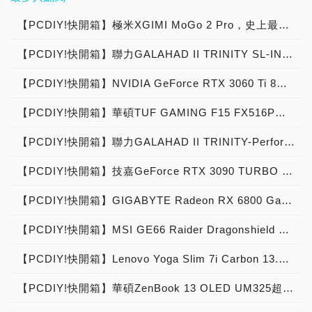
與按讚分享開啟小鈴鐺，也
到我們的頻道，別忘了訂閱
感謝玩家繼續支持與鼓勵！
與按讚分享開啟小鈴鐺，也
【PCDIY!快開箱】極米XGIMI MoGo 2 Pro，史上最強Android TV 11.0 1080p行動智慧投影機！
→更多的【PCDIY!影音開
感謝玩家繼續支持與鼓勵！
【PCDIY!快開箱】聯力GALAHAD II TRINITY SL-INF幻鏡版報到，高顏值一體式水冷散熱器強勢來襲！
箱】： →更多的【PCDIY!
→更多的【PCDIY!影音開
劇情開箱】： →更多的
箱】： →更多的【PCDIY!
【PCDIY!快開箱】NVIDIA GeForce RTX 3060 Ti 8G顯示卡，毫無阻力Ti空漫遊！
【PCDIY!快開箱】： →更
劇情開箱】： →更多的
多的【PCDIY! X KOL影
【PCDIY!快開箱】： →更
【PCDIY!快開箱】華碩TUF GAMING F15 FX516P電競筆電，疾速效能超薄致勝
音】： →更多的【PCDIY!
多的【PCDIY! X KOL影
硬派提步思／Hard Core
音】： →更多的【PCDIY!
【PCDIY!快開箱】聯力GALAHAD II TRINITY-Performance效能版新登場，300W解熱戰鬥力 高效能一體式水冷散熱器重裝上陣！
Tips】： →更多的
硬派提步思／Hard Core
【PCDIY!網劇】： →更多
Tips】： →更多的
【PCDIY!快開箱】技嘉GeForce RTX 3090 TURBO 24G顯示卡，渦輪散熱效能精悍！
的【PCDIY!影音節目】：
【PCDIY!網劇】： →更多
的【PCDIY!影音節目】：
【PCDIY!快開箱】GIGABYTE Radeon RX 6800 Gaming OC 16G顯示卡
【PCDIY!快開箱】MSI GE66 Raider Dragonshield Limited Edition電競筆電，破劃乘宇劫星掠塵
【PCDIY!快開箱】Lenovo Yoga Slim 7i Carbon 13.3吋時尚碳纖維筆記型電腦
【PCDIY!快開箱】華碩ZenBook 13 OLED UM325超輕薄筆電閃耀登場，靜如禪心浮翠流丹！