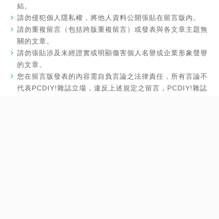
結。
請勿侵犯個人隱私權，將他人資料公開張貼在留言版內。
請勿重複留言（包括跨版重複留言）或發表與各文章主題無
關的文章。
請勿張貼涉及未經證實或明顯傷害個人名譽或企業形象聲譽
的文章。
您在留言版發表的內容需自負言論之法律責任，所有言論不
代表PCDIY!雜誌立場，違反上述規定之留言，PCDIY!雜誌
有權逕行刪除您的留言。
最近新增
【PCDIY!快開箱】聯力GALAHAD II TRINITY-Performance效能版新登場，300W解熱戰鬥力 高效能一體式水冷散熱器重裝上陣！
【PCDIY!快開箱】聯力GALAHAD II TRINITY SL-INF幻鏡版報到，高顏值一體式水冷散熱器強勢來襲！
【PCDIY!快開箱】極米XGIMI MoGo 2 Pro，史上最強Android TV 11.0 1080p行動智慧投影機！