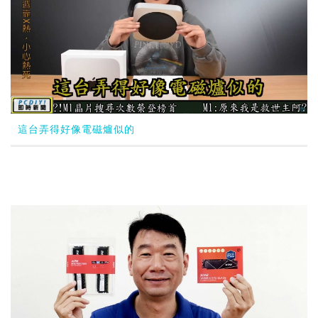
這台弄得好像電磁爐似的