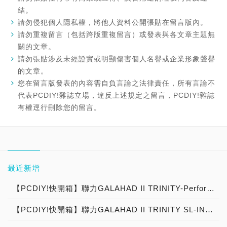
結。
請勿侵犯個人隱私權，將他人資料公開張貼在留言版內。
請勿重複留言（包括跨版重複留言）或發表與各文章主題無
關的文章。
請勿張貼涉及未經證實或明顯傷害個人名譽或企業形象聲譽
的文章。
您在留言版發表的內容需自負言論之法律責任，所有言論不
代表PCDIY!雜誌立場，違反上述規定之留言，PCDIY!雜誌
有權逕行刪除您的留言。
最近新增
【PCDIY!快開箱】聯力GALAHAD II TRINITY-Performance效能版新登場，300W解熱戰鬥力 高效能一體式水冷散熱器重裝上陣！
【PCDIY!快開箱】聯力GALAHAD II TRINITY SL-INF幻鏡版報到，高顏值一體式水冷散熱器強勢來襲！