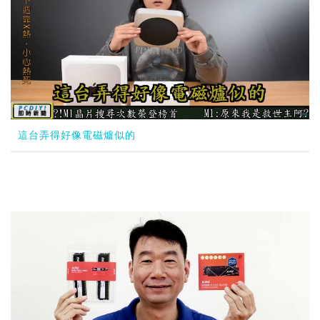
這台弄得好像電磁爐似的