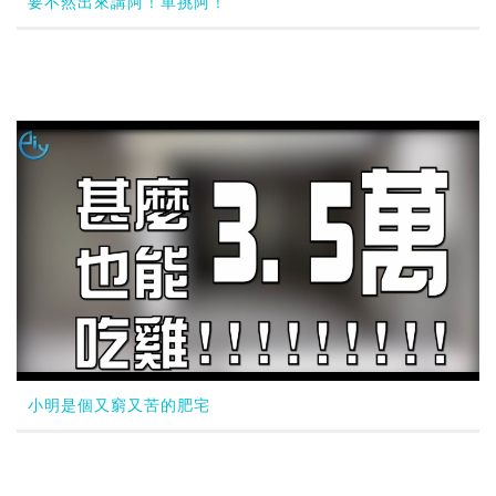
要不然出來講阿！單挑阿！
小明是個又窮又苦的肥宅