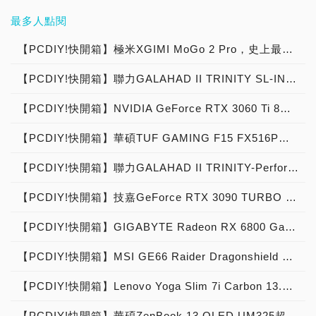
最多人點閱
【PCDIY!快開箱】極米XGIMI MoGo 2 Pro，史上最強Android TV 11.0 1080p行動智慧投影機！
【PCDIY!快開箱】聯力GALAHAD II TRINITY SL-INF幻鏡版報到，高顏值一體式水冷散熱器強勢來襲！
【PCDIY!快開箱】NVIDIA GeForce RTX 3060 Ti 8G顯示卡，毫無阻力Ti空漫遊！
【PCDIY!快開箱】華碩TUF GAMING F15 FX516P電競筆電，疾速效能超薄致勝
【PCDIY!快開箱】聯力GALAHAD II TRINITY-Performance效能版新登場，300W解熱戰鬥力 高效能一體式水冷散熱器重裝上陣！
【PCDIY!快開箱】技嘉GeForce RTX 3090 TURBO 24G顯示卡，渦輪散熱效能精悍！
【PCDIY!快開箱】GIGABYTE Radeon RX 6800 Gaming OC 16G顯示卡
【PCDIY!快開箱】MSI GE66 Raider Dragonshield Limited Edition電競筆電，破劃乘宇劫星掠塵
【PCDIY!快開箱】Lenovo Yoga Slim 7i Carbon 13.3吋時尚碳纖維筆記型電腦
【PCDIY!快開箱】華碩ZenBook 13 OLED UM325超輕薄筆電閃耀登場，靜如禪心浮翠流丹！