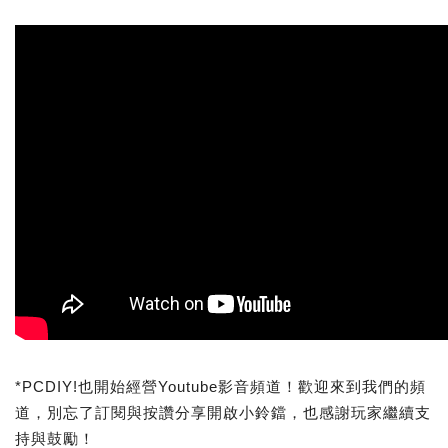
*PCDIY!也開始經營Youtube影音頻道！歡迎來到我們的頻
道，別忘了訂閱與按讚分享開啟小鈴鐺，也感謝玩家繼續支
持與鼓勵！