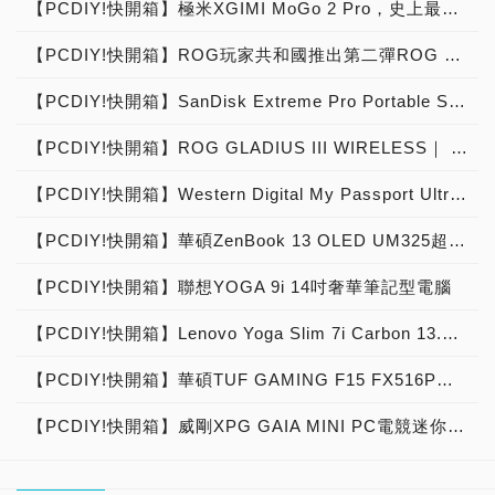
【PCDIY!快開箱】極米XGIMI MoGo 2 Pro，史上最強Android TV 11.0 1080p行動智慧投影機！
【PCDIY!快開箱】ROG玩家共和國推出第二彈ROG X EVANGELION聯名商品，EVA新世紀福音戰士貳號機、明日香電競神器強勢來襲！
【PCDIY!快開箱】SanDisk Extreme Pro Portable SSD強勢來襲，行動固態硬碟中的優質精品！
【PCDIY!快開箱】ROG GLADIUS III WIRELESS｜ ROG SPATHA，掌握戰場致勝利器
【PCDIY!快開箱】Western Digital My Passport Ultra HDD行動硬碟，時尚波浪紋與金屬外殼的完美精品
【PCDIY!快開箱】華碩ZenBook 13 OLED UM325超輕薄筆電閃耀登場，靜如禪心浮翠流丹！
【PCDIY!快開箱】聯想YOGA 9i 14吋奢華筆記型電腦
【PCDIY!快開箱】Lenovo Yoga Slim 7i Carbon 13.3吋時尚碳纖維筆記型電腦
【PCDIY!快開箱】華碩TUF GAMING F15 FX516P電競筆電，疾速效能超薄致勝
【PCDIY!快開箱】威剛XPG GAIA MINI PC電競迷你電腦，混沌之力嗜血效能！