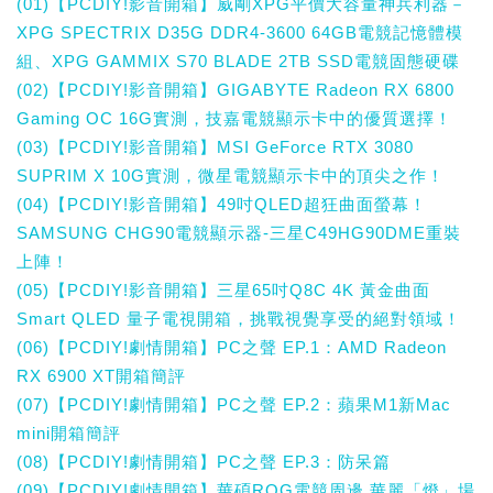
(01)【PCDIY!影音開箱】威剛XPG平價大容量神兵利器－
XPG SPECTRIX D35G DDR4-3600 64GB電競記憶體模
組、XPG GAMMIX S70 BLADE 2TB SSD電競固態硬碟
(02)【PCDIY!影音開箱】GIGABYTE Radeon RX 6800
Gaming OC 16G實測，技嘉電競顯示卡中的優質選擇！
(03)【PCDIY!影音開箱】MSI GeForce RTX 3080
SUPRIM X 10G實測，微星電競顯示卡中的頂尖之作！
(04)【PCDIY!影音開箱】49吋QLED超狂曲面螢幕！
SAMSUNG CHG90電競顯示器-三星C49HG90DME重裝
上陣！
(05)【PCDIY!影音開箱】三星65吋Q8C 4K 黃金曲面
Smart QLED 量子電視開箱，挑戰視覺享受的絕對領域！
(06)【PCDIY!劇情開箱】PC之聲 EP.1：AMD Radeon
RX 6900 XT開箱簡評
(07)【PCDIY!劇情開箱】PC之聲 EP.2：蘋果M1新Mac
mini開箱簡評
(08)【PCDIY!劇情開箱】PC之聲 EP.3：防呆篇
(09)【PCDIY!劇情開箱】華碩ROG電競周邊 華麗「燈」場