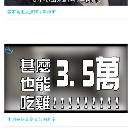
要不然出來講阿！單挑阿！
小明是個又窮又苦的肥宅