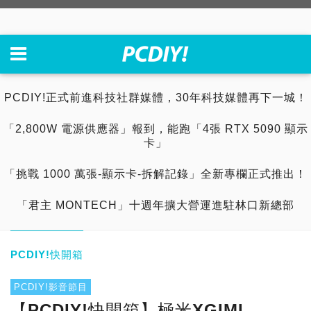
PCDIY!正式前進科技社群媒體，30年科技媒體再下一城！
「2,800W 電源供應器」報到，能跑「4張 RTX 5090 顯示
卡」
「挑戰 1000 萬張-顯示卡-拆解記錄」全新專欄正式推出！
「君主 MONTECH」十週年擴大營運進駐林口新總部
PCDIY!快開箱
PCDIY!影音節目
【PCDIY!快開箱】極米XGIMI