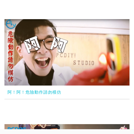
阿！阿！危險動作請勿模仿