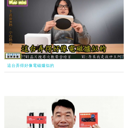
這台弄得好像電磁爐似的