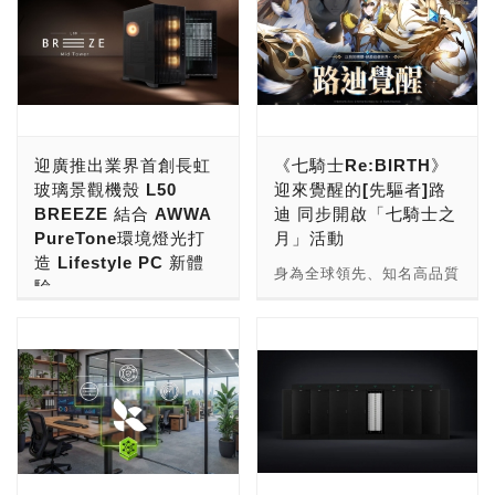
迎廣推出業界首創長虹
《七騎士Re:BIRTH》
玻璃景觀機殼 L50
迎來覺醒的[先驅者]路
BREEZE 結合 AWWA
迪 同步開啟「七騎士之
PureTone環境燈光打
月」活動
造 Lifestyle PC 新體
身為全球領先、知名高品質
驗
遊戲開發與發行公司的網石
全球電腦硬體創新與工藝美
集團 (Netmarble
學品牌迎廣科技（迎廣）正
Corporation) 宣布，旗下
式推出全新中塔機殼 L50
收集型RPG《七騎士
BREEZE。作為業界首款
Re:BIRTH》迎來全新更
採用長虹玻璃（Reeded
新，推出路迪覺醒型態、
Glass）設計的全景 E-
「七騎士之月」活動、全新
ATX 機殼，L50 BREEZE
英雄等豐富內容。 即日
打破傳統電競機殼的剛硬與
起，玩家可體驗路迪的覺醒