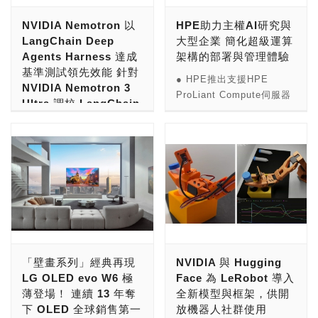
刺眼燈效，融合現代家居美
版本[先驅者]路迪。身為七
NVIDIA Nemotron 以
HPE助力主權AI研究與
學，並搭載獨創的 AWWA
騎士成員之一的防禦型英
LangChain Deep
大型企業 簡化超級運算
PureTone環境燈光系統，
雄，[先驅者]路迪專為防禦
Agents Harness 達成
架構的部署與管理體驗
為注重生活品味的使用者，
型隊伍設計，具備強大的坦
基準測試領先效能 針對
提供兼具視覺深度、健康律
克能力，能為戰鬥帶來更高
● HPE推出支援HPE
NVIDIA Nemotron 3
動與頂級擴充性的硬體展示
的生存能力與全新的戰略價
ProLiant Compute伺服器
Ultra 調校 LangChain
平台。 L50首度將室內設計
值。 為慶祝路迪覺醒，
的全新HPE
Deep Agents
的「長虹玻璃」融入全景機
「路迪覺醒支援活動」現已
Supercomputing
harness，
殼。波浪條紋質感的玻璃面
作為七騎士之月活動的一部
Programming Software，
板將內部硬體光影轉化為波
分正式登場。透過該活動，
NVIDIA Nemotron 3 Ultra
以簡化多廠商環境的管理 ●
光粼粼的細緻折射，大幅提
玩家可獲得豐富獎勵以協助
結合規模最大、且最廣泛採
透過全新網路與儲存功能，
升透光感與奢華氛圍。全機
路迪成長，包含已完成進化
用的人工智慧（AI）代理編
為主權AI研究打造業界最廣
外觀採用免工具（Tool-
與強化的路迪、發光的技能
排平台，以低於頂尖封閉式
泛的多租戶超級運算產品組
less）快拆設計，不僅日常
強化石、覺醒石、路迪專屬
模型的成本，提供領先效
合 ● HPE Financial
維護更便利，也讓系統組裝
裝備，以及4件適合路迪使
能。 LangChain 針對
Services針對氣冷式HPC
與升級變得流暢自如。 有
用的裝備。玩家在領取活動
NVIDIA Nemotron 3 Ultra
與AI伺服器推出全新技術汰
「壁畫系列」經典再現
NVIDIA 與 Hugging
別於高飽和度的 ARGB 燈
獎勵後，即可完成路迪覺醒
調校其 Deep Agents
換服務 台北訊－2026年7
LG OLED evo W6 極
Face 為 LeRobot 導入
效，L50 內建新一代可編程
所需的全部步驟。 七騎士
harness，不僅使其在開放
月9日－HPE（NYSE:
薄登場！ 連續 13 年奪
全新模型與框架，供開
WWA（Addressable
之月活動還為玩家帶來更多
式模型中達成最高準確率，
HPE）宣布推出全新超級
下 OLED 全球銷售第一
放機器人社群使用
WWA）LED 燈珠，專注於
福利。「七騎士之月特別召
同時以更高輸送量完成更多
運算程式設計軟體，帶給客