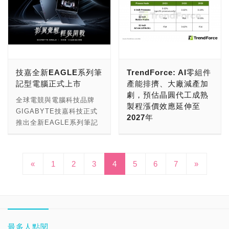
8 組 PCIe 擴充槽，可容納
同步進行中，玩家可透過完
Deep Agents harness，
運算用戶需要兼具高效能、
全球銷售第一，並於 2025
Cosmos 3 這款物理 AI 前
的健康監測功能，逐步進化
Luca常駐新加坡，將領導
長達 435 mm 的旗艦級顯
成各項任務獲得豐富獎勵。
該平台可協助打造效能卓越
靈活性與可靠性的系統，以
年拿下台灣智慧顯示器銷售
沿模型也規劃於近期導入。
為貼身的個人智慧助理。其
Fortinet亞太區銷售團隊，
卡（CPU 散熱器高度支援
此外，開放至7月23日的全
的代理，完成更多任務、運
推動全球重大科研突破。
第一；今年 OLED evo
這些整合將為開發者提供更
中，結合生成式AI、影音紀
全面負責日本、北亞及南
達 175 mm）；電源艙上
新劇情活動「對啦，我就是
行速度更快，同時為企業提
HPE最新的創新技術提供
W6、G6、C6、B6 全系列
易取用且標準化的端到端機
錄、即時翻譯與語音互動等
亞，涵蓋東南亞、印度與南
方更貼心設計快速走線孔與
那個壞蛋」也同步登場。作
供可客製化、自主擁有並在
強大且高效率的系統架構，
再進化，從極薄壁畫美學、
器人開發路徑，同時推動開
功能的AI智慧眼鏡，更被視
亞區域合作聯盟
顯卡支架固定孔，確保次世
為七騎士之月特別打造的喜
任何環境執行的完整開放堆
能支援客戶的多元工作負
旗艦畫質到流暢遊戲體驗，
放機器人社群的創新與協
為下一波最具成長潛力的AI
（SAARC）地區、澳洲及
代強悍硬體能獲得最穩固、
劇風格劇情，該活動將分為
疊。 LangChain 共同創辦
載，並因應融合運算時代的
技嘉全新EAGLE系列筆
TrendForce: AI零組件
滿足各式娛樂需求。 ● 全
作。 Hugging Face 共同
穿戴產品，正加速改變消費
紐西蘭等市場業務。他將負
美觀的安裝環境。 散熱系
兩個階段進行，前半部關卡
人暨執行長 Harrison
各項挑戰。HPE於2025年
記型電腦正式上市
產能排擠、大廠減產加
新 Micro RGB evo 與
創辦人暨首席科學長
者的生活與工作模式。 看
責推動區域策略、深化與客
統最多可容納 9 顆 120
自7月9日起開放，後半部
Chase 表示：「打造更優
11月推出全新超級運算架
劇，預估晶圓代工成熟
Mini RGB evo 系列導入
Thomas Wolf 表示：「開
好AI穿戴市場發展趨勢，燦
戶及合作夥伴關係，並加速
全球電競與電腦科技品牌
mm 風扇，出廠即預裝 4
則將於7月16日登場。本次
秀代理的關鍵，在於持續改
構，透過業界領先的運算密
製程漲價效應延伸至
RGB 純淨原色顯色技術，
源是讓一個領域得以將先進
坤集團正式推出首款自有品
Fortinet在亞太地區的持續
GIGABYTE技嘉科技正式
顆全新 LUMIA 120
更新也新增全新時裝，並針
善模型周邊的系統。當團隊
度1與直接液冷（Direct
2027年
提供 100 吋大尺寸、三大
研究轉化為人們可以鑽研、
牌「智觀 Cfairy AI智慧眼
成長。 Luca擁有超過30年
推出全新EAGLE系列筆記
(LM120) 散熱風扇（包含
對專屬裝備進行多項便利性
能同步調校記憶、工具使
Liquid Cooling）技術，滿
色域及雙色域 100% 色彩
調整並進一步發展的基礎。
鏡」，由旗下燦星網通負責
的國際科技產業領導經驗，
型電腦，以「影翼覺醒，輕
根據TrendForce最新調
側邊 3 顆反葉 LM120-RB
改善。更多本次更新資訊可
用、評估與模型行為時，這
足大規模AI運算需求，並支
覆蓋率認證、真無線影音傳
隨著 NVIDIA Isaac
產品開發與引進，並結合燦
涵蓋資安、網路、
裝開戰」為產品主軸，專為
查，隨著AI Server、
與後方 1 顆正葉
至官方論壇查詢。 《七騎
些能力將產生協同效應。我
援第二代百萬兆級
輸與高更新率遊戲體驗，帶
GR00T 1.7 與 Isaac
坤3C家電全台實體門市及
SASE（安全存取服務邊
學生、新鮮人及首次選購
General Purpose
LM120），並預先連接至
士Re:BIRTH》承襲了原作
們與 NVIDIA 的合作顯
（Exascale）超級運算效
來 OLED 之外的旗艦級大
«
1
2
3
4
TeleOp 導入 LeRobot，機
5
6
7
»
燦坤線上購物平台共同銷
緣）、雲端安全及託管服務
Gaming 筆記型電腦的消費
Server(通用型server)與
內部集線器以方便快速同
《七騎士》的核心元素，包
示，企業不但能透過開放堆
能，協助客戶推動醫學、氣
尺寸選擇。 ● QNED evo
器人開發者能利用共享模
售，打造通路更多元的產品
等領域。加入Fortinet前，
族群設計，滿足AI應用、遊
Edge AI周邊需求持續升
步。水冷排則支援頂部與側
含故事情節、角色、戰鬥系
疊取得強大效能，同時也能
候科學與材料科學等領域的
Mini LED 與 QNED Mini
型、資料與工作流程，在開
選擇與服務的完整布局。燦
他曾擔任GCX Managed
戲娛樂與日常生活等多元需
溫，晶圓代工產能配置明顯
邊最大 360 mm，配合多
統和核心機制，同時融入現
對其所建構的代理系統保持
突破性研究。 「亞太地區
LED 系列結合 Mini LED
放環境訓練與評估機器人。
坤集團期望以平價、入門、
Services、Cato
求。 目前推出的EAGLE
朝AI相關產品傾斜，加速改
方位氣流優化布局，即使長
代化的遊戲功能和最新趨
掌控權。」 Abridge、
的主權AI研究正快速發展，
精準控光、動態 QNED 顯
再隨著 NVIDIA Cosmos 3
高CP值的AI智慧眼鏡，降
Networks、Cisco等公司
系列搭載 NVIDIA
變成熟製程供需結構。八吋
時間高負載運作也能維持卓
勢，全面提升遊戲體驗。原
Amdocs 與 Box 正將專用
各國政府與企業皆積極打造
色技術，且涵蓋 43 吋至
的計畫導入，社群也將能把
低消費者體驗AI科技的門
的資深領導職務，在這些經
GeForce RTX 4050顯示
製程受惠於AI相關power訂
最多人點閱
越散熱效能。 欲了解更多
作《七騎士》為網石的指標
代理直接嵌入其平台，而全
並掌握自主AI能力，促使