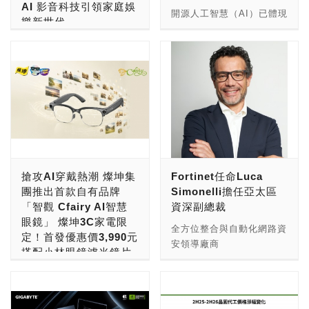
AI 影音科技引領家庭娛
冷白、暖白與琥珀光等溫潤
喚」提供高價值召喚，與現
任務，且每次執行的推論成
戶更簡化的操作體驗。該軟
開源人工智慧（AI）已體現
樂新世代
色溫。除了支援主機板同步
有心願召喚相比，玩家可從
本較領先的封閉式模型低
體首度支援HPE ProLiant
了當模型、資料與工具能被
等 15 種燈效外，更特別導
更小範圍的心願清單中選
10 倍。 根據 LangChain
Compute伺服器，為HPE
● LG 2026 智慧顯示器全
共享時，開發者能以更快的
入 2 種健康生活模式，適
擇，進一步提升獲得目標英
的 Deep Agents 基準測
各項系統提供一致的使用體
陣容新品登場，涵蓋
速度推動創新。機器人領域
合居家辦公與創作空間： •
雄的機率。簽到獎勵則將連
試，Nemotron 3 Ultra 在
驗。HPE亦針對高效能運
OLED evo、Micro RGB
同樣具備這樣的機會，但物
番茄鐘模式（Pomodoro
續7日、每日提供77張召喚
商業任務表現上也與得分最
算（HPC）導入網路與儲
evo、Mini RGB evo 與
理 AI 開發的進展，仍可能
Technique）： 透過 25 分
券，累計可獲得539張召喚
高的封閉式模型並駕齊驅。
存產品中的多租戶功能，打
QNED evo Mini LED 系
受到成本高昂且分散的資源
鐘循環燈效變化，協助提升
券。此外，在「七騎士之月
過程中無需重新訓練模型，
造出業界最廣泛的端到端超
列，全面整合 AI 影音科
所限制，這些資源涵蓋大型
專注力與工作效率。 • 冥
紀念時裝贈送活動」中，玩
所有效能提升皆源自於對模
級運算解決方案產品組合之
技、旗艦畫質與大尺寸家庭
資料集、機器人基礎模型，
想模式（Meditation
家還可獲得艾莉絲、梅伊、
型周邊環境的工程調校，而
一，協助國家研究機構推動
娛樂體驗。最高搭載 LG 第
以及模擬、運算與驗證工具
Mode）： 依循 4-7-8 呼吸
亞拉岡與比司琪的特殊時
非模型本身。 在僅十分之
主權AI研究。同時，HPE
三代 α11 AI 4K 影音處理
等。 NVIDIA 與 Hugging
節奏設計燈光律動，貼心引
裝。 除了七騎士之月活動
搶攻AI穿戴熱潮 燦坤集
Fortinet任命Luca
一成本下，採用 NVIDIA
推出全新融資服務，讓客戶
晶片，透過 Dual AI 雙核
Face 正共同合作，將適用
導使用者放鬆身心。 寬敞
外，本次更新也推出全新傳
團推出首款自有品牌
Simonelli擔任亞太區
Nemotron 3 Ultra 的團隊
在汰換先進運算基礎架構
神經引擎提升影像清晰度與
於人形機器人的 NVIDIA
空間配置，兼顧高階硬體需
說英雄[高潔的黃蓮]艾瑞
「智觀 Cfairy AI智慧
資深副總裁
可持續執行評估、加速進行
時，能獲得更高的掌控力、
細節表現；同時導入
Isaac GR00T 1.7 開放式
求 L50 同樣具備強大的硬
絲。身為五芒星成員之一，
眼鏡」 燦坤3C家電限
實驗，並在更多業務範疇中
安全性與監督能力。 HPE
Google Gemini、
推理視覺語言動作（VLA）
全方位整合與自動化網路資
體相容性，支援 E-ATX 主
艾瑞絲定位為防禦型隊伍中
定！首發優惠價3,990元
打造專用代理。
推出全新超級運算解決方
Microsoft Copilot 雙 AI
模型，以及 NVIDIA Isaac
安領導廠商
機板（305 × 277 mm），
的輸出型英雄。目前艾瑞絲
搭配小林眼鏡濾光鏡片
LangChain 的代理工程平
案，簡化部署與管理流程，
智慧搜尋與 LG Shield 資
Teleop 框架導入
Fortinet（NASDAQ：
並全面相容 ATX 與 mATX
Pick Up召喚活動已開放，
方案5,490元起配到好
台每月下載量超過 2 億
並透過多租戶功能與融資服
安防護盾，打造更直覺、更
LeRobot。LeRobot 是
FTNT）今（6）日宣布，
背插式主機板，實現整潔乾
提升玩家獲得該英雄的機
次。透過針對 NVIDIA
務， 隨著高效能運算逐步
安心的智慧娛樂入口。 ●
Hugging Face 的開源機器
隨著AI技術快速融入日常生
任命Luca Simonelli為亞太
淨的無外露線材視覺。內建
率，同時艾瑞絲成長活動也
Nemotron 3 Ultra 調校
與AI及量子運算融合，超級
LG 連續 13 年蟬聯 OLED
人函式庫，而 NVIDIA
活，穿戴裝置已從過去單純
區（APAC）資深副總裁。