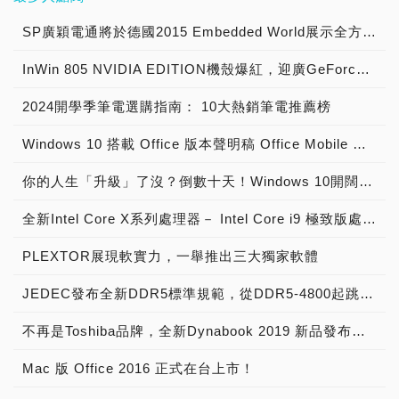
100 吋的多元尺寸選擇，打
前沿的世界模型納入相同的
檻，讓AI穿戴產品更普及，
歷中他建立了並擴展了遍及
卡、AMD Ryzen 5處理
單增量及TSMC、
關於 L50 BREEZE 的產品
性IP，全球累積下載量已突
球系統整合商安永（EY）
HPC與AI工作負載逐漸整
造適合明亮客廳、運動賽事
協作循環。」 Hugging
無論是旅遊、工作到日常社
歐洲、中東、非洲及亞太地
器，配備雙記憶體與雙
Samsung減產，產能利用
SP廣穎電通將於德國2015 Embedded World展示全方位工控系列產品
資訊，請造訪迎廣官方網
破1億次。 更多關於
則正圍繞適用於
合至相同的基礎架構，」
與多人共享的娛樂主力。
Face LeRobot 是一個開源
交，都能享受「解放雙手、
區的高績效團隊，並，其中
SSD擴充設計、100%
率與代工價格強勢拉升。十
站：https://www.in-
《七騎士Re:BIRTH》的詳
LangChain Deep Agents
HPE高效能運算與AI事業
LG 電子（LG）長期深耕顯
機器人函式庫，用於訓練、
即時互動」的智慧生活，走
亦包含在Fortinet任職近八
InWin 805 NVIDIA EDITION機殼爆紅，迎廣GeForce GTX特仕版機箱正式開賣！
sRGB廣色域顯示、180度
二吋成熟製程則因TSMC啟
win.com/tw/gaming-
細資訊，請參考遊戲的官方
的 NVIDIA NemoClaw 藍
群亞太及日本市場副總裁暨
示技術與智慧顯示器產品創
執行與分享機器人資料集、
進未來科技的新「視」界。
年，曾負責領導公司歐洲、
平展設計，以及技嘉獨家
動減產，有望帶動中長期轉
chassis/l50 →更多的
網站
圖，擴展其 NVIDIA 部署
總經理Fumiki Negishi表
新，持續推動媒體娛樂體驗
模型、策略和工作流程。
燦坤3C家電表示，近年燦
中東及非洲地區業務。
2024開學季筆電選購指南： 10大熱銷筆電推薦榜
GiMATE AI智慧助理，兼
單效應；加上55nm(含)以
【PCDIY!業界新聞】： →
（https://sena.netmarble.co
能力，協助客戶在高價值工
示。「在追求融合的新時
升級，不僅連續 13 年蟬聯
NVIDIA 與 Hugging Face
坤集團積極發展「共榮生態
Fortinet國際銷售執行副總
具遊戲娛樂、擴充性與行動
上power IC訂單強勁，引
更多的【PCDIY!賣場情
與官方論壇
作流程中客製化、評估並治
代，企業組織必須將複雜環
OLED 全球銷售第一 ，
的持續合作，將 NVIDIA
Windows 10 搭載 Office 版本聲明稿 Office Mobile 、 Office 2016 與 Office 365 版本差異說明
圈」，並布局AI智慧眼鏡市
裁Joe Sarno表示：「隨著
力，為主流玩家帶來完整的
發台系晶圓廠減產High
報】： →更多的【PCDIY!
（https://forum.netmarble.co
理專用代理。 NVIDIA 創
境轉化為簡單、安全且具主
2025 年也是台灣智慧顯示
的 300 萬名機器人開發者
場。繼去年11月攜手德國
組織加速數位轉型、導入人
Gaming筆記型電腦使用體
Voltage(HV)製程、訂單流
科技情報】： →更多的
粉絲們也可以透過關注遊戲
辦人暨執行長黃仁勳近期與
權性的AI生態系統，才能掌
器銷售第一品牌 ，以深厚
與 Hugging Face 的
你的人生「升級」了沒？倒數十天！Windows 10開闊你的無限視野
光學巨頭蔡司(Zeiss)及國
工智慧（AI），並推動關鍵
驗。 技嘉科技表示：「隨
向陸系廠供應鏈等效應，以
【IT資訊新聞】： →更多
的官方社群頻道
Chase 對談，探討為何過
握競爭優勢。透過HPE
的顯示技術實力與市場表
1,600 萬名 AI 建構者連結
內知名眼鏡連鎖品牌
基礎設施現代化，亞太地區
著AI技術快速普及，越來越
及AI相關新興應用增量排
的【ITMan!資訊經理
Facebook（https://www.face
去六個月來，企業實用 AI
Supercomputing
全新Intel Core X系列處理器－ Intel Core i9 極致版處理器 重裝上陣
現，展現消費者的高度信
在一起，透過開放式工作流
KOBAYASHI小林眼鏡，以
持續是全球最具活力的資安
多年輕消費者希望透過一台
擠、原物料通膨等因素，營
人】： →更多的【PCDIY!
和
出現重大躍進。
Programming Software擴
賴。LG 正式推出2026全新
程擴大前沿物理 AI 工具的
跨界三強結盟方式，打造
市場之一。Luca深厚的產
筆記型電腦，同時滿足學
造十二吋成熟製程代工漲價
八卦】： (01)光華商場的
YouTube（https://www.youtu
LangChain 團隊使用其公
展支援HPE ProLiant
PLEXTOR展現軟實力，一舉推出三大獨家軟體
智慧顯示器陣容，涵蓋
可及性。 將 NVIDIA 的物
「EyeCare護眼生態圈」，
業經驗、以客戶為核心的理
習、創作、影音娛樂、遊戲
氛圍，預估漲勢將延伸至
新危機，淘寶網帶來的跨境
獲得遊戲的最新資訊。 網
開的 Deep Agents 基準測
Compute伺服器，以及
OLED evo W6 極薄壁畫系
理 AI 能力整合至
串聯AI智慧眼鏡銷售、感官
念，以及建立高效能團隊的
及AI工具等多元需求。因
2027年。 TrendForce觀
電商價格戰！
石集團（Netmarble
JEDEC發布全新DDR5標準規範，從DDR5-4800起跳! 將加速導入下世代高效能電腦系統
試套件運行 Nemotron 3
HPE Slingshot 400軟體與
列、G6 零間隙藝廊系列、
LeRobot，為開發者提供了
照護到專業配鏡一站式服務
卓越能力，將進一步強化
此，技嘉推出全新的
察，近年除了晶圓代工大廠
[http://www.pcdiy.com.tw/detail/5232]
Corporation）簡介 2000
Ultra，隨後分析該深度代
HPE Cray
C6 極緻系列、B6 經典系
一套共通方式，透過開放式
體驗，提前卡位智慧護眼市
Fortinet在亞太地區的領導
EAGLE 系列筆記型電腦，
逐步減產八吋與十二吋成熟
年成立於韓國，網石集團為
不再是Toshiba品牌，全新Dynabook 2019 新品發布，透過運算與服務改變世界
理的執行軌跡，以精確找出
Supercomputing Storage
列，以及全新 Micro RGB
工作流程來收集與標準化資
場。同年11月，更率先推
地位，協助我們持續落實長
以更貼近主流消費族群的產
製程產能，轉作先進製程或
是全球頂尖的遊戲開發和發
其失分之處。團隊並未重新
Systems E2000導入全新
evo 96 系列、Mini RGB
料、訓練與微調機器人基礎
出在海外創下破億銷售佳績
期成長策略，更好地支援客
品定位，提供兼顧娛樂遊
先進封裝，二、三線廠也將
Mac 版 Office 2016 正式在台上市！
行商，透過其擁有知名的商
訓練模型，而是針對其周邊
多租戶功能，我們能為亞太
evo 9M 真無線系列、Mini
模型、評估效能，並部署模
的Rokid Glasses帶顯示AI
戶、合作夥伴及團隊。」
戲、AI應用與日常使用的完
有限產能轉向PMIC、
標，並與知名IP所有權者合
的 harness 進行調校，包
地區客戶提供從部署到汰換
RGB evo 86系列與 QNED
型。整合內容包括： ●
智慧眼鏡，並開放預購活
Luca Simonelli表示：