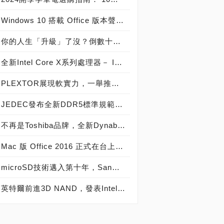
Windows 10 搭載 Office 版本聲明稿 Office Mobile 、 Office 2016 與 Office 365 版本差異說明
你的人生「升級」了沒？倒數十天！Windows 10開闊你的無限視野
全新Intel Core X系列處理器－ Intel Core i9 極致版處理器 重裝上陣
PLEXTOR展現軟實力，一舉推出三大獨家軟體
JEDEC發布全新DDR5標準規範，從DDR5-4800起跳! 將加速導入下世代高效能電腦系統
不再是Toshiba品牌，全新Dynabook 2019 新品發布，透過運算與服務改變世界
Mac 版 Office 2016 正式在台上市！
microSD技術邁入第十年，SanDisk microSD記憶卡出貨量突破20億片
英特爾前進3D NAND，發表Intel SSD 600p、6000p、E 5420s、E 6000p、DC P3520、DC S3520固態硬碟！