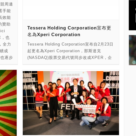
攝的影
創意內容，讓今年TwitchCon更勝以往。 「每
電競周邊
S-
年Twitch的社群都一再為TwitchCon帶來令人
選手能
發，可
驚豔的深度內容，包括成功的實況經驗分享、
高效能
播車載
遊戲產業的定位探討、更兼容並蓄的社群生
的贊助
Tessera Holding Corporation宣布更
S-
態，以及許多相關議題。」Twitch Studio總監
ci
名為Xperi Corporation
e™ i5
Marcus “djWHEAT” Graham表示：「自2016
隊，也
年TwitchCon之後，我們在這個平台不斷帶來
，全力
Tessera Holding Corporation宣布自2月23日
取擁有更
創新，以及社群們源源不絕為我們帶來的創意
續成
起更名為Xperi Corporation，那斯達克
網路
能量，我們非常渴望看到今年有各種嶄新的提
線也逐步
(NASDAQ)股票交易代號同步改成XPER，企
SCSI
案。」 此外，TwitchCon 2017將於5月底發售
質的電
業商標與品牌平台亦同步更換。這次更名反映
網路分
首波早鳥票，更多相關資訊及展出內容也將陸
手提升
了公司的擴大營運、持續的技術創新與更美好
bolt
續公佈。今年度的TwitchCon將於10月20日至
面、更
的願景。Xperi與旗下獨資子公司，包括
K 影像
22日於美國加州長灘市長灘會展中心舉辦，想
DTS、FotoNation、Invensas與Tessera，將
AP 創
獲得最新活動資訊，歡迎造訪TwitchCon官
繼續為全球數百家合作廠商及數十億件產品，
) 轉換器
網，或可於TwitchCon 首頁訂閱電子報或追隨
打造並提供頂級的音訊與廣播解決方案、運算
net)
TwitchCon 官方Twitter獲得最新資訊。想知道
成像(computational imaging)技術、半導體封
U 相互連
更多 Twitch 的資訊，可參閱關於Twitch、
裝及IP授權服務。 Tessera Holding
 介面直
Twitter 動態 (#Twitch)和部落格。 如果想於
Corporation執行長Tom Lacey表示：「更名
又高效
TwitchCon 2017 共同展出或贊助合作，歡迎
為Xperi是一個值得紀念的關鍵時刻。Xperi代
5 顆硬
聯絡 exhibitors@twitchcon.com
表了DTS、FotoNation、Invensas與Tessera
 吋硬碟