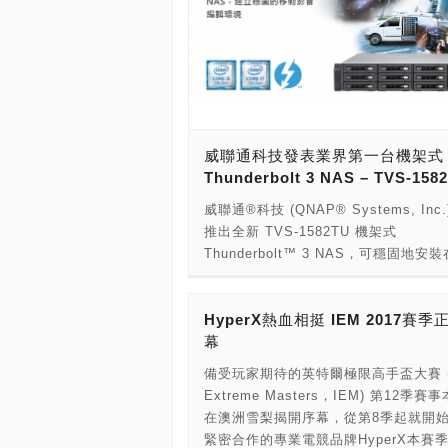
威聯通科技發表業界第一台機架式
Thunderbolt 3 NAS – TVS-158
威聯通®科技 (QNAP® Systems, Inc
推出全新 TVS-1582TU 機架式
Thunderbolt™ 3 NAS，可穩固地安
19 吋機櫃中，適合裝設於轉播車上或
外移動的影音編輯環境；搭配其支援的
HyperX熱血相挺 IEM 2017賽季
Thunderbolt 3 埠、10GbE 網路與 US
幕
Gen2 (10 Gbps) 等高速介面可快速
份影片，提供移動式影音儲存與編輯的
備受玩家期待的英特爾極限高手盃大賽 (In
決方案，讓講求高時效性的電視影音產
Extreme Masters，IEM) 第12季賽
高效率提供高品質 4K 影像內容。 威
在澳洲雪梨揭開序幕，從第8季起就開始
經理曹武惠表示：「電影拍攝、電視轉
緊密合作的專業電競品牌HyperX本賽