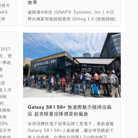
效率
親節推出
3G、4G，就連預付型和月租型都可以用同一
 開發部
暉科技今
更快、耗電更低，同時提供更高階功能。
5月1
張卡使用電信服務。遠傳電信營運服務暨支援
統；
NAS
威聯通®科技 (QNAP® Systems, Inc.) 今日
Tessera創立於1990年，最初是以半導體封裝
身心能
處資深協理郭忠良指出：「SIM卡三合一這樣
索搜尋，讓
充彈
釋出獨家智能歸檔應用 Qfiling 1.0 (智能歸檔)
技術研發為主要業務。該公司成立以來一直是
癒舒緩
創新的作法，不僅預估將可以省下20%的卡片
正高效
 隨機寫
正式版，針對生活與工作上必要的檔案整理工
相關技術與IP之創新與授權的領導廠商，顧客
鐘的按摩
採購數量，更為客戶帶來絕佳的全方位使用體
機可提
虛擬化
作，提供使用者簡化歸檔流程、提升工作效率
包括全球頂尖的半導體、智慧型手機與數位成
小點。
驗! 」 為了進一步優化客戶體驗，在重視個資
.5 吋
遲的資料
的實用工具，大大節省將大量檔案逐一手動分
像製造商。
」專案，
隱私的當下，有別於一般三摺式的摺頁帳單，
 D 系
類、歸檔的繁瑣與不便。 Qfiling 設定簡單、
2017
)，有
遠傳推出電信業界首創的帳單個資裁撕線，分
 和
CC
操作容易，只要五步驟，即可將 QNAP NAS
美元，營
，欲購
開個資與帳單明細，解決客戶惱人的個資銷毀
擴充設備
B，硬體
中分散在各個資料夾的眾多檔案妥善分類、條
一季相
00轉分
問題。同時，遠傳也力推無紙化的電子帳單，
00P 和
數台虛
理歸檔。使用者可依自身需求，由 Qfiling 提
增
遠傳電信營運服務暨支援處資深協理郭忠良更
用的
供的各檔案類別專屬歸檔條件，挑選並建立最
利
可加入台北
強調，2016年使用數為220萬，持續增加使用
存擴充
 網路環
合適的資料夾階層；同時可自訂排程計畫，定
憑證
無紙化帳單的數量，預估每年可節省紙張
高清影
T 網路
期將新檔案移入指定資料夾中。另增加「配
 嵌入式
，隨時掌
6,600 萬張，減少79.86公噸碳的排放，為防
bE 網路
方」功能，使用者可儲存常用的歸檔條件成為
但較
止地球暖化盡一份心力。 遠傳的帳單服務及行
00 3.4
任資料
獨家配方，節省重複設定時間，往後建立歸檔
收約
動客服APP，於2016年獲得TNS(全球第一消
記憶體，
Galaxy S8 I S8+ 無邊際魅力橫掃信義
 時，最
任務僅需一鍵完成。 威聯通產品經理倪若嘉表
導致價格
費者市場調查公司)客戶滿意度電信業最高
G：
區 超夯限量排隊禮星粉瘋搶
時損
示：「Qfiling 技術整合 Qsirch 強大的全文檢
收相
Grand A榮譽，整合最即時的服務與購物功能
四核心處理
了解決
索搜尋引擎，可根據不同檔案類型提供進階歸
20%，
全球消費性電子領導品牌三星電子，最新旗艦
在手，無論是要查詢帳單金額、管理上網用
4 GB
功能，
檔條件，實現快速分類。QNAP NAS 作為一
顯示巿
Galaxy S8 I S8+人氣爆棚，繼全球預購創下
量、繳交電話費、更改費率、手機促銷情報、
分配至
個檔案儲存中心時，Qfiling 可有效率地整理大
貨維持
傲人佳績後，台灣也在預購1.5小時內創下
搜尋預約門市服務、跨通路購物皆能一站式滿