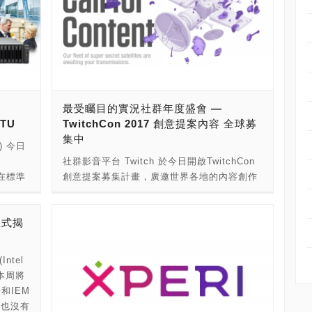
最受矚目的實況社群年度盛會 —
2TU
TwitchCon 2017 創意提案內容 全球募
集中
.) 今日
社群影音平台 Twitch 於今日開啟TwitchCon
裝在標準
創意提案募集計畫，廣邀世界各地的內容創作
使用於戶
者投稿最有想法的提案，讓TwitchCon 2017
四個
更加精彩。玩家們可透過TwitchCon官網直接
正式揭
B 3.1
向Twitch提案，募集時間自今日起至6月3日中
傳輸與備
午11:59止，獲選的提案內容將於7月17日前收
最佳解
到通知。 自TwitchCon 2016之後，Twitch推
tel
業以最
出了更多新功能和工具，為實況主們帶來了多
事本周將
聯通產品
種收益來源，內容上也加入了更多遊戲之外的
和IEM
播等影
實況。我們希望向所有的社群們募集更多元的
季也沒有