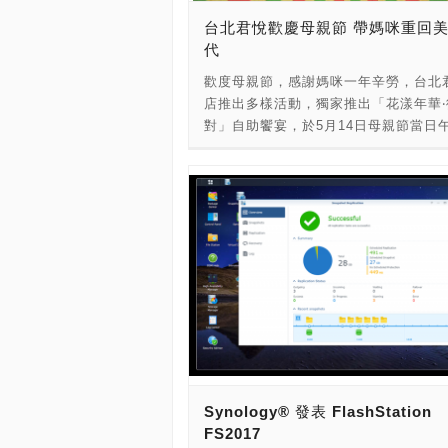
與 2.5 吋硬碟/SSD，搭配 Qtier™ 
台北君悅歡慶母親節 帶媽咪重回
自動分層儲存的服務，讓高速 SSD 與
代
SATA 硬碟儲存空間達到不間斷的最佳
歡度母親節，感謝媽咪一年辛勞，台北
同時提升系統效能，極適合高資料處理
店推出多樣活動，獨家推出「花漾年華‧
高畫質影音或虛擬化應用。TVS-1582T
對」自助饗宴，於5月14日母親節當日
一埠 HDMI 輸出，支援 4K @30Hz 
段於三樓凱悅廳開放入場，以60年代復
螢幕，讓 4K 影像作業更加得心應手。 T
為主題，提供無限享用海陸珍味與中西
1582TU 強悍的硬體搭配管理簡單、功
美饌，搭配精彩模仿秀與民歌現場演出
的 QTS 4.3 作業系統，全方位滿足檔
與闔家歡度與眾不同的母親節。每人費
存、備份、復原、分享、與遠端存取等
NT$2,000+10%。 同場加映「媽咪小
多項進階的商業應用包含：QRM+ (QN
喜」，雲錦中餐廳或漂亮廣式海鮮餐廳自
Remote Manager Plus) 終端設備
日至14日止，推出母親節桌菜，每桌10
案，幫助 IT 管理者可由單一平台進行
NT$26,000+10%，凡於5月6日至12
對應、監控和管理在網路中所有重要裝置
母親節桌菜(於包廂使用)，即贈「媽咪
服器 / 個人電腦 / 精簡型電腦)，支援
乙個，內含中餐廳NT$500元抵用券兩
網路拓樸圖表，啟動視覺化營運智慧；
苑下午茶餐券（限平日週一至週四使用
Virtualization Station (虛擬機工作站
張，及12人以內用餐75折餐券乙張。於5
NAS 上運行多個 Windows、Linux®、
Synology® 發表 FlashStation
與14日預訂任一中餐廳母親節桌菜，即
UNIX® 和 Android™ 虛擬機；Contain
FS2017
親節限量蛋糕乙個！ 如果想犒賞媽咪
Station (軟體容器工作站) 執行 LXC 