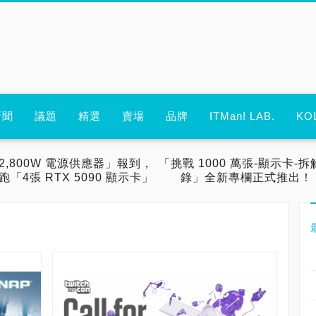
新聞
議題
精選
賣場
品牌
ITMan! LAB.
KO
2,800W 電源供應器」報到，
「挑戰 1000 萬張-顯示卡-拆
跑「4張 RTX 5090 顯示卡」
錄」全新專欄正式推出！