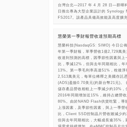
擇台北君悅酒店Oasis Spa為慶祝母
Docker® 軟體容器的無限運用與 IoT
台灣台北—2017 年 4 月 28 日—群
「寵愛媽咪」專案，價格NT$3,960，於
署；QVR Pro 打造專業的安全監控系
日推出專為大型企業設計的 Synology 
日至14日期間限量販售。內容包括補充
Qfiling 智能歸檔與 Qsirch 全文檢
FS2017。該產品具備高效能及高度擴
量，由內到外煥然一新的60分鐘極致療
歸檔、找檔毫不費時費力，提供一個真
性，可提供超過 90,000 IOPS 的 4K
按摩、30分鐘樂活三溫暖體驗、15分
率的檔案儲存中心。 TVS-1582TU 本
入，適合承載大數據分析、影片後製、
前迎賓茶、花瓣足浴和按摩後放鬆舒緩
供 90 TB 的大儲存空間 (使用 10 TB 3
慧榮第一季財報營收達預期高標
環境，以及任何需要高 IOPS 及低延
凡購買Oasis Spa母親節「寵愛媽咪
硬碟)，另可串接高達六台 QNAP
庫應用。 FS2017 搭載 Intel® Xeon®
慧榮科技(NasdaqGS: SIMO) 今日公佈
即加贈凱菲屋下午茶乙客 (價值NT$968
Thunderbolt 儲存擴充設備 ( TX-800P
列八核心處理器，配備 16GB DDR4 E
年第一季財報，單季營收1億2,729萬
效期限至2017年5月31日止，數量有限
TX-500P)、或是連接一台 USB 儲存
RDIMM 記憶體，最高可擴充至 128G
收達到預測的高標，因季節性因素與上
從速。 欲了解詳情，請洽02 2720 12
(UX-1200U-RP、UX-800U-RP、UX-8
規格先進，即便在進行多工處理或承載
比，季減12%，但與去年同期相比，年
機3164由專人服務，或上網
UX-500P) 來彈性擴充容量，亦可透過
擬機器時，效能依舊強勁；四個隨插即
13%。第一季毛利率高達51%，稅後淨
taipei.grand.hyatt.com 查詢。亦
VJBOD (Virtual JBOD) 網路虛擬儲
1GbE 網路埠可輕易融入原有的 RJ45
2,513萬美元，每單位稀釋之美國存託
君悅臉書粉絲專頁
櫃，用 NAS 擴充儲存空間，提供儲存
境，確保連線不中斷，而雙 10GBASE-
(ADS)盈餘0.70美元(約新台幣21元)。
Facebook.com/GrandHyattTaipei
像媒體檔案最可靠的解決方案。 TVS-
埠則彈性支援 10GbE / 25GbE / 40G
儲存產品營收相較上一季減少約10%，
握最新住宿及餐飲優惠活動！
1582TU-i5-16G：Intel® Core™ i5-75
介面卡，讓存取流量最大化，因而能勝
2016年同期增加近15%，維持占總營
GHz 四核心處理器，16 GB DDR4 
密集的任務。 「在 SSD 上建立 RAID
80%。由於NAND Flash供貨吃緊，
可擴充至 64 GB TVS-1582TU-i7-32
常見的挑戰在於如何避免數顆 SSD 同
上漲因素，及季節性因素，與上一季營
Intel® Core™ i7-7700 3.6 GHz 
毀，」群輝科技執行長許格超說，「為
比，Client SSD控制晶片營收雖減少約
器，32 GB DDR4 記憶體，可擴充至 6
這個問題，我們特別研發出 RAID F1 
但與去年同期相比，大幅成長逾35%，
利用特殊的演算法，將工作量不平均地
場需求持續增加。在eMMC控制晶片出