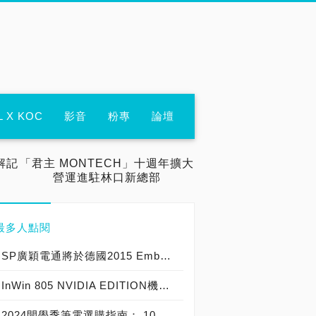
L X KOC
影音
粉專
論壇
解記
「君主 MONTECH」十週年擴大
營運進駐林口新總部
最多人點閱
SP廣穎電通將於德國2015 Embedded World展示全方位工控系列產品
InWin 805 NVIDIA EDITION機殼爆紅，迎廣GeForce GTX特仕版機箱正式開賣！
2024開學季筆電選購指南： 10大熱銷筆電推薦榜