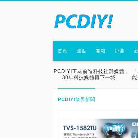
首頁
焦點
開箱
評測
PCDIY!正式前進科技社群媒體，
「
30年科技媒體再下一城！
能
PCDIY!業界新聞