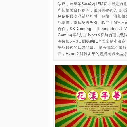
音媒體產業，時常需要即時編輯現場拍
缺席，連續第5年成為IEM官方指定的
片，拍片素材也有立即備份的需求。TV
和記憶體合作夥伴，讓所有參賽的頂尖
1582TU 正是專為這樣的應用情境所開
夠使用最高品質的耳機、鍵盤、滑鼠和
固定的機架式設計，尤其適合 SNG 轉
記憶體，掌握決勝先機。除了IEM官方
和移動影音編輯環境的最佳配備。」 TV
合作，SK Gaming、 Renegades 和 Vi
1582TU 搭載高效能 Intel® 第七代 Cor
Gaming等3支由HyperX贊助的頂尖戰
與 Core™ i7 四核心處理器，除了
將參加5月3日開始的IEM雪梨站小組賽
Thunderbolt 3 大頻寬讓視訊編輯存
爭取最後的四強門票。 隨著電競產業持
大優勢，同時內建雙 10 Gigabit 乙太
長，HyperX耕耘多年的電競周邊產品
埠，獨家提供「Thunderbolt、NAS、i
到位，根據玩家需求陸續打造出最高品
SAN」三合一應用儲存解決方案，實現
競耳機、鍵盤和滑鼠，不但協助職業選
流、多工應用的彈性，更是支援 Thunder
戰力，也讓一般玩家能夠充分享受更全
的 Mac® 與 Windows® 使用者處理 4
細緻的遊戲體驗。
作業、檔案儲存與快速分享的利器。QN
新的 T2E (Thunderbolt-to-Ethernet
可橋接 Thunderbolt 和乙太網路 (Ether
介面，使得 Mac 裝置與 TVS-1582T
接後，便可透過 NAS 的 Thunderbolt
聯 10GbE 高速網路，享有彈性、便利
的資料傳輸。 TVS-1582TU 為支援 1
碟的混合式儲存方案，可同時裝載 3.5