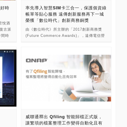
這幾家世界級企業的結合，致力為全球人士打
技術賦予
美好時
率先導入智慧SIM卡三合一，保護個資綠
造能提供傑出體驗的解決方案。我們將透過新
大容量
帳單等貼心服務 遠傳創新服務再下一城
的商標與品牌識別，傳遞公司近700名員工組
配置，
榮獲「數位時代」創新商務銅獎
成團隊所能創造的無限可能性，為人類體驗帶
君悅酒
負載的
來真正的影響。我們不斷從那些在日常生活中
復古派
由《數位時代》所主辦的「2017創新商務獎
U 提供
使用本公司技術的人身上找到靈感，而這也驅
午間時
(Future Commerce Awards)」，遠傳電信營
超高解析
使我們持續產出各種創新的點子。我們等不及
古風華
運服務暨支援處，以全台率先導入智慧SIM卡
VS-
要跟大家分享接下來的成果。」 DTS自1993
自助餐
三合一，以及帳單個資裁撕線等創新客戶服
能豐富
年以來，便在全球各地致力於提升音訊品質。
，邀您
務，榮獲「最佳管理創新─銅獎」殊榮肯定。
案儲
針對行動裝置、家庭劇院系統、電影院、車用
用
遠傳電信服務暨營運支援事業群執行副總經理
需求。
音響等應用推出各種開創性的音訊解決方案，
驚
束宜鵬表示：「面對電信科技各種創新應用一
AP
DTS藉此為世界各地聽眾提供了聲歷其境又迷
5月6
日千里，客戶的使用行為也隨之快速轉變；面
集中管理方
人的高品質體驗。 FotoNation成立於1997
人
對電信業營運環境的各種變動，遠傳電信服務
偵測、
年，為全球運算成像及電腦視覺解決方案的領
日，預訂
暨營運支援事業群，也從營運支援轉型為敏捷
 (伺
導廠商。它所提供的技術及解決方案，強化了
福袋」
服務管理。唯有從客戶的需求著眼，無時無刻
自動建立
全球數十億台智慧型手機、數位相機、無人
張、茶
深入貼近客戶使用不便之處，找出解決方法，
機、運動攝影機、平板、監視系統、存取控制
）乙
才能讓客戶感受遠傳無微不至的貼心服務。」
) 可在
系統等裝置的數位成像功能。 Invensas一直
月13
遠傳率先推出智能化SIM卡三合一，整合了
是全球頂尖的先進半導體封裝與互連
威聯通釋出 Qfiling 智能歸檔正式版，
贈送母
Normal、Micro、Nano三種卡片的SIM卡，讓
er
(interconnect)技術供應商，自2011年創立以
讓繁瑣的檔案整理工作變得自動化且有
，也可選
客戶只需要一卡就可適用所有手機 ，不論是
和
來，致力於讓次世代電子產品體積更小、速度