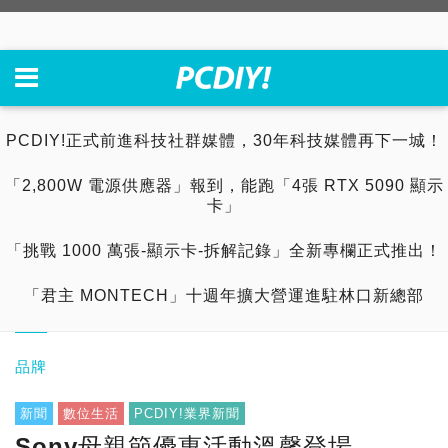
PCDIY!正式前進科技社群媒體，30年科技媒體再下一城！
「2,800W 電源供應器」報到，能跑「4張 RTX 5090 顯示
卡」
「挑戰 1000 萬張-顯示卡-拆解記錄」全新專欄正式推出！
「君主 MONTECH」十週年擴大營運進駐林口新總部
品牌
新聞
數位生活
PCDIY!業界新聞
Sony母親節優惠活動溫馨登場，