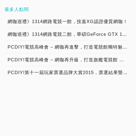
最多人點閱
網咖巡禮》1314網路電競一館，技嘉XG認證優質網咖！
網咖巡禮》1314網路電競二館，華碩GeForce GTX 1080超狂台中市電競網咖！
PCDIY!電競高峰會 – 網咖再進擊，打造電競館獨特魅力 →2016/08/18活動展開預告！【已結束】
PCDIY!電競高峰會 – 網咖再升級，打造旗艦電競館 →2018/11/21活動展開預告！
PCDIY!第十一屆玩家票選品牌大賞2015，票選結果暨得獎公布！
VESA協會推出HDR開放標準，制定3款DisplayHDR認證等級400、600、1000，搭配自我測試工具，推動產業進入下世代HDR新境界，現場直擊快報
【PCDIY!玩家團購】「BUFFALO 4A大電流USB充電座 - iBUFFALO BSMPA09」USB充電器【已結束】
【PCDIY!玩家團購】「圓剛AVerMedia LGP易錄盒C875 USF4特別版」外接式遊戲直播視訊盒【已結束】
【PCDIY!玩家團購】「ASUS STRIX-GTX960-DC2OC-2GD5」顯示卡【已結束】