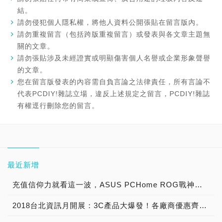
結。
請勿侵犯個人隱私權，將他人資料公開張貼在留言版內。
請勿重複留言（包括跨版重複留言）或發表與各文章主題無
關的文章。
請勿張貼涉及未經證實或明顯傷害個人名譽或企業形象聲譽
的文章。
您在留言版發表的內容需自負言論之法律責任，所有言論不
代表PCDIY!雜誌立場，違反上述規定之留言，PCDIY!雜誌
有權逕行刪除您的留言。
最近新增
充值信仰力就看這一波，ASUS PCHome ROG戰神祭典、電競周邊全面最低5折起
2018台北資訊月開展：3C產品大爆發！各廠商優惠齊放，展期好康活動不斷