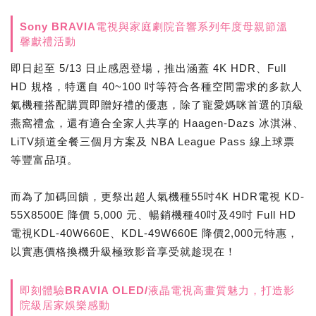
Sony BRAVIA電視與家庭劇院音響系列年度母親節溫
馨獻禮活動
即日起至 5/13 日止感恩登場，推出涵蓋 4K HDR、Full
HD 規格，特選自 40~100 吋等符合各種空間需求的多款人
氣機種搭配購買即贈好禮的優惠，除了寵愛媽咪首選的頂級
燕窩禮盒，還有適合全家人共享的 Haagen-Dazs 冰淇淋、
LiTV頻道全餐三個月方案及 NBA League Pass 線上球票
等豐富品項。
而為了加碼回饋，更祭出超人氣機種55吋4K HDR電視 KD-
55X8500E 降價 5,000 元、暢銷機種40吋及49吋 Full HD
電視KDL-40W660E、KDL-49W660E 降價2,000元特惠，
以實惠價格換機升級極致影音享受就趁現在！
即刻體驗BRAVIA OLED/液晶電視高畫質魅力，打造影
院級居家娛樂感動