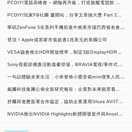
PCDIY!電競高峰會 – 網咖再升級，打造旗艦電競館 →2018/11/21活動展開預告！
PCDIY!玩家FB社團 慶開站，分享文章抽大獎 Part 2【已結束】
華碩ZenFone 5全系列手機前進中南美市場巴西發表會盛大舉行，結合最大電信商Vivo及知名卡通漫畫製作公司Mauricio de Souza，打造在地化產品體驗與服務
登頂！Apple成首家市值超過1兆美元的美國公司
VESA協會推出HDR開放標準，制定3款DisplayHDR認證等級400、600、1000，搭配自我測試工具，推動產業進入下世代HDR新境界，現場直擊快報
Sony母親節優惠活動溫馨登場，BRAVIA電視/單件式環繞音響系列，期間限定買就送豐富好禮
一句話體驗未來生活，小米發佈小愛音箱mini僅售人民幣169元
戴爾科技集團公佈全新研究報告：企業對未來願景看法分歧，亞太與日本地區全球企業主管預測人機合作新時代與他們如何預先做好準備
舒爾與進懋簽署合作協定，協助企業運用Shure AV/IT音訊整合方案打造跨國會議系統
NVIDIA推出NVIDIA Highlights軟體開發套件與Ansel線上展示藝廊，並於GeForce Experience新增GIF檔存取功能