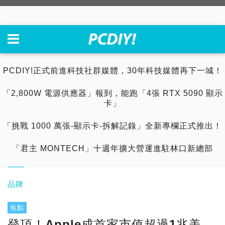
PCDIY!正式前進科技社群媒體，30年科技媒體再下一城！
「2,800W 電源供應器」報到，能跑「4張 RTX 5090 顯示
卡」
「挑戰 1000 萬張-顯示卡-拆解記錄」全新專欄正式推出！
「君主 MONTECH」十週年擴大營運進駐林口新總部
品牌
焦點
登頂！Apple成首家市值超過1兆美