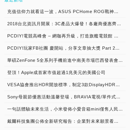
充值信仰力就看這一波，ASUS PCHome ROG戰神祭典、電競周邊全面最低5折起
2018台北資訊月開展：3C產品大爆發！各廠商優惠齊放，展期好康活動不斷
PCDIY!電競高峰會 – 網咖再升級，打造旗艦電競館 →2018/11/21活動展開預告！
PCDIY!玩家FB社團 慶開站，分享文章抽大獎 Part 2【已結束】
華碩ZenFone 5全系列手機前進中南美市場巴西發表會盛大舉行，結合最大電信商Vivo及知名卡通漫畫製作公司Mauricio de Souza，打造在地化產品體驗與服務
登頂！Apple成首家市值超過1兆美元的美國公司
VESA協會推出HDR開放標準，制定3款DisplayHDR認證等級400、600、1000，搭配自我測試工具，推動產業進入下世代HDR新境界，現場直擊快報
Sony母親節優惠活動溫馨登場，BRAVIA電視/單件式環繞音響系列，期間限定買就送豐富好禮
一句話體驗未來生活，小米發佈小愛音箱mini僅售人民幣169元
戴爾科技集團公佈全新研究報告：企業對未來願景看法分歧，亞太與日本地區全球企業主管預測人機合作新時代與他們如何預先做好準備