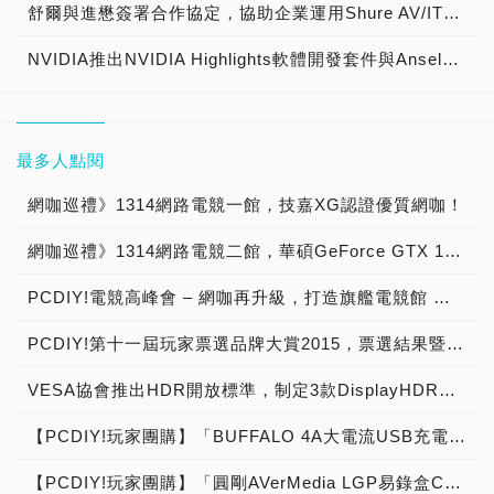
舒爾與進懋簽署合作協定，協助企業運用Shure AV/IT音訊整合方案打造跨國會議系統
NVIDIA推出NVIDIA Highlights軟體開發套件與Ansel線上展示藝廊，並於GeForce Experience新增GIF檔存取功能
最多人點閱
網咖巡禮》1314網路電競一館，技嘉XG認證優質網咖！
網咖巡禮》1314網路電競二館，華碩GeForce GTX 1080超狂台中市電競網咖！
PCDIY!電競高峰會 – 網咖再升級，打造旗艦電競館 →2018/11/21活動展開預告！
PCDIY!第十一屆玩家票選品牌大賞2015，票選結果暨得獎公布！
VESA協會推出HDR開放標準，制定3款DisplayHDR認證等級400、600、1000，搭配自我測試工具，推動產業進入下世代HDR新境界，現場直擊快報
【PCDIY!玩家團購】「BUFFALO 4A大電流USB充電座 - iBUFFALO BSMPA09」USB充電器【已結束】
【PCDIY!玩家團購】「圓剛AVerMedia LGP易錄盒C875 USF4特別版」外接式遊戲直播視訊盒【已結束】