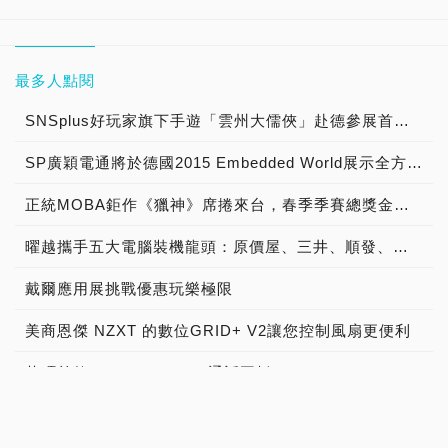
最多人點閱
SNSplus好玩家旗下手遊「雲州大儒俠」赴德參展首度亮相
SP廣穎電通將於德國2015 Embedded World展示全方位工控系列產品
正統MOBA鉅作《獵神》席捲來台，春季季賽總獎金冠軍獨拿新台幣1000萬!!!
曜越攜手五大電腦裝機龍頭：原價屋、三井、順發、燦坤及Yahoo! 共同發表『SPM雲端智慧電源管理平台』 曜越最新五款聯名綠能電競機全貌釋出
戴爾應用展挑戰優惠玩樂極限
美商恩傑 NZXT 的數位GRID+ V2讓您控制風扇更便利
華碩首款Android 5.0 LTE通話平板Fonepad 7 LTE (FE375CL)疾速上市
全自動智能優化網遊頻寬》華擎ASRock G10 Gaming Router電競無線路由器，正式上市！