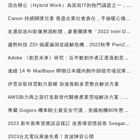
混合辦公（Hybrid Work）為當前IT的熱門議題之一，台灣二版獨家新代理【SupRemo遠端桌面控制軟體】為使用者及企業實現IT支援的數位轉型
Canon 持續關懷兒童 善盡企業社會責任，手做暖心微笑杯子蛋糕 陪伴育幼院童渡過聖誕佳節
友通助攻AI影像辨識軟體，參賽團隊奪「2022 Intel DevCup」季軍
趨勢科技 ZDI 揭露漏洞並緩解危機，2022秋季 Pwn2Own 駭客大賽突顯家用裝置推升企業資安風險的現況
Adobe 《創意未來》研究：近半數創作者正透過創意內容賺取營收
連續 14 年 MailBase 蟬聯日本國內郵件歸檔市場冠軍寶座
伊雲谷取得雲動力股權 加速推動多雲整合解決方案
AWS助力商之器打造新世代醫療產業雲端解決方案，從AI助力打造心電圖AI模型，到Local Zone成就安全合規的醫療用戶體驗
專屬 Gogoro 機車騎士最安全守護，美國相機80年歷史品牌 寶麗萊MS280WG「蜂鷹」雙鏡機車行車記錄器，專為 Gogoro 車系所開發 業界No.1行車畫面清晰又艷麗
2023 新年新希望應該這樣訂 改善壞習慣就靠 Seagate！
2023台北電玩展搶先看！首波陣容公開