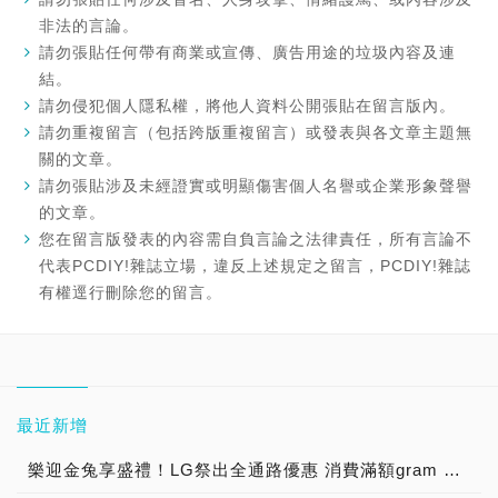
非法的言論。
請勿張貼任何帶有商業或宣傳、廣告用途的垃圾內容及連
結。
請勿侵犯個人隱私權，將他人資料公開張貼在留言版內。
請勿重複留言（包括跨版重複留言）或發表與各文章主題無
關的文章。
請勿張貼涉及未經證實或明顯傷害個人名譽或企業形象聲譽
的文章。
您在留言版發表的內容需自負言論之法律責任，所有言論不
代表PCDIY!雜誌立場，違反上述規定之留言，PCDIY!雜誌
有權逕行刪除您的留言。
最近新增
樂迎金兔享盛禮！LG祭出全通路優惠 消費滿額gram 筆電帶回家，揪友加入LINE官方帳號購物金直接送 官方線上商城再推獨家優惠 最高享91折