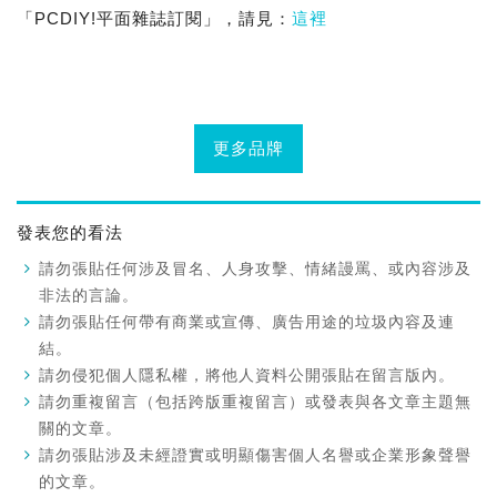
「PCDIY!平面雜誌訂閱」，請見：
這裡
更多品牌
發表您的看法
請勿張貼任何涉及冒名、人身攻擊、情緒謾罵、或內容涉及
非法的言論。
請勿張貼任何帶有商業或宣傳、廣告用途的垃圾內容及連
結。
請勿侵犯個人隱私權，將他人資料公開張貼在留言版內。
請勿重複留言（包括跨版重複留言）或發表與各文章主題無
關的文章。
請勿張貼涉及未經證實或明顯傷害個人名譽或企業形象聲譽
的文章。