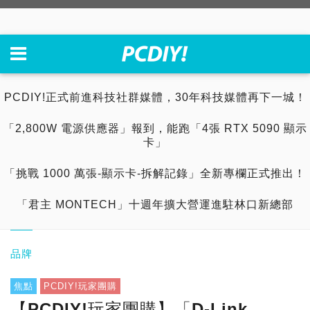
PCDIY!正式前進科技社群媒體，30年科技媒體再下一城！
「2,800W 電源供應器」報到，能跑「4張 RTX 5090 顯示
卡」
「挑戰 1000 萬張-顯示卡-拆解記錄」全新專欄正式推出！
「君主 MONTECH」十週年擴大營運進駐林口新總部
品牌
焦點
PCDIY!玩家團購
【PCDIY!玩家團購】「D-Link