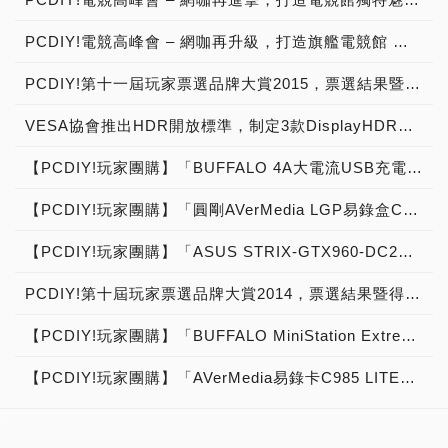
PCDIY!電競高峰會 – 網咖再升級，打造旗艦電競館 →2018/11/21活動展開預告！
PCDIY!第十一屆玩家票選品牌大賞2015，票選結果暨得獎公布！
VESA協會推出HDR開放標準，制定3款DisplayHDR認證等級400、600、1000，搭配自我測試工具，推動產業進入下世代HDR新境界，現場直擊快報
【PCDIY!玩家團購】「BUFFALO 4A大電流USB充電座 - iBUFFALO BSMPA09」USB充電器【已結束】
【PCDIY!玩家團購】「圓剛AVerMedia LGP易錄盒C875 USF4特別版」外接式遊戲直播視訊盒【已結束】
【PCDIY!玩家團購】「ASUS STRIX-GTX960-DC2OC-2GD5」顯示卡【已結束】
PCDIY!第十屆玩家票選品牌大賞2014，票選結果暨得獎公布！
【PCDIY!玩家團購】「BUFFALO MiniStation Extreme HD-PZFU3 2TB」外接硬碟【已結束】
【PCDIY!玩家團購】「AVerMedia易錄卡C985 LITE」遊戲直播擷取卡【已結束】