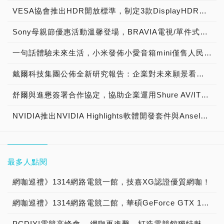
VESA協會推出HDR開放標準，制定3款DisplayHDR認證等級400、600、1000，搭配自我測試工具，推動產業進入下世代HDR新境界，現場直擊快報
Sony母親節優惠活動溫馨登場，BRAVIA電視/單件式環繞音響系列，期間限定買就送豐富好禮
一句話體驗未來生活，小米發佈小愛音箱mini僅售人民幣169元
戴爾科技集團公佈全新研究報告：企業對未來願景看法分歧，亞太與日本地區全球企業主管預測人機合作新時代與他們如何預先做好準備
舒爾與進懋簽署合作協定，協助企業運用Shure AV/IT音訊整合方案打造跨國會議系統
NVIDIA推出NVIDIA Highlights軟體開發套件與Ansel線上展示藝廊，並於GeForce Experience新增GIF檔存取功能
最多人點閱
網咖巡禮》1314網路電競一館，技嘉XG認證優質網咖！
網咖巡禮》1314網路電競二館，華碩GeForce GTX 1080超狂台中市電競網咖！
PCDIY!電競高峰會 – 網咖再進擊，打造電競館獨特魅力 →2016/08/18活動展開預告！【已結束】