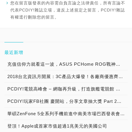
您在留言版發表的內容需自負言論之法律責任，所有言論不
代表PCDIY!雜誌立場，違反上述規定之留言，PCDIY!雜誌
有權逕行刪除您的留言。
最近新增
充值信仰力就看這一波，ASUS PCHome ROG戰神祭典、電競周邊全面最低5折起
2018台北資訊月開展：3C產品大爆發！各廠商優惠齊放，展期好康活動不斷
PCDIY!電競高峰會 – 網咖再升級，打造旗艦電競館 →2018/11/21活動展開預告！
PCDIY!玩家FB社團 慶開站，分享文章抽大獎 Part 2【已結束】
華碩ZenFone 5全系列手機前進中南美市場巴西發表會盛大舉行，結合最大電信商Vivo及知名卡通漫畫製作公司Mauricio de Souza，打造在地化產品體驗與服務
登頂！Apple成首家市值超過1兆美元的美國公司