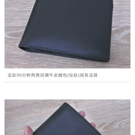
這款90分輕商務頭層牛皮錢包(短款)就長這樣