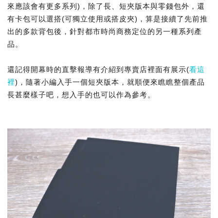
來應該會有更多系列)，除了長、短夾版本與零錢包外，還
有卡包可以選搭(可獨立使用或搭皮夾)，算是接續了先前推
出的多款背包後，針對都市時尚商務定位的另一種系列產
品。
還記得開幕時的直擊報導有介紹到專賣店裡面有展示(
看這
裡
)，隨著小編入手一個短夾版本，就順便來瞧瞧整個產品
長甚麼樣子吧，想入手的也可以作為參考。