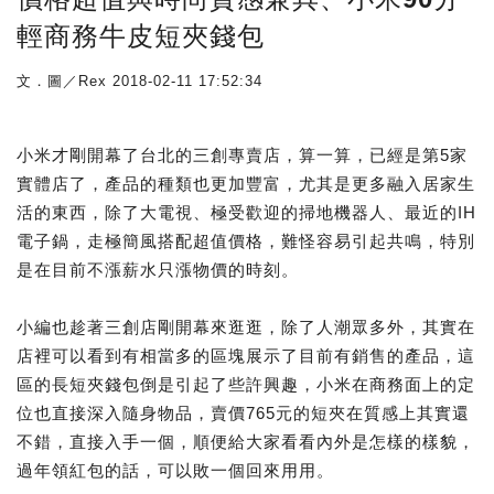
輕商務牛皮短夾錢包
文．圖／Rex
2018-02-11 17:52:34
小米才剛開幕了台北的三創專賣店，算一算，已經是第5家
實體店了，產品的種類也更加豐富，尤其是更多融入居家生
活的東西，除了大電視、極受歡迎的掃地機器人、最近的IH
電子鍋，走極簡風搭配超值價格，難怪容易引起共鳴，特別
是在目前不漲薪水只漲物價的時刻。
小編也趁著三創店剛開幕來逛逛，除了人潮眾多外，其實在
店裡可以看到有相當多的區塊展示了目前有銷售的產品，這
區的長短夾錢包倒是引起了些許興趣，小米在商務面上的定
位也直接深入隨身物品，賣價765元的短夾在質感上其實還
不錯，直接入手一個，順便給大家看看內外是怎樣的樣貌，
過年領紅包的話，可以敗一個回來用用。