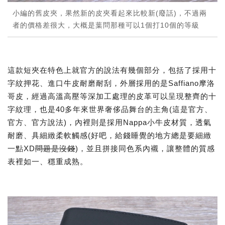
小編的舊皮夾，果然新的皮夾看起來比較新(廢話)，不過兩
者的價格差很大，大概是葉問那種可以1個打10個的等級
這款短夾在特色上就官方的說法有幾個部分，包括了採用十
字紋押花、進口牛皮耐磨耐刮，外層採用的是Saffiano摩洛
哥皮，經過高溫高壓等深加工處理的皮革可以呈現整齊的十
字紋理，也是40多年來世界奢侈品舞台的主角(這是官方、
官方、官方說法)，內裡則是採用Nappa小牛皮材質，透氣
耐磨、具細緻柔軟觸感(好吧，給錢睡覺的地方總是要細緻
一點XD
問題是沒錢
)，並且拼接同色系內襯，讓整體的質感
表裡如一、穩重成熟。