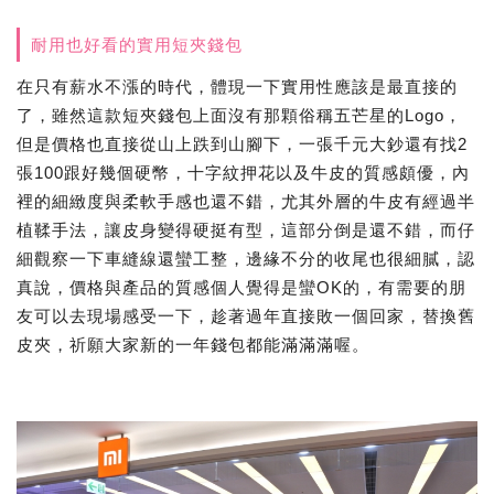
耐用也好看的實用短夾錢包
在只有薪水不漲的時代，體現一下實用性應該是最直接的
了，雖然這款短夾錢包上面沒有那顆俗稱五芒星的Logo，
但是價格也直接從山上跌到山腳下，一張千元大鈔還有找2
張100跟好幾個硬幣，十字紋押花以及牛皮的質感頗優，內
裡的細緻度與柔軟手感也還不錯，尤其外層的牛皮有經過半
植鞣手法，讓皮身變得硬挺有型，這部分倒是還不錯，而仔
細觀察一下車縫線還蠻工整，邊緣不分的收尾也很細膩，認
真說，價格與產品的質感個人覺得是蠻OK的，有需要的朋
友可以去現場感受一下，趁著過年直接敗一個回家，替換舊
皮夾，祈願大家新的一年錢包都能滿滿滿喔。