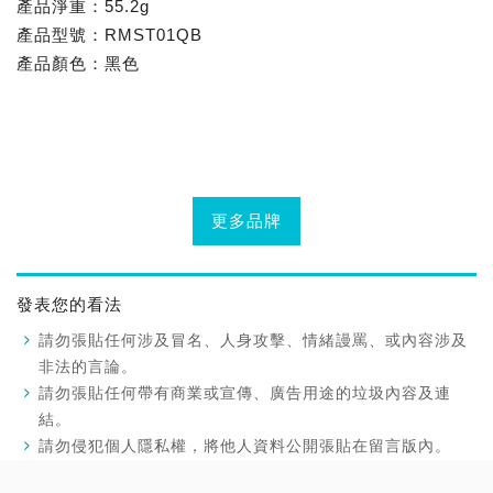
產品淨重：55.2g
產品型號：RMST01QB
產品顏色：黑色
更多品牌
發表您的看法
請勿張貼任何涉及冒名、人身攻擊、情緒謾罵、或內容涉及
非法的言論。
請勿張貼任何帶有商業或宣傳、廣告用途的垃圾內容及連
結。
請勿侵犯個人隱私權，將他人資料公開張貼在留言版內。
請勿重複留言（包括跨版重複留言）或發表與各文章主題無