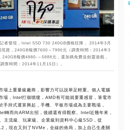
者發現，Intel SSD 730 240GB價格狂降， 2014年3月
，240GB報價7600～7990元（調查時間：2014年3
40GB報價4880-～5888元，還加碼免費送劍靈遊戲，
調查時間：2014年11月15日）。
都是市場上重量級廠商，影響力可以說舉足輕重。個人電腦
場，Intel打個噴嚏，AMD有可能就要重感冒，筆電市
也由於手持式運算興起，手機、平板市場成為主要戰場，
ntel轉而向ARM出招，後續還有得觀察。Intel近幾年來，
級、主流級、玩家級、企業級到資料中心級SSD，從
A到M.2，現在又到了NVMe，全線的佈局，加上自己生產關