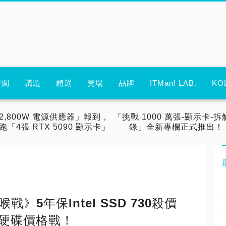
新聞
議題
精選
賣場
品牌
ITMan! LAB.
KO
2,800W 電源供應器」報到，
「挑戰 1000 萬張-顯示卡-拆
跑「4張 RTX 5090 顯示卡」
錄」全新專欄正式推出！
喉戰》5年保Intel SSD 730殺價
態硬碟價格戰！