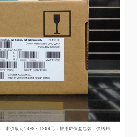
120GB，市價殺到1899～1999元，採用環保盒包裝，價格夠