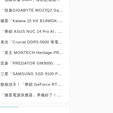
「技嘉GIGABYTE MO27Q2 Gaming Monitor電競螢幕」強勢來襲，採用「時尚美學設計，QD-OLED驚艷視覺，240Hz極速顯示，絕佳黑階顯色，優質動態表現，超薄質感底座，電競戰術功能，三年烙印保固」獲原價屋店長肯定推薦「遊戲打怪神兵利器」制霸遊戲戰場價格：15,490元！
微星「Katana 15 HX B14WGK-059TW」15吋電競筆電震撼上市，不到五萬戰鬥機種 採用「RTX 5070強力顯卡，DLSS 4順暢玩遊戲，十四代16核處理器，四區炫光電競鍵盤，超強靜音散熱設計，1G＋Wi-Fi 6E連網，2K 165Hz電競螢幕，順暢玩大部分遊戲」獲原價屋店長肯定推薦「史上最超值GeForce RTX 5070戰鬥機種」晉升遊戲玩家價格：46,999元起！
「華碩 ASUS NUC 14 Pro AI」迷你電腦閃耀登場，採用「第十四代NUC 電腦，強大ＡＩ運算性能，體積嬌小不佔空間，內建喇叭與麥克風，可以用語音跑ＡＩ，指紋辨識安全可靠，全面高速連網能力，通過軍規認證穩固」獲原價屋店長肯定推薦「史上最強AI人工智慧小電腦」晉升迷你AI PC價格：33,900元起！
美光「Crucial DDR5-5600 筆電 單條 64GB SO-DIMM」記憶體模組強勢來襲，採用「超大記憶體容量，筆電衝上128 GB，最高支援256 GB，AI運算沒問題，虛擬機運作順暢，記憶容量衝上極限」獲原價屋店長肯定推薦「PC DIY擴充筆電最大記憶體容量」插滿記憶體價格：4,999元/條起！
「君主 MONTECH Heritage PRO 皮革精品機殼」強勢來襲，採用「時尚美學設計，氣質出眾外表，皮革金屬材質，小尺寸大空間，超大肚量擴充」獲原價屋店長肯定推薦「PC DIY打造質感皮革電腦豪宅」晉升時尚主機價格：2,990元起！
宏碁「PREDATOR GM9000」PCIe 5.0 SSD閃耀登場，採用「高速顛峰效能，14GB/s極限狂飆，台灣慧榮主控，台積代工製造，新六奈米製程，第四代新產品，功耗降低50％，單面打件設計，功耗不到七瓦」獲原價屋店長肯定推薦「PC DIY電腦組裝神兵利器」晉升PCIe 5.0 SSD強者價格：4,580元起！
三星「SAMSUNG SSD 9100 PRO」強勢來襲，採用「極致高速效能，速度狂飆14GB/s，第四代新產品，新五奈米製程，功耗降低50％，單面打件設計，桌機筆電能用」獲原價屋店長肯定推薦「PC DIY打造極致電腦效能」晉升PCIe 5.0 SSD王者價格：6,399元起！
散熱頂天！「華碩 GeForce RTX 50 全系列顯示卡」勁勢登場，「ROG、TUF Gaming、Prime」系列5070、5070 Ti、5080與5090顯示卡接力上市！
「微星電源供應器」準備好了！推出全系列ATX 3.1規格，具備PCIe 5.1 12V-2X6電源，對應雙顯示卡，完美支援NVIDIA GeForce RTX 50系列顯示卡！