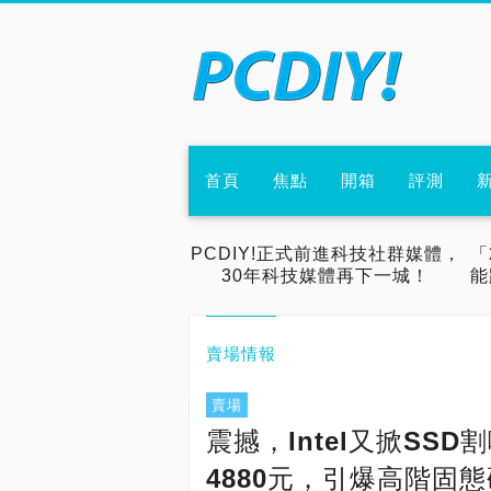
首頁
焦點
開箱
評測
PCDIY!正式前進科技社群媒體，
「
30年科技媒體再下一城！
能
賣場情報
賣場
震撼，Intel又掀SSD割
4880元，引爆高階固