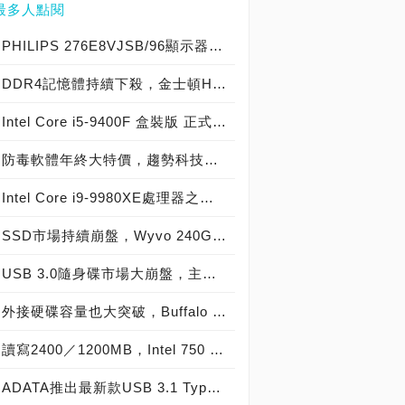
最多人點閱
PHILIPS 276E8VJSB/96顯示器實機開箱， 史上最超值27吋4K級IPS面板極細窄邊框螢幕！
DDR4記憶體持續下殺，金士頓HyperX Fury DDR4-2133單條8GB只要1,430元
Intel Core i5-9400F 盒裝版 正式開賣！F系列全面來襲，還會發售Core i3-9350KF、i5-9600KF、i7-9700KF、i9-9900KF處理器！
防毒軟體年終大特價，趨勢科技PC-cillin 2016雲端版本買一送一只要990元
Intel Core i9-9980XE處理器之王 正式上市，18核心36執行緒 價格再創新高 光華商場報價61,800元！
SSD市場持續崩盤，Wyvo 240GB SSD只要1999元
USB 3.0隨身碟市場大崩盤，主流容量64GB價格只要500元有找
外接硬碟容量也大突破，Buffalo HD-LXU3 3.5吋USB外接硬碟
讀寫2400／1200MB，Intel 750 1.2TB SSD給你超速快感的享受
ADATA推出最新款USB 3.1 Type-C OTG隨身碟，讓您兩個願望一次滿足