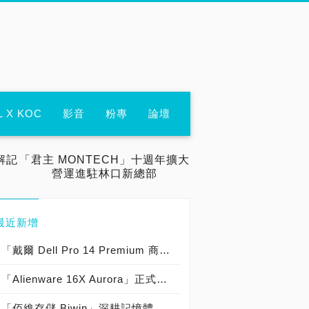
L X KOC
影音
粉專
論壇
解記
「君主 MONTECH」十週年擴大
營運進駐林口新總部
最近新增
「戴爾 Dell Pro 14 Premium 商務筆電」強勢來襲，採用「時尚工藝外型，鎂合金超堅固，14吋超薄螢幕，24小時續航力，1,218g輕機身，優異性能表現，BTO 客製規格，軍規強固耐用」獲原價屋店長肯定推薦「商務筆電首選」提升職場競爭力價格：65,999元起！
「Alienware 16X Aurora」正式登台，採用「時尚低調外型，16吋超薄螢幕，雙ＳＳＤ架構，ＡＩ運行優化，多工商務加速，遊戲順跑流暢」獲欣亞數位肯定推薦「AI 商務電競筆電首選」辦公多工、暢玩遊戲價格：62,999元起！
「佰維存儲 Biwin」深耕記憶體模組、固態硬碟、記憶卡、嵌入式記憶儲存與半導體封測領域，在「消費級、企業級市場與工控市場」發光發熱，成為「數位存儲世界領導品牌」