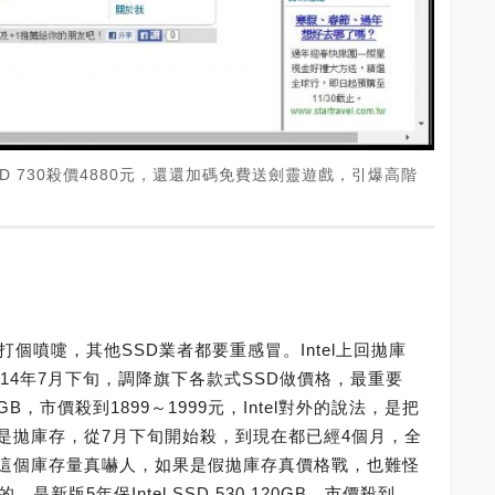
l SSD 730殺價4880元，還還加碼免費送劍靈遊戲，引爆高階
！
l打個噴嚏，其他SSD業者都要重感冒。Intel上回拋庫
2014年7月下旬，調降旗下各款式SSD做價格，最重要
120GB，市價殺到1899～1999元，Intel對外的說法，是把
l說是拋庫存，從7月下旬開始殺，到現在都已經4個月，全
這個庫存量真嚇人，如果是假拋庫存真價格戰，也難怪
新版5年保Intel SSD 530 120GB，市價殺到