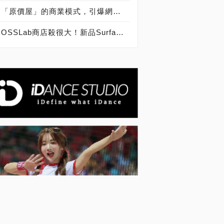
「原價屋」的商業模式，引爆網友熱議！
OSSLab商店殺很大！新品Surface Pro 4不到2萬5！iMac 27”免2萬！新奇3C潮店讓您便宜買好貨！