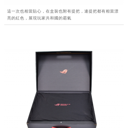
這一次也相當貼心，在盒裝也附有提把，連提把都有相當漂
亮的紅色，展現玩家共和國的霸氣