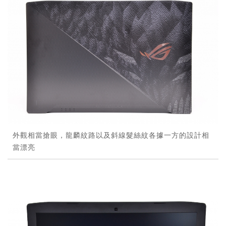
外觀相當搶眼，龍麟紋路以及斜線髮絲紋各據一方的設計相
當漂亮