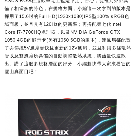
ASUS ROG在這款筆電上也是下足了苦心，從裡到外都具
備了相當多的特色，在規格方面，小編這一次拿到的版本是
採用了15.6吋的Full HD(1920x1080)IPS型100% sRGB色
域面板，並且具有120Hz的更新率；再搭配第七代Intel
Core i7-7700HQ處理器，以及NVIDIA GeForce GTX
1050 4GB的顯示卡(另有1060 6GB的版本)，連風扇都配置
了與傳統5V風扇更快且更新的12V風扇，並且利用多條散熱
管以及雙風扇所具備的自動調整散熱系統，將熱量快速散
出。講了這麼多規格層面的部分，小編趕快帶大家來看它的
廬山真面目吧！