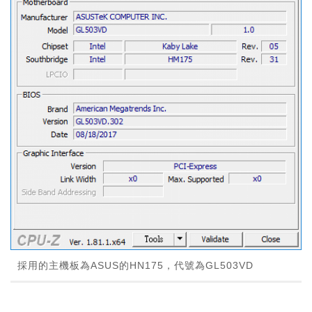
採用的主機板為ASUS的HN175，代號為GL503VD