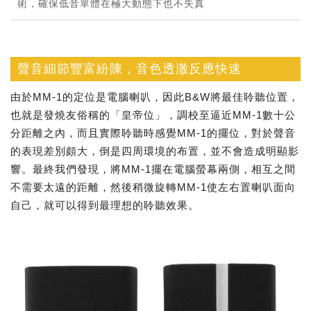
術，確保低音單體在極大動態下也不失真
聲音細節豐富紛陳，音色透澈反應快速
由於MM-1的定位是電腦喇叭，因此B&W將最佳聆聽位置，
也就是發燒友俗稱的「皇帝位」，調校至逼近MM-1數十公
分距離之內，而且實際聆聽時感覺MM-1的擺位，對於聲音
的表現差別頗大，倒是四周環境的布置，並不會造成明顯影
響。最終我們發現，將MM-1擺在電腦螢幕兩側，相互之間
不需要太遠的距離，然後稍微旋轉MM-1使左右置喇叭面向
自己，就可以得到最理想的聆聽效果。