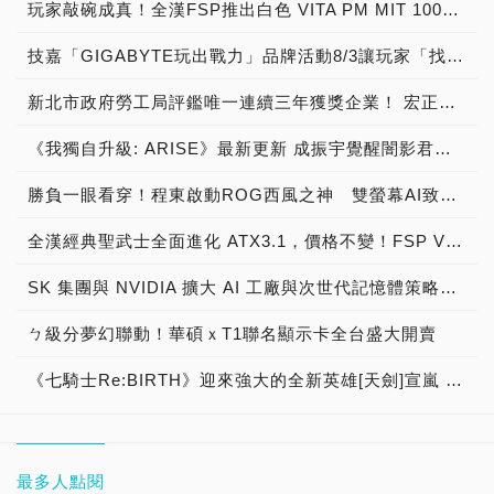
玩家敲碗成真！全漢FSP推出白色 VITA PM MIT 1000W 靜音電源純白上市！ MIT 白金電源首度披上純白戰袍，支援 ATX 3.1、PCIe 5.1，10年保固！
技嘉「GIGABYTE玩出戰力」品牌活動8/3讓玩家「找到專屬配備」
新北市政府勞工局評鑑唯一連續三年獲獎企業！ 宏正三度榮膺新北市政府<友善移工企業>殊榮
《我獨自升級: ARISE》最新更新 成振宇覺醒闇影君主繼承者
勝負一眼看穿！程東啟動ROG西風之神 雙螢幕AI致勝全局
全漢經典聖武士全面進化 ATX3.1，價格不變！FSP VIC BD+ 電競入門最強銅牌電源！ ATX 3.1、全新壓紋線材、登錄享 5 年保固，打造新世代入門電競首選
SK 集團與 NVIDIA 擴大 AI 工廠與次世代記憶體策略合作 規模逾 5,000 億美元的 NVIDIA-SK AI 計畫（NVIDIA-SK AI Initiative）， 涵蓋 SK Telecom 最高達 2GW 的 AI 工廠，以及與 SK 海力士的長期 AI 記憶體合作
ㄅ級分夢幻聯動！華碩ｘT1聯名顯示卡全台盛大開賣
《七騎士Re:BIRTH》迎來強大的全新英雄[天劍]宣嵐 同步推出韓國主題劇情
最多人點閱