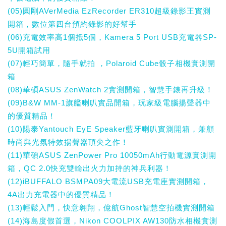
(05)圓剛AVerMedia EzRecorder ER310超級錄影王實測
開箱，數位第四台預約錄影的好幫手
(06)充電效率高1個抵5個，Kamera 5 Port USB充電器SP-
5U開箱試用
(07)輕巧簡單，隨手就拍 ，Polaroid Cube骰子相機實測開
箱
(08)華碩ASUS ZenWatch 2實測開箱，智慧手錶再升級！
(09)B&W MM-1旗艦喇叭實品開箱，玩家級電腦揚聲器中
的優質精品！
(10)陽泰Yantouch EyE Speaker藍牙喇叭實測開箱，兼顧
時尚與光氛特效揚聲器頂尖之作！
(11)華碩ASUS ZenPower Pro 10050mAh行動電源實測開
箱，QC 2.0快充雙輸出火力加持的神兵利器！
(12)iBUFFALO BSMPA09大電流USB充電座實測開箱，
4A出力充電器中的優質精品！
(13)輕鬆入門，快意翱翔，億航Ghost智慧空拍機實測開箱
(14)海島度假首選，Nikon COOLPIX AW130防水相機實測