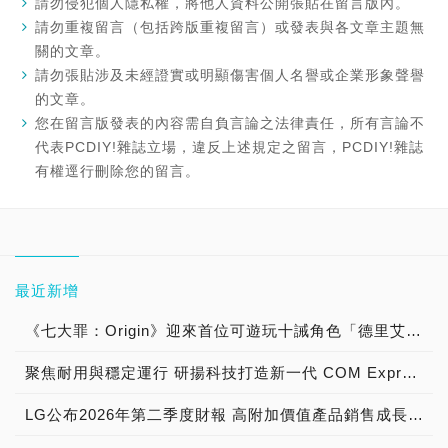
請勿侵犯個人隱私權，將他人資料公開張貼在留言版內。
請勿重複留言（包括跨版重複留言）或發表與各文章主題無
關的文章。
請勿張貼涉及未經證實或明顯傷害個人名譽或企業形象聲譽
的文章。
您在留言版發表的內容需自負言論之法律責任，所有言論不
代表PCDIY!雜誌立場，違反上述規定之留言，PCDIY!雜誌
有權逕行刪除您的留言。
最近新增
《七大罪：Origin》迎來首位可遊玩十誡角色「德里艾利」
聚焦耐用與穩定運行 研揚科技打造新一代 COM Express Type 6 模組
LG公布2026年第二季度財報 高附加價值產品銷售成長與成本競爭力提升，營業獲利年增 147%