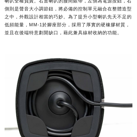
喇叭全權負責。右置喇叭的腰間銀帶，左側為電源按鈕，右
側則是聲音大小調節鈕，將必備的控制單元融合在整體造型
之中，外觀設計相當的巧妙。為了提升小型喇叭先天不足的
低頻能量，MM-1於腳座部分，採用了厚實的硬橡膠材質，
並且在後端特意劃開缺口，藉此兼具線材收納的功能。