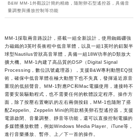
B&W MM-1外觀設計簡約精緻，隨附卵石型遙控器，具備音
量調整與播放控制等功能
MM-1採取兩音路設計，搭載一組全新設計，使用銣鐵硼強
力磁鐵的3英吋長衝程中低音單體，以及一組1英吋的鋁製半
球型Nautilus管狀高音單體，具備一組18W功率的D類放大
擴大機。MM-1內建了高品質的DSP（Digital Signal
Processing，數位訊號處理器），支援B&W專利動態EQ技
術，確保中低音單體在極大動態下也不失真，發揮逼近原音
重現的低頻聲音。MM-1對應PC和Mac電腦使用，連接時不
需要安裝驅動程式，也不需要任何的軟體設定程序。操作方
面，除了按壓右置喇叭的左右兩側按鈕，MM-1也隨附了搭
配Zeppelin、Zeppelin Mini的同款精美卵石型遙控器，支援
電源啟閉、音量調整、靜音等功能，還可以直接控制電腦的
多媒體播放軟體，例如Windows Media Player、iTune等，
進行音樂播放、暫停、上／下一首的操作。