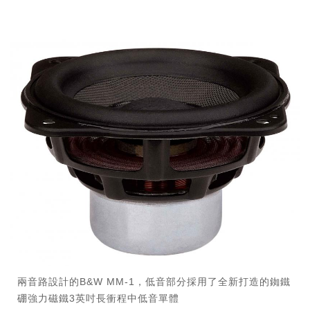
兩音路設計的B&W MM-1，低音部分採用了全新打造的銣鐵
硼強力磁鐵3英吋長衝程中低音單體