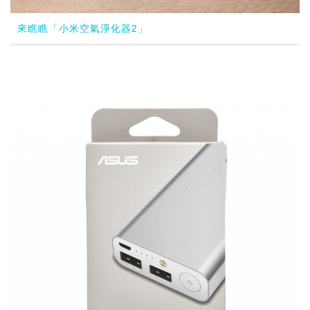
來瞧瞧「小米空氣淨化器2」