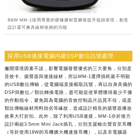
B&W MM-1採用厚實的硬橡膠材質腳座提升低頻表現，創意
設計還可兼具線材收納的功能
採用USB連接電腦內建DSP數位訊號處理
撇開環境因素不談，影響電腦發聲優劣的三大要角，分別是
音效卡、揚聲器與連接線材，所以MM-1選擇損耗最不明顯
的USB數位傳輸，從電腦端直接截取訊號，再以自身具備的
DSP與數位／類比轉換電路，盡可能促使單體獲得最少干擾
的作動指令，避免因為電腦的音效控制晶片品質不佳，或是
類比傳輸線材用料拙劣等緣故，造成設計精良的揚聲器播放
效果大打折扣。此外，除了利用USB連接，MM-1亦於後方
設計兩組3.5mm Mini Jack插孔，分別支援輸出聲音至耳機
（等於使用18W的耳機擴大機連接耳機），以及非電腦器