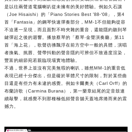
是以往兩聲道電腦喇叭從未擁有的美好體驗。例如久石讓
（Joe Hisaishi）的「Piano Stories Best ’88-‘08」，第4
首「Fantasia」的鋼琴快速彈奏部分，MM-1不但能夠從容
不迫逐一呈現，而且面對不時夾雜的重音，還能隱約聽到琴
鍵彈起之後的迴響。播放蔡琴的「蔡琴‧金聲演奏廳」第11
首「海上花」，歌聲彷彿飄浮在前方空中一般的具體，演唱
者換氣、抿唇、聲帶抖動的聲音隱約可辨但不致過度渲染，
豐富的細節宛若親臨現場實地體驗。
不過，世界上並沒有完美無瑕的喇叭，雖然MM-1的重音低
表現已經十分傑出，但是礙於單體尺寸的限制，對於某些曲
目還是有些力有未逮的感覺。例如卡爾奧夫（Carl Orff）的
布蘭詩歌（Carmina Burana），第一樂章結尾的定音鼓連
續敲擊，就感覺不到那種極低頻聲音舖天蓋地席捲而來的震
撼力。