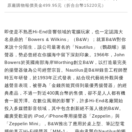
原廠購物報價美金499.95元（折合台幣15220元）
即使是不熟悉Hi-End音響領域的電腦玩家，也一定認識大
名鼎鼎的「Bowers & Wilkins」（B&W）；就算B&W對你
來說十分陌生，該公司最著名的「Nautilus」（鸚鵡螺）揚
聲器，勢必曾經在你腦海中留下深刻印象。1966年，John
Bowers於英國南部海岸Worthing創立B&W，以打造最完美
的揚聲器做為公司經營宗旨。Nautilus是B&W錄音工程師歷
時五年研發，於1993年正式發表，結合現代藝術外觀與優
越聲音表現，被譽為「金錢所能買得到最優秀揚聲器」的經
典產品，不過一對近400萬台幣的售價，卻不是人人都有機
會一親芳澤。在數位風潮的影響下，許多Hi-End名廠開始
投入多媒體影音領域，其中包含創新絕不落人後的B&W。
繼廣受歡迎的 iPod／iPhone專用揚聲器「Zeppelin」與
「Zeppelin Mini」，B&W推出了應用於桌上型、筆記型電
腦的真正Hi-Fi揚聲器「MM-1」，藉由承襲自Nautilus的獨