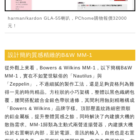
harman/kardon GLA-55喇叭，PChome購物報價32000
元！
設計簡約質感精緻的B&W MM-1
從外觀上來看，Bowers & Wilkins MM-1，以下簡稱B&W
MM-1，實在不如驚世駭俗的「Nautilus」與
「Zeppelin」，不過細膩的製作工法，還是足夠資格列為難
得一見的時尚精品。方柱狀的小巧架構，整體以黑色織網包
覆，腰間搭配鍍合金銀色帶狀邊條，其間利用蝕刻精雕構成
「Bowers & Wilkins」品牌字樣。頂部壓蓋紋路細密滑順
的鋁金屬板，提升整體質感之餘，同時解決了內建擴大機的
散熱需求。MM-1歸類為主動式兩聲道揚聲器，內建擴大機
位於右置喇叭內部，至於電源、音訊的輸入，自然也是右置