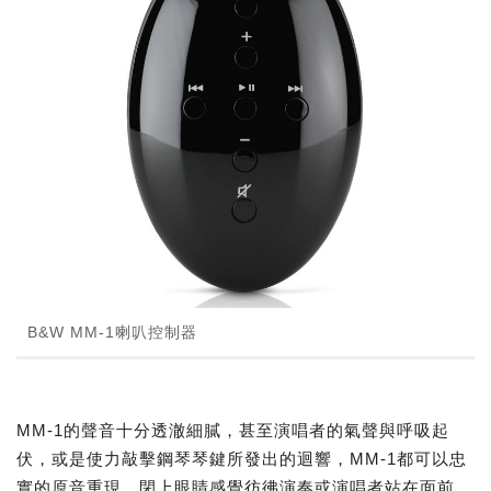
B&W MM-1喇叭控制器
MM-1的聲音十分透澈細膩，甚至演唱者的氣聲與呼吸起
伏，或是使力敲擊鋼琴琴鍵所發出的迴響，MM-1都可以忠
實的原音重現，閉上眼睛感覺彷彿演奏或演唱者站在面前，