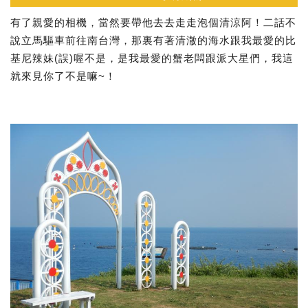
有了親愛的相機，當然要帶他去去走走泡個清涼阿！二話不
說立馬驅車前往南台灣，那裏有著清澈的海水跟我最愛的比
基尼辣妹(誤)喔不是，是我最愛的蟹老闆跟派大星們，我這
就來見你了不是嘛~！