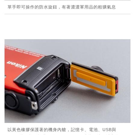
單手即可操作的防水旋鈕，有著濃濃軍用品的粗獷氣息
以黃色橡膠保護著的機身內艙，記憶卡、電池、USB與