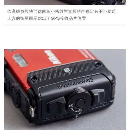
佈滿機身與快門鍵的細小格紋對於握持的穩定有不小助益，
上方的衛星圖示點出了GPS接收晶片位置