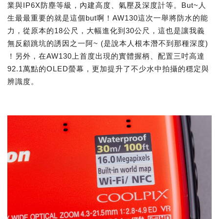
業與IP6X防塵等級，內建高度、氣壓及深度計等。But~人
生最最重要的就是這個but啊！AW130這次一舉將防水的能
力，從原本的18公尺，大幅進化到30公尺，這也是讓我義
無反顧跳坑的誘因之一阿~ (是說本人根本潛不到那種深度)
！另外，在AW130上首度出現的實體握柄、配置三吋高達
92.1萬點的OLED螢幕，更加提升了不少水中拍攝的穩定與
辨識度。