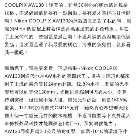
COOLPIX AW130！說真的，雖然3C控的心頭肉總是規格
規格，不過偶爾還是要有一點衝動，要有愛才買得心甘情願
啊！Nikon COOLPIX AW130的外觀還真是對了我的胃，濃
濃的Metal風搭配上有著橘藍黃黑跟迷彩的多色烤漆，拿在
手上沉甸甸的，整個就是滿足啊！不過高調的基因無法低調
妥協，這次還是選了我最愛的橘色，海裡的魚兒們，就多看
我一眼吧！
衝動完了，還是要來看一下規格啦~Nikon COOLPIX
AW130到這代也是AW系列的第四代了，規格上鏡頭也都來
到了主流的廣角等校24mm起跳、f2.8的水準，五倍的光學
變焦可以到等校120mm，光圈則會縮到f4.9的大小。不算
特別突出，但也絕不落人後。感光元件的話，則是1605萬
畫素、1/2.3吋的背照式CMOS元件－雖然真心希望哪天能
推出個一寸感光元件的防水相機，不過可能要等下次外星人
來傳授外星科技才能圓夢惹(遠目~)。至於耐候能力，
AW130同樣具備2.1公尺的耐衝擊、低溫-10°C的環境下作