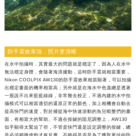
防手震效果強，照片更清晰
在水中拍攝時，其實最大的問題就是穩定了，因為人在水中
無法穩定身體，會隨著海浪擾動，這時防手震就相當重要，
Nikon COOLPIX AW130的防手震效果相當顯著，可以拍攝
出穩定畫面的機率相當高；另外就是在海水中色溫總是透著
一股說不出來藍藍綠綠，非常難去校正，不過內建的水中拍
攝模式可以相當適切的還原正常的顏色，加上相機會自動去
提高快門的速度，對於捕捉海中快速游動的魚兒蝦蟹們的畫
面，有相當大的幫助。不過在按鍵的阻尼調整上，AW130
似乎顯得太緊迫了些，不管是快門還是設定調整的按鍵，總
是必須稍微使勁才有反應，不曉得是否是為了獲取更佳的防