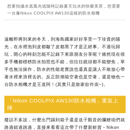
想要拍攝水底風光或隨時記錄夏天玩水的快樂美景，您需要
一台像Nikon COOLPIX AW130這樣的防水相機
遠離即將到來的冬天，到海島國家好好享受一下珍貴的陽
光，在水裡泡到皮都皺了皮都黑了才是正經事。不過玩歸
玩，開心的時刻怎能不記錄下來跟朋友分享呢？雖然現在很
多手機都標榜防水拍照也不錯，但往往鏡頭都不能變焦，單
手也無法操作，防水的性能老實說也還真是讓人不敢放心帶
著水裡來浪裡去的。反正防潮箱空著也是空著，還是物色一
台防水相機才是王道阿！(其實只是敗家欲作祟~)。
「Nikon COOLPIX AW130防水相機」重裝上
陣
廢話不多說，什麼出門踢到箱子還是送子觀音的爛梗咱們就
路過錯過跳過，直接來看看這次帶了什麼新鮮貨－Nikon