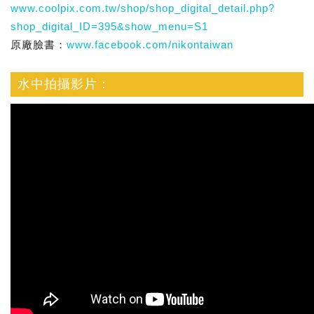
www.coolpix.com.tw/shop/shop_digital_detail.php?
shop_digital_ID=395&show_menu=S1
原廠臉書：
www.facebook.com/nikontaiwan
水中拍攝影片：