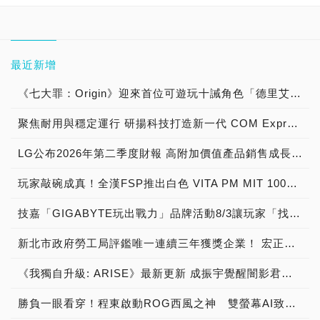
最近新增
《七大罪：Origin》迎來首位可遊玩十誡角色「德里艾利」
聚焦耐用與穩定運行 研揚科技打造新一代 COM Express Type 6 模組
LG公布2026年第二季度財報 高附加價值產品銷售成長與成本競爭力提升，營業獲利年增 147%
玩家敲碗成真！全漢FSP推出白色 VITA PM MIT 1000W 靜音電源純白上市！ MIT 白金電源首度披上純白戰袍，支援 ATX 3.1、PCIe 5.1，10年保固！
技嘉「GIGABYTE玩出戰力」品牌活動8/3讓玩家「找到專屬配備」
新北市政府勞工局評鑑唯一連續三年獲獎企業！ 宏正三度榮膺新北市政府<友善移工企業>殊榮
《我獨自升級: ARISE》最新更新 成振宇覺醒闇影君主繼承者
勝負一眼看穿！程東啟動ROG西風之神 雙螢幕AI致勝全局