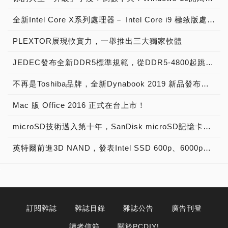
全新Intel Core X系列處理器－ Intel Core i9 極致版處理器 重裝上陣
PLEXTOR展現軟實力，一舉推出三大獨家軟體
JEDEC發布全新DDR5標準規範，從DDR5-4800起跳! 將加速導入下世代高效能電腦系統
不再是Toshiba品牌，全新Dynabook 2019 新品發布，透過運算與服務改變世界
Mac 版 Office 2016 正式在台上市！
microSD技術邁入第十年，SanDisk microSD記憶卡出貨量突破20億片
英特爾前進3D NAND，發表Intel SSD 600p、6000p、E 5420s、E 6000p、DC P3520、DC S3520固態硬碟！
訂閱雜誌
雜誌目錄
雜誌公告
廣告刊登
讀者信箱
關於PCDIY!