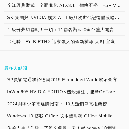
全漢經典聖武士全面進化 ATX3.1，價格不變！FSP VIC BD+ 電競入門最強銅牌電源！ ATX 3.1、全新壓紋線材、登錄享 5 年保固，打造新世代入門電競首選
SK 集團與 NVIDIA 擴大 AI 工廠與次世代記憶體策略合作 規模逾 5,000 億美元的 NVIDIA-SK AI 計畫（NVIDIA-SK AI Initiative）， 涵蓋 SK Telecom 最高達 2GW 的 AI 工廠，以及與 SK 海力士的長期 AI 記憶體合作
ㄅ級分夢幻聯動！華碩ｘT1聯名顯示卡全台盛大開賣
《七騎士Re:BIRTH》迎來強大的全新英雄[天劍]宣嵐 同步推出韓國主題劇情
最多人點閱
SP廣穎電通將於德國2015 Embedded World展示全方位工控系列產品
InWin 805 NVIDIA EDITION機殼爆紅，迎廣GeForce GTX特仕版機箱正式開賣！
2024開學季筆電選購指南： 10大熱銷筆電推薦榜
Windows 10 搭載 Office 版本聲明稿 Office Mobile 、 Office 2016 與 Office 365 版本差異說明
你的人生「升級」了沒？倒數十天！Windows 10開闊你的無限視野