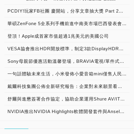
PCDIY!玩家FB社團 慶開站，分享文章抽大獎 Part 2【已結束】
華碩ZenFone 5全系列手機前進中南美市場巴西發表會盛大舉行，結合最大電信商Vivo及知名卡通漫畫製作公司Mauricio de Souza，打造在地化產品體驗與服務
登頂！Apple成首家市值超過1兆美元的美國公司
VESA協會推出HDR開放標準，制定3款DisplayHDR認證等級400、600、1000，搭配自我測試工具，推動產業進入下世代HDR新境界，現場直擊快報
Sony母親節優惠活動溫馨登場，BRAVIA電視/單件式環繞音響系列，期間限定買就送豐富好禮
一句話體驗未來生活，小米發佈小愛音箱mini僅售人民幣169元
戴爾科技集團公佈全新研究報告：企業對未來願景看法分歧，亞太與日本地區全球企業主管預測人機合作新時代與他們如何預先做好準備
舒爾與進懋簽署合作協定，協助企業運用Shure AV/IT音訊整合方案打造跨國會議系統
NVIDIA推出NVIDIA Highlights軟體開發套件與Ansel線上展示藝廊，並於GeForce Experience新增GIF檔存取功能