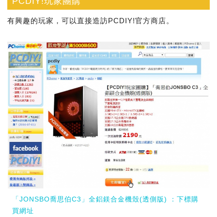
PCDIY!玩家團購
有興趣的玩家，可以直接造訪PCDIY!官方商店。
「JONSBO喬思伯C3」全鋁鎂合金機殼(透側版) ：下標購
買網址