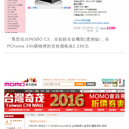
「喬思伯JONSBO C3」全鋁鎂合金機殼(透側版)，在
PChome 24h購物裡的含稅價格為2,190元