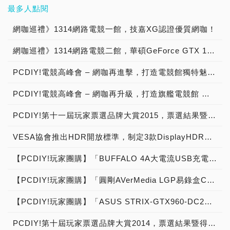
最多人點閱
網咖巡禮》1314網路電競一館，技嘉XG認證優質網咖！
網咖巡禮》1314網路電競二館，華碩GeForce GTX 1080超狂台中市電競網咖！
PCDIY!電競高峰會 – 網咖再進擊，打造電競館獨特魅力 →2016/08/18活動展開預告！【已結束】
PCDIY!電競高峰會 – 網咖再升級，打造旗艦電競館 →2018/11/21活動展開預告！
PCDIY!第十一屆玩家票選品牌大賞2015，票選結果暨得獎公布！
VESA協會推出HDR開放標準，制定3款DisplayHDR認證等級400、600、1000，搭配自我測試工具，推動產業進入下世代HDR新境界，現場直擊快報
【PCDIY!玩家團購】「BUFFALO 4A大電流USB充電座 - iBUFFALO BSMPA09」USB充電器【已結束】
【PCDIY!玩家團購】「圓剛AVerMedia LGP易錄盒C875 USF4特別版」外接式遊戲直播視訊盒【已結束】
【PCDIY!玩家團購】「ASUS STRIX-GTX960-DC2OC-2GD5」顯示卡【已結束】
PCDIY!第十屆玩家票選品牌大賞2014，票選結果暨得獎公布！