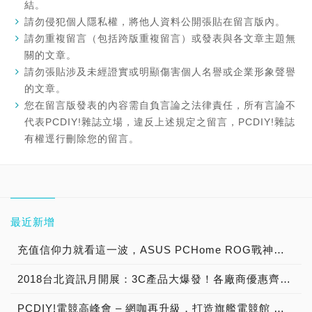
結。
請勿侵犯個人隱私權，將他人資料公開張貼在留言版內。
請勿重複留言（包括跨版重複留言）或發表與各文章主題無
關的文章。
請勿張貼涉及未經證實或明顯傷害個人名譽或企業形象聲譽
的文章。
您在留言版發表的內容需自負言論之法律責任，所有言論不
代表PCDIY!雜誌立場，違反上述規定之留言，PCDIY!雜誌
有權逕行刪除您的留言。
最近新增
充值信仰力就看這一波，ASUS PCHome ROG戰神祭典、電競周邊全面最低5折起
2018台北資訊月開展：3C產品大爆發！各廠商優惠齊放，展期好康活動不斷
PCDIY!電競高峰會 – 網咖再升級，打造旗艦電競館 →2018/11/21活動展開預告！