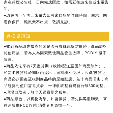
家在得標公告後一日內完成匯款，如需延後請來信或來電告
知。
●請在周一至周五來電告知可來自取的詳細時間，周末、國
定例假日、颱風天不出貨，敬請見諒。
退換貨須知
●收到商品請先檢查包裝是否有瑕疵或拆封痕跡，商品經拆
封使用後，若為人為因素致使商品發生故障，PCDIY!概不
負責。
●商品依法享有7天鑑賞期（軟體/配送至國外商品除外），
如需退換貨請於期限內提出，逾期概不受理，欲退/換貨之
商品必須回復至收到商品時的原始狀態。若非商品瑕疵，商
品經拆封使用需退貨者，一律收取整新費新台幣300元整。
●現場自取者，無七天鑑賞期之服務。
●商品顏色，以實物為準。如需換貨，請先與客服聯繫，來
往運費由PCDIY!與消費者各負擔一半。