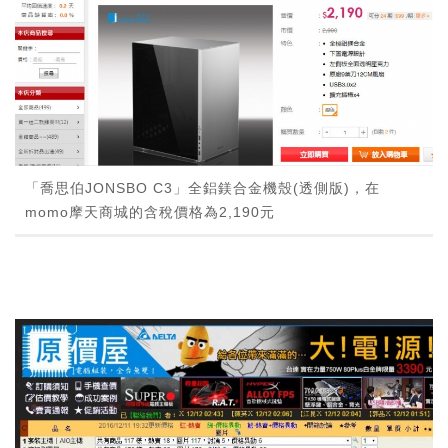
「喬思伯JONSBO C3」全鋁鎂合金機殼(透側版)，在
momo摩天商城的含稅價格為2,190元