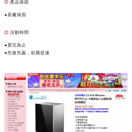
產品保固
●原廠保固
活動時間
●賣完為止
●先搶先贏，欲購從速