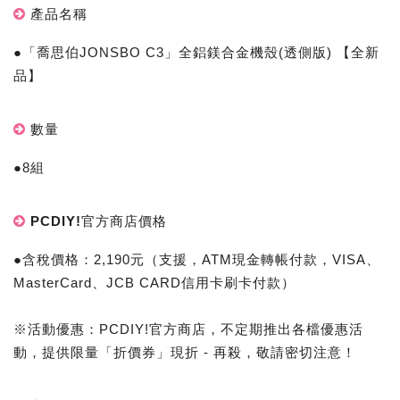
產品名稱
●「喬思伯JONSBO C3」全鋁鎂合金機殼(透側版) 【全新
品】
數量
●8組
PCDIY!官方商店價格
●含稅價格：2,190元（支援，ATM現金轉帳付款，VISA、
MasterCard、JCB CARD信用卡刷卡付款）
※活動優惠：PCDIY!官方商店，不定期推出各檔優惠活
動，提供限量「折價券」現折 - 再殺，敬請密切注意！