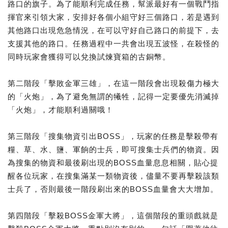
路口的旗子。為了能順利完成任務，幫派最好有一個戰鬥指
揮官來引領大家，安排好各個小組守好三個路口，若是遇到
其他路口出現危急情況，在可以守好自己路口的前提下，去
支援其他的路口。任務過程中一共會出現五波怪，在殺怪的
同時玩家會獲得可以兌換試煉寶箱的古銅幣。
第二階段「擊敗金軍三雄」，在這一階段會出現殺傷力極大
的「火炮」，為了避免無謂的犧牲，記得一定要優先消滅掉
「火炮」，才能順利過關哦！
第三階段「搜集物資引出BOSS」，玩家的任務是擊殺帶有
糧、草、水、鹽、軍餉的士兵，即可搜集士兵們的物資。因
為搜集的物資和最後刷出現的BOSS血量息息相關，貼心提
醒各位玩家，在搜集滿某一類物資後，儘量不要再擊殺該類
士兵了，否則最後一階段刷出來的BOSS血量會大大增加。
第四階段「擊殺BOSS金軍大將」，這個階段的重頭戲就是