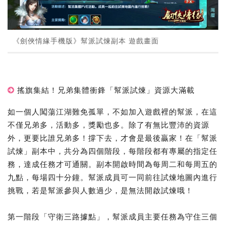
《劍俠情緣手機版》幫派試煉副本 遊戲畫面
搖旗集結！兄弟集體衝鋒「幫派試煉」資源大滿載
如一個人闖蕩江湖難免孤單，不如加入遊戲裡的幫派，在這
不僅兄弟多，活動多，獎勵也多。除了有無比豐沛的資源
外，更要比誰兄弟多！撐下去，才會是最後贏家！在「幫派
試煉」副本中，共分為四個階段，每階段都有專屬的指定任
務，達成任務才可通關。副本開啟時間為每周二和每周五的
九點，每場四十分鐘。幫派成員可一同前往試煉地圖內進行
挑戰，若是幫派參與人數過少，是無法開啟試煉哦！
第一階段「守衛三路據點」，幫派成員主要任務為守住三個