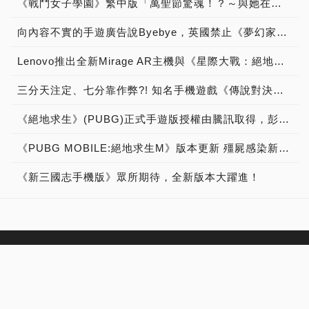
《戰鬥女子學園》繁中版「萬聖節驚魂！？～與她在魔界的搗蛋派對～」搞怪登場
向內容不實的手遊廣告說Byebye，英國禁止《夢幻家園》、《夢幻花園》投放廣告
Lenovo推出全新Mirage AR主機與《星際大戰：絕地挑戰》遊戲，邀請到「亞太區負責人」談遊戲與試玩心得！
三分天注定、七分靠作弊?! 知名手機遊戲《傳說對決》被爆出會依照課金額度改動抽獎機率
《絕地求生》(PUBG)正式手遊版授權由騰訊取得，彭于晏代言，2月9日正式封測，手遊時代來臨！
《PUBG MOBILE:絕地求生M》版本更新 殭屍感染新玩法大公開
《新三國志手機版》眾所期待，全新版本大躍進！
訂閱雜誌
雜誌目錄
雜誌公告
廣告刊登
讀者信箱
關於PCDIY!