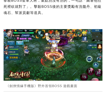
擊殺BOSS金軍大將，重點別沒有別的，一句話「圍著他往
死裡砍就對了」。擊殺BOSS後的主要獎勵有洗髓丹、初級
魂石、幫派貢獻等道具。
《劍俠情緣手機版》野外首領BOSS 遊戲畫面