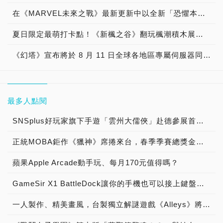
在《MARVEL未來之戰》最新更新中以全新「恐懼本身」制服與世界頭目證明你是值得的
夏日限定最萌打卡點！《新楓之谷》翻玩楓潮積木展前進高雄SKM Park Outlets 《新楓之谷》楓潮代言人！原子少年「天王星」8/15粉絲見面會 即日起8/5 18:00開放網路報名！
《幻塔》宣布將於 8 月 11 日全球各地區專屬伺服器同步跨平台上市，超狂好康！玩遊戲贊助電費 療癒系歌手鄧福如漫博美聲獻唱
最多人點閱
SNSplus好玩家旗下手遊「雲州大儒俠」赴德參展首度亮相
正統MOBA鉅作《獵神》席捲來台，春季季賽總獎金冠軍獨拿新台幣1000萬!!!
蘋果Apple Arcade動手玩、每月170元值得嗎？
GameSir X1 BattleDock讓你的手機也可以接上鍵盤滑鼠「吃雞」
一人製作、精美畫風，台製獨立解謎遊戲《Alleys》將於5月17日正式上市