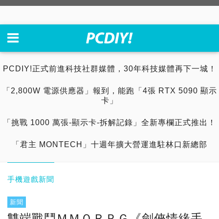
PCDIY!正式前進科技社群媒體，30年科技媒體再下一城！
「2,800W 電源供應器」報到，能跑「4張 RTX 5090 顯示
卡」
「挑戰 1000 萬張-顯示卡-拆解記錄」全新專欄正式推出！
「君主 MONTECH」十週年擴大營運進駐林口新總部
手機遊戲新聞
新聞
雙端戰鬥ＭＭＯＲＰＧ《劍俠情緣手