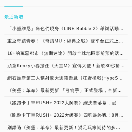
最近新增
「小熊維尼」角色們現身《LINE Bubble 2》舉辦活動囉，「維尼」、「小豬」、「跳跳虎」、「屹耳」、「瑞比」和「小荳」等知名角色們都將在遊戲中登場！
重返奇蹟青春！《奇蹟MU：經典之戰》雙平台正式上市！
18+的萬惡都市《無期迷途》開啟全球地區事前預約活動，同步釋出首支概念PV
頑童Kenzy小春擔任《天堂M》宣傳大使！新歌30秒搶先聽 自稱當最跩槍手，創作新歌不到24小時 Kenzy小春笑說：男人不要怕快，不被外界看好又怎樣？Kenzy小春新歌另類自白： 別怪我囂張
網石最新第三人稱射擊大逃殺遊戲《狂野極戰(HypeSquad)》今日開啟第2次非公開測試
《劍靈：革命》最新更新 「弓箭手」正式登場，全新職業、遊戲內容與各式活動正等待著玩家！
《跑跑卡丁車RUSH+ 2022大師賽》總決賽落幕，冠軍榮耀由【Ruthless】奪下！贏得20萬元獎金
《跑跑卡丁車RUSH+ 2022大師賽》四強最終戰！8月20日（六）總決賽熱血狂飆
別錯過《劍靈：革命》最新更新！滿足玩家期待的多項嶄新內容即將推出