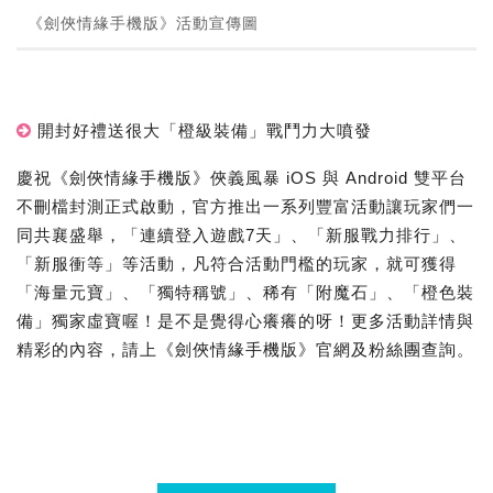
《劍俠情緣手機版》活動宣傳圖
開封好禮送很大「橙級裝備」戰鬥力大噴發
慶祝《劍俠情緣手機版》俠義風暴 iOS 與 Android 雙平台
不刪檔封測正式啟動，官方推出一系列豐富活動讓玩家們一
同共襄盛舉，「連續登入遊戲7天」、「新服戰力排行」、
「新服衝等」等活動，凡符合活動門檻的玩家，就可獲得
「海量元寶」、「獨特稱號」、稀有「附魔石」、「橙色裝
備」獨家虛寶喔！是不是覺得心癢癢的呀！更多活動詳情與
精彩的內容，請上《劍俠情緣手機版》官網及粉絲團查詢。