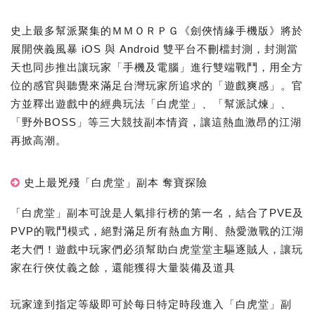
史上最多幫派聚集的ＭＭＯＲＰＧ《劍俠情緣手機版》將於
展開俠義風暴 iOS 與 Android 雙平台不刪檔封測，封測當
天也同步推出讓玩家「手機及電腦」進行雙端戰鬥，用全方
位的感官與聽覺來滿足台灣玩家所追求的「遊戲爽感」。官
方並釋出遊戲中的經典玩法「白虎堂」、「幫派試煉」、
「野外BOSS」等三大競技副本情資，讓這熱血激昂的江湖
再掀高潮。
史上最兇殘「白虎堂」副本 奪寶探險
「白虎堂」副本可說是人氣排行榜的第一名，結合了PVE及
PVP的戰鬥模式，絕對滿足所有熱血方剛、熱愛激戰的江湖
老大們！遊戲中玩家們必須幫助白虎堂堂主驅逐賊人，讓玩
家在行俠仗義之餘，還能獲得大量裝備及道具
玩家達到指定等級即可於每日特定時段進入「白虎堂」副