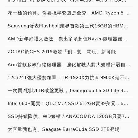
花一樣的預算、你要挑半套還是全套，AMD Ryzen 5 5600X整組不用Intel 12代的半價就能入手
Samsung發表Flashbolt業界首款第三代16GB的HBM2E記憶體技術，效能達到JEDEC最新HBM2標準之3.2Gbps，將推動HPC市場再達巔峰
AMD新年好禮大放送，祭出多項超值Ryzen處理器優惠方案
ZOTAC於CES 2019激發「創 ‧ 想 ‧ 電玩」新可能
Arm首款多執行緒處理器，強化駕駛人對大規模部署自駕車的安全信任
12C/24T強大優勢領軍，TR-1920X力抗i9-9900K毫不遜色
一次買2顆比1TB破盤更殺，Teamgroup L5 3D Lite 480GB超低價2188
Intel 660P開賣！QLC M.2 SSD 512GB賣99美元，5年保固敢不敢衝~
SSD持續降價、WD綠標 / ANACOMDA 120GB只要799/788元即可入手
大容量我也有、Seagate BarraCuda SSD 2TB登場