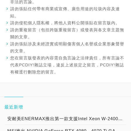
非法的言論。
請勿張貼任何帶有商業或宣傳、廣告用途的垃圾內容及連
結。
請勿侵犯個人隱私權，將他人資料公開張貼在留言版內。
請勿重複留言（包括跨版重複留言）或發表與各文章主題無
關的文章。
請勿張貼涉及未經證實或明顯傷害個人名譽或企業形象聲譽
的文章。
您在留言版發表的內容需自負言論之法律責任，所有言論不
代表PCDIY!雜誌立場，違反上述規定之留言，PCDIY!雜誌
有權逕行刪除您的留言。
最近新增
安耐美ENERMAX推出第一款支援Intel Xeon W-2400與W-3400系列Sapphire Rapids-WS處理器LGA4677腳位AIO一體式水冷散熱器 - 幻彩銳龍 LIQTECH TR4 II 360 ARGB
MSI推出 NVIDIA GeForce RTX 4080、4070 Ti GAMING TRIO WHITE 顯示卡