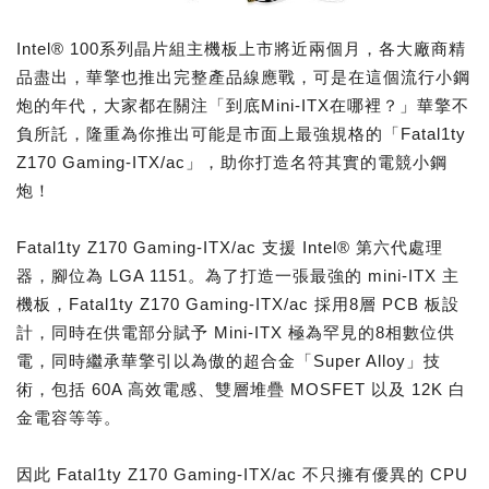
Intel® 100系列晶片組主機板上市將近兩個月，各大廠商精
品盡出，華擎也推出完整產品線應戰，可是在這個流行小鋼
炮的年代，大家都在關注「到底Mini-ITX在哪裡？」華擎不
負所託，隆重為你推出可能是市面上最強規格的「Fatal1ty
Z170 Gaming-ITX/ac」，助你打造名符其實的電競小鋼
炮！
Fatal1ty Z170 Gaming-ITX/ac 支援 Intel® 第六代處理
器，腳位為 LGA 1151。為了打造一張最強的 mini-ITX 主
機板，Fatal1ty Z170 Gaming-ITX/ac 採用8層 PCB 板設
計，同時在供電部分賦予 Mini-ITX 極為罕見的8相數位供
電，同時繼承華擎引以為傲的超合金「Super Alloy」技
術，包括 60A 高效電感、雙層堆疊 MOSFET 以及 12K 白
金電容等等。
因此 Fatal1ty Z170 Gaming-ITX/ac 不只擁有優異的 CPU