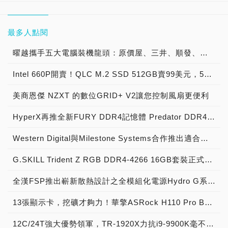
最多人點閱
曜越攜手五大電腦裝機龍頭：原價屋、三井、順發、燦坤及Yahoo! 共同發表『SPM雲端智慧電源管理平台』 曜越最新五款聯名綠能電競機全貌釋出
Intel 660P開賣！QLC M.2 SSD 512GB賣99美元，5年保固敢不敢衝~
美商恩傑 NZXT 的數位GRID+ V2讓您控制風扇更便利
HyperX再推全新FURY DDR4記憶體 Predator DDR4容量同步升級
Western Digital與Milestone Systems合作推出適合企業及消費者使用的影像監控解決方案
G.SKILL Trident Z RGB DDR4-4266 16GB套裝正式登場，芝奇展現RGB LED超頻記憶體模組水流幻光燈效視覺饗宴！
全漢FSP推出嶄新散熱設計之全模組化電源Hydro G系列產品
13張顯示卡，挖礦才夠力！華擎ASRock H110 Pro BTC+主機板強勢席捲礦場
12C/24T強大優勢領軍，TR-1920X力抗i9-9900K毫不遜色