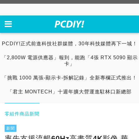
PCDIY!正式前進科技社群媒體，30年科技媒體再下一城！
「2,800W 電源供應器」報到，能跑「4張 RTX 5090 顯示
卡」
「挑戰 1000 萬張-顯示卡-拆解記錄」全新專欄正式推出！
「君主 MONTECH」十週年擴大營運進駐林口新總部
零組件商品新聞
新聞
率先支援流暢60Hz高畫質4K影像 華