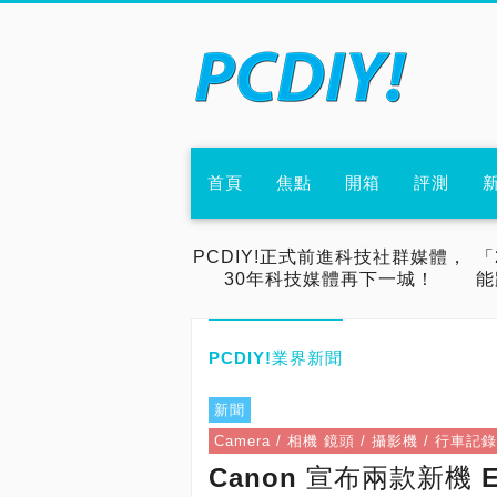
首頁
焦點
開箱
評測
PCDIY!正式前進科技社群媒體，
「
30年科技媒體再下一城！
能
PCDIY!業界新聞
新聞
Camera / 相機 鏡頭 / 攝影機 / 行車
Canon 宣布兩款新機 E