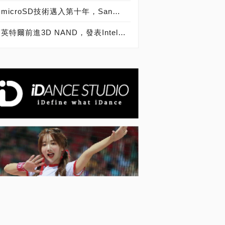
microSD技術邁入第十年，SanDisk microSD記憶卡出貨量突破20億片
英特爾前進3D NAND，發表Intel SSD 600p、6000p、E 5420s、E 6000p、DC P3520、DC S3520固態硬碟！