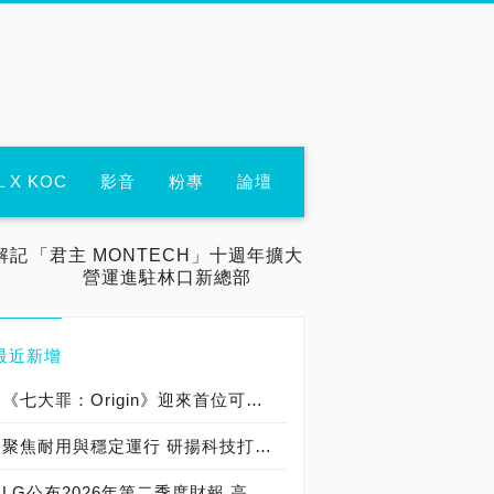
L X KOC
影音
粉專
論壇
解記
「君主 MONTECH」十週年擴大
營運進駐林口新總部
最近新增
《七大罪：Origin》迎來首位可遊玩十誡角色「德里艾利」
聚焦耐用與穩定運行 研揚科技打造新一代 COM Express Type 6 模組
LG公布2026年第二季度財報 高附加價值產品銷售成長與成本競爭力提升，營業獲利年增 147%