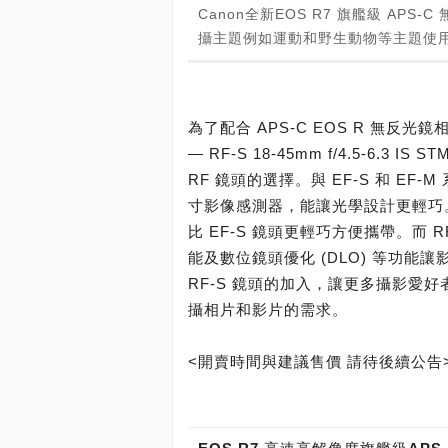
Canon全新EOS R7 旗艦級 A
攝主題例如運動和野生動物等主題使
為了配合 APS-C EOS R 無反光
— RF-S 18-45mm f/4.5-6.3 IS 
RF 鏡頭的選擇。與 EF-S 和 EF-
寸影像感測器，能讓光學設計更輕巧。
比 EF-S 鏡頭更輕巧方便攜帶。而
能及數位鏡頭優化 (DLO) 等功能讓
RF-S 鏡頭的加入，讓更多攝影愛好
攝相片和影片的需求。
<開賣時間與建議售價 請待後續公告