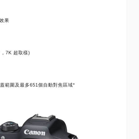
震效果
P，7K 超取樣)
對焦覆蓋範圍及最多651個自動對焦區域*