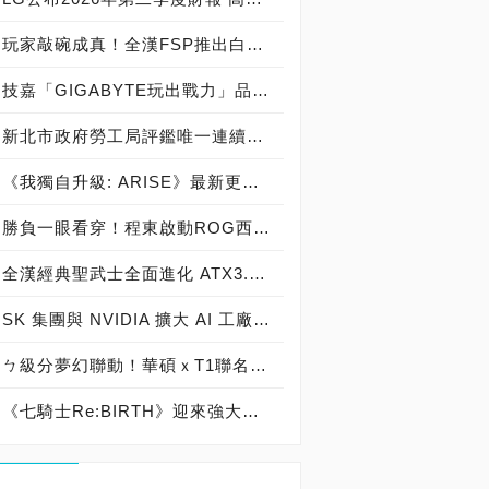
玩家敲碗成真！全漢FSP推出白色 VITA PM MIT 1000W 靜音電源純白上市！ MIT 白金電源首度披上純白戰袍，支援 ATX 3.1、PCIe 5.1，10年保固！
技嘉「GIGABYTE玩出戰力」品牌活動8/3讓玩家「找到專屬配備」
新北市政府勞工局評鑑唯一連續三年獲獎企業！ 宏正三度榮膺新北市政府<友善移工企業>殊榮
《我獨自升級: ARISE》最新更新 成振宇覺醒闇影君主繼承者
勝負一眼看穿！程東啟動ROG西風之神 雙螢幕AI致勝全局
全漢經典聖武士全面進化 ATX3.1，價格不變！FSP VIC BD+ 電競入門最強銅牌電源！ ATX 3.1、全新壓紋線材、登錄享 5 年保固，打造新世代入門電競首選
SK 集團與 NVIDIA 擴大 AI 工廠與次世代記憶體策略合作 規模逾 5,000 億美元的 NVIDIA-SK AI 計畫（NVIDIA-SK AI Initiative）， 涵蓋 SK Telecom 最高達 2GW 的 AI 工廠，以及與 SK 海力士的長期 AI 記憶體合作
ㄅ級分夢幻聯動！華碩ｘT1聯名顯示卡全台盛大開賣
《七騎士Re:BIRTH》迎來強大的全新英雄[天劍]宣嵐 同步推出韓國主題劇情