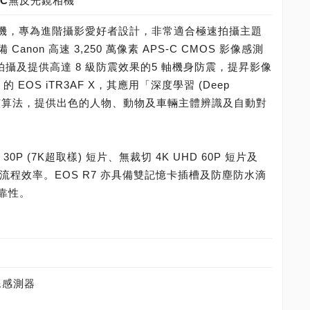
S-C無反光鏡相機
反光鏡相機，專為進階攝影愛好者設計，非常適合極速拍攝主題
on 高速 3,250 萬像素 APS-C CMOS 影像感測
拍攝及提供高達 8 級防震效果的5 軸機身防震，提昇影像
 的 EOS iTR3AF X，其應用「深度學習 (Deep
對焦演算法，提供出色的人物、動物及車輛主體辨識及自動對
30P (7K超取樣) 短片、無裁切 4K UHD 60P 短片及
及製作流程效率。EOS R7 亦具備雙記憶卡插槽及防塵防水滴
靠性。
影像感測器