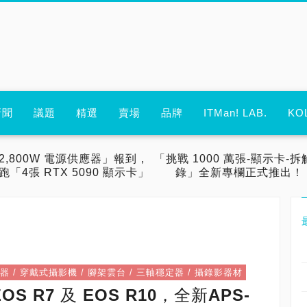
新聞
議題
精選
賣場
品牌
ITMan! LAB.
KO
2,800W 電源供應器」報到，
「挑戰 1000 萬張-顯示卡-拆
跑「4張 RTX 5090 顯示卡」
錄」全新專欄正式推出！
記錄器 / 穿戴式攝影機 / 腳架雲台 / 三軸穩定器 / 攝錄影器材
OS R7 及 EOS R10，全新APS-