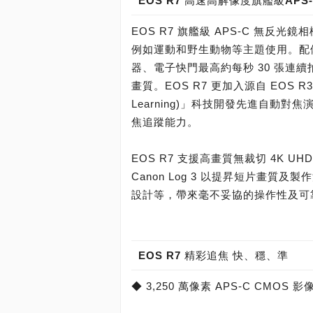
EOS R7 高速高解像度旗艦級AP
EOS R7 旗艦級 APS-C 無
例如運動和野生動物等主題使用。配備 Can
器、電子快門最高約每秒 30 張連續
畫質。EOS R7 更加入源自 EOS R3
Learning)」科技開發先進自動
焦追蹤能力。
EOS R7 支援高畫質無裁切 4K UHD 
Canon Log 3 以提昇短片畫質
設計等，帶來毫不妥協的操作性及可
EOS R7 精彩追焦 快、穩、準
◆ 3,250 萬像素 APS-C CMOS 