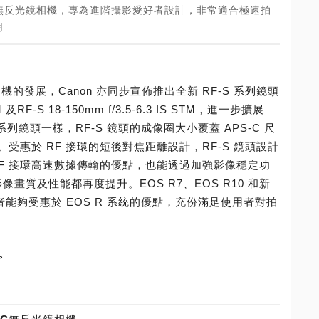
PS-C 無反光鏡相機，專為進階攝影愛好者設計，非常適合極速拍
用
鏡相機的發展，Canon 亦同步宣佈推出全新 RF-S 系列鏡頭
STM 及RF-S 18-150mm f/3.5-6.3 IS STM，進一步擴展
M 系列鏡頭一樣，RF-S 鏡頭的成像圈大小覆蓋 APS-C 尺
受惠於 RF 接環的短後對焦距離設計，RF-S 鏡頭設計
 RF 接環高速數據傳輸的優點，也能透過加強影像穩定功
影像畫質及性能都再度提升。EOS R7、EOS R10 和新
者能夠受惠於 EOS R 系統的優點，充份滿足使用者對拍
>