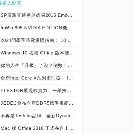
最多人點閱
SP廣穎電通將於德國2015 Embedded World展示全方位工控系列產品
InWin 805 NVIDIA EDITION機殼爆紅，迎廣GeForce GTX特仕版機箱正式開賣！
2024開學季筆電選購指南： 10大熱銷筆電推薦榜
Windows 10 搭載 Office 版本聲明稿 Office Mobile 、 Office 2016 與 Office 365 版本差異說明
你的人生「升級」了沒？倒數十天！Windows 10開闊你的無限視野
全新Intel Core X系列處理器－ Intel Core i9 極致版處理器 重裝上陣
PLEXTOR展現軟實力，一舉推出三大獨家軟體
JEDEC發布全新DDR5標準規範，從DDR5-4800起跳! 將加速導入下世代高效能電腦系統
不再是Toshiba品牌，全新Dynabook 2019 新品發布，透過運算與服務改變世界
Mac 版 Office 2016 正式在台上市！