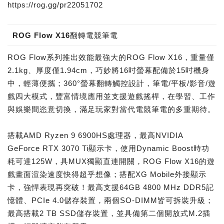
https://rog.gg/pr22051702
ROG Flow X16翻轉電競筆電
ROG Flow系列推出效能最強大的ROG Flow X16，重量僅
2.1kg、厚度僅1.94cm，巧妙將16吋螢幕配備於15吋機身
中，輕薄便攜；360°螢幕翻轉觸控設計，筆電/平板/影音/遊
戲四大模式，豐富情境應用並支援遊戲搖桿，在學習、工作
與娛樂間恣意切換，滿足玩家對當代電競筆電的多重期待。
搭載AMD Ryzen 9 6900HS處理器，最高NVIDIA
GeForce RTX 3070 Ti顯示卡，使用Dynamic Boost時功
耗可達125W，具MUX獨顯直連開關，ROG Flow X16的遊
戲畫面渲染速度快得超乎想像；搭配XG Mobile外接顯示
卡，強悍表現再突破！最高支援64GB 4800 MHz DDR5記
憶體、PCIe 4.0儲存裝置，兩個SO-DIMM皆可拆裝升級；
最高搭載2 TB SSD儲存裝置，並具備第二個開放式M.2插