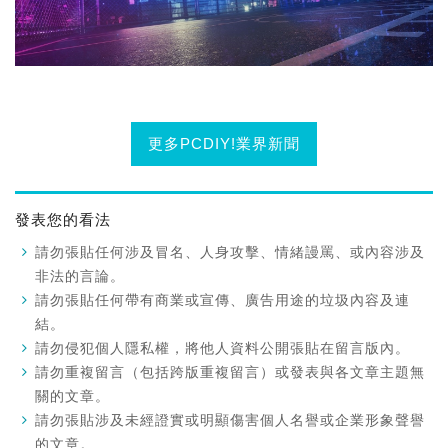
更多PCDIY!業界新聞
發表您的看法
請勿張貼任何涉及冒名、人身攻擊、情緒謾罵、或內容涉及
非法的言論。
請勿張貼任何帶有商業或宣傳、廣告用途的垃圾內容及連
結。
請勿侵犯個人隱私權，將他人資料公開張貼在留言版內。
請勿重複留言（包括跨版重複留言）或發表與各文章主題無
關的文章。
請勿張貼涉及未經證實或明顯傷害個人名譽或企業形象聲譽
的文章。