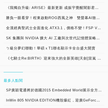
《我獨自升級: ARISE》最新更新 成振宇覺醒闇影君主繼承者
勝負一眼看穿！程東啟動ROG西風之神 雙螢幕AI致勝全局
全漢經典聖武士全面進化 ATX3.1，價格不變！FSP VIC BD+ 電競入門最強銅牌電源！ ATX 3.1、全新壓紋線材、登錄享 5 年保固，打造新世代入門電競首選
SK 集團與 NVIDIA 擴大 AI 工廠與次世代記憶體策略合作 規模逾 5,000 億美元的 NVIDIA-SK AI 計畫（NVIDIA-SK AI Initiative）， 涵蓋 SK Telecom 最高達 2GW 的 AI 工廠，以及與 SK 海力士的長期 AI 記憶體合作
ㄅ級分夢幻聯動！華碩ｘT1聯名顯示卡全台盛大開賣
《七騎士Re:BIRTH》迎來強大的全新英雄[天劍]宣嵐 同步推出韓國主題劇情
最多人點閱
SP廣穎電通將於德國2015 Embedded World展示全方位工控系列產品
InWin 805 NVIDIA EDITION機殼爆紅，迎廣GeForce GTX特仕版機箱正式開賣！