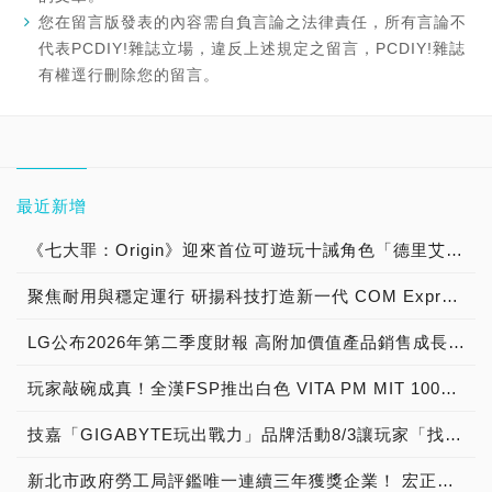
您在留言版發表的內容需自負言論之法律責任，所有言論不
代表PCDIY!雜誌立場，違反上述規定之留言，PCDIY!雜誌
有權逕行刪除您的留言。
最近新增
《七大罪：Origin》迎來首位可遊玩十誡角色「德里艾利」
聚焦耐用與穩定運行 研揚科技打造新一代 COM Express Type 6 模組
LG公布2026年第二季度財報 高附加價值產品銷售成長與成本競爭力提升，營業獲利年增 147%
玩家敲碗成真！全漢FSP推出白色 VITA PM MIT 1000W 靜音電源純白上市！ MIT 白金電源首度披上純白戰袍，支援 ATX 3.1、PCIe 5.1，10年保固！
技嘉「GIGABYTE玩出戰力」品牌活動8/3讓玩家「找到專屬配備」
新北市政府勞工局評鑑唯一連續三年獲獎企業！ 宏正三度榮膺新北市政府<友善移工企業>殊榮