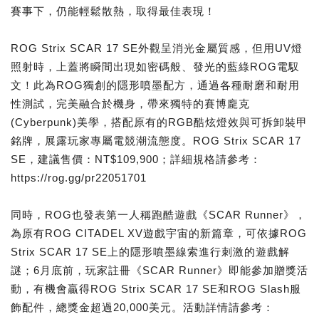
賽事下，仍能輕鬆散熱，取得最佳表現！
ROG Strix SCAR 17 SE外觀呈消光金屬質感，但用UV燈
照射時，上蓋將瞬間出現如密碼般、發光的藍綠ROG電馭
文！此為ROG獨創的隱形噴墨配方，通過各種耐磨和耐用
性測試，完美融合於機身，帶來獨特的賽博龐克
(Cyberpunk)美學，搭配原有的RGB酷炫燈效與可拆卸裝甲
銘牌，展露玩家專屬電競潮流態度。ROG Strix SCAR 17
SE，建議售價：NT$109,900；詳細規格請參考：
https://rog.gg/pr22051701
同時，ROG也發表第一人稱跑酷遊戲《SCAR Runner》，
為原有ROG CITADEL XV遊戲宇宙的新篇章，可依據ROG
Strix SCAR 17 SE上的隱形噴墨線索進行刺激的遊戲解
謎；6月底前，玩家註冊《SCAR Runner》即能參加贈獎活
動，有機會贏得ROG Strix SCAR 17 SE和ROG Slash服
飾配件，總獎金超過20,000美元。活動詳情請參考：