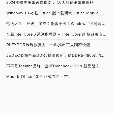
2024開學季筆電選購指南： 10大熱銷筆電推薦榜
Windows 10 搭載 Office 版本聲明稿 Office Mobile 、 Office 2016 與 Office 365 版本差異說明
你的人生「升級」了沒？倒數十天！Windows 10開闊你的無限視野
全新Intel Core X系列處理器－ Intel Core i9 極致版處理器 重裝上陣
PLEXTOR展現軟實力，一舉推出三大獨家軟體
JEDEC發布全新DDR5標準規範，從DDR5-4800起跳! 將加速導入下世代高效能電腦系統
不再是Toshiba品牌，全新Dynabook 2019 新品發布，透過運算與服務改變世界
Mac 版 Office 2016 正式在台上市！
microSD技術邁入第十年，SanDisk microSD記憶卡出貨量突破20億片
英特爾前進3D NAND，發表Intel SSD 600p、6000p、E 5420s、E 6000p、DC P3520、DC S3520固態硬碟！