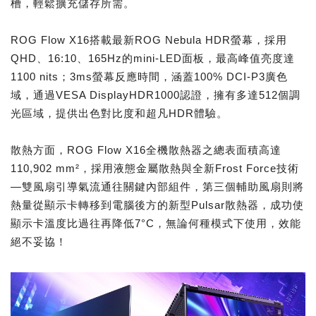
槽，輕鬆擴充儲存所需。
ROG Flow X16搭載最新ROG Nebula HDR螢幕，採用
QHD、16:10、165Hz的mini-LED面板，最高峰值亮度達
1100 nits；3ms螢幕反應時間，涵蓋100% DCI-P3廣色
域，通過VESA DisplayHDR1000認證，擁有多達512個調
光區域，提供出色對比度和超凡HDR體驗。
散熱方面，ROG Flow X16全機散熱器之總表面積高達
110,902 mm²，採用液態金屬散熱與全新Frost Force技術
—雙風扇引導氣流通往關鍵內部組件，第三個輔助風扇則將
熱量從顯示卡轉移到電腦後方的新型Pulsar散熱器，成功使
顯示卡溫度比過往再降低7°C，無論何種模式下使用，效能
絕不妥協！