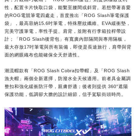
性，配置卡片快取口袋，能繫至腰間或斜背。若想帶著喜愛
的ROG電競筆電四處走，首度推出「ROG Slash筆電保護
袋」，最高容納15.6吋筆電，特殊壓紋纖維、EVA緩衝墊，
完美守護筆電，率性手提、肩背，並附有行李箱拉桿帶設
計；「ROG Slash後背包」有寬廣內部隔間與專用隔板，
最大存放17吋筆電與所有裝備，即使是長途旅行，肩帶與背
面的網眼織布也能確保全天舒適性。
潮流帽款有「ROG Slash Cobra扣帶帽」及「ROG Slash
漁夫帽」兩個全新選擇，防潑水全天候適用。前者具金屬調
整扣和強化緩衝防汗帶，親膚舒適；後者則提供 360°遮陽
保護功能，低調卻大膽的設計細節，信手駕馭街頭時尚。