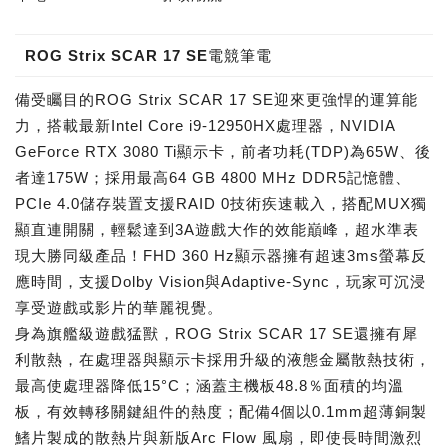
ROG Strix SCAR 17 SE電競筆電
備受矚目的ROG Strix SCAR 17 SE迎來更強悍的運算能
力，搭載最新Intel Core i9-12950HX處理器，NVIDIA
GeForce RTX 3080 Ti顯示卡，前者功耗(TDP)為65W、後
者達175W；採用最高64 GB 4800 MHz DDR5記憶體、
PCIe 4.0儲存裝置支援RAID 0技術疾速載入，搭配MUX獨
顯直連開關，輕鬆達到3A遊戲大作的效能巔峰，超水準表
現大勝同級產品！FHD 360 Hz顯示器擁有超速3ms螢幕反
應時間，支援Dolby Vision與Adaptive-Sync，玩家可沉浸
享受遊戲或影片的華麗視覺。
身為旗艦級遊戲猛獸，ROG Strix SCAR 17 SE還擁有犀
利散熱，在處理器與顯示卡採用升級的液態金屬散熱技術，
最高使處理器降低15°C；涵蓋主機板48.8％面積的均溫
板，有效轉移關鍵組件的熱度；配備4個以0.1mm超薄銅製
鰭片製成的散熱片與新版Arc Flow 風扇，即使長時間激烈