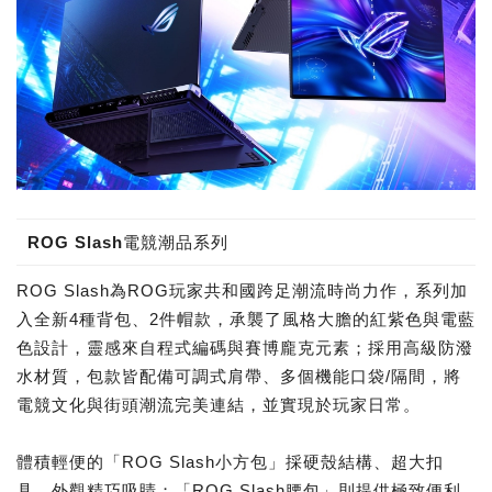
ROG Slash電競潮品系列
ROG Slash為ROG玩家共和國跨足潮流時尚力作，系列加
入全新4種背包、2件帽款，承襲了風格大膽的紅紫色與電藍
色設計，靈感來自程式編碼與賽博龐克元素；採用高級防潑
水材質，包款皆配備可調式肩帶、多個機能口袋/隔間，將
電競文化與街頭潮流完美連結，並實現於玩家日常。
體積輕便的「ROG Slash小方包」採硬殼結構、超大扣
具，外觀精巧吸睛；「ROG Slash腰包」則提供極致便利