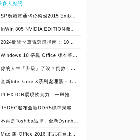
最多人點閱
SP廣穎電通將於德國2015 Embedded World展示全方位工控系列產品
InWin 805 NVIDIA EDITION機殼爆紅，迎廣GeForce GTX特仕版機箱正式開賣！
2024開學季筆電選購指南： 10大熱銷筆電推薦榜
Windows 10 搭載 Office 版本聲明稿 Office Mobile 、 Office 2016 與 Office 365 版本差異說明
你的人生「升級」了沒？倒數十天！Windows 10開闊你的無限視野
全新Intel Core X系列處理器－ Intel Core i9 極致版處理器 重裝上陣
PLEXTOR展現軟實力，一舉推出三大獨家軟體
JEDEC發布全新DDR5標準規範，從DDR5-4800起跳! 將加速導入下世代高效能電腦系統
不再是Toshiba品牌，全新Dynabook 2019 新品發布，透過運算與服務改變世界
Mac 版 Office 2016 正式在台上市！