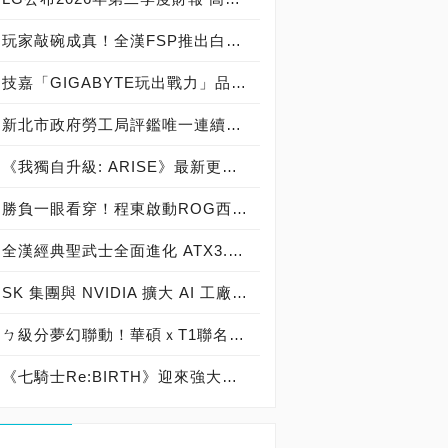
玩家敲碗成真！全漢FSP推出白色 VITA PM MIT 1000W 靜音電源純白上市！ MIT 白金電源首度披上純白戰袍，支援 ATX 3.1、PCIe 5.1，10年保固！
技嘉「GIGABYTE玩出戰力」品牌活動8/3讓玩家「找到專屬配備」
新北市政府勞工局評鑑唯一連續三年獲獎企業！ 宏正三度榮膺新北市政府<友善移工企業>殊榮
《我獨自升級: ARISE》最新更新 成振宇覺醒闇影君主繼承者
勝負一眼看穿！程東啟動ROG西風之神 雙螢幕AI致勝全局
全漢經典聖武士全面進化 ATX3.1，價格不變！FSP VIC BD+ 電競入門最強銅牌電源！ ATX 3.1、全新壓紋線材、登錄享 5 年保固，打造新世代入門電競首選
SK 集團與 NVIDIA 擴大 AI 工廠與次世代記憶體策略合作 規模逾 5,000 億美元的 NVIDIA-SK AI 計畫（NVIDIA-SK AI Initiative）， 涵蓋 SK Telecom 最高達 2GW 的 AI 工廠，以及與 SK 海力士的長期 AI 記憶體合作
ㄅ級分夢幻聯動！華碩ｘT1聯名顯示卡全台盛大開賣
《七騎士Re:BIRTH》迎來強大的全新英雄[天劍]宣嵐 同步推出韓國主題劇情