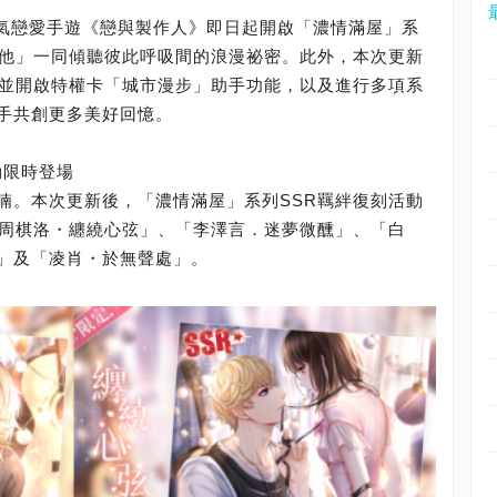
氣戀愛手遊《戀與製作人》即日起開啟「濃情滿屋」系
「他」一同傾聽彼此呼吸間的浪漫祕密。此外，本次更新
，並開啟特權卡「城市漫步」助手功能，以及進行多項系
手共創更多美好回憶。
動限時登場
喃。本次更新後，「濃情滿屋」系列SSR羈絆復刻活動
「周棋洛・纏繞心弦」、「李澤言．迷夢微醺」、「白
」及「凌肖・於無聲處」。