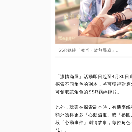
SSR羈絆「凌肖・於無聲處」。
「濃情滿屋」活動即日起至4月30
探索不同角色的副本，將可獲得對應
可領取該角色的SSR羈絆碎片。
此外，玩家在探索副本時，有機率觸
額外獲得更多「心動溫度」或「祕園
段「心動事件」劇情故事，每位角色
*1」。