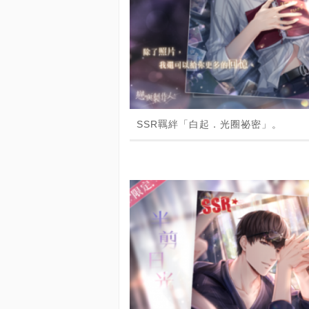
SSR羈絆「白起．光圈祕密」。