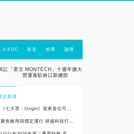
L X KOC
影音
粉專
論壇
解記
「君主 MONTECH」十週年擴大
營運進駐林口新總部
最近新增
《七大罪：Origin》迎來首位可遊玩十誡角色「德里艾利」
聚焦耐用與穩定運行 研揚科技打造新一代 COM Express Type 6 模組
LG公布2026年第二季度財報 高附加價值產品銷售成長與成本競爭力提升，營業獲利年增 147%