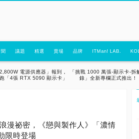
新聞
議題
精選
賣場
品牌
ITMan! LAB.
KO
2,800W 電源供應器」報到，
「挑戰 1000 萬張-顯示卡-拆
跑「4張 RTX 5090 顯示卡」
錄」全新專欄正式推出！
的浪漫祕密，《戀與製作人》「濃情
動限時登場