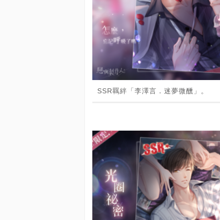
SSR羈絆「李澤言．迷夢微醺」。