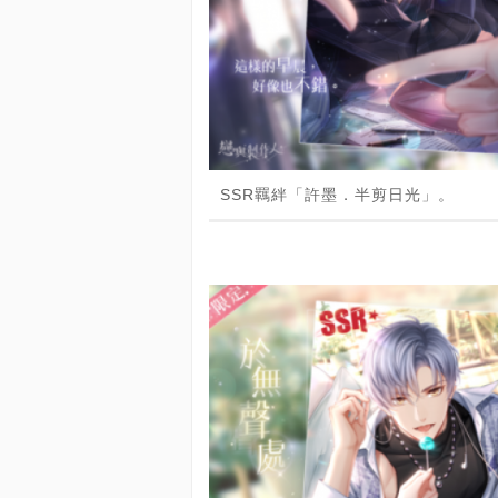
SSR羈絆「許墨．半剪日光」。