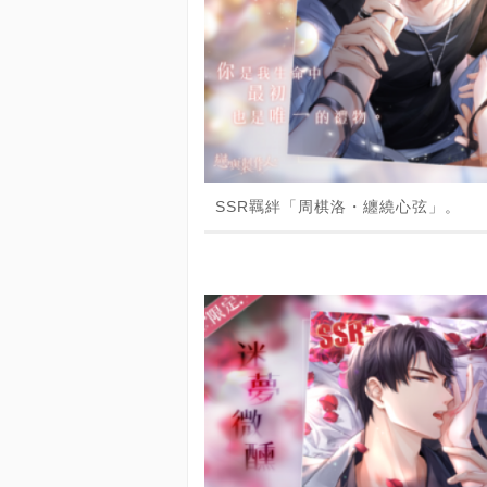
SSR羈絆「周棋洛・纏繞心弦」。