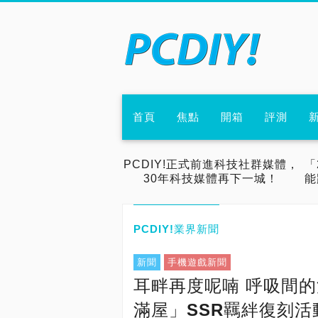
首頁
焦點
開箱
評測
PCDIY!正式前進科技社群媒體，
「
30年科技媒體再下一城！
能
PCDIY!業界新聞
新聞
手機遊戲新聞
耳畔再度呢喃 呼吸間
滿屋」SSR羈絆復刻活