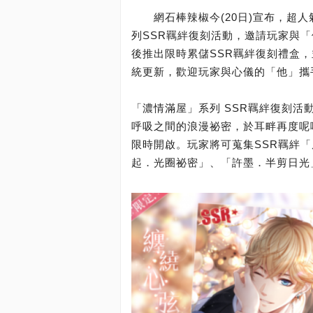
網石棒辣椒今(20日)宣布，超人
列SSR羈絆復刻活動，邀請玩家與
後推出限時累儲SSR羈絆復刻禮盒
統更新，歡迎玩家與心儀的「他」攜
「濃情滿屋」系列 SSR羈絆復刻活
呼吸之間的浪漫祕密，於耳畔再度呢
限時開啟。玩家將可蒐集SSR羈絆
起．光圈祕密」、「許墨．半剪日光