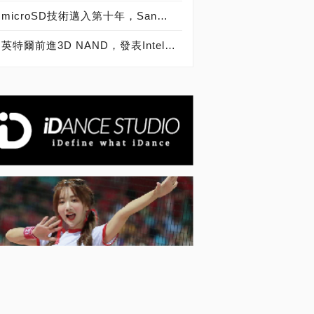
microSD技術邁入第十年，SanDisk microSD記憶卡出貨量突破20億片
英特爾前進3D NAND，發表Intel SSD 600p、6000p、E 5420s、E 6000p、DC P3520、DC S3520固態硬碟！