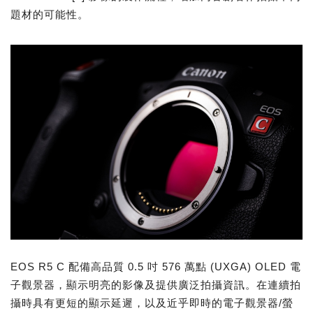
題材的可能性。
EOS R5 C 配備高品質 0.5 吋 576 萬點 (UXGA) OLED 電
子觀景器，顯示明亮的影像及提供廣泛拍攝資訊。在連續拍
攝時具有更短的顯示延遲，以及近乎即時的電子觀景器/螢