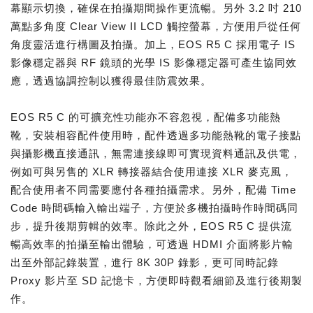
幕顯示切換，確保在拍攝期間操作更流暢。另外 3.2 吋 210
萬點多角度 Clear View II LCD 觸控螢幕，方便用戶從任何
角度靈活進行構圖及拍攝。加上，EOS R5 C 採用電子 IS
影像穩定器與 RF 鏡頭的光學 IS 影像穩定器可產生協同效
應，透過協調控制以獲得最佳防震效果。
EOS R5 C 的可擴充性功能亦不容忽視，配備多功能熱
靴，安裝相容配件使用時，配件透過多功能熱靴的電子接點
與攝影機直接通訊，無需連接線即可實現資料通訊及供電，
例如可與另售的 XLR 轉接器結合使用連接 XLR 麥克風，
配合使用者不同需要應付各種拍攝需求。另外，配備 Time
Code 時間碼輸入輸出端子，方便於多機拍攝時作時間碼同
步，提升後期剪輯的效率。除此之外，EOS R5 C 提供流
暢高效率的拍攝至輸出體驗，可透過 HDMI 介面將影片輸
出至外部記錄裝置，進行 8K 30P 錄影，更可同時記錄
Proxy 影片至 SD 記憶卡，方便即時觀看細節及進行後期製
作。