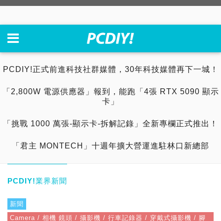
PCDIY!正式前進科技社群媒體，30年科技媒體再下一城！
「2,800W 電源供應器」報到，能跑「4張 RTX 5090 顯示
卡」
「挑戰 1000 萬張-顯示卡-拆解記錄」全新專欄正式推出！
「君主 MONTECH」十週年擴大營運進駐林口新總部
PCDIY!業界新聞
新聞
Camera / 相機 鏡頭 / 攝影機 / 行車記錄器 / 穿戴式攝影機 / 腳