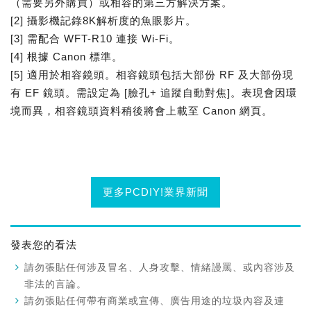
（需要另外購買）或相容的第三方解決方案。
[2] 攝影機記錄8K解析度的魚眼影片。
[3] 需配合 WFT-R10 連接 Wi-Fi。
[4] 根據 Canon 標準。
[5] 適用於相容鏡頭。相容鏡頭包括大部份 RF 及大部份現
有 EF 鏡頭。需設定為 [臉孔+ 追蹤自動對焦]。表現會因環
境而異，相容鏡頭資料稍後將會上載至 Canon 網頁。
更多PCDIY!業界新聞
發表您的看法
請勿張貼任何涉及冒名、人身攻擊、情緒謾罵、或內容涉及
非法的言論。
請勿張貼任何帶有商業或宣傳、廣告用途的垃圾內容及連