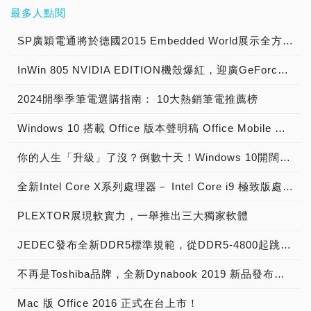
最多人點閱
SP廣穎電通將於德國2015 Embedded World展示全方位工控系列產品
InWin 805 NVIDIA EDITION機殼爆紅，迎廣GeForce GTX特仕版機箱正式開賣！
2024開學季筆電選購指南： 10大熱銷筆電推薦榜
Windows 10 搭載 Office 版本聲明稿 Office Mobile 、 Office 2016 與 Office 365 版本差異說明
你的人生「升級」了沒？倒數十天！Windows 10開闊你的無限視野
全新Intel Core X系列處理器－ Intel Core i9 極致版處理器 重裝上陣
PLEXTOR展現軟實力，一舉推出三大獨家軟體
JEDEC發布全新DDR5標準規範，從DDR5-4800起跳! 將加速導入下世代高效能電腦系統
不再是Toshiba品牌，全新Dynabook 2019 新品發布，透過運算與服務改變世界
Mac 版 Office 2016 正式在台上市！