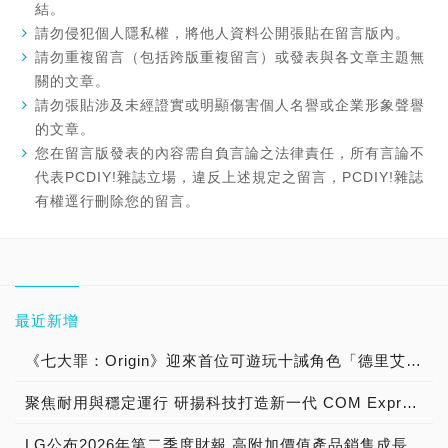
結。
請勿侵犯個人隱私權，將他人資料公開張貼在留言版內。
請勿重複留言（包括跨版重複留言）或發表與各文章主題無
關的文章。
請勿張貼涉及未經證實或明顯傷害個人名譽或企業形象聲譽
的文章。
您在留言版發表的內容需自負言論之法律責任，所有言論不
代表PCDIY!雜誌立場，違反上述規定之留言，PCDIY!雜誌
有權逕行刪除您的留言。
最近新增
《七大罪：Origin》迎來首位可遊玩十誡角色「德里艾利」
聚焦耐用與穩定運行 研揚科技打造新一代 COM Express Type 6 模組
LG公布2026年第二季度財報 高附加價值產品銷售成長與成本競爭力提升，營業獲利年增 147%