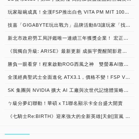
玩家敲碗成真！全漢FSP推出白色 VITA PM MIT 1000W 靜音電源純白上市！ MIT 白金電源首度披上純白戰袍，支援 ATX 3.1、PCIe 5.1，10年保固！
技嘉「GIGABYTE玩出戰力」品牌活動8/3讓玩家「找到專屬配備」
新北市政府勞工局評鑑唯一連續三年獲獎企業！ 宏正三度榮膺新北市政府<友善移工企業>殊榮
《我獨自升級: ARISE》最新更新 成振宇覺醒闇影君主繼承者
勝負一眼看穿！程東啟動ROG西風之神 雙螢幕AI致勝全局
全漢經典聖武士全面進化 ATX3.1，價格不變！FSP VIC BD+ 電競入門最強銅牌電源！ ATX 3.1、全新壓紋線材、登錄享 5 年保固，打造新世代入門電競首選
SK 集團與 NVIDIA 擴大 AI 工廠與次世代記憶體策略合作 規模逾 5,000 億美元的 NVIDIA-SK AI 計畫（NVIDIA-SK AI Initiative）， 涵蓋 SK Telecom 最高達 2GW 的 AI 工廠，以及與 SK 海力士的長期 AI 記憶體合作
ㄅ級分夢幻聯動！華碩ｘT1聯名顯示卡全台盛大開賣
《七騎士Re:BIRTH》迎來強大的全新英雄[天劍]宣嵐 同步推出韓國主題劇情