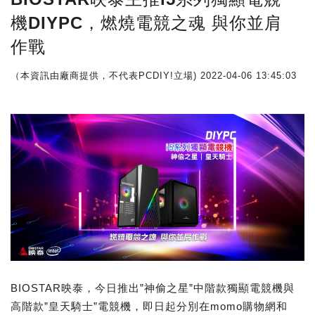
機DIYPC，燃燒電競之魂 與你並肩
作戰
（本資訊由廠商提供，不代表PCDIY!立場)
2022-04-06 13:45:03
BIOSTAR映泰，今日推出”神偷之星”中階款獨顯電競機與
高階款”皇天騎士”電競機，即日起分別在momo購物網和