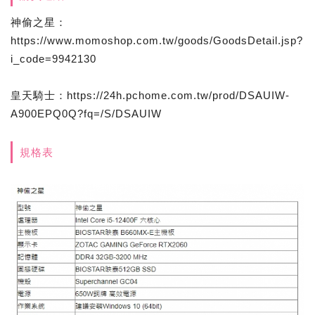
神偷之星：
https://www.momoshop.com.tw/goods/GoodsDetail.jsp?
i_code=9942130
皇天騎士：https://24h.pchome.com.tw/prod/DSAUIW-
A900EPQ0Q?fq=/S/DSAUIW
規格表