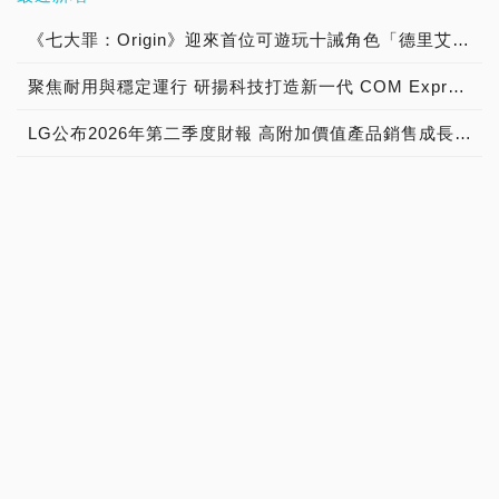
《七大罪：Origin》迎來首位可遊玩十誡角色「德里艾利」
聚焦耐用與穩定運行 研揚科技打造新一代 COM Express Type 6 模組
LG公布2026年第二季度財報 高附加價值產品銷售成長與成本競爭力提升，營業獲利年增 147%
玩家敲碗成真！全漢FSP推出白色 VITA PM MIT 1000W 靜音電源純白上市！ MIT 白金電源首度披上純白戰袍，支援 ATX 3.1、PCIe 5.1，10年保固！
技嘉「GIGABYTE玩出戰力」品牌活動8/3讓玩家「找到專屬配備」
新北市政府勞工局評鑑唯一連續三年獲獎企業！ 宏正三度榮膺新北市政府<友善移工企業>殊榮
《我獨自升級: ARISE》最新更新 成振宇覺醒闇影君主繼承者
勝負一眼看穿！程東啟動ROG西風之神 雙螢幕AI致勝全局
全漢經典聖武士全面進化 ATX3.1，價格不變！FSP VIC BD+ 電競入門最強銅牌電源！ ATX 3.1、全新壓紋線材、登錄享 5 年保固，打造新世代入門電競首選
SK 集團與 NVIDIA 擴大 AI 工廠與次世代記憶體策略合作 規模逾 5,000 億美元的 NVIDIA-SK AI 計畫（NVIDIA-SK AI Initiative）， 涵蓋 SK Telecom 最高達 2GW 的 AI 工廠，以及與 SK 海力士的長期 AI 記憶體合作