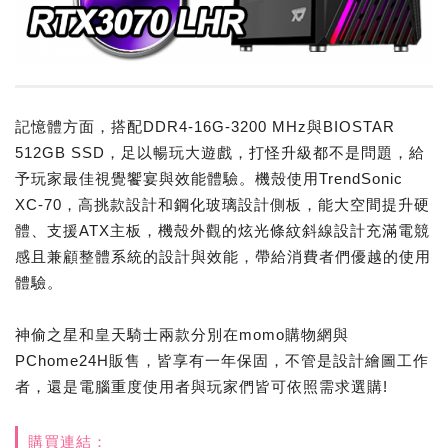
記憶體方面，搭配DDR4-16G-3200 MHz與BIOSTAR
512GB SSD，足以暢玩大遊戲，打怪升級都不是問題，給
予玩家最佳視覺饗宴與效能體驗。機殼使用TrendSonic
XC-70，高挑款設計和鋼化玻璃設計側板，能大空間提升硬
體、支援ATX主板，機殼外觀的炫光條紋斜線設計充滿電競
感且兼顧整體系統的設計與效能，帶給消費者們優越的使用
體驗。
神偷之星和皇天騎士兩款分別在momo購物網與
PChome24H販售，皆享有一年保固，不管是設計繪圖工作
者，還是電腦重度使用者與玩家們皆可依照需求選購!
購買連結：