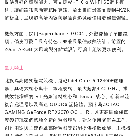
提供良好的穩壓能力。可支援Wi-Fi 6 & Wi-Fi 6E網卡模
組，讓網路訊息涵蓋範圍更遠。輸出畫面最高支援到4K/2K
解析度，呈現超高清內容與超逼真影像給使用者絕佳體驗。
機殼方面，採用Superchannel GC04，外觀像極了單眼鏡
頭，俏皮可愛且具有特色，並兼具最佳散熱設計，前置的
20cm ARGB 大風扇與分離式設計可讓上組裝更加便利。
皇天騎士
此款為高階獨顯電競機，搭載Intel Core i5-12400F處理
器，具備六核心與十二線程規格，最大超頻4.40 GHz。搭
載效能增幅的 RT 光線追縱核心和 Tensor 核心、嶄新串流
複合處理器以及高速 GDDR6 記憶體。顯卡為ZOTAC
GAMING GeForce RTX3070 OC LHR，以更高圖像保真
度帶領玩家們體驗全新的遊戲境界，對於使用者們在工作、
創作用途與主流遊戲高階遊戲等都能提供極致效能。主機板
則與神偷之星相同，搭載BIOSTAR的B660MX-E主機板，