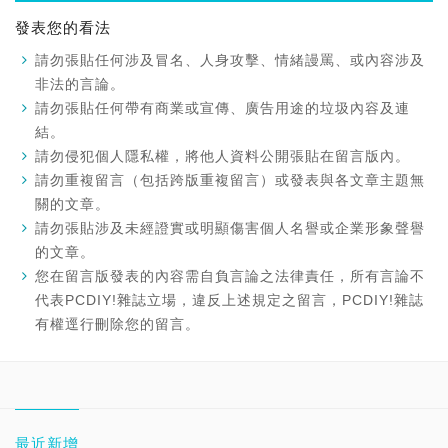
發表您的看法
請勿張貼任何涉及冒名、人身攻擊、情緒謾罵、或內容涉及
非法的言論。
請勿張貼任何帶有商業或宣傳、廣告用途的垃圾內容及連
結。
請勿侵犯個人隱私權，將他人資料公開張貼在留言版內。
請勿重複留言（包括跨版重複留言）或發表與各文章主題無
關的文章。
請勿張貼涉及未經證實或明顯傷害個人名譽或企業形象聲譽
的文章。
您在留言版發表的內容需自負言論之法律責任，所有言論不
代表PCDIY!雜誌立場，違反上述規定之留言，PCDIY!雜誌
有權逕行刪除您的留言。
最近新增