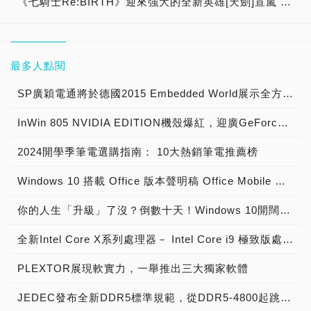
《七騎士Re:BIRTH》迎來強大的全新英雄[天劍]宣嵐 同步推出韓國主題劇情
最多人點閱
SP廣穎電通將於德國2015 Embedded World展示全方位工控系列產品
InWin 805 NVIDIA EDITION機殼爆紅，迎廣GeForce GTX特仕版機箱正式開賣！
2024開學季筆電選購指南： 10大熱銷筆電推薦榜
Windows 10 搭載 Office 版本聲明稿 Office Mobile 、 Office 2016 與 Office 365 版本差異說明
你的人生「升級」了沒？倒數十天！Windows 10開闊你的無限視野
全新Intel Core X系列處理器－ Intel Core i9 極致版處理器 重裝上陣
PLEXTOR展現軟實力，一舉推出三大獨家軟體
JEDEC發布全新DDR5標準規範，從DDR5-4800起跳! 將加速導入下世代高效能電腦系統