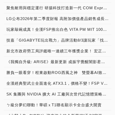
聚焦耐用與穩定運行 研揚科技打造新一代 COM Express Type 6 模組
LG公布2026年第二季度財報 高附加價值產品銷售成長與成本競爭力提升，營業獲利年增 147%
玩家敲碗成真！全漢FSP推出白色 VITA PM MIT 1000W 靜音電源純白上市！ MIT 白金電源首度披上純白戰袍，支援 ATX 3.1、PCIe 5.1，10年保固！
技嘉「GIGABYTE玩出戰力」品牌活動8/3讓玩家「找到專屬配備」
新北市政府勞工局評鑑唯一連續三年獲獎企業！ 宏正三度榮膺新北市政府<友善移工企業>殊榮
《我獨自升級: ARISE》最新更新 成振宇覺醒闇影君主繼承者
勝負一眼看穿！程東啟動ROG西風之神 雙螢幕AI致勝全局
全漢經典聖武士全面進化 ATX3.1，價格不變！FSP VIC BD+ 電競入門最強銅牌電源！ ATX 3.1、全新壓紋線材、登錄享 5 年保固，打造新世代入門電競首選
SK 集團與 NVIDIA 擴大 AI 工廠與次世代記憶體策略合作 規模逾 5,000 億美元的 NVIDIA-SK AI 計畫（NVIDIA-SK AI Initiative）， 涵蓋 SK Telecom 最高達 2GW 的 AI 工廠，以及與 SK 海力士的長期 AI 記憶體合作
ㄅ級分夢幻聯動！華碩ｘT1聯名顯示卡全台盛大開賣