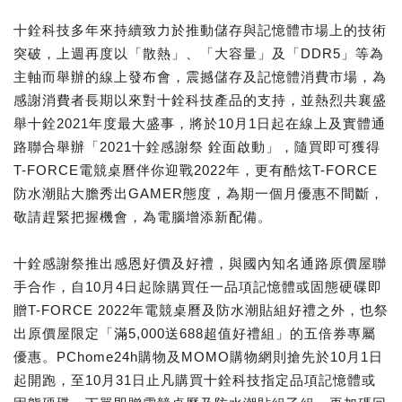
十銓科技多年來持續致力於推動儲存與記憶體市場上的技術
突破，上週再度以「散熱」、「大容量」及「DDR5」等為
主軸而舉辦的線上發布會，震撼儲存及記憶體消費市場，為
感謝消費者長期以來對十銓科技產品的支持，並熱烈共襄盛
舉十銓2021年度最大盛事，將於10月1日起在線上及實體通
路聯合舉辦「2021十銓感謝祭 銓面啟動」，隨買即可獲得
T-FORCE電競桌曆伴你迎戰2022年，更有酷炫T-FORCE
防水潮貼大膽秀出GAMER態度，為期一個月優惠不間斷，
敬請趕緊把握機會，為電腦增添新配備。
十銓感謝祭推出感恩好價及好禮，與國內知名通路原價屋聯
手合作，自10月4日起除購買任一品項記憶體或固態硬碟即
贈T-FORCE 2022年電競桌曆及防水潮貼組好禮之外，也祭
出原價屋限定「滿5,000送688超值好禮組」的五倍券專屬
優惠。PChome24h購物及MOMO購物網則搶先於10月1日
起開跑，至10月31日止凡購買十銓科技指定品項記憶體或