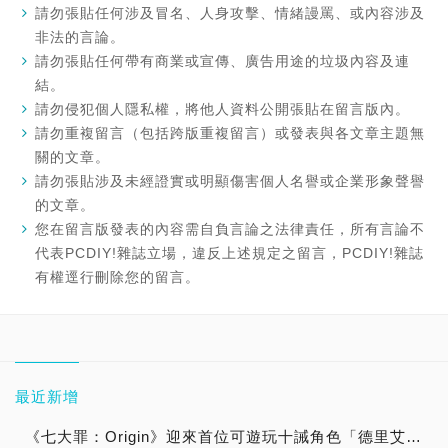
請勿張貼任何涉及冒名、人身攻擊、情緒謾罵、或內容涉及
非法的言論。
請勿張貼任何帶有商業或宣傳、廣告用途的垃圾內容及連
結。
請勿侵犯個人隱私權，將他人資料公開張貼在留言版內。
請勿重複留言（包括跨版重複留言）或發表與各文章主題無
關的文章。
請勿張貼涉及未經證實或明顯傷害個人名譽或企業形象聲譽
的文章。
您在留言版發表的內容需自負言論之法律責任，所有言論不
代表PCDIY!雜誌立場，違反上述規定之留言，PCDIY!雜誌
有權逕行刪除您的留言。
最近新增
《七大罪：Origin》迎來首位可遊玩十誡角色「德里艾利」