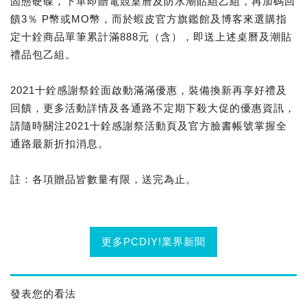
固態硬碟，下單即贈電競桌曆及防水潮貼組乙組，再加碼回
饋3％ P幣或MO幣，而於蝦皮官方旗鑑館及博客來選購指
定十銓商品單筆累計滿888元（含），即送上述桌曆及潮貼
禮品包乙組。
2021十銓感謝祭銓面啟動滿滿優惠，裝備換新再享好禮及
回饋，更多活動詳情及各通路不定期下殺大促的優惠資訊，
請隨時關注2021十銓感謝祭活動頁及官方臉書帳號掌握全
通路最新折扣消息。
註：各項贈品皆數量有限，送完為止。
更多PCDIY!業界新聞
發表您的看法