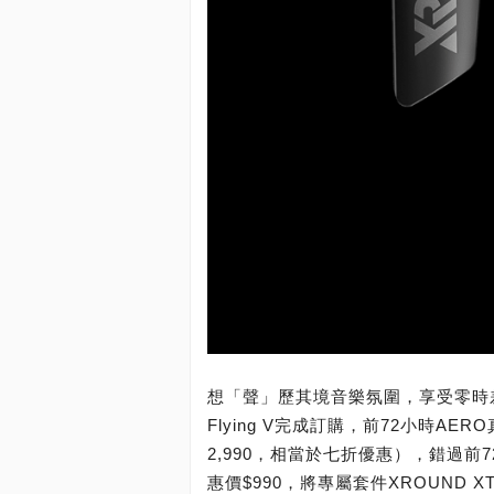
想「聲」歷其境音樂氛圍，享受零時
Flying V完成訂購，前72小時AE
2,990，相當於七折優惠），錯過前
惠價$990，將專屬套件XROUND 