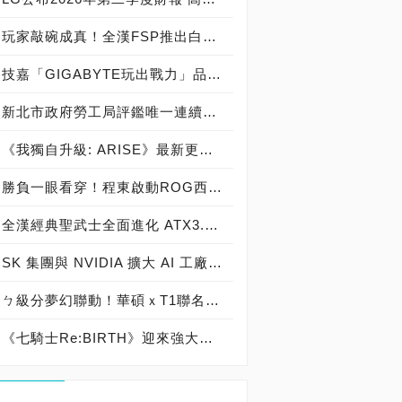
玩家敲碗成真！全漢FSP推出白色 VITA PM MIT 1000W 靜音電源純白上市！ MIT 白金電源首度披上純白戰袍，支援 ATX 3.1、PCIe 5.1，10年保固！
技嘉「GIGABYTE玩出戰力」品牌活動8/3讓玩家「找到專屬配備」
新北市政府勞工局評鑑唯一連續三年獲獎企業！ 宏正三度榮膺新北市政府<友善移工企業>殊榮
《我獨自升級: ARISE》最新更新 成振宇覺醒闇影君主繼承者
勝負一眼看穿！程東啟動ROG西風之神 雙螢幕AI致勝全局
全漢經典聖武士全面進化 ATX3.1，價格不變！FSP VIC BD+ 電競入門最強銅牌電源！ ATX 3.1、全新壓紋線材、登錄享 5 年保固，打造新世代入門電競首選
SK 集團與 NVIDIA 擴大 AI 工廠與次世代記憶體策略合作 規模逾 5,000 億美元的 NVIDIA-SK AI 計畫（NVIDIA-SK AI Initiative）， 涵蓋 SK Telecom 最高達 2GW 的 AI 工廠，以及與 SK 海力士的長期 AI 記憶體合作
ㄅ級分夢幻聯動！華碩ｘT1聯名顯示卡全台盛大開賣
《七騎士Re:BIRTH》迎來強大的全新英雄[天劍]宣嵐 同步推出韓國主題劇情