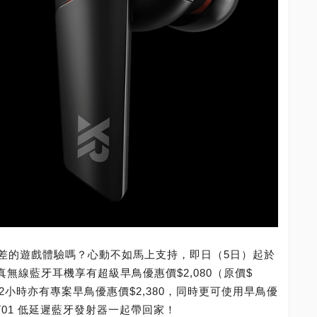
差的遊戲體驗嗎？心動不如馬上支持，即日（5日）起於
RO真無線藍牙耳機享有超級早鳥優惠價$2,080（原價$
72小時亦有專案早鳥優惠價$2,380，同時更可使用早鳥優
XT01 低延遲藍牙發射器一起帶回家！