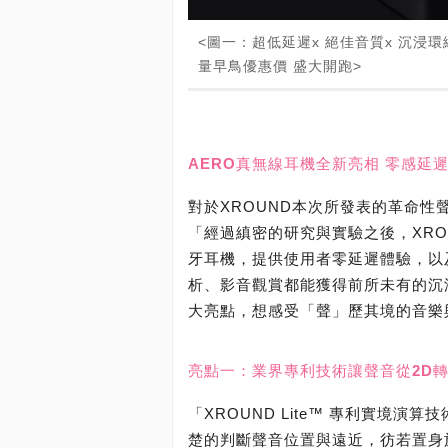
<圖一：超低延遲x 絕佳音質x 沉浸環繞= 
量早鳥優惠價 盛大開跑>
AERO真無線耳機全新亮相 零感延
對於XROUND本次所發表的革命
「經過縝密的研究與實驗之後，XRO
牙耳機，提供使用者零延遲體驗，以
析、影音觀賞都能獲得前所未有的沉
大亮點，想感受「聲」歷其境的音樂
亮點一：業界專利技術讓聲音從2D轉
「XROUND Lite™ 專利實境
楚的判斷聲音位置與遠近，彷若置身