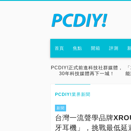
首頁
焦點
開箱
評測
PCDIY!正式前進科技社群媒體，
「
30年科技媒體再下一城！
能
PCDIY!業界新聞
新聞
台灣一流聲學品牌XRO
牙耳機」，挑戰最低延