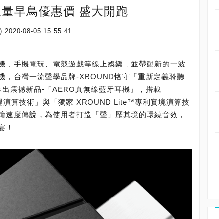
小時限量早鳥優惠價 盛大開跑
)
2020-08-05 15:55:41
機，手機電玩、電競遊戲等線上娛樂，並帶動新的一波
，台灣一流聲學品牌-XROUND恪守「重新定義聆聽
出震撼新品-「AERO真無線藍牙耳機」，搭載
感延遲演算技術」與「獨家 XROUND Lite™專利實境演算技
輸速度傳說，為使用者打造「聲」歷其境的環繞音效，
宴！