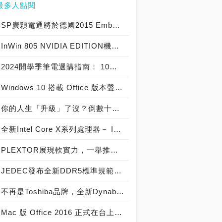
最多人點閱
SP廣穎電通將於德國2015 Embedded World展示全方位工控系列產品
InWin 805 NVIDIA EDITION機殼爆紅，迎廣GeForce GTX特仕版機箱正式開賣！
2024開學季筆電選購指南： 10大熱銷筆電推薦榜
Windows 10 搭載 Office 版本聲明稿 Office Mobile 、 Office 2016 與 Office 365 版本差異說明
你的人生「升級」了沒？倒數十天！Windows 10開闊你的無限視野
全新Intel Core X系列處理器－ Intel Core i9 極致版處理器 重裝上陣
PLEXTOR展現軟實力，一舉推出三大獨家軟體
JEDEC發布全新DDR5標準規範，從DDR5-4800起跳! 將加速導入下世代高效能電腦系統
不再是Toshiba品牌，全新Dynabook 2019 新品發布，透過運算與服務改變世界
Mac 版 Office 2016 正式在台上市！