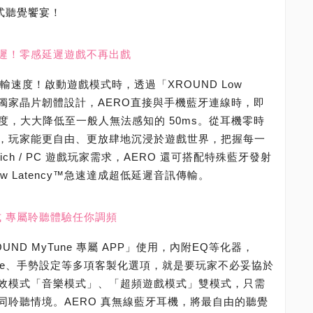
式聽覺饗宴！
遲！零感延遲遊戲不再出戲
輸速度！啟動遊戲模式時，透過「XROUND Low
，與獨家晶片韌體設計，AERO直接與手機藍牙連線時，即
遲速度，大大降低至一般人無法感知的 50ms。從耳機零時
，玩家能更自由、更放肆地沉浸於遊戲世界，把握每一
tich / PC 遊戲玩家需求，AERO 還可搭配特殊藍牙發射
ow Latency™急速達成超低延遲音訊傳輸。
式 專屬聆聽體驗任你調頻
ND MyTune 專屬 APP」使用，內附EQ等化器，
de tone、手勢設定等多項客製化選項，就是要玩家不必妥協於
效模式「音樂模式」、「超頻遊戲模式」雙模式，只需
同聆聽情境。AERO 真無線藍牙耳機，將最自由的聽覺