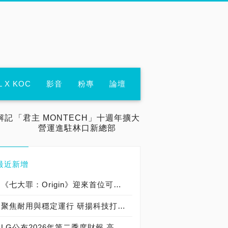
L X KOC
影音
粉專
論壇
解記
「君主 MONTECH」十週年擴大
營運進駐林口新總部
最近新增
《七大罪：Origin》迎來首位可遊玩十誡角色「德里艾利」
聚焦耐用與穩定運行 研揚科技打造新一代 COM Express Type 6 模組
LG公布2026年第二季度財報 高附加價值產品銷售成長與成本競爭力提升，營業獲利年增 147%