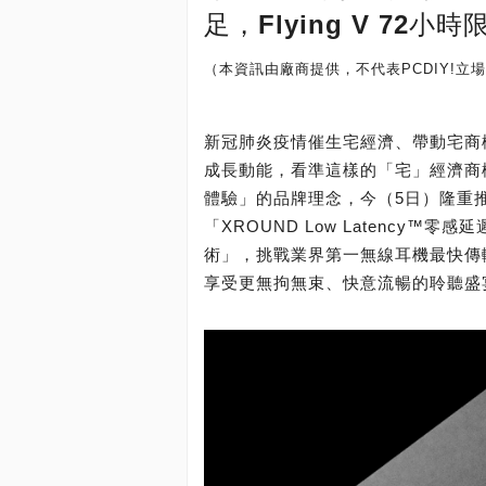
足，Flying V 72
（本資訊由廠商提供，不代表PCDIY!立場
新冠肺炎疫情催生宅經濟、帶動宅商
成長動能，看準這樣的「宅」經濟商機
體驗」的品牌理念，今（5日）隆重推
「XROUND Low Latency™零
術」，挑戰業界第一無線耳機最快傳
享受更無拘無束、快意流暢的聆聽盛