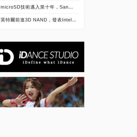
microSD技術邁入第十年，SanDisk microSD記憶卡出貨量突破20億片
英特爾前進3D NAND，發表Intel SSD 600p、6000p、E 5420s、E 6000p、DC P3520、DC S3520固態硬碟！