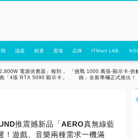
新聞
議題
精選
賣場
品牌
ITMan! LAB.
KO
2,800W 電源供應器」報到，
「挑戰 1000 萬張-顯示卡-拆
跑「4張 RTX 5090 顯示卡」
錄」全新專欄正式推出！
UND推震撼新品「AERO真無線藍
遲！遊戲、音樂兩種需求一機滿