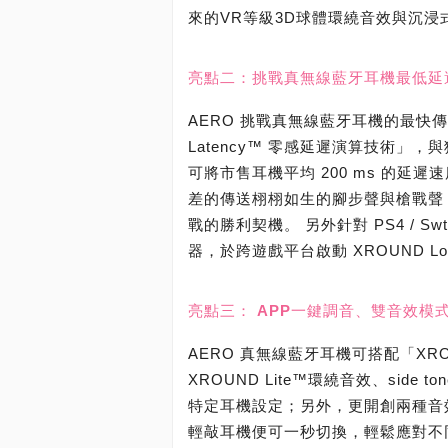
來的VR等級3D球體環繞音效與沉浸
亮點二：挑戰真無線藍牙耳機最低延
AERO 挑戰真無線藍牙耳機的最快傳
Latency™ 零感延遲演算技術」
可將市售耳機平均 200 ms 的延
差的傳送栩栩如生的腳步聲與槍戰聲
戰的勝利契機。 另外針對 PS4 / Sw
器，於跨遊戲平台啟動 XROUND L
亮點三： APP一鍵調音、雙音效模
AERO 真無線藍牙耳機可搭配「XROU
XROUND Lite™環繞音效、si
特定耳機設定；另外，更開創兩種音
輕敲耳機便可一秒切換，輕鬆應對不