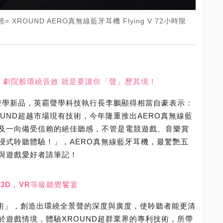
XROUND AERO真無線藍牙耳機 Flying V 72小時限
遲 劇院般環繞音效 就是要讓你「聲」歷其境！
性聲學新品，英霸聲學科技執行長李鵬顯得相當自豪表示：
UND超越市場現有技術，今年隆重推出AERO真無線藍
及一向備受信賴的絕佳聽感，不管是電競遊戲、音樂賞
浸式聆聽體驗！」，AERO真無線藍牙耳機，最驚艷五
與遊戲愛好者請筆記！
3D，VR等級聽覺饗宴
演算技術」，創造出環繞全景聲的深度與廣度，使聆聽者能更清
於遊戲情境，體驗XROUND超群業界的專利技術，所帶