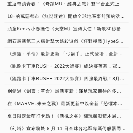
重返奇蹟青春！《奇蹟MU：經典之戰》雙平台正式上市！
18+的萬惡都市《無期迷途》開啟全球地區事前預約活動，同步釋出首支概念PV
頑童Kenzy小春擔任《天堂M》宣傳大使！新歌30秒搶先聽 自稱當最跩槍手，創作新歌不到24小時 Kenzy小春笑說：男人不要怕快，不被外界看好又怎樣？Kenzy小春新歌另類自白： 別怪我囂張
網石最新第三人稱射擊大逃殺遊戲《狂野極戰(HypeSquad)》今日開啟第2次非公開測試
《劍靈：革命》最新更新 「弓箭手」正式登場，全新職業、遊戲內容與各式活動正等待著玩家！
《跑跑卡丁車RUSH+ 2022大師賽》總決賽落幕，冠軍榮耀由【Ruthless】奪下！贏得20萬元獎金
《跑跑卡丁車RUSH+ 2022大師賽》四強最終戰！8月20日（六）總決賽熱血狂飆
別錯過《劍靈：革命》最新更新！滿足玩家期待的多項嶄新內容即將推出
在《MARVEL未來之戰》最新更新中以全新「恐懼本身」制服與世界頭目證明你是值得的
夏日限定最萌打卡點！《新楓之谷》翻玩楓潮積木展前進高雄SKM Park Outlets 《新楓之谷》楓潮代言人！原子少年「天王星」8/15粉絲見面會 即日起8/5 18:00開放網路報名！
《幻塔》宣布將於 8 月 11 日全球各地區專屬伺服器同步跨平台上市，超狂好康！玩遊戲贊助電費 療癒系歌手鄧福如漫博美聲獻唱