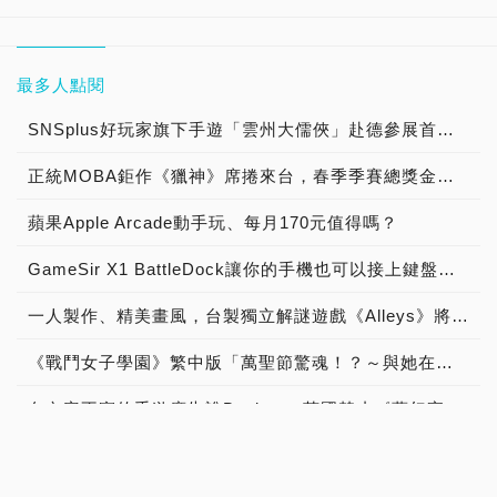
最多人點閱
SNSplus好玩家旗下手遊「雲州大儒俠」赴德參展首度亮相
正統MOBA鉅作《獵神》席捲來台，春季季賽總獎金冠軍獨拿新台幣1000萬!!!
蘋果Apple Arcade動手玩、每月170元值得嗎？
GameSir X1 BattleDock讓你的手機也可以接上鍵盤滑鼠「吃雞」
一人製作、精美畫風，台製獨立解謎遊戲《Alleys》將於5月17日正式上市
《戰鬥女子學園》繁中版「萬聖節驚魂！？～與她在魔界的搗蛋派對～」搞怪登場
向內容不實的手遊廣告說Byebye，英國禁止《夢幻家園》、《夢幻花園》投放廣告
Lenovo推出全新Mirage AR主機與《星際大戰：絕地挑戰》遊戲，邀請到「亞太區負責人」談遊戲與試玩心得！