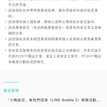
非法的言論。
請勿張貼任何帶有商業或宣傳、廣告用途的垃圾內容及連
結。
請勿侵犯個人隱私權，將他人資料公開張貼在留言版內。
請勿重複留言（包括跨版重複留言）或發表與各文章主題無
關的文章。
請勿張貼涉及未經證實或明顯傷害個人名譽或企業形象聲譽
的文章。
您在留言版發表的內容需自負言論之法律責任，所有言論不
代表PCDIY!雜誌立場，違反上述規定之留言，PCDIY!雜誌
有權逕行刪除您的留言。
最近新增
「小熊維尼」角色們現身《LINE Bubble 2》舉辦活動囉，「維尼」、「小豬」、「跳跳虎」、「屹耳」、「瑞比」和「小荳」等知名角色們都將在遊戲中登場！