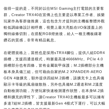
值得一提的是，不同於以往MSI Gaming主打電競的主要客
群，Creator TRX40在宣傳上也主要是以專業工作者、娛樂
玩家作為客群做推廣，這也包含方才提到的主機板整體外觀
較低調線條設計相呼應，視覺上最大亮點在I/O保護蓋上的
獨特線條切割，在搭配RGB燈效後，給人一種主機板鑲著
鑽石的質感，非常有精品氣息。
在硬體規格上，當然也是採用sTRX4腳位，提供八組DDR4
插槽，支援四通道模式，時脈最高達4666MHz。PCIe 4.0
插槽部分也有四條，皆有金屬裝甲保護；M.2插槽部分主機
板本身具備三組，但可藉由自家的M.2 XPANDER-AERO
GEN 4做擴充，額外提供四組M.2插槽，該擴充卡上也具備
顯示卡等級的風扇做散熱，另外也具備M.2通道和M.2溫度
自動檢測功能，方便玩家快速檢測運作狀態，在本身M.2插
槽和擴充的彈性下，讓Creator TRX40主機板最多可以擁有
多達7組M.2插槽，皆支援最新Gen 4模式下運行，可以大幅