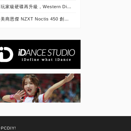
玩家級硬碟再升級，Western Digital Black 5TB、6TB黑標硬碟報到！
美商恩傑 NZXT Noctis 450 創新無懼，經典再現
PCDIY!