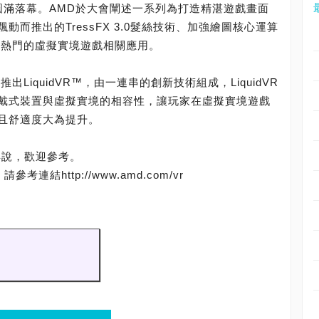
甫圓滿落幕。AMD於大會闡述一系列為打造精湛遊戲畫面
而推出的TressFX 3.0髮絲技術、加強繪圖核心運算
最熱門的虛擬實境遊戲相關應用。
LiquidVR™，由一連串的創新技術組成，LiquidVR
戴式裝置與虛擬實境的相容性，讓玩家在虛擬實境遊戲
且舒適度大為提升。
技術解說，歡迎參考。
結http://www.amd.com/vr