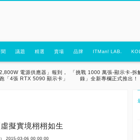
新聞
議題
精選
賣場
品牌
ITMan! LAB.
KO
2,800W 電源供應器」報到，
「挑戰 1000 萬張-顯示卡-拆
跑「4張 RTX 5090 顯示卡」
錄」全新專欄正式推出！
術 讓虛擬實境栩栩如生
場）
2015-03-06 00:00:00