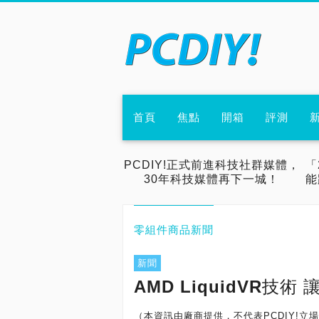
首頁
焦點
開箱
評測
PCDIY!正式前進科技社群媒體，
「
30年科技媒體再下一城！
能
零組件商品新聞
新聞
AMD LiquidVR技
（本資訊由廠商提供，不代表PCDIY!立