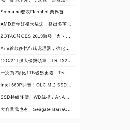
Samsung發表Flashbolt業界首款第三代16GB的HBM2E記憶體技術，效能達到JEDEC最新HBM2標準之3.2Gbps，將推動HPC市場再達巔峰
AMD新年好禮大放送，祭出多項超值Ryzen處理器優惠方案
ZOTAC於CES 2019激發「創 ‧ 想 ‧ 電玩」新可能
Arm首款多執行緒處理器，強化駕駛人對大規模部署自駕車的安全信任
12C/24T強大優勢領軍，TR-1920X力抗i9-9900K毫不遜色
一次買2顆比1TB破盤更殺，Teamgroup L5 3D Lite 480GB超低價2188
Intel 660P開賣！QLC M.2 SSD 512GB賣99美元，5年保固敢不敢衝~
SSD持續降價、WD綠標 / ANACOMDA 120GB只要799/788元即可入手
大容量我也有、Seagate BarraCuda SSD 2TB登場