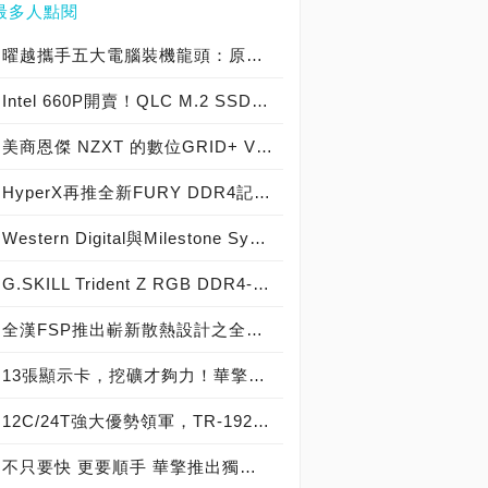
最多人點閱
曜越攜手五大電腦裝機龍頭：原價屋、三井、順發、燦坤及Yahoo! 共同發表『SPM雲端智慧電源管理平台』 曜越最新五款聯名綠能電競機全貌釋出
Intel 660P開賣！QLC M.2 SSD 512GB賣99美元，5年保固敢不敢衝~
美商恩傑 NZXT 的數位GRID+ V2讓您控制風扇更便利
HyperX再推全新FURY DDR4記憶體 Predator DDR4容量同步升級
Western Digital與Milestone Systems合作推出適合企業及消費者使用的影像監控解決方案
G.SKILL Trident Z RGB DDR4-4266 16GB套裝正式登場，芝奇展現RGB LED超頻記憶體模組水流幻光燈效視覺饗宴！
全漢FSP推出嶄新散熱設計之全模組化電源Hydro G系列產品
13張顯示卡，挖礦才夠力！華擎ASRock H110 Pro BTC+主機板強勢席捲礦場
12C/24T強大優勢領軍，TR-1920X力抗i9-9900K毫不遜色
不只要快 更要順手 華擎推出獨家USB 3.1前置面板及U.2 Kit