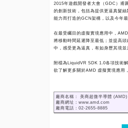
2015年遊戲開發者大會（GDC）
的創新技術，包括為提供更逼真髮絲飄動
能力而打造的GCN架構，以及今年
在最受矚目的虛擬實境應用中，AMD推出
將移動時間延遲降至最低；並提高頭
中，感受更為逼真，有如身歷其境並
附檔為LiquidVR SDK 1.0各項
欲了解更多關於AMD 虛擬實境應用，請參考連
廠商名稱： 美商超微半導體 (AMD)
廠商網址：www.amd.com
廠商電話：02-2655-8885