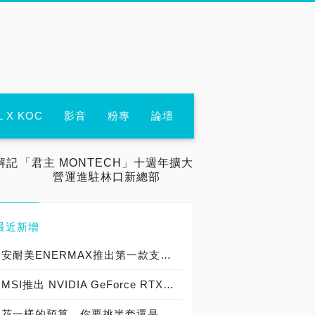
L X KOC
影音
粉專
論壇
解記
「君主 MONTECH」十週年擴大
營運進駐林口新總部
最近新增
安耐美ENERMAX推出第一款支援Intel Xeon W-2400與W-3400系列Sapphire Rapids-WS處理器LGA4677腳位AIO一體式水冷散熱器 - 幻彩銳龍 LIQTECH TR4 II 360 ARGB
MSI推出 NVIDIA GeForce RTX 4080、4070 Ti GAMING TRIO WHITE 顯示卡
花一樣的預算、你要挑半套還是全套，AMD Ryzen 5 5600X整組不用Intel 12代的半價就能入手