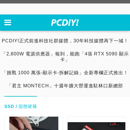
PCDIY!正式前進科技社群媒體，30年科技媒體再下一城！
「2,800W 電源供應器」報到，能跑「4張 RTX 5090 顯示
卡」
「挑戰 1000 萬張-顯示卡-拆解記錄」全新專欄正式推出！
「君主 MONTECH」十週年擴大營運進駐林口新總部
SSD / 固態硬碟