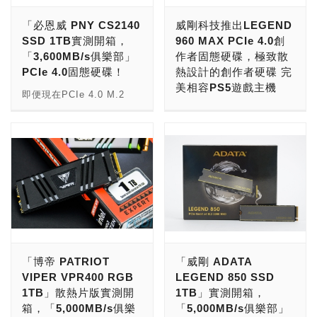
現優異的極速效能與海量儲
發進步之外，外接SSD方
「必恩威 PNY CS2140
威剛科技推出LEGEND
存空間，並搭載專業鋁鰭式
面也在速度與容量上不斷進
SSD 1TB實測開箱，
960 MAX PCIe 4.0創
散熱片，有效降溫15%，可
化與普及，就如小編這次所
「3,600MB/s俱樂部」
作者固態硬碟，極致散
支援長時間的高速運轉，確
收到的這款由知名大廠T-
PCIe 4.0固態硬碟！
熱設計的創作者硬碟 完
保最佳效能，專為電競狂熱
FORCE推出的M200
美相容PS5遊戲主機
者與遊戲玩家量身打造，暢
Portable SSD，就是講求
即便現在PCIe 4.0 M.2
享遊戲不卡頓與盡情儲存遊
高速度性能的版本，究竟它
SSD的價格已經下降許
近來受惠疫情及Intel、
戲檔案，全新雙重升級體
有甚麼迷人的特色？馬上就
多，但那怕是最低階的款式
AMD相繼推出新世代主機
驗。 創見MTE250Ｈ符合
來開箱一番吧！ 想起才1年
在價位上1TB還是要動輒
板，推升消費市場換機潮和
NVMe 1.4接口標準與M.2
多前，外接SSD速度能達
3,500元以上，對於預算不
高效能PCIe 4.0固態硬碟
2280規格，採用最新PCIe
到1,000 MB/s已經算是相
多或是只想用於文書主機的
的需求增長，加上PS5遊戲
Gen4 x4高速傳輸介面，內
當高速，如今在USB 3.2
玩家來說還是有些偏貴，為
機對固態硬碟的散熱要求，
建8通道控制器，連續讀寫
Gen 2x2的加持下，傳輸頻
此有著SSD價格破壞者之
全球記憶體領導品牌威剛科
速度分別高達每秒
寬的提升讓T-FORCE
稱的PNY便推出1TB不用了
技(ADATA Technology
7,200MB及6,500MB，
M200的讀寫速度可做到驚
3,000元CS2140入門級
Co., Ltd.)今日推出甫榮獲
IOPS可高達530K，優異效
人的2,000 MB/s，容量更
PCIe 4.0 M.2 SSD，讓大
GOOD DESIGN日本設計
「博帝 PATRIOT
「威剛 ADATA
能展現極速威力，大幅提升
是最高可選擇到8TB等級的
家可以用更少預算買到更高
大獎肯定的固態硬碟
VIPER VPR400 RGB
LEGEND 850 SSD
桌機與遊戲主機的傳輸效能
超大儲存空間，本次小編收
的傳輸效能。 PNY推出的
LEGEND 960 MAX。
1TB」散熱片版實測開
1TB」實測開箱，
與反應速度，關鍵戰況不延
到的是其中的2TB版本，對
CS2140一共提供了
LEGEND 960 MAX連續讀
箱，「5,000MB/s俱樂
「5,000MB/s俱樂部」
遲，暢玩遊戲穩奪勝利；高
於一般日常使用上已經相當
500GB、1TB、2TB三種現
寫速度高達每秒