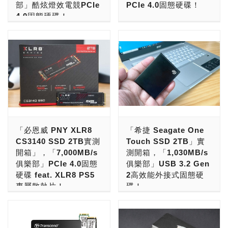
部」酷炫燈效電競PCIe
PCIe 4.0固態硬碟！
達2TB的大容量更可擴充遊
足夠。 而從外表上就能看
今的主流容量，並全都採裸
7,400/6,800MB，其獨特
4.0固態硬碟！
戲檔案儲存空間，輕鬆解決
出T-FORCE M200有著與
片的設計，除了可以安裝在
的立體散熱鰭片設計，能讓
台灣的老字號儲存廠
容量不足的問題。 創見
一般外接SSD截然不同的
一般標準主機外，由於
PS5主機中運作的硬碟達到
「RGB燈效」自電競風潮
「ADATA威剛科技」在
PCIe SSD MTE250H搭載
設計，充滿著濃厚的軍武風
CS2140本身是一款無獨立
40%[1]的大幅降溫。
崛起後幾乎是不可或缺的要
2022年推出了新的
鋁鰭式散熱片，加強裝置熱
格，不僅上方配有戰術掛
快取的設計的產品，在功耗
LEGEND 960 MAX和
素之一，不管是周邊的鍵
LEGEND SSD產品家族，
對流，讓固態硬碟高速運作
孔，還擁有TeamGroup獨
與發熱上相對更低，所以適
LEGEND 960為系列固態
鼠、耳機、螢幕甚至鼠墊到
主要是針對大眾入門族群與
的同時迅速緩解高熱狀態，
家的石墨烯散熱技術，以金
合用於組裝、散熱空間都相
硬碟，早先推出的
主機上的機殼以及內部的主
創作者玩家所設計，可分為
有效降溫15%，確保穩定效
屬雙重結構來散熱，橫條設
對有限的迷你主機、筆電之
LEGEND 960亦能安裝於
機板、顯示卡、水冷、風
使用PCIe 3.0通道的
能，並搭配動態熱能管理機
計更可強化整體結構並非單
中。 身為一款採用PCIe
Intel® Evo™認證輕薄筆
扇、電源供應器等零組件，
LEGEND 700系列和PCIE
制 (Dynamic Thermal
單只是好看而已，官方表示
4.0通道的SSD產品，
電中。面對Web 3.0無限可
基本上幾乎在所有PC設備
4.0通道LEGEND 800系
Throttling)，精準掌握裝置
M200更通過了2公尺落摔
CS2140採用PHISON的
能的創作宇宙，預料將成為
上都能看到RGB燈效的身
列，其中LEGEND 800系
溫度狀態，提升高階應用系
測試，如此堅固的外殼，整
「必恩威 PNY XLR8
「希捷 Seagate One
PS5019-E19T控制晶片，
消費者最理想的系列儲存方
影，可見RGB燈效的設計
列在近期迎來了新成員
統的穩定度，有效維持裝置
體重量卻僅有輕盈83g，讓
CS3140 SSD 2TB實測
Touch SSD 2TB」實
能夠實現3,600 MB/s的讀
案。 LEGEND 960 MAX
依舊備受眾多玩家們喜愛。
LEGEND 850，讓自家的
的使用壽命。此外，創見固
玩家輕鬆隨身攜帶。 事實
開箱」，「7,000MB/s
測開箱，「1,030MB/s
取速度，比PCIe 3.0 M.2
採用PCIe 4.0傳輸介面，
而其中的SSD上頭雖然也
無快取SSD也能擠身進入
態硬碟皆內建LDPC (Low
上官方也給M200取名為狙
俱樂部」PCIe 4.0固態
俱樂部」USB 3.2 Gen
SSD的3,500 MB/s最大速
符合NVMe 1.4標準，擁有
有廠商推出具備RGB燈效
5,000 MB/s俱樂部。
Density Parity Check) 錯
擊者，看到這邊相信有不少
硬碟 feat. XLR8 PS5
2高效能外接式固態硬
度上限還要更高，且1TB、
每秒7,400/6,800MB的優
的版本，但幾乎都還是在
LEGEND 850為玩家準備
誤偵測技術，提升資料儲存
軍武迷或是FPS玩家已經聯
專屬散熱片！
碟！
2TB版本的寫入也能達到
異讀寫效能，較一般PCIe
2.5吋SATA介面或是外接
了500GB、1TB、2TB三種
準確度與可靠性。 創見提
想到了這名字的由來或許是
3,200 MB/s(500GB版本為
3.0固態硬碟傳輸速度提升4
式裝置上居多，以目前已經
主流的容量，並會提供一組
隨著PCIe 4.0時代的到
對於一些電腦老玩家來說，
供免費下載的SSD Scope
來自知名的狙擊步槍
2,300 MB/s)，整體表現有
倍，並可向下相容PCIe
蔚為主流的M.2版本來看則
薄型散熱片，該散熱片外型
來，讓PCIe通道傳輸頻寬
有歷經了像磚頭一樣的硬碟
軟體，專為創見固態硬碟設
CheyTac M200，也就是俗
著相當的水準。 此外，在
3.0平台；面對大量的密集
是相當稀少，這樣少一味的
延續LEGEND 800系列的
獲得倍增的提升，其中最有
以及容量不大的USB隨身