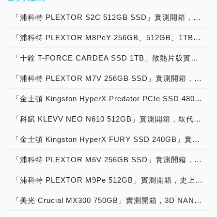
中的Gen4 SSD版本除了本
入也有4,500 MB/s的水準
NVMe SSD來擴充容量，
是所在多有，身為硬碟專業
eDrive加密功能，為軍事國
4TB的版本也紛紛躍入主流
MB/s之上，已經相當接近
的技術經驗累積，加上近期
獨到的對流設計讓遊戲主機
次入手的VPR400之外，也
(1TB、2TB版本)，滿足日
而小編本次入手的就是由知
製造廠商龍頭之一的
防、博弈娛樂、智慧醫療與
容量，還不過癮的還有8TB
「浦科特 PLEXTOR S2C 512GB SSD」實測開箱，超值型固態硬碟中的優質好貨！
官方標示成績，即便到
在台灣的聲勢和銷量來看，
內的固態硬碟同樣達到驚人
包括了VP4100、VP4300
常多數遊戲、數位創作上的
名品牌PNY所推出的XLR8
Seagate，也推出了超小體
金融科技等高階市場應用提
超大容量可選擇。 不過就
32GB大檔案模式也沒什麼
在品質和可靠度上還是能夠
的40%降溫效果，不僅解決
等，玩家可依需求來選擇適
頻寬需求。 也因為無快取
CS3140 M.2 2280 NVMe
積的外接式SSD裝置，採
「浦科特 PLEXTOR M8PeY 256GB、512GB、1TB」實測開箱，玩家級NVMe型PCIe 3.0 x4 SSD效能實測大作戰！
升安全層級。 創見TCG
如同許多晶片一樣，速度、
掉速，維持穩定的極速表
信賴的。 入門級PCIe 4.0
PS5主機預設容量不足的問
合的入手，只不過若是想要
的設計讓SSD的設計可以
Gen4x4 SSD。 PNY這一
用Type C連接與最高達
Opal固態硬碟採進階加密
效能提升的同時，所產生的
現，而開啟0Fill之後，在兩
M.2 SSD如今在選擇上已
題，更讓玩家暢快遊戲不卡
兼具RGB的bling bling酷
更為精簡，達到減低了功耗
家SSD業者，以高品質，
2TB的超大容量，提供玩家
「十銓 T-FORCE CARDEA SSD 1TB」散熱片版實測開箱，「7,000MB/s俱樂部」PCIe 4.0 x4高效能固態硬碟！
標準(AES) 256位元硬體加
工作溫度也逐漸提高，尤其
模式中的讀取速度更是突破
經相當多元，幾乎各家廠商
頓。 LEGEND 960 MAX
炫燈效，那就非小編手上的
和發熱的功效，也連帶替
及貼近消費者需求聞名！
方便攜帶又足夠空間儲存資
密技術保護資料，其安全規
是目前7,000 MB/s俱樂部
2,000 MB/s大關，這速度
都有推出對應商品，只是價
搭載SLC快取演算法和
這款VPR400莫屬囉！ 在
PCB板騰出了更多空間，
「浦科特 PLEXTOR M7V 256GB SSD」實測開箱，玩家級固態硬碟中的物超所值之選！
這次介紹的CS3140系列，
料的需求，那就跟著小編來
範包括儲存裝置的製作、系
的PCIe 4.0 SSD們在全速
已經有PCIe 3.0 SSD的水
位上基本都是比照高階
DRAM Cache Buffer，在
外盒設計上，VIPER
幫助LEGEND 850全系列
最厲害的就是效能！現在，
瞧瞧這款One Touch SSD
統安裝、管理及使用方式，
傳輸時，產生的溫度就相當
準。 實用至上是軍武設計
PCIe 3.0電競SSD，想要
系統載入和資料緩存，擁有
VPR400採用黑底搭配粗曠
的顆粒排佈均能採單面設
「金士頓 Kingston HyperX Predator PCIe SSD 480GB」實測開箱，進階級固態硬碟中的玩家聖物！
PNY殺很大，2TB版本殺破
吧！ 如果之前有購買過同
並可將資料進行加密保存、
可觀，因此散熱效能對
的重點之一，而T-FORCE
改朝換代取代入門文書
獨特優勢。系列固態硬碟皆
的紅框組合風格，展現出濃
計，讓散熱片能夠更完整的
台幣5,000元，現在只要
樣是One Touch系列的玩
分層管理，以避免資料遭竊
SSD來說也是越來越重
M200 Portable SSD也完
SSD還有段距離，而PNY
具備LDPC(Low Density
「科賦 KLEVV NEO N610 512GB」實測開箱，取代傳統HDD最佳利器SATA 6Gb/s固態硬碟！
厚的電競氣息，除了產品示
照顧SSD的上的主要零
4,499元！實在是太吸引人
家們，應該就對外觀彩盒包
取、篡改或遺失，確保資料
要，不然因為過熱而降速，
全將這項特色完美呈現，堅
的CS2140靠著低於3,000
Parity Check Code，低密
意圖之外，也可看到斗大的
件，達到效率更好的散熱效
了！ XLR8 CS3140為目前
裝的設計感到不陌生才是，
安全性；且皆為自我加密機
豈不就浪費了花錢購買高速
固又兼具散熱的外殼，讓原
元的價位，將入手的難度變
度機奇偶檢查碼)錯誤校正
「金士頓 Kingston HyperX FURY SSD 240GB」實測開箱，玩家級固態硬碟中的優質精品！
VIPER字樣以及VPR400的
果，提升整體的使用穩定
PNY最高階的旗艦SSD，
沒錯，同樣是承襲One
制裝置SED(Self
SSD的意義！ 為了解決溫
本就不容易受外力影響而損
得更為親民，讓文書與入門
機制，與AES 256-bit高階
特色之一「RGB」，外盒
性。 同時LEGEND 850使
擁有令人驚豔的超狂7,500
Touch系列的血統，應該可
Encrypting Device)，加
度問題，現今眾多廠商在主
壞的SSD能更加耐用。 內
「浦科特 PLEXTOR M6V 256GB SSD」實測開箱，台灣品牌固態硬碟中的經典之作！
主機也能淺嚐PCIe 4.0通
加密技術，確保資料傳輸的
上也清楚標示著VPR400具
用ADATA訂製的3D NAND
MB/s讀取效能，可以說是
以一眼就認出One Touch
解密程序於硬碟內執行，不
機板上的M.2槽幾乎都有散
在效能也不用多說，2,000
道的高速傳輸魅力。 →更
準確度以及安全性，讓智財
備PCIe 4.0高速特性的
顆粒，擁有相當出色的寫入
目前消費級SSD市場中數
的系列外觀，跟著彩盒上的
佔用系統資源，同時提升速
熱護甲的設計，或是SSD
MB/s極速效能已經是當今
「浦科特 PLEXTOR M9Pe 512GB」實測開箱，史上最強PCIe 3.0 x4固態硬碟磅礡登場！
多的【PCDIY! SSD／固態
權不被輕易攔截，並擁有5
4,600/4,400 MB/s讀寫成
壽命，1TB版本的TBW可
一數二的速度，幾乎是在挑
黑色髮絲紋設計，不難猜出
度和降低資安風險。 高效
本身就自帶了散熱鰭片，而
最速外接SSD之一，加上
硬碟】： →更多的
年全球有限保固，欲瞭解更
績，此外小編這次收到的為
以達到了1,000 TB(2TB版
戰吃滿整個PCIe 4.0頻
小編手上這款的顏色外觀就
能運算世代下，為協助企業
知名御三家電競大廠-
「美光 Crucial MX300 750GB」實測開箱，3D NAND固態硬碟全面來襲！
還可選擇到8TB版本，擁有
【DRAM／記憶體／超頻記
詳盡的產品資訊，歡迎造訪
1TB版本，另外還有
本為1,500 TB)，並提供專
寬，在容量上的選擇也相當
是黑色版的One Touch
保護資料並確保組織內部文
AORUS更是針對有極致散
如HDD般的大容量又比
憶體模組】： →更多的
威剛科技官方網站
512GB版本可選擇。 馬上
屬SSD ToolBox輔助程式
多元，提供有1TB、2TB以
SSD，目前一共有三款顏