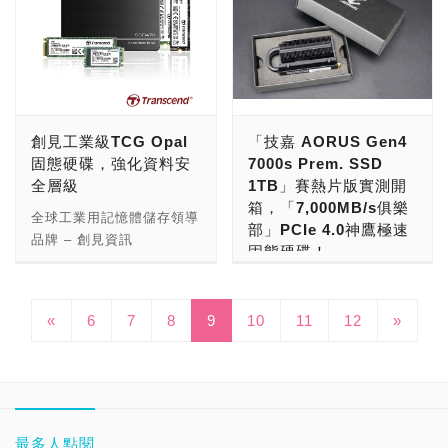
計，以人性化的操作介面匯
稱的鷹眼M200，這樣一看
儲存顆粒的選擇上，PNY
創作，LEGEND 960 MAX
殘念也讓老牌儲存設備大廠
外觀設計，以深鐵黑灰色為
感的莫過於NVMe SSD，
碟那個時代，想要隨身檔案
集最新技術，能監控固態硬
整體機身的設計還真的有一
沒有為了低價的策略選擇使
具備750K/630K IOPS的
「美商博帝(PATRIOT)」
底色、搭配兩側的燙金裝飾
從過去PCIe 3.0頂多3,000
帶著到處跑除了要考量口袋
碟的健康狀況並優化效能，
點點彈匣的影子呢！ 看到
用耐用度較差的QLC顆粒，
隨機讀寫速度，提高多工處
聽見了，新出爐的這款
與髮絲紋的質感處理，展現
MB/s上下的讀取速率，到
深度之外，小心翼翼的保護
包含：瀏覽SSD資訊、
這邊玩家們是不是已經被T-
而是直上Micron B47R家
理效率，適用於Intel和
VIPER VPR400 PCIe
出貴族般的奢華又不失沉穩
PCIe 4.0的5,000甚至突破
好硬碟在攜帶過程中的不損
S.M.A.R.T.分析報告、安
FORCE M200帥氣實用的
族的176層3D TLC顆粒，
AMD最新平台發揮優異效
Gen 4x4 RGB SSD，就是
的視覺效果。此外，官方還
7,000 MB/s的超高速讀寫
壞就是個重要課題，時至今
全資料清除、韌體更新、
軍武風格造型給深深吸引了
擁有更高的儲存密度，讓單
能。LEGEND 960 MAX立
結合RGB燈效與PCIe 4.0
有另外推出「百花齊放」的
效能，這已經是SATA SSD
日，不僅隨身碟動輒上百
TRIM指令啟用及系統複製
呢？可別忘記它還有強勁的
顆NAND Flash的容量可以
體散熱鰭片，打造專業對流
創見工業級TCG Opal
「技嘉 AORUS Gen4
高速傳輸等兩大特點，滿足
藝術限量版，選擇以繽紛多
10倍以上之快，讓玩家在
GB、甚至有上TB容量外，
等。透過整合重要功能，
內在，話不多說馬上好好來
來到512 GB。 比較需要注
設計，讓安裝於主機板上的
固態硬碟，強化資料安
7000s Prem. SSD
玩家們的酷炫電競及高速讀
彩的花卉為主題，為冰冷的
遊戲讀取、影音創作、搬運
原本採用HDD設計的隨身
SSD Scope軟體可讓固態
上機驗證吧！ 先進到
意的是，CS2140在寫入壽
硬碟能大幅降溫40%，是
全層級
1TB」賽熱片版實測開
寫需求，誰說魚與熊掌不可
科技產品世界增添更為多樣
大檔案時都能大幅縮短時間
行動硬碟也進入到了SSD
硬碟常保最佳狀態。 創見
CrystalDiskInfo來看規格
命的計算上比較保守，1TB
3D動畫、遊戲開發、虛擬
箱，「7,000MB/s俱樂
兼得？下面就跟著小編一起
化的風格。 比較特別的
並提升效率。 而目前不僅
固態硬碟時代，而且，容量
全球工業用記憶體儲存領導
PCIe M.2 SSD MTE250
資訊，可以發現M200實際
版本的TBW值被訂在400
視覺化等高複雜性設計的最
部」PCIe 4.0神鷹極速
來試試VIPER VPR400
是，LEGEND 850本身是
PC是雙陣營(AMD/Intel)，
開始起飛，240GB、
品牌 – 創見資訊
Ｈ享有五年有限保固服務，
顯示名稱為T-FORCE
TB，而非主流的600 TB，
佳解決方案。 不只創作，
固態硬碟！
RGB SSD的魅力吧！ 這款
一款無獨立快取的SSD產
就連新世代家用遊戲主機
480GB的外接式SSD已經
(Transcend Information,
通過嚴格的測試與驗證，堅
TM8FPQ002T，介面為
但也沒有不像QLC顆粒那樣
更是遊戲機絕配。
VPR400 RGB M.2 SSD事
品，不過在速度上可沒有因
Xbox Series S/X、
不稀奇，少說也得上TB才
Inc.)近期推出TCG Opal加
NVMe M.2 SSD可以說是
持專業穩定的品質，台灣製
UASP(NVM Express)並
只剩下少少的200 TB，算
LEGEND 960 MAX採用
實上歸屬在VIPER
此被侷限，透過SMI慧榮的
PlayStation 5也都為了更
能夠應付日益龐大的檔案、
密型固態硬碟，瞄準智慧物
目前消費級市場的主流選
造，值得信賴。
符合NVM Express 1.3標
是在入門定位上的小小取
PCIe Gen4 x4傳輸介面，
GAMING系列中，而
«
6
7
8
9
10
SM2269XTF控制晶片以及
11
12
»
流暢的操作體驗以及實現近
影音等。 外接式SSD在造
聯網下大數據廣泛且密集傳
擇，在速度上完全不是傳統
準，支援S.M.A.R.T、
捨。 好在CS2140有通過
超過7GB/s的讀寫效能，更
VIPER GAMING正是博帝
可將部分系統記憶體RAM
乎0過場的遊戲體驗而採用
型上依據各家廠商的設計不
輸所帶來的資料安全性隱
HDD甚至SATA SSD可以
TRIM、
150萬小時平均無故障時間
擁有高達4TB的容量，完美
旗下的電競品牌，在PC周
做為快取使用的HMB(Host
了PCIe 4.0，甚至PS5也
同，所以也有著各式各樣的
憂，以符合TCG Opal 2.0
比擬，隨著技術的進步，容
VolatileWriteCache等功
的品質管理測試，保固方面
符合PS5對擴充硬碟的規格
邊、零組件上都有相當豐富
Memory Buffer)技術，
於今年正式開放擴充用的
外觀大小，雖然都號稱小
與IEEE 1667規範標準，
量也由早先的128、256GB
能。 接著來到
也與自家其他的高階產品一
要求[2]；此外，以鋁合金
的產品陣容，如先前站上開
LEGEND 850的讀取速度
M.2插槽，讓玩家可選擇市
巧，但實際上還是有區分，
運用硬體加密技術保護資
邁入到普遍以500GB起
CrystalDiskMark，實測結
樣享有5年的有限保固服
材質包覆硬碟加強散熱面
箱的就是其中一員，而系列
可以上看5,000 MB/s、寫
面上的PCIe 4.0 M.2
小的的確蠻小、大一點的也
料，並支援Microsoft®
跳，甚至1TB、2TB以及
最多人點閱
果讀寫速度都有到1,900
務，以PNY長達35年以上
積，加上多層次散熱鰭片，