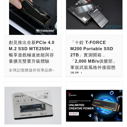
創見推出全新PCIe 4.0
「十銓 T-FORCE
M.2 SSD MTE250H，
M200 Portable SSD
暢享遊戲極速效能與容
2TB」實測開箱，
量擴充雙重升級體驗
「2,000 MB/s俱樂部」
軍規武裝風格外接固態
全球記憶體儲存領導品牌–
硬碟！
創見資訊 (Transcend
Information, Inc.) 推出全
面對技術的不斷進步下，在
新高階PCIe 4.0 M.2 SSD
儲存裝置方面的SSD速度
MTE250H，採用3D
上也不斷的突飛猛進，目前
NAND快閃記憶體、8通道
PCIe 4.0 SSD幾乎都來到
控制器、內建DRAM快取記
了7,000 MB/s俱樂部，更
憶體，連續讀寫速度高達每
不用說之後還有速度能再翻
秒7,200MB及6,500MB，
倍的PCIe 5.0 SSD等著登
提供高達2TB儲存容量，展
場。 而除了內接SSD的越