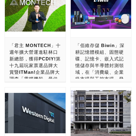
「君主 MONTECH」十
「佰維存儲 Biwin」深
週年擴大營運進駐林口
耕記憶體模組、固態硬
新總部，獲得PCDIY!第
碟、記憶卡、嵌入式記
十九屆玩家票選品牌大
憶儲存與半導體封測領
賞暨ITMan!企業品牌大
域，在「消費級、企業
調查「電腦機殼」最佳
級市場與工控市場」發
品牌肯定！
光發熱，成為「數位存
儲世界領導品牌」
「君主 MONTECH」近幾
年來在電腦機殼、電源供應
佰維存儲，英文品牌名字為
器與散熱周邊領域的成功，
BIWIN，一般也簡稱為佰
是大家有目共睹的！時至今
維。2010年正式成立深圳
日，創立至今已經滿十歲，
佰维存储科技股份有限公
邁入了第11週年，「君主
司，目前總部設立在中國深
MONTECH」已經是台灣
圳市南山區。 2022年12月