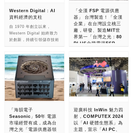
PC DIY市場電腦機殼的領
30日於上海證券交易所科
Western Digital：AI
「全漢 FSP 電源供應
導品牌！是一家從電腦機殼
創板A股正式上市（SH：
資料經濟的支柱
器」 台灣製造！「全漢
起家，拓展到電源供應器市
688525），目前股票市值
企業」在台灣設立桃三
場，發展到散熱周邊有成，
人民幣 300 億元（折合台
自 1970 年創立以來，
廠，研發、製造MIT世
並進軍電腦鍵盤市場，獲得
幣約 1,500 億元）。2024
Western Digital 始終致力
界第一「台灣之光：80
台灣玩家與企業用戶指定挑
年營收為人民幣 67.04 億
於創新，持續引領儲存技術
PLUS金牌電源FSP
選領導品牌。 這次，在
元，營收相當於美金 10 億
的演進超過 45 年。如今，
VITA GM MIT、80
「君主 MONTECH」十週
元（台幣 300 億元）。佰
Western Digital 為全球超
PLUS銅牌電源FSP T-
年擴大營運進駐林口新總
維存儲，成立至今已15
大規模雲端服務供應商
Series MIT 系列 全新
部，前一年2025年營收正
年，銷售範圍除了中國市
（Hyperscalers）、企業
ATX 3.1電源 製造大樓
式突破了20億，並在玩家
場，遍佈全球歐、亞、非、
與雲端業者提供具擴充性且
生產線 揭秘」現場直
圈與IT市場一年一度的盛事
美洲，公司目前員工人數為
永續的硬碟（HDD）技術
擊！
「 PCDIY!第十九屆玩家票
2,000 多人，是全球記憶儲
與儲存平台，並打造推動新
選品牌大賞暨ITMan!企業
存大廠。 佰維存儲，本業
一代 AI 資料工作負載的前
現在，PC DIY組裝新電
品牌大調查」票選活動中，
是一家半導體封測廠，擅長
瞻創新。 透過數十年的持
腦，升級舊電腦，你也可以
君主 MONTECH獲選「電
的是封裝、測試，製造高品
續突破，Western Digital
選擇「台灣製造」的電源供
「海韻電子
迎廣科技 InWin 魅力四
腦機殼」最佳品牌。 台灣
質記憶體顆粒、快閃記憶體
以在伺服機構、磁性材料、
應器，支持咱們「Made In
Seasonic」50年 電源
射，COMPUTEX 2024
電競周邊領導品牌「君主科
顆粒。在進入了記憶體模組
奈米技術、材料科學與系統
Taiwan」台灣在地MIT生
市場經營有成，成為台
以「AI 硬體生態系」為
技 MONTECH」於成立十
（DRAM Module）、固態
設計方面的深厚技術專業，
產的產品。 若要挑選「大
灣之光「電源供應器領
主題，宣示「AI PC、
週年之際，正式宣佈2025
硬碟（SSD）行業之後，
奠定其在全球的領先地位。
廠品牌，系出名門，台灣製