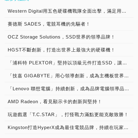
前員工人數為110人，是台
案。迎廣科技，這次特別展
安全監控、邊緣運算、電動
認證CFexpress 記憶卡、
技，在本次COMPUTEX
量已經超過了40億TB，從
外，MONTECH已建構出
藉智慧快取機制、HMB技
久性以及無縫的擴充能力。
有品牌產品銷售，行銷全世
灣電源供應器大廠。 海韻
示了企業級AI伺服器和工作
車充電樁、AI 人工智慧視
高顏值美型外接式SSD 與
2024宣示「AI 記憶體模
大容量的機械硬碟，到高效
Western Digital用五色硬碟機戰隊全面出擊，滿足用戶各式儲存需求！
完整的散熱解決方案及電競
術 (Host Memory Buffer)
這些技術也可應用於正在開
界。除了代工品牌電腦電源
電子，目前的品牌操盤手為
站，包括了相容水冷的伺服
覺系統 與 博弈娛樂」八大
工業級嵌入式解決方案」為
組、SSD」時代來臨！
能的固態硬碟，外接式的硬
周邊，包括MKey鍵盤、
及SRAM，該硬碟能優化數
發的次世代HAMR HDD，
供應器，常見於華碩
董事長兼總經理的張修誠，
器機殼，以及PCIe Gen 5
產業全方位應用。 創見資
主題，聚焦「遊戲加速、電
賽德斯 SADES，電競耳機的先驅者！
TEAMGROUP十銓科技，
碟產品，到資料中心級儲存
HyperFlow散熱器，讓玩家
據流，顯著降低延遲，確保
以實現更高的面積密度、效
ASUS、宏碁 Acer、惠普
為本業相關美國南加州大學
Server解決方案，與企業
訊，英文品牌名字為
競掌機、專業攝影、行動電
本次以「遊戲進化，AI革命
系統都有提供，滿足了從邊
自由打造個性化的「電腦豪
高效運行。 此外，精密設
能與更智慧化的資料管理，
HP與聯想 Lenovo，也代
工業及系統工程碩士。最重
用AI伺服器系統組裝服務，
Transcend，由董事長束崇
源、智慧醫療、邊緣運算、
OCZ Storage Solutions，SSD世界的領導品牌！
Elevate Gaming，
緣到雲端完整解決方案，是
宅」，展現自我風格。 隨
計的石墨烯散熱墊可有效應
使 Western Digital 成為當
工知名品牌電源供應器，常
要的事蹟，為領導產品獲得
宣示「AI PC、AI Server
萬於1989年8月30日創立，
工業自動化與AI人工智慧加
Empower AI.」為主題，要
消費者與企業用戶的指定品
林口全球總部正式啟用，
對高負載需求，即便長時間
今資料基礎架構中不可或缺
見於安鈦克 Antec、be
榮獲80 PLUS認證，使海
人工智慧狂潮沒有缺席」，
HGST不斷創新，打造出世界上最強大的硬碟機！
目前總部設立在台北市內湖
速」全方位應用。 廣穎電
介紹給大家全新神兵利器。
牌。到今天，Seagate已經
MONTECH將全面強化自
工作，依然穩定可靠。單面
的合作夥伴。 憑藉對客戶
quiet!、酷碼 Cooler
韻電子成為全球第一家榮獲
就是要引領潮流「超越無限
區。2001年5月3日於台灣
通，英文品牌名字為
首先，記憶體方面，旗艦記
成為了大家心目中硬碟產品
主研發與工業設計能量。創
M.2 2280設計保證其與桌
的承諾，以及作為解決客戶
Master、曜越
80 PLUS認證的電源供應
可能」。 迎廣科技，英文
「浦科特 PLEXTOR」堅持以頂級元件打造SSD，讓玩家享用最強大的固態硬碟！
證券交易所掛牌上市
Silicon Power，一般也簡
憶體模組T-FORCE
的理想品牌！ 在玩家界與
辦人Henry表示：
上型電腦、超薄筆電及PS5
真實世界挑戰的可信賴合作
Thermaltake與銀欣
器業者，自此旗下電源供應
品牌名字為 InWin，創立於
（2451），公司資本額為
稱為SP。由現任董事長暨
XTREEM DDR5系列，超
IT領域一年一度的盛事「
「MONTECH的成功源於
等多種裝置兼容。 BIWIN
夥伴，Western Digital 的
SilverStone。 2018年
「技嘉 GIGABYTE」用心領導創新，成為主機板世界領導品牌！
器產品一飛沖天，成為受業
1985年12月11日創立，目
42.9億，目前上市股票市值
執行長陳慧民，副執行長李
頻到DDR5-9400雙記憶體
PCDIY!第十八屆玩家票選
對玩家承諾的實踐。未來我
Black Opal NV3500採用
創新以驅動業務成果為基礎
起，隨著中美貿易大戰，激
界肯定，玩家圈認可的電源
前總部設立在桃園龜山區。
337億，近五年的年營業額
盛樞、總經理袁培榮與程俊
通道，展現強大的產品研發
品牌大賞2023暨ITMan!企
們將持續秉持「品質・價
PCIe 3.0 Gen 3x4介面，
——不僅是技術特性，更要
烈的國與國叫勁，大國博奕
「Lenovo 聯想電腦」持續創新，成為品牌電腦領導品牌！
供應器品牌。海韻電子為專
2001年12月10日上櫃
達到114～209億，公司目
偉，四位創辦人於2003年2
能力。固態硬碟產品，則推
業品牌大調查2023」票選
值・可靠」的核心價值由創
符合NVMe 1.4標準，順序
確保每個解決方案都是為了
之下，原本廣為在中國設廠
業經理人運營，品牌獲得消
（6117），2003年8月25
前員工人數為1,300人，是
月18日創立。目前總部設
出了全系列PCIe Gen 5
活動中，Seagate獲選了最
新設計驅動，在產品細節與
讀取速度高達3500
AMD Radeon，看見顯示卡的創新與堅持！
滿足客戶的獨特需求而設
的業者，開始了台商回台投
費性市場高度的肯定。 海
日上市，公司資本總額為
台灣數位儲存記憶體大廠。
立在台北市內湖區，並在美
SSD，完整滿足10GB/s、
佳品牌。HDD領域拿下
耐用度上不斷突破，讓全世
MB/s，適合遊戲與高負載
計。 超大規模雲端服務供
資建廠熱潮。在ChatGpt引
韻電子，主力在消費性電源
8.86億，公司目前員工人數
創見資訊的產品主力在
國、荷蘭、日本設有子公
12GB/s與14GB/s產品
「網路儲存機械硬碟
界看見台灣電競品牌深厚的
應用。NV3500採用單面設
玩遊戲選「T.C.STAR」，打怪戰力滿點更能克敵致勝！
應商的商業核心在於以最低
爆AI風潮之後，也在台生產
供應器產品。自從推出了全
為700人，是台灣電腦機
DRAM、SSD，涵蓋了消
司。2012年6月19日於中華
線，容量最大提供到8TB，
（NAS HDD）、監控機械
研發底蘊與品質韌性。」
計，其單面設計輕鬆適配桌
的 TCO 獲得最佳容量配
高階AI伺服器電源供應器。
球第一顆家榮獲80 PLUS
殼、電源供應器與系統組裝
費級產品與工業級產品，消
民國證券櫃檯買賣中心正式
並提供了多樣化的散熱器解
硬碟（Surveillance
Kingston打造HyperX成為最佳電競品牌，持續在玩家遊戲市場發光發熱！
「君主 MONTECH」走過
上型電腦及輕薄筆電，石墨
置。透過使用 Western
這次，台灣之光的全漢
認證的電源供應器之後，品
大廠。 迎廣科技長期以來
費級產品涵蓋了內接式固態
上櫃（4973），公司資本
決方案。這次則首度推出
HDD）與外接機械硬碟
十年，成功在電腦機殼、電
烯散熱技術與低功耗模式確
Digital 最前沿的 HDD 技
FSP，也決定在台生產電源
牌知名度迅速的在玩家圈展
是系統品牌客戶的堅強後
硬碟、外接式硬碟、記憶體
額為6.45億，目前上櫃股票