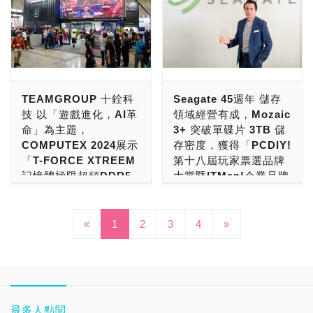
性價比的指標性產品，成功
次新品全面升級效能與設
慧醫療、安全監控、電
工業級嵌入式解決方
靠的儲存解決方案，釋放資
龜山工業區建立桃一廠，
230V EU歐規全系列產
家可以享受台灣設計製造的
在玩家群中建立極佳口碑。
計，彰顯Biwin在存儲技術
動車充電樁、AI 人工智
案」為主題，聚焦「遊
料的力量與價值，涵蓋當今
2017年建立桃二廠研發大
品，高階用料品質可靠，加
高顏值AI PC電腦機殼，也
MONTECH的核心競爭力
領域的強大實力與創新能
慧視覺系統 與 博弈娛
戲加速、電競掌機、專
與未來——包括超大規模雲
樓，2021年桃三廠製造大
上售後服務完善，受到全球
同步跟大家展示了AI
在於對品質的嚴格控管與對
力。 Biwin 固態硬碟提供
樂」八大產業全方位應
業攝影、行動電源、智
端服務供應商、雲端與企
樓落成。因應近幾年來中美
玩家一致好評，那很肯定的
Server解決方案，現場不
創新的追求。透過精準的市
卓越的速度、耐用性及效
用！
慧醫療、邊緣運算、工
業、客戶端（PC、NAS、
貿易大戰的影響，全漢企業
挑選「海韻電子
但展示了全新AI Server機
場策略，品牌已從台灣走向
率，專為應對高負載工作需
業自動化與AI人工智慧
智慧家庭、監控）、消費者
原先則是將輸往美國的產品
Seasonic」準沒錯！ 海韻
殼，也展現了迎廣厚實的研
記憶體模組、SSD、記憶
世界。 銷售據點遍及全球
求設計。採用領先的PCIe
加速」全方位應用！
與內容創作者，以及 AI 資
拉回台灣組裝製造。全漢企
TEAMGROUP 十銓科
Seagate 45週年 儲存
電子，英文品牌名字為
發、設計、製造、組裝與代
卡與隨身碟大廠 創見資訊
6 大洲、超過 50 個國家，
4.0及PCIe 3.0介面，大幅
料中心儲存。 在過去數十
業有5個廠區，其中3個在
技 以「遊戲進化，AI革
領域經營有成，Mozaic
Seasonic，由張正宗先生
工能力，實機展出了PCIe
Transcend，近幾年來的創
記憶體模組、SSD、隨身
並在 1,000 個城市 落地生
縮短載入時間，提升整體系
年間 HDD 的演進過程中，
龜山工業區內，是一家在桃
命」為主題，
3+ 突破單碟片 3TB 儲
於1975年成立，公司登記
Gen 5 Server。 迎廣科
新有目共睹，根據得國際權
碟、外接式硬碟與記憶卡大
根。 2023 年推出的
統反應能力。配備石墨烯散
從第一顆 HDD 到雲端時
園深根的業者。 「全漢企
COMPUTEX 2024展示
存密度，獲得「PCDIY!
創立於1975年09月19日。
技，在今年COMPUTEX
威品牌價值調查機構
廠「廣穎電通 SP (Silicon
「KING 95」旗艦系列，以
熱墊與先進溫控技術，
代，到現在開始使用
業」創立於1993年，由董
「T-FORCE XTREEM
第十八屆玩家票選品牌
至今，海韻電子50歲了，
2024，以「太空艙」為展
Interbrand調查，創見資訊
Power)」，近幾年來持續
全球首款曲面玻璃工藝驚艷
Biwin固態硬碟在確保數據
ePMR 與氦氣來增添顯著
事長鄭雅仁所創立，是一家
記憶體極限超頻DDR5-
大賞暨ITMan!企業品牌
已經走過了四十九載，在電
場設計元素，邀請大家來登
為台灣25大品牌之一，品
深耕記憶體與儲存市場，並
國際市場，奠定了
完整性的同時，提供穩定的
的效能、容量與能源消耗效
跟著Intel最新規格，研發
9400，PCIe Gen 5
大調查2023」最佳品牌
源供應器界經營有成，為進
上「Infinite迎廣號」，一
牌價值為1億美金。 這一
進入了工業級嵌入式解決方
MONTECH在高端電競硬
長期運行表現，為用戶帶來
益，Western Digital 一直
PC電源供應器起家的
SSD重裝軍團，AI人工
肯定！
入第50年的電源產業資深
起來「航向無限太空探索AI
次，創見資訊在
案領域，獲得了消費者與市
體領域的領導地位。 君主
可靠的存儲體驗。 Biwin
是推動產業持續改革創新的
OEM/ODM業者。全漢
智慧記憶體模組、SSD
戰將。 海韻電子總部設立
«
1
2
3
應用的世界」。 本次迎廣
4
»
COMPUTEX 2024，則是
場的一致肯定。 這一次，
Seagate從1979年創立以
科技團隊，平均年齡僅 32
Black Opal NV7400運用
驅動力。 Western Digital
Solgan標語，是
與USB 4.0、
在台北市內湖區，2002年
科技，展示出了第11代形
「嵌入式解決方案、全新
廣穎電通在COMPUTEX
來，持續創新，不斷在儲存
歲，這支年輕團隊憑藉對電
先進的PCIe 4.0 Gen 4x4
的 HDD 產品組合建立在業
「POWER NEVER
Thunderbolt 5.0外接
12月16日於台灣證券交易
象機Infinite，推出了
PCIe Gen5固態硬碟 與 專
2024，則是以「電競超頻
領域方面的突破，可以說是
競潮流的敏銳嗅覺，帶動業
介面且符合NVMe 2.0標
界領先的創新技術之上，包
ENDS」，意思是說「永不
式SSD極速登場」
所掛牌上櫃（6203），為
ModFree 生態系，展出了
業攝影 CFexpress 記憶
DDR5-8000 記憶體模組、
家喻戶曉。Seagate是儲存
績飛速成長，2025 年營收
準，提供高達7450 MB/s
含： 旨在為現代資料中心
斷電」。 「全漢 FSP」原
上櫃電子零組件產業。公司
個人的AI電腦，也推出了消
卡」為主題，聚焦「5G通
破萬效能 PCIe Gen 5
重磅消息！數位儲存記憶體
領域的霸主，創立至今已經
正式衝破 20 億元。除了核
的順序讀取速度及1000K
需求提供卓越的總擁有成本
本是一家電源供應器代工大
資本總額為15億，公司目
費性散熱產品和電源解決方
訊、交通運輸、智慧醫療、
SSD、影像職人 VPG400
大廠TEAMGROUP十銓科
餘45週年，資料容量出貨
最多人點閱
心電腦機殼與電源供應器
IOPS的隨機讀取效能。憑
（TCO）、經過驗證的耐
廠，是從2003年才跨入自