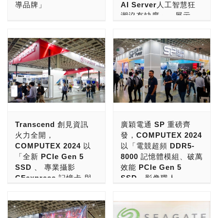
導品牌」
AI Server人工智慧狂
年度營收突破新台幣 20 億
就以本身擅長的封測一體，
此一基礎使 Western
造，用料紮實，日系電容，
潮沒有缺席」，展示
元大關，規模已達台灣準上
打造出高品質的產品。優異
Digital 得以開創專有技
靜音設計，安規認證，品質
現在，選購電源供應器的
「第11代形象機殼
市櫃公司水準。為因應全球
的產品設計、製造能力，獲
術，持續重新定義資料儲存
保證」，提供80 PLUS
話，ATX 3是絕佳的選擇！
Infinite，ModFree 生
業務擴張與團隊成長，
得了美國惠普（HP）、台
的可能性。 Western
Bronze 銅牌、Gold 金
可以對應NVIDIA GeForce
態系：個人的AI電腦，
MONTECH於2025年底正
灣宏碁（Acer）與中國聯
Digital 對持續推進技術突
牌、Platinum 白金牌、
RTX 50系列顯示卡，完整
企業用AI伺服器系統組
式進駐位於新北市林口區的
想（LENOVO）的肯定，
破的承諾，亦體現在其遍布
Titanium 鈦金牌與230V
發揮GeForce RTX
裝服務，2500W的白金
全新台北總部，以此作為全
設計製造記憶儲存產品，行
140 多個市場的業務、
EU歐規全系列產品，加上
5070、5070 Ti、5080與
牌ATX3.1 電源供應器
球研發與營運核心，展現問
銷中國與全世界。 佰維存
65,000 個合作夥伴網絡，
售後服務完善，受到玩家好
5090的戰鬥力！今天，我
與創新專利模組風扇」
鼎全球市場的強大實力。
儲全新產品涵蓋固態硬碟、
以及超過 4,500 項現行專
評推薦，那很肯定的挑選
們就要來跟大家介紹電源供
MONTECH成立於2016
行動固態硬碟與記憶體模
利上。憑藉七個國際研發中
「全漢 FSP 電源供應器」
應器領導品牌「海韻電子
電腦機殼、電源大廠 迎廣
年，創辦人張家豪
組，產品在效能與設計上全
心，以及由超過 300 名專
準沒錯！ 繼上回跟大家介
Seasonic」，來看看他們
科技 InWin，近幾年來的創
（Henry）憑藉對 PC DIY
面升級，功能多元，適配多
Transcend 創見資訊
廣穎電通 SP 重磅齊
精於機械工程、軟體工程和
紹原價屋店長肯定推薦的「
如何在電源供應器引領創
新有目共睹，是台灣玩家與
市場深厚且敏銳的觀察，在
場景使用需求，包括高效能
火力全開，
發，COMPUTEX 2024
材料科學的博士組成的團
」之後！不少玩家、發燒
新，成為電源世界的台灣之
全球愛用者的領導品牌。
一次裝機過程中發現，市面
固態硬碟（NV7400、
COMPUTEX 2024 以
以「電競超頻 DDR5-
隊，Western Digital 持續
友、創作者、MSI與中小企
光。 若要挑選「大廠品
這一次，迎廣科技在
上頂級電腦機殼普遍存在設
NV3500、NV7200）、輕
「全新 PCIe Gen 5
8000 記憶體模組、破萬
突破界限——將其領先突破
業用戶敲婉，大家都想一探
牌，系出名門，用料紮實，
COMPUTEX 2024，則是
計不合理且價格昂貴的痛
巧行動固態硬碟
SSD 、 專業攝影
效能 PCIe Gen 5
的歷史延續至未來——實現
台灣製造世界第一的電源供
顏值外觀，超高效率，靜音
以「AI硬體生態系」為主
點。本著「站在消費者立
（PM2000、PD2000）以
CFexpress 記憶卡 與
SSD、影像職人
可擴充、永續的儲存方案，
應器，來瞧瞧咱們台灣人的
設計，穩定可靠」，提供
題，宣示「AI PC、AI
場」的初衷，從帶領不到5
及先進記憶體模組
嵌入式解決方案」為主
VPG400認證
並為次世代 AI 資料工作負
驕傲！ ----------------- ------
80 PLUS Bronze 銅牌、
Server人工智慧狂潮沒有
人的初期團隊，致力於打造
（DW100、HX100、
題，聚焦「邊緣運算、
CFexpress 記憶卡、高
載提供動能。 Western
----------- 全漢企業創立於
Gold 金牌、Platinum 白
缺席」，正式展出AI PC電
兼具高散熱、極致靜音與高
SODIMM、UDIMM）。此
5G通訊、交通運輸、智
顏值美型外接式SSD 與
Digital 透過提供高效、可
民國1993年，2000年遷至
金牌、Titanium 鈦金牌與
腦機殼解決方案，讓全球玩