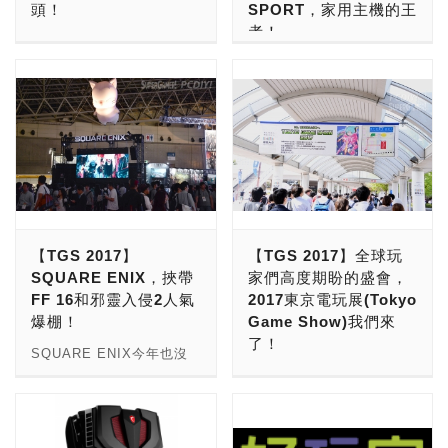
頭！
SPORT，家用主機的王
需要使用的按鍵位置。其中
矮人（ドワーフ）、獸人
《CODE VEIN》、
者！
鍵盤前端又具有USB接
（オーク）、蓋西（ゲッシ
《DRAGONBALL
今年東京電玩展在還沒展開
孔，能夠將滑鼠與鍵盤結
ー）與蜥蜴人（リザードマ
FighterZ》、《刀劍神域
之前，相信已經有許多朋友
Sony PlayStation在日本
合；再加上所使用的機械軸
ン）六大種族，出現在一個
奪命凶彈》、《巨影都市》
們已經注意到CAPCOM發
東京電玩展的準備相當充
為CHERRY MX鍵軸，有
被稱之為「謎」（エニグ
都具有一定的人氣。接下來
布了許多關於魔物獵人的最
足，不論是展示自家與其他
著紅軸、青軸和茶軸的三種
マ）的神祕之門，為了解決
就跟著小編試玩的腳步，一
新消息在網路上。除此之
廠商合作的Sony
種類，耐用性絕對沒有問
從門內不斷竄出的怪獸，這
起看看這些遊戲的試玩畫面
外，Nintendo Switch上準
PlayStation4的特別版，
題！而會場這次展出的為紅
六大總族的夥伴要攜手合
吧！ 這款為刀劍神域遊戲
備要移植惡靈古堡啟示，就
還是自家VR技術的，更甚
軸，小編實際按壓之後，手
作，聯手對抗魔獸的共鬥冒
系列作的最新作品，以原
讓小編帶著大家看著最新的
至是讓將今年下半年度最受
感真的相當舒服呢！ 這一
險。 看完動畫之後就有簡
作、動畫都相當受到喜愛的
魔物獵人預告，慢慢的走進
玩家期待的遊戲搬進攤位之
款最新推出的Kingston
單的教學模式以及訓練需要
人氣篇章＜Gun Gale
叢林之中，準備狩獵吧！
中，讓玩家們除了能夠在遊
HyperX Cloud Alpha今年
練習，不論是移動的方式還
【TGS 2017】
【TGS 2017】全球玩
Online＞(GGO)為舞台，
＃影片＝
戲廠商的攤位上試玩到最新
在日本實體商店上市的期間
是攻擊的方式，也因為它是
SQUARE ENIX，挾帶
家們高度期盼的盛會，
也是系列作當中首款用射擊
https://www.youtube.com/watch?
的遊戲，也能夠稍微將人潮
只有在2017年的日本東京
3D立體遊戲，在遊玩上的
FF 16和邪靈入侵2人氣
2017東京電玩展(Tokyo
RPG當作遊戲種類的遊
v=mL9rM0CvYFI 官方宣
帶往自家的攤位之中。 小
電玩展(9/21至24)共四天而
寬闊度相當足夠，並且在不
爆棚！
Game Show)我們來
戲。 這一次的戰鬥畫面透
傳影片也解禁放在
編走進攤位試玩區的時候發
已，過了這段時間，玩家們
同的時間登入進去遊戲之中
了！
過2.5D的呈現方式表現，
YouTube上啦！各位玩家
現，在試玩區當中有著相當
SQUARE ENIX今年也沒
也只能上Amazon.jp上購
也會有不同的風貌，相當棒
而七龍珠的特色就是高速移
們跟著小編一起體驗「世
多漂亮的Show Girls都會
有錯過一年一度的TGS，
2017東京電玩展(Tokyo
買，小編這一次真的是非常
的遊玩體驗，小編也上去探
動和空中地面各種不同的作
界」所帶給我們的震撼吧！
在每一台試玩的機台旁邊中
在Hall 6的主場館和Halla
Game Show)，小編以下都
剛好能夠找到這款最特別的
索了一下「草原森林」。
戰型態，所以為了讓遊戲能
CAPCOM這一次當然也有
等待玩家們完成試玩，而且
9的商品販賣區開幕啦！這
簡稱：「TGS」囉，照慣
耳麥幫大家做介紹。 這款
小編這次試完之後覺得這款
夠還原動畫中暢快的炸裂格
找來相當漂亮的Show
每一位都相當親切也不會有
一次他們所帶來的遊戲相當
例於幕張展覽館舉辦。相信