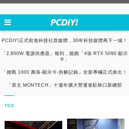
PCDIY!正式前進科技社群媒體，30年科技媒體再下一城！
「2,800W 電源供應器」報到，能跑「4張 RTX 5090 顯示
卡」
「挑戰 1000 萬張-顯示卡-拆解記錄」全新專欄正式推出！
「君主 MONTECH」十週年擴大營運進駐林口新總部
TGS