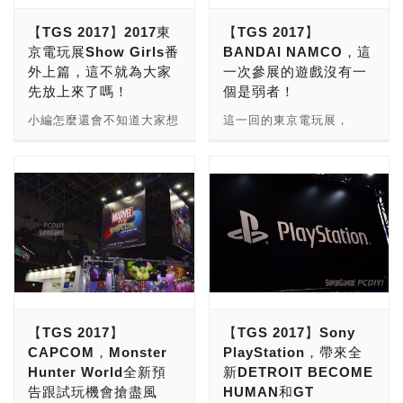
SQUARE ENIX等，在攤
公司推出的「Caravan
【TGS 2017】2017東
【TGS 2017】
位上雖然沒有看到Show
Stories」，絕對值得玩家
京電玩展Show Girls番
BANDAI NAMCO，這
Girls發傳單，不過他們就
們期待！ ＃影片＝
外上篇，這不就為大家
一次參展的遊戲沒有一
以產品實力說話。小編認為
https://www.youtube.com/wat
先放上來了嗎！
個是弱者！
Kingston HyperX的品牌名
v=Ylsc8d8u_Ls&feature=yout
稱，經過這次電玩展，一定
官方也推出了遊戲PV第二
小編怎麼還會不知道大家想
這一回的東京電玩展，
已經在日本玩家們當中打響
彈，真的好可愛喔！ 這一
要看什麼呢？希望各位玩家
BANDAI NAMCO展出了從
名號了呢！ 在簡單介紹完
款遊戲是由之前製作《幻塔
們先看水水的Show Girls
家機至手機遊戲總數超過
Kingston HyperX之後，接
戦記 グリフォン～新章
看得開心，等之後最新有最
60部作品，其中這一次最
下來就讓小編帶著各位玩家
～》(幻塔戰記 Griffon～新
新的日本東京電玩展系列報
具話題性的遊戲也都有試玩
們實地走訪攤位，找出這次
章～)的開方人員製作，遊
導可別忘了回來繼續追蹤。
的機會，不論是由《噬神
產品的特色！ 首先介紹的
戲除了相當漂亮的美術風格
不過相信明眼人一定有發
者》團隊開發的《CODE
是他們家的Alloy FPS機械
之外，更特別的地方在於它
現，有上集，當然也有中集
VEIN》；還是《七龍珠》
式鍵盤，而產品名稱之所以
能夠同時對應PC的玩家以
和下集或是只有下集啊！
系列最新的作品
訂為「FPS」也並不是沒有
及在手機的兩個平台上跨平
(嘿嘿嘿XDD) 想知道更多
《DRAGONBALL
原因的，在「W、A、S、
台連線，搭配上高畫質的美
關於2017日本東京電玩展
FighterZ》等。小編這一次
【TGS 2017】
【TGS 2017】Sony
D」和「1、2、3、4」共八
術和畫面，遊戲的體驗絕對
不論是遊戲還是想一飽眼福
還收到一個相當勁爆的消
CAPCOM，Monster
PlayStation，帶來全
個鍵上都有著特殊的顏色，
值得玩家期待。 而在故事
看Show Girls的玩家們，
息，那就是《魔法少年 賈
Hunter World全新預
新DETROIT BECOME
提醒玩家在遊玩「第一人稱
方面總共分：人類（ヒュー
請持續鎖定囉！
修》準備要推出特別版的遊
告跟試玩機會搶盡風
HUMAN和GT
射擊遊戲」(FPS)，移動時
マン）、精靈（エルフ）、
戲啦！ 今年推出的4款遊戲