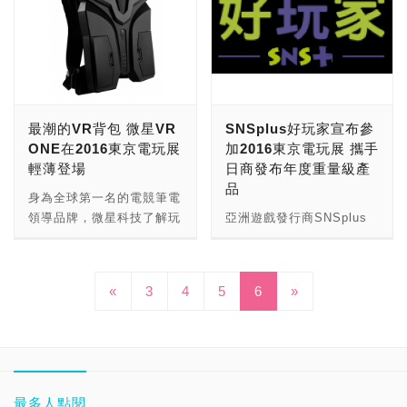
耳麥有許多相當棒的特色，
Caravan Stories非常有
鬥，在工程師也盡心盡力的
Girls，相信各位玩家們的
任何不悅，真的是相當敬
多，不論是《Final
各位玩家們一定都相當清
不論是在外型上採用紅黑色
趣，雖然目前還只在事前登
將生動對戰呈現給玩家。使
重點一定是擺在最新的解禁
業。 Sony PlayStation這
Fantasy XIV Online》、
楚，全世界數一數二的電玩
的強烈對比以及耐用的鋁合
錄的階段，不過能夠跨平台
其成為一款前所未有的正統
試玩畫面對吧！ 今年的日
一次真的帶了相當多的遊戲
《Final Fantasy XVI》、
展有三個，分別是每年6月
金框架，頭帶也相當舒適；
和系統、3D的MMORPG、
格鬥遊戲。 這款作品是
本東京電玩展，對於
參展以及提供試玩，不只可
《聖劍傳說2》、《骰動人
在美國洛杉磯舉辦的E3電
而在耳機內部也完全不馬
6種種族以及能夠遇見各種
BANDAI NAMCO和《絕體
CAPCOM來說最重要的兩
以使用PS4的把手玩遊戲、
生好運道 DRAGON
玩展、每年8月在德國科隆
虎，採用雙音腔驅動單體設
不一樣的魔獸。先不提了，
絕命都市》系列創作者九條
個遊戲，《Monster
還有鼓棒和太鼓組能夠使
QUEST & FINAL
舉辦的Gamescom以及小
計，可以提升聲音辨識度和
我先去申請事前登錄囉！
一馬所屬的Granzclla合力
最潮的VR背包 微星VR
SNSplus好玩家宣布參
Hunter World》以及再版
用；當中最讓各位玩家們為
FANTASY 30th ANN》
編這次榮幸參予的每年9月
減少失真的可能性。搭配有
廠商名稱：Aiming 艾鳴 廠
製作，打造出一款全新的
ONE在2016東京電玩展
加2016東京電玩展 攜手
至Nintendo Switch上的
之瘋狂的就是《GT
等，都引起了相當大的關
於日本東京舉辦的東京電玩
線控的可拆卸編織音源線和
商地址：台北市南港區市民
「SF生存動作冒險遊
輕薄登場
日商發布年度重量級產
《惡靈古堡啟示1&2》和
SPORT》採用方向盤以及
注，接下來就由小編將攤位
展。小編能夠一同參與這一
可拆是降噪麥克風。各位玩
大道七段8號 廠商官網：
戲」。玩家能夠化身為小市
品
《Marvel vs Capcom
煞車、油門的模組，直接和
繞上一圈，試玩一輪，為各
次屬於玩家們的盛會，真的
身為全球第一名的電競筆電
家們，是不是迫不及待想要
民，一同參予各種巨影登場
Infinite》，小編馬上帶著
道路駕駛沒有不同的方式，
位玩家們第一手的現場直
是相當的興奮，接下來就跟
領導品牌，微星科技了解玩
亞洲遊戲發行商SNSplus
看看實體究竟如何呢？ 廠
的超日常事件。 在南夢宮
各位玩家們一探叢林中、
讓各位玩家們享受一場競速
擊！ 今年SQUARE ENIX
著小編，搭著JR線電車，
家們的需求，持續領先業界
好玩家(證券代號6473) 今
商名稱：Kingston HyperX
排隊的人潮，除了刀劍神域
「屍林」下、武林內的遊戲
之旅。而在Sony
沒有特別請到穿著簡單的
一同前往會場吧！ 今年由
地採用最新技術來滿足電競
(9/10)宣布參加於日本千葉
廠商網址： 廠商電話：
之外，就屬《CODE
體驗吧！ 回歸最初的橫向
PlayStation攤位的
Show Girls，而是每一位
日本電腦娛樂協會(CESA)
玩家在遊戲上的多樣化需
市所舉辦的全球第二大遊戲
0800-666-200
VEIN》的人潮最多。這款
動作格鬥遊戲之外，還額外
«
3
4
5
《Monster Hunter
6
»
在發傳單或是贈品的都是穿
舉辦、日經BP社協辦的東
求，引領電競界潮流！ 微
展「東京電玩展」，並將於
由《噬神者》團隊開發的
提供了一段能夠宛若電影一
World》部分，試玩畫面就
著可愛的Coser，扮演著不
京電玩展，於2017年9月21
星科技與HTC的VIVE團隊
9/15(四)活動中與日本遊戲
《CODE VEIN》，屬於一
般的劇情，這次的威脅是來
讓小編再賣點關子，隨著
同遊戲當中的角色，玩家們
至24日(21、22日為
長時間攜手合作只為了能夠
開發商共同發布年度重量級
款戲劇性探索動作RPG，
自於一個──Ultron Sigma
CAPCOM的系列文章登
也能夠自由的與他們合照，
Business Day；23、24日
將VR遊戲體驗實現在可移
產品，且同步直播與台灣玩
玩家們要在未來世界之中作
的邪惡組合，他們的目標就
場，一併的向玩家們作介
小編當然也義不容辭的幫大
為一般玩家)，於今日正式
動的平台上，帶給使用者更
家分享第一手消息。
為「吸血鬼」，想辦法一步
是利用病毒來感染世界上所
紹。 這一次推出的太鼓達
家多照上幾張照片，給各位
開展，從2014年開始，參
棒的VR遊戲體驗。在2016
SNSplus好玩家自東南亞
最多人點閱
一步的脫離迷宮。 小編實