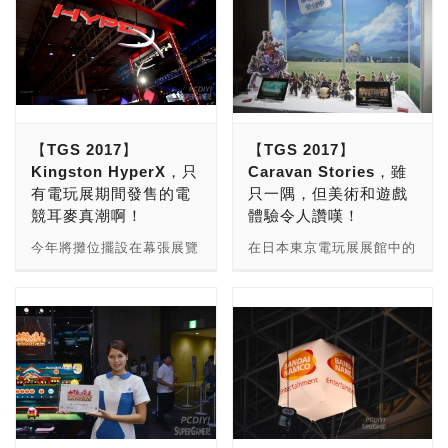
【TGS 2017】
【TGS 2017】
Kingston HyperX，只
Caravan Stories，雖
有電玩展期間發售的電
只一隅，但美術和遊戲
競耳麥真潮啊！
體驗令人讚嘆！
今年將攤位擺設在幕張展覽
在日本東京電玩展展館中的
館Mall 9至11的Kingston
小攤位上，有三位日本人正
HyperX，在展示的攤位上
拿著傳單向來往的玩家們作
擺放了相當多的電腦周邊配
介紹。小編二人同時向他們
備，不論是滑鼠、耳麥、鍵
的攤位看了一眼，竟然異口
盤等。不只是有這樣而已，
同聲的驚呼：「好可愛
在小編逛東京電玩展的同
喔！」，各位玩家們要知
時，也有發現他們自家的耳
道，要能夠同時吸住小編二
麥有和許多廠商成為合作對
人的遊戲其實並不多，而這
象，例如SEGA和
款由日本Aiming（艾鳴）