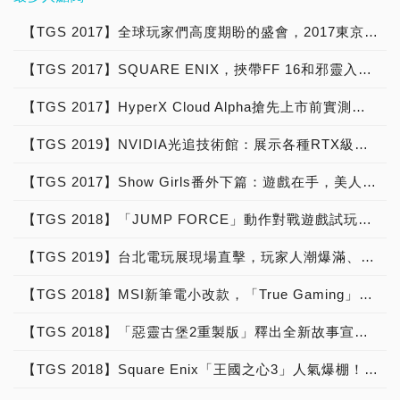
有的有機生命體。不過既然
人新增了相當多的曲目，連
玩家們大飽眼福！ 今年的
展的人數從251,832人一路
東京電玩展上，微星科技與
市場起家，也因熟悉東南亞
際試玩下來，果然還是最喜
是格鬥遊戲，最重要的一定
最新的電影主題曲《前前前
SQUARE ENIX帶來了相
攀升至去年創新高的
HTC VIVE團隊榮幸地向全
各重要市場之遊戲產業生
【TGS 2017】全球玩家們高度期盼的盛會，2017東京電玩展(Tokyo Game Show)我們來了！
歡這刀劍神域，畢竟小編是
是對打的部分啊！玩家們一
世》都能夠做選擇，當然一
當多的參展遊戲，而能夠試
271,224人，今年的人數更
世界推出了最新的革命性產
態，深獲玩家肯定。此次與
個連拍個2條記憶體也要將
定都很期待看見洛克人對決
定要搭配著獨特的鼓棒和太
玩的遊戲也相當多樣，不論
是有望突破去年的人數。而
【TGS 2017】SQUARE ENIX，挾帶FF 16和邪靈入侵2人氣爆棚！
品 - 微星VR ONE! 微星科
知名日商攜手，正是結合日
它擺成「C8763」樣子的
鋼鐵人吧！ 這一次在電玩
鼓操作器玩起來才有特別的
是最新公布的《邪靈入侵
今年活動的主題為「さあ、
技在2016東京電玩展中，
本高規格遊戲開發技術與好
人，雖然是射擊的RPG遊
展提供試玩的《惡靈古堡啟
感覺，連變態級別的《里
2》還是闔家共玩的Party
現実を超えた体験へ。」
【TGS 2017】HyperX Cloud Alpha搶先上市前實測開箱，從「東京電玩展」朝朝暮暮的電競耳麥終於拿到手！
發表真正的世界第一款VR
玩家東南亞經營優勢，共同
戲，但是一點也不減我對它
示1&2》，因為是首次移植
譜》也會登場。 在遊戲當
Games《骰動人生好運道
(來吧！感受超越現實的體
專用背包-VR ONE。這樣
拓展海外市場。 SNSplus
的愛啊！ 廠商名稱：
上Nintendo Switch的平
中，玩家們需要扮演成AI人
【TGS 2019】NVIDIA光追技術館：展示各種RTX級的最新遊戲，並提供實機體驗，讓玩家提早進入光追新時代
DRAGON QUEST &
驗)，主打的AR(擴增實境)
方便的設計概念雖然在
好玩家總經理伊能輝表示，
BANDAI NAMCO 廠商地
台，小編本相當興奮可以體
造人，探討人類的過去、現
FINAL FANTASY 30th
和VR(虛擬實境)，在展館
2016年時有所聞，然而僅
今年的里約奧運閉幕式中，
址：2051 Mission
驗到除了PC版本和PS系列
在、未來以及人性情感上的
【TGS 2017】Show Girls番外下篇：遊戲在手，美人伴我
ANN》、在《Final
設置攤位的相關廠商數量也
有微星科技真的推出實際產
日本向世界證明了其強大的
College Blvd. Santa
版本的惡靈古堡，隨著
衝突，雖然在E3展就已經
Fantasy XIV Online》還
成長至117家。雖然玩家們
品，不僅造型上有著酷炫的
ACG產業實力。而今年是
Clara, CA 95054 廠商官
【TGS 2018】「JUMP FORCE」動作對戰遊戲試玩，「週刊少年」50年經典腳色齊聚一堂
2003 年保護傘公司消滅
看到實際的遊玩方法，但是
能夠選擇打副本和捏人物的
對於新遊戲的渴望也越來越
設計感，重量輕盈還不減效
好玩家首度參加東京電玩
網：
後，持續投身對抗全球各地
這一次在日本東京電玩展則
畫面；但是小編覺得相當遺
大，不過東京電玩展也逐漸
能確保玩家能享有最棒VR
展，能夠在此遊戲界年度盛
【TGS 2019】台北電玩展現場直擊，玩家人潮爆滿、小編擠不進去RRR！
生化恐怖行動的 BSAA 探
能真正的坐下來試玩！ 在
憾的部分是《Final
成長，絕對能夠超越玩家的
遊戲體驗。 微星VR ONE
事上與日商夥伴共同發布重
員吉兒，一起找出隱藏在這
GT這個系列上，相信已經
Fantasy XVI》的PV以及
期待，小編也相信對於入場
是世界上最輕薄的背包型電
量級產品，足見對於此遊戲
【TGS 2018】MSI新筆電小改款，「True Gaming」精髓展現
之中的秘密吧！ 為何這一
有相當多死忠的粉絲，包括
《邪靈入侵2》的試玩畫面
人數絕對能夠超越去年的人
腦主機並會搭配較短的專用
之信心以及重視程度。 伊
次各位玩家都引頸期盼的想
小編自己也相當喜歡這款遊
是沒有辦法錄影和攝影的，
數！ 今年參予電玩展的遊
線材銷售。可想而知這樣可
能輝透露，此次合作的開發
【TGS 2018】「惡靈古堡2重製版」釋出全新故事宣傳片，20年前的驚悚畫面精緻回歸
要進入會場拿到試玩機會，
戲，不論是在車子的擬真度
連裡面的試玩空間都沒有辦
戲廠商也相當的多，不論是
隨身攜行的獨家設計，肯定
商，在過往擁有相當優秀的
證是因為這一次這一次針對
或是速度感的感官上，甚至
法拍攝，真的超級難過！
從Sony Play Station、
會為VR市場帶來很大的影
成績，且在海內外都深受玩
【TGS 2018】Square Enix「王國之心3」人氣爆棚！「Final Fantasy XIV Online」「魔物獵人世界」跨界合作
次世代主機作解析度、特
是車外的天氣變化都相當的
在攤位的一個小角落有著畫
CAPCOM、KONAMI、
響，可以讓玩家不再因為線
家肯定。此款遊戲不論對好
效、建模的優化，並且第一
舒服，不愧是《跑車浪漫
風和其他區塊不太相通的地
BANDAI、SQUARE