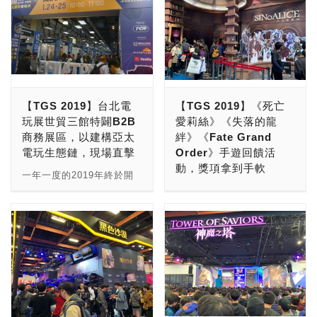
【TGS 2019】台北電
【TGS 2019】《死亡
玩展世貿三館特闢B2B
愛莉絲》《失落的龍
商務展區，以建構亞太
絆》《Fate Grand
電玩生態鏈，現場直擊
Order》手遊回饋活
動，獎項拿到手軟
一年一度的2019年終於開
展了。本屆的規模可說是空
這次的TGS 2019玩家們矚
前盛大，在展區的規劃上，
目的焦點多半是放在PC或
這次世貿一館規劃為B2C玩
是家用遊戲主機的大作，以
家區，另B2B商務區則全面
及其他如《神魔之塔》這樣
移往世貿三館，提供更完整
的老字號遊戲，但小編還是
的交流場地，讓圈內人士能
注意到一些手遊廠商們也在
夠覓得更多的生意機會，也
藉由這次展覽，推出大量好
讓今年的TGS展特別有看
康活動回饋玩家，包含剛上
頭！ 這次的B2B Zone展
市不久的《死亡愛麗絲》和