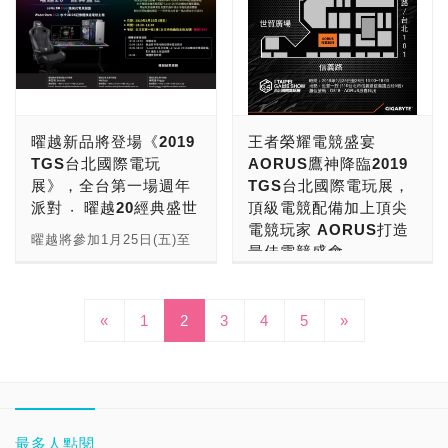
2018年亞運會也有電競示
噬，作為戰鬥的四大特色。
理一下PlayStation攤位上
Ubisoft旗下今年《湯姆克
場後更是不得了，各家廠商
範賽，更可望於2024年登
除了《噬神者3》以外，萬
重要遊戲的預計上市時間，
蘭西》系列最新作品《全境
攤位前人潮滿滿RRR～小
上巴黎奧運，成為正式比賽
代南夢宮另外也有推
《惡靈古堡2 重製版》已經
封鎖2》，從入口一進場就
編看到也是傻了XD！ 這次
項目。由此可見電競產業越
《JUMP FORCE》和《航
在1/25上市，《王國之心
能馬上看到大批玩家排隊的
的TGS 2019以「遊戲面貌
來越發光發熱，將吸引更多
海王：尋覓世界》兩款遊
III》要等到5/23、《最後
人潮，這排了快四路的隊伍
由你創造！YOU GAME
人投入這個產業。 這次
戲，前者結合日本集英社最
生還者二部曲》發售日未
看得小編也是傻眼阿！ 不
IT！」為主題，強調遊戲不
TGS 2019的B2B Zone獨
曜越新品將登場《2019
王者榮耀電競盛宴
具影響力的漫畫雜誌《週刊
定、《往日不再》則是要等
過說到底，《全境封鎖2》
只存在於電視、電腦、手機
立出一館，規模更勝以往，
TGS台北國際電玩
AORUS鷹神降臨2019
少年Jump》50年來所有經
到4/26，有興趣的玩家可以
確實是今年Ubisoft的強檔
螢幕等虛擬世界，玩家也將
將吸引海內外更多遊戲產業
展》，全台第一場週年
TGS台北國際電玩展，
典腳色全在這裡！不管你是
持續關注喔！
作品之一，主要原因在於前
化身為遊戲腳色，創造自己
人士的參與，藉此提升台北
派對 〮曜越20經典盛世
頂級電競配備加上頂尖
《航海王》、《一拳超
作《全境封鎖》雖然推出初
的未來，堅持並努力邁向下
國際電玩展在國際展會的地
電競玩家 AORUS打造
人》、《七龍珠》的粉絲，
期評價不佳，但後期隨著官
一個篇章，寫下自己的故
曜越將參加1月25日(五)至
位！
最佳電競盛會
通通可以在這裡找到最愛的
方的不斷改進，遊戲本身已
事，並讓全世界看見你！
28日(一)為期四天的
角色遊玩。 《JUMP
經漸趨完整。這次推出的續
攤位數也突破以往，共計有
《2019 TGS台北國際電玩
2019台北國際電玩展即將
FORCE》預計在2/15上
作《全境封鎖2》，想必
來自24個國家、426家業
展》(台北世貿一館1樓：攤
於1月25日至1月28日在世
市、《噬神者3》已經在去
«
1
2
3
4
5
»
Ubisoft已經從前一代的作
者，使用2144個攤位規
位C805)。在活動第一天的
貿一、三館登場，近年來致
年12/13上市，《航海王：
品中學到教訓。 這次
模，也創下了TGS歷年攤
開展記者會上，曜越將會揭
力於推廣電競產業，技嘉科
尋覓世界》則是要等到3/14
Ubisoft強調會針對遊戲後
位數紀錄。展區劃分分為商
幕硬體軟體皆採用最頂尖技
技旗下頂級電競品牌-
才會上市。
期的續玩性進行加強，同時
務區和玩家區，最主要的熱
術，並擁有極限鈦、極致黑
AORUS，將帶領全系列頂
官方近期也已經釋出「暗區
門展區玩家區部分將展出近
色兩種選擇的Level 20
級電競產品進駐2019 TGS
PVP」的相關影片，想必
300款熱門遊戲和電競周
RGB機械式電競鍵盤；以
台北國際電玩展，採用由
最多人點閱