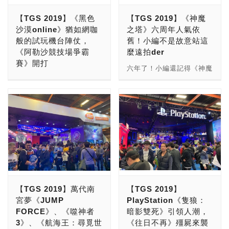
區，時間從1/24至1/25
《失落的龍絆》，另外還有
【TGS 2019】《黑色
【TGS 2019】《神魔
10:00～17:00為止。主要
《Fate Grand Order》也
沙漠online》猶如網咖
之塔》六周年人氣依
是商務洽談與各式論壇舉辦
有推出活動，包準會讓粉絲
般的試玩機台陣仗，
舊！小編不是故意站這
的地方，讓遊戲產業人士可
們拿獎拿到手軟！ 有興趣
《阿勒沙競技場爭霸
麼遠拍der
以參與、交流，並商談合作
的玩家和粉絲們不妨前往
賽》開打
機會。由於B2B Zone主要
TGS 2019展區中，現場一
六年了！小編還記得《神魔
給產業人士參與，並有開放
同參與遊戲活動、拿好禮
韓國遊戲開發商PEARL
之塔》是當初大學時非常熱
預先報名，因此若沒有預先
喔！
ABYSS旗下熱門遊戲《黑
門的遊戲(不小心暴露年紀
報名的話，遊戲產業人士在
色沙漠Online》、《黑色沙
嗎？)，幾乎人人都在轉
現場就得花500元買票進
漠MOBILE》進駐TGS
珠！TGS 2019的今天，
入，若不是非遊戲產業相關
2019，除了讓玩家可以有
《神魔之塔》正在慶祝六周
人士，則得花1,500元購票
機會體驗到多人同時競技的
年活動，現場邀請知名實況
進場，以維護預先報名者的
影子戰場外，還會在1/27舉
主和主持人們相繼炒熱氣
權利，以及維護展場內品
行》《黑色沙漠Online》的
氛，同時也有玩家上場競
質。 B2B Zone的攤位中，
第三屆阿勒沙冠軍賽，同時
技。攤前人潮滿到小編不得
有來自日本、中國大陸、韓
也會邀請多位知名實況主挑
已只能在遠遠拍... 《神魔
【TGS 2019】萬代南
【TGS 2019】
國等外商來設攤，展示其產
戰《黑色沙漠MOBILE》頭
之塔》製作人朱天健先生表
宮夢《JUMP
PlayStation《隻狼：
品或服務。包括遊戲內容、
目。 除了試玩機台以外，
示：「《神魔之塔》其中一
FORCE》、《噬神者
暗影雙死》引領人潮，
遊戲引擎、開發平台、軟體
已連續舉辦第三屆的2019
重要營運方針是聆聽玩家心
3》、《航海王：尋覓世
《往日不再》殭屍來襲
函式庫、防弊工具、客戶服
年《阿勒沙競技場爭霸
聲，以往電玩展節我們都會