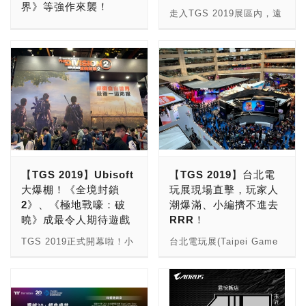
界》等強作來襲！
務…等等，提供遊戲開發者
賽》，本次總決賽將於1/27
與玩家傾談，再在遊戲進行
走入TGS 2019展區內，遠
更多的開發資源，來讓遊戲
在《黑色沙漠》攤位中熱烈
多方面優化，今年亦如是，
萬代南夢宮(BANDAI
遠就能看到PlayStation展
作品更加完善。 除了B2B
開打，今年更採用與以往不
希望《神魔之塔》在迎接 6
Entertainment)這次在現場
區前一個龐大的戰國武士雕
部份，本屆也在此區舉辦，
同的嶄新賽制，將更加考驗
週年之際也能與時並進，和
的攤位，雖然並未把去年在
像，小編不用細看就知道絕
有近30位來自國內外的遊
團隊合作以及戰術運用的實
眾玩家邁向新一年。」
日本東京電玩展的全鋼骨骨
對是《隻狼：暗影雙死》
戲產業先進，聚集於此來發
力。
架的攤位設計直接移到台北
了！(眼神亮 《隻狼：暗影
表最新的產業趨勢、開發設
電玩展中，不過現場還是可
雙死》是由《暗黑靈魂》系
計分享、獨立遊戲經驗談、
以看到重點遊戲《噬神者
列開發商FromSoftware開
虛擬實境、市場行銷等議
3》的巨型魔獸雕像！看得
發的「折磨玩家不償命」遊
題，以與同業分享。 當今
真的是讓小編有些熱血沸騰
戲，這次的遊戲舞台來到日
電競活動已成為年輕人積極
阿！ 《噬神者3》遊戲是敘
本的戰國時代，玩家將扮演
參與的一項活動，促使台灣
【TGS 2019】Ubisoft
【TGS 2019】台北電
述世界面臨崩壞邊緣，在前
飛簷走壁的戰國武士，以前
各地電競網咖的流行，並與
大爆棚！《全境封鎖
玩展現場直擊，玩家人
作第二代的時間軸十年之
在《暗黑靈魂》系列死一次
廠商們經常性的舉辦電競比
2》、《極地戰嚎：破
潮爆滿、小編擠不進去
後，現今又出現了起因不明
就重來、覺得不爽嗎？這次
賽活動，就連學校紛紛開設
曉》成最令人期待遊戲
RRR！
的「灰域」，將吞噬所有接
《隻狼：暗影雙死》直接給
電競專班，甚至大型的電競
觸到物品，人類陷入空前危
你兩條命，讓你死個夠！
TGS 2019正式開幕啦！小
台北電玩展(Taipei Game
館也計畫在台灣各地陸續開
機。這款「噬神者3」(God
對於這款遊戲有興趣的玩
邊也很快地趕在第一時間到
Show, TGS)今(1/25)開幕
設。此外，2017年底立法
Eater 3)最大的特色是高速
家，不妨持續關注喔！回過
現場將各遊戲廠商們的重點
啦！TGS 2019可說是人氣
院正式三讀通過，體育署已
且流暢的戰鬥畫面，包含普
頭來迅速看看PlayStation
遊戲和活動跟玩家們分享。
爆棚阿！光是在門外就看到
將電競納入運動產業，
通攻擊、射擊、防禦以及吞
這次的攤位吧！ 幫大家整
第一站首先要來到的是
大批購票玩家排隊進場，進