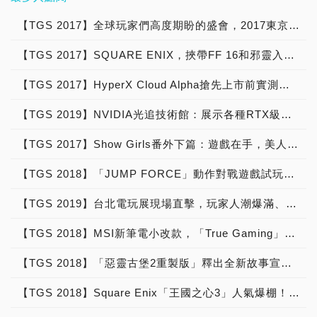
是因為前作的遊戲中，
邊，現場各家攤位也準備了
及全球首台搭載WaterRam
Z390 AORUS電競主機板
PVP模式被許多玩家詬
一系列的舞台活動和精美周
RGB水冷DDR4記憶體模組
及AORUS RTX 20系列顯
【TGS 2017】全球玩家們高度期盼的盛會，2017東京電玩展(Tokyo Game Show)我們來了！
病，同時外掛繁多的問題，
邊回饋玩家，要讓來參觀的
的水冷電競主機系統。曜越
示卡組裝而成的AORUS電
讓官方不得不將重點著重在
玩家收穫滿滿的回家！ 除
【TGS 2017】SQUARE ENIX，挾帶FF 16和邪靈入侵2人氣爆棚！
同時將帶來眾多大受好評及
競主機，搭配技嘉推出的世
《全境封鎖2》的暗區PVP
了熱門遊戲強檔外，今年也
獲獎的專業電競配備，並和
界首款AORUS戰略型電競
模式上。另外，針對遊戲長
首度邀請電競硬體廠商進
【TGS 2017】HyperX Cloud Alpha搶先上市前實測開箱，從「東京電玩展」朝朝暮暮的電競耳麥終於拿到手！
合作夥伴AGON、AMD、
螢幕，結合多款最受歡迎的
期遊玩的可玩性來說，雖然
駐，包含NVIDIA、ROG玩
華擎科技ASRock、綠洲遊
線上遊戲，並邀請頂尖的電
【TGS 2019】NVIDIA光追技術館：展示各種RTX級的最新遊戲，並提供實機體驗，讓玩家提早進入光追新時代
整體的遊戲操作和一代相去
家共和國、AORUS技嘉科
戲Oasis Games、SNK、
競玩家，一同打造TGS最
不遠，但大抵來說仍是相同
技、MSI微星科技、
T-FORCE、優派
棒的電競盛宴！ 技嘉
【TGS 2017】Show Girls番外下篇：遊戲在手，美人伴我
的邏輯，但在武器系統和角
HyperX、曜越科技等等，
ViewSonic和索泰ZOTAC
AORUS於2019 TGS台北
色人物的操作上作了許多不
都將分別自亞洲首度公開最
一同為玩家打造最完整的高
國際電玩展展期進行《絕地
【TGS 2018】「JUMP FORCE」動作對戰遊戲試玩，「週刊少年」50年經典腳色齊聚一堂
同的優化，將可以讓玩家的
新電競裝備和技術，並舉辦
科技電競殿堂！ 而這次也
求生》、《鐵拳7》、《英
操作性更加便利。 另外，
人氣遊戲IP活動！ 小編也
將是曜越為歡慶公司成立
雄聯盟》三款遊戲的王者挑
【TGS 2019】台北電玩展現場直擊，玩家人潮爆滿、小編擠不進去RRR！
《全境封鎖2》即將於3月
在第一時間馬上趕到現場，
20週年，在台灣舉辦的第
戰賽，將邀請各遊戲中的強
15日上市，官方這次也開
為大家帶來今年各家廠商活
一場生日派對！知名
者擔任關主：AORUS
【TGS 2018】MSI新筆電小改款，「True Gaming」精髓展現
放TGS 2019現場讓玩家可
動現場直擊，請大家繼續敬
COSER實況主蘿特將擔任
OPEN《絕地求生》台灣區
以直接報名即將在2月開始
請期待囉！
活動期間的主持，可愛擔當
冠軍–SJ、知名格鬥遊戲職
【TGS 2018】「惡靈古堡2重製版」釋出全新故事宣傳片，20年前的驚悚畫面精緻回歸
的菁英BETA測試。 除《全
可凡和美麗的Aries將在六
業選手–GamerBee及英雄
境封鎖2》以外，另一款
日兩天以特別嘉賓的身分現
聯盟超級路人王–西門夜
【TGS 2018】Square Enix「王國之心3」人氣爆棚！「Final Fantasy XIV Online」「魔物獵人世界」跨界合作
Ubisoft受矚目的遊戲是
身在曜越攤位，和大家一同
說，於技嘉AORUS攤位現
《極地戰嚎：破曉》，同樣