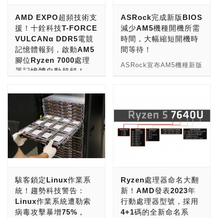
系統效能比 DDR4 DRAM
Seagate Technology 的第
AMD EXPO超頻技術支
ASRock完成新版BIOS
提高了 85% 。美光的全新
六代控制器架構，效能高達
援！十銓科技T-FORCE
減少AM5機種開機所需
DDR5 伺服器記憶體大幅提
前一代的兩倍，且企業級的
VULCANα DDR5電競
時間，大幅縮短開機時
高 AI、高效能運算 (HPC)
耐用程度也更上一層樓。為
記憶體報到，啟動AM5
間等待！
和數據密集型應用程式的效
了保護所儲存的資料，
腳位Ryzen 7000處理
能，這些應用程式需要比
Exos X 系統採用了
ASRock宣布AM5機種新版
器記憶體自動超頻！
DDR4 技術應用支援更多的
ADAPT 進階分散式自主保
BIOS將減少開機所需時
CPU 運算容量和更高的記
護技術(Advanced
全球記憶體領導品牌十銓科
間。ASRock 致力於帶給
憶體頻寬。 美光商品事業
Distributed Autonomic
技電競品牌 T-FORCE 推
使用者們最好的使用體驗，
群副總裁暨總經理 Teresa
Protection Technology)
出專為專為 AMD Ryzen
不斷最佳化BIOS以提供更
Kelley 表示：「隨著資料
糾刪碼解決方案，還有
7000 系列處理器及
好的相容性與更短的開機時
呈現等比級數成長，分析與
Seagate 創新的 ADR 自
X670E/X670 主機板所打
間。ASRock已完成開機時
洞察這些資料的需求對於企
動修復儲存技術
造的 VULCANα DDR5 電
間大幅縮短的新版BIOS，
業運作來說極為重要。資料
(Autonomous Drive
競記憶體。VULCANα
使用者可以在收到主機板的
中心營運商需要透過先進的
Regeneration)。 Exos X
DDR5 支援最新 AMD
第一時間從官網下載更新。
記憶體功能和提升處理器來
系列是一整套 PB 規模的
EXPO（Extended Profile
根據實測，開機秒數可比預
駭客鎖定Linux作業系
Ryzen處理器命名大翻
最大程度提高平台效能。美
機架式區塊儲存機箱，可彙
for Overclocking） 超頻
期縮短將近一半，首次開機
統！趨勢科技警告：
新！AMD發表2023年
光 DDR5伺服器DRAM提供
總數十部到上百部硬碟和
技術，讓記憶體在極佳的相
速度有感提升。此外，
Linux作業系統遭勒索
行動處理器型號，採用
絕佳的頻寬，以處理記憶體
SSD 並加以虛擬化，達到
容性下達到性能提升，輕鬆
ASRock X670E/X670全
病毒攻擊暴增75%，
4+1碼的全新命名系
密集型應用程式。記憶體產
最大的資料彈性、可用性和
一鍵體驗極速穩定超頻快
線機種支援BIOS