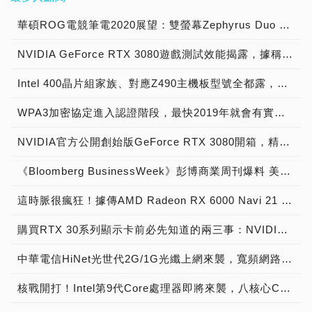
2022 上半年最知名的集團
道，為闖關揭開序幕；「勝
硬體升級的需求，秉持
合國際標準3GPP的5G即
開發與作業安全實務
資料中心客戶制訂出能順應
／傳統硬碟】： →更多的
是 Black Basta，他們在
利者擂台」感受ROG
「Kingston Is With
時傳輸、C-V2X蜂巢式車聯
Practices of
華碩ROG電競筆電2020展望：雙螢幕Zephyrus Duo 15、主打女性市場與eSports之Zephyrus M和ROG STRIX G15相繼報到
未來需求的資料管理策
【PCDIY! 行動儲存／外接
短短兩個月內就襲擊了 50
STRIX 系列筆電的強大效
You」的核心理念，與眾多
網先進無線連接技術與AI影
DevSecOps」課程打造
略。」 Intel 美國 OEM 與
機械硬碟／外接固態硬碟／
家企業機構。許多勒索病毒
能，並在拳擊擂台展現力量
供應商及第三方夥伴合作無
NVIDIA GeForce RTX 3080遊戲測試效能揭露，據稱約比RTX 2080 Ti快30%!
像辨識技術，打造業界首創
VMware Tanzu
策略客戶銷售部門副總裁暨
隨身碟／記憶卡】： →更
集團都採取「狩獵大型目
與速度，拍攝專屬留念照；
間，持續以靈活的生產策略
的「5G智慧鐵道安全預警
Kubernetes DevSecOps
總經理 Dorin Vanderjack
多的【PCDIY! NAS／網路
標」的策略，專挑大型企業
「裝備上身」供玩家在潮流
與多元產品線呼應市場變
Intel 400晶片組家族、對應Z490主機板型號全都露，搭配10代Comet Lake-S處理器必備
與決策系統」，有效提升鐵
工作坊。由 VMware 講師
表示：「我們很高興能引進
儲存裝置】：
下手，雖然如此，中小企業
衣帽間，盡情以ROG
化，進而締造傲人的銷售表
道安全，帶動智慧交通技術
帶領學生認識前瞻數位應用
Seagate 全新的 RAID 控
依然不可輕忽勒索病毒，其
WPA3加密協定進入認證階段，最快2019年就會有實體產品推出
Slash電競潮品穿搭自我風
現。 隨著記憶體技術由
與服務創新。 此系統串聯
的趨勢和應用工具，並結合
制器，其能提供成本效率良
今年上半年遭到攻擊的次數
格；「漂浮者基地」陳設漂
DDR4 更迭至嶄新的
列車、平交道、維修工班與
VMware vSphere with
好的高效能系統解決方案。
也有日漸提升的趨勢。 而
NVIDIA官方公開創始版GeForce RTX 3080開箱，精緻質感包裝顯卡橫向放置
浮滑板場，呼應ROG Flow
DDR5世代，金士頓亦強化
數位雙生平台，同時針對
Tanzu Hands-onLabs 上
面對前所未見的資料成長態
軟體漏洞是勒索病毒駭入企
系列的輕巧、多工、可翻
了旗下的生產基礎建設、為
「平交道防闖警示」、「軌
機實作資源，搭建學生接軌
勢，將 Intel® Xeon® D
《Bloomberg BusinessWeek》彭博商業周刊爆料 美超微伺服器主機板 黑客門 被偷裝間諜晶片，《Apple、Amazon、SuperMicro》發表聲明駁斥 報導不屬實 精心編造
業的主要管道之一，趨勢科
轉；最後在「無懼 釋放極
不斷推陳出新的次世代平台
道工安預警」、「鐵道列車
業界的橋樑，自學界向下深
處理器與 Seagate 強化後
技 Zero Day Initiative
限」關卡，玩家將站上滑雪
做足準備。作為業內先驅，
追撞警示」三大應用提供偵
耕開發者社群，拓展台灣
的 ASIC 型架構互相整
這時脈很瘋狂！據傳AMD Radeon RX 6000 Navi 21 XT時脈將高達2.4 GHz?!
(ZDI) 漏洞懸賞計畫在該期
訓練機，藉ROG Zephyrus
金士頓於去年首度推出
測與安全預警服務，並於新
DevSecOps 技術的人才基
合，能改善客戶的總體擁有
間總共發布了 944 份漏洞
Duo 16大型筆電螢幕，感
DDR5記憶體模組，並成為
北市鶯歌尖山埔平交道路段
礎。 在企業數位轉型的過
成本，協助客戶從其硬體裝
購買RTX 30系列顯示卡前必先知道的兩三事：NVIDIA技術簡報 (下篇)
公告，較去年同期成長
受滑雪競速快感。 首開幕
全球第一家以DDR5
進行試運行，以更智慧、安
程中，具備雲原生架構被視
置和資料中催生更高的商業
23%，其中，重大漏洞的公
即吸引8位潮流代表前往朝
UDIMM 獲得Intel平台驗證
全且便捷的方式優化鐵道安
為一大關鍵，做為長期協助
價值。」 Exos X 系統也
中華電信HiNet光世代2G/1G光纖上網來襲，寬頻網路速度再升級！
告數量較去年同期大幅成長
聖，包括音樂才子－阿蘭
的第三方供應商，率先達成
全防護，促進智慧鐵道產業
企業執行雲原生應用與多雲
可支援 Redfish 和
400%。 進階持續性滲透攻
AC、凱爾Kire；運動女神
DDR5技術在全新平台上最
發展。 仁寶「5G智慧鐵道
平台遷移的領導廠商，
核戰開打！Intel第9代Core處理器即將來襲，八核心Core i9-9900K成新桌上型主流級處理器霸主！
Swordfish 開放標準管理協
擊 (APT) 集團的攻擊手法
－洗菜、倪暄Eli、
重要的里程碑。 金士頓表
安全預警與決策系統」中包
VMware 看見現代雲原生
定。 Seagate 的 Exos X
依舊不斷推陳出新，除了運
an9lina；人氣網紅－恩熙
示：「回顧充滿挑戰與機遇