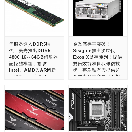
伺服器進入DDR5時
企業儲存再突破！
代！美光推出DDR5-
Seagate推出次世代
4800 16～64GB伺服器
Exos X儲存陣列！提供
記憶體模組，搶攻
雙倍效能和自我修復技
Intel、AMD與ARM新
術，專為私有雲提供超
一代Server市場！
高效率的大容量儲存架
構！
美光科技 (NASDAQ 代
號：MU)，今日宣佈即將透
全球大量資料儲存架構解決
過商業和工業通路合作夥伴
方案領導供應商Seagate
推出美光 DDR5 伺服器
Technology Holdings plc
DRAM，以支援經業界認證
(NASDAQ: STX)，宣佈推
的次世代 Intel® 和 AMD®
出次世代進階儲存陣列
伺服器和工作站平台。在記
Exos® X 系統。全新
憶體進入 DDR5 世代後，
Exos X 系統採用