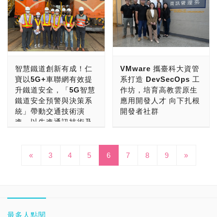
品系列進行最佳化，通過元
12GB/秒，寫入可達
DDR5 提供 5200MHz 、
從導入單一全方位網路資安
日於台北華山1914文化創
里程碑。根據研調機構
件和模組測試，以符合關鍵
10GB/秒。讓資料中心能配
5600MHz 及 6000MHz 頻
平台著手。」 • 趨勢科技
意產業園區打造期間限定
TrendForce所公布的最新
任務伺服器標準。 支援
合各式各樣繁重的工作負
率可供選擇，是款能在
2022 上半年總共攔截了
「ROGYM電競健身房」，
營收排名，金士頓以142億
DDR5的伺服器正在資料中
載，在運作不間斷的環境中
AMD 新世代平台創造極致
630 億次威脅。 • 2022上
玩家將在充滿電競潮酷氛圍
美元營收創下高達78.7%的
心環境中進行評估和測試，
善加運用超大規模級別的效
卓越效能的 DDR5 電競記
半年的威脅數量較 2021 年
的場館中，體驗最新ROG
市佔率，營收與去年相比更
預計將在 2022 年底前加速
率、簡單無阻的部署作業和
憶體。 T-FORCE
同期增加了 52%。 • 政
高效能電競筆電與ROG
增長8%，在後疫情時代開
採用。DDR5的初始資料速
精簡流暢的資料管理能力。
VULCANα DDR5 電競記
智慧鐵道創新有成！仁
VMware 攜臺科大資管
府、製造與醫療是惡意程式
Slash電競潮品，同時挑戰
拓傲人的銷售佳績。 根據
率為 4800MT/s，不過在未
Seagate 系統部門資深副
憶體支援 On-die ECC 除
寶以5G+車聯網有效提
系打造 DevSecOps 工
肆虐最嚴重的三個產業。
拳擊、滑雪、競技滑板及地
TrendForce研調報告顯
來這個速率預計會增加，藉
總裁 Ken Claffey 表示：
錯機制，具有 IC 自我錯誤
升鐵道安全，「5G智慧
作坊，培育高教雲原生
2022 上半年，勒索病毒即
板核心運動等訓練。電競
示，2021年全球前五大記
此滿足資料中心工作負載的
「Seagate 獨一無二的垂
偵測與修正的功能，提資料
鐵道安全預警與決策系
應用開發人才 向下扎根
服務 (Ransomware-as-a-
(e-sport)也是運動(sport)
憶體模組製造商共拿下90%
需求。美光 DDR5伺服器記
直整合涵蓋晶片裝置設計、
傳輸的正確性，讓你擁有穩
統」帶動交通技術演
開發者社群
Service，簡稱 RaaS) 的
的一環，ROG鼓勵玩家從
的銷售總額，金士頓更佔整
憶體目前可透過全球商業和
製造及服務；因此，我們能
定又可靠的超頻性能，並提
進、以先進通訊技術及
攻擊數量暴增，主要的犯罪
遊戲戰場到運動場，都拿出
體市場近80%。金士頓獨特
推動 IT 現代化改造為眾多
工業通路合作夥伴立即取
為企業儲存系統市場提供全
供完善的終身保固，在非人
數位雙生平台促進產業
集團如 LockBit 被偵測到
「天生無懼」態度，揪隊友
的客製化生產模式，帶動整
企業的發展目標，致使
得。
新境界的創新和價值。全新
為損壞下皆提供免費更換的
發展！
的數量較去年同期成長
一起到「ROGYM電競健身
體出貨量持續攀升、創下營
DevSecOps（開發安全性
的 Exos X 系統搭載了
服務，簡便流程即可擁有安
500%，而 Conti 則在 6
«
3
4
5
6
7
8
9
»
房」闖關拿好禮！
收年增 8%的銷售佳績。過
仁寶電腦近年致力於多元化
營運）相關技術的人才明顯
Seagate 設計製造的新型
心服務。 →更多的
個月內幾乎翻了一倍。勒索
「ROGYM電競健身房」設
去兩年受疫情影響，居家辦
的產業發展與布局，自
短缺。有感於開發人才培育
控制器，讓 RAID 陣列的
【PCDIY! DRAM／記憶體
病毒即服務的經營模式為勒
立5大關卡—「成為
公與線上學習趨勢興起、帶
2020年起發展5G與車聯網
刻不容緩，多雲服務領導廠
可用性、可靠性和效能更上
／超頻記憶體模組】： →
索病毒開發者與加盟夥伴帶
G.A.M.E.R.S」以ROG
動一波裝置升級潮。在此時
智慧應用解決方案。仁寶在
商 VMware 攜手國立臺灣
一層樓；不僅效率更為優
更多的【PCDIY! SSD／固
來了豐厚的利潤。 新興的
Strix SCAR 17 SE 隱形
空背景下，金士頓密切關注
交通部與台鐵的指導下發展
科技大學（以下稱臺科
秀，也能大幅減少管理上的
態硬碟】： →更多的
勒索病毒集團不斷出現，
噴墨概念打造隱形墨水通
企業與第一線消費者與針對
智慧鐵道相關應用服務，整
大），為資管系開設「系統
最多人點閱
負擔。Exos X 系統可協助
【PCDIY! HDD／機械硬碟