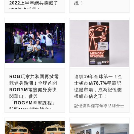
2022上半年總共攔截了
統！
業持續轉換至 DDR5 世
效能。無論是傳統資料中心
感，創出絕佳超頻性能及平
Flashback功能，讓所有使
630億次威脅！
代，美光則一直走在技術的
和私有雲，Exos X 系統皆
台相容性，完美釋放
用者可以在沒有CPU和
AMD宣布為2023年推出的
最前線，並致力於協助資料
是理想的高可用性企業儲存
X670E/X670 主機板潛在
RAM的情況下，透過24-
全球網路資安領導廠商趨勢
行動處理器系列產品帶來全
中心客戶和通路合作夥伴進
架構。 Exos X 儲存陣列
效能。 T-FORCE
pin供電和USB隨身碟輕鬆
科技 (東京證券交易所股票
新命名系統。AMD行動產
行DDR5伺服器DRAM認證
內建 Seagate ADAPT 糾
VULCANα DDR5 電競記
更新BIOS！
代碼：4704) 發布最新資安
品業務正強勢成長，搭載
和準備作業。」 身為全球
刪碼解決方案，能將資料備
憶體，散熱片採用鋁合金一
預測，指出未來幾年勒索病
Ryzen處理器的筆電出貨量
記憶體產業的領導企業，美
援的運作支出降到最低，並
體成形沖壓製程，頂部卡扣
毒集團將不斷增加對 Linux
在短短兩年內增長了49%。
光從最開始就與 JEDEC
藉由快速的系統重建速度來
式結構設計持久耐用，最大
伺服器與內嵌系統的攻擊。
AMD為2023年的行動處理
合作設計 DDR5 規格，並
加快復原時間。與 ADAPT
特色其是款專為 AMD 平台
根據趨勢科技偵測資料顯
器設計全新類別，其中包括
透過業界唯一的 DDR5 生
互相配合之下，ADR可持
打造的專用記憶體，
示，與去年同期相比，針對
為500美元價位多功能筆電
態系統支援計畫──美光
續在原地監控、診斷和自動
VULCANα 採用經過嚴格
這類系統的攻擊數量在
打造的“Mendocino”處理
DDR5 技術應用支援計畫
重建硬碟機，無需手動替換
ROG玩家共和國再掀電
連續19年全球第一！金
篩選的優質 IC 顆粒，通過
2022 上半年創下 2 位數的
器，以及為高階遊戲筆電設
(TEP) 在廣泛的市場中促
裝置。如此資料中心便能減
競健身熱潮！全球首間
士頓市佔78.7%稱霸記
完整相容性與穩定度的嚴密
成長。 趨勢科技威脅情報
計的“Dragon Range”處理
進早期 DDR5 認證。美光
少實體硬碟處理作業、人為
ROGYM電競健身房快
憶體市場，成為記憶體
測試，具有絕佳超頻及完美
副總裁 Jon Clay 表示：
器。 新款行動處理器將根
的 DDR5 TEP 擁有來自全
干擾和電子廢棄物。 此外
閃華山，參與
模組市佔之王！
相容性，並搭載電源管理晶
「各種新興的駭客集團持續
據以下系統進行命名： 此
球 160 多家公司中的 400
全新的 VelosCT™ 控制器
「ROGYM拳擊課程」
片(PMIC)，能更有效進行
演變經營模式，同時也更精
系統將作為AMD未來數年
記憶體與儲存領導品牌金士
多名成員，旨在為其參與者
可實現高達 725,000 IOPS
即贈ROG潮帥禮盒!
能源配置，給記憶體穩定的
準地鎖定其攻擊對象。這正
的基礎，為其行動處理器命
頓今日宣布連續第19年榮
簡化 DDR5 記憶體設計和
(每秒 I/O 量) 的優異效
電源供應，降低使用中的雜
是為何企業必須更有效掌
名與編訂型號，範圍涵蓋主
甩開懶惰宅，玩家動起來！
獲記憶體模組品牌全球市佔
整合。所有的美光DDR5伺
能，且僅有 1 毫秒的延
訊干擾，提升訊號傳遞品質
握、了解及保護持續擴大的
流輕薄筆電至遊戲與內容創
ROG玩家共和國結合電競
第一寶座，為35年來始終
服器DRAM已針對次世代產
遲；循序讀取速度最高可達
與穩定度。 VULCANα
受攻擊面，最好的作法就是
作機型的最新SoC晶片。
與健身熱潮，9月7日至12
如一的專業與堅持寫下重要